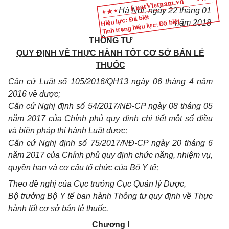
Hà Nội, ngày 22 tháng 01
Hiệu lực: Đã biết
Tình trạng hiệu lực: Đã biết
năm 2018
THÔNG TƯ
QUY ĐỊNH VỀ THỰC HÀNH TỐT CƠ SỞ BÁN LẺ
THUỐC
Căn cứ Luật s
ố
105/20
1
6/QH13 ngày 06
tháng
4 năm
2016 về dược;
Căn cứ
Nghị định số
54/2017/NĐ-CP ngày 08 tháng 05
năm 2017 của
Chính phủ
quy định chi tiết một s
ố
điều
và biện pháp thi hành Luật dược;
Căn cứ
Nghị định số
75/2017
/
NĐ-CP ngày 20 tháng 6
năm 2017 của Chính phủ q
u
y định chức năng, nhiệm vụ,
quyền hạn và cơ cấu tổ chức của Bộ Y tế;
Theo đề nghị của Cục trưởng Cục Quản lý Dược,
Bộ trưởng Bộ Y tế ban hành Thông tư quy định về Thực
hành tốt cơ sở b
á
n lẻ thuốc.
Chương I