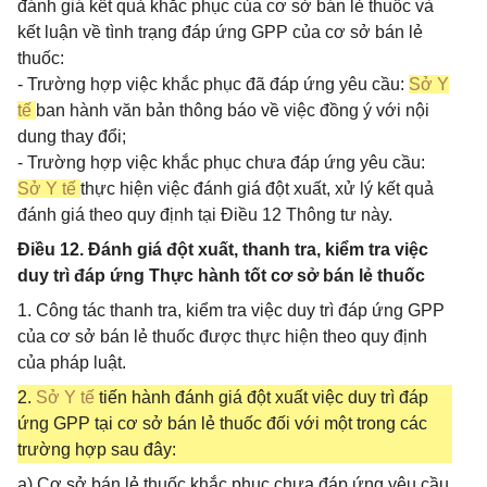
đánh giá kết quả khắc phục của cơ sở bán lẻ thuốc và
kết luận về tình trạng đáp ứng GPP của cơ sở bán lẻ
thuốc:
- Trường hợp việc khắc phục đã đáp ứng yêu cầu:
Sở Y
tế
ban hành văn bản thông báo về việc đồng ý với nội
dung thay đổi;
- Trường hợp việc khắc phục chưa đáp ứng yêu cầu:
Sở Y tế
thực hiện việc đánh giá đột xuất, xử lý kết quả
đánh giá theo quy định tại Điều 12 Thông tư này.
Điều 12. Đánh giá đột xuất, thanh tra, kiểm tra việc
duy trì đáp ứng Thực hành tốt cơ sở bán lẻ thuốc
1. Công tác thanh tra, kiểm tra việc duy trì đáp ứng GPP
của cơ sở bán lẻ thuốc được thực hiện theo quy định
của pháp luật.
2.
Sở Y tế
tiến hành đánh giá đột xuất việc duy trì đáp
ứng GPP tại cơ sở bán lẻ thuốc đối với một trong các
trường hợp sau đây:
a) Cơ sở bán lẻ thuốc khắc phục chưa đáp ứng yêu cầu