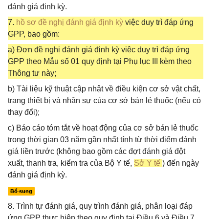
đánh giá định kỳ.
7.
hồ sơ đề nghị đánh giá định kỳ
việc duy trì đáp ứng
GPP, bao gồm:
a) Đơn đề nghị đánh giá định kỳ việc duy trì đáp ứng
GPP theo Mẫu số 01 quy định tại Phụ lục III kèm theo
Thông tư này;
b) Tài liệu kỹ thuật cập nhật về điều kiện cơ sở vật chất,
trang thiết bị và nhân sự của cơ sở bán lẻ thuốc (nếu có
thay đổi);
c) Báo cáo tóm tắt về hoạt động của cơ sở bán lẻ thuốc
trong thời gian 03 năm gần nhất tính từ thời điểm đánh
giá liền trước (không bao gồm các đợt đánh giá đột
xuất, thanh tra, kiểm tra của Bộ Y tế,
Sở Y tế
) đến ngày
đánh giá định kỳ.
Bổ sung
8. Trình tự đánh giá, quy trình đánh giá, phân loại đáp
ứng GPP thực hiện theo quy định tại Điều 6 và Điều 7