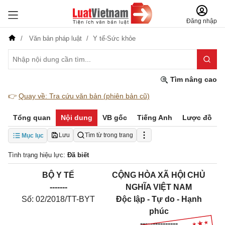
Đăng nhập
Văn bản pháp luật
Y tế-Sức khỏe
Tìm nâng cao
👉
Quay về: Tra cứu văn bản (phiên bản cũ)
Tổng quan
Nội dung
VB gốc
Tiếng Anh
Lược đồ
Lưu
Tìm từ trong trang
Mục lục
Tình trạng hiệu lực:
Đã biết
BỘ Y TẾ
CỘNG HÒA XÃ HỘI CHỦ
-------
NGHĨA VIỆT NAM
Số: 02/2018/TT-BYT
Độc lập - Tự do - Hạnh
phúc
---------------