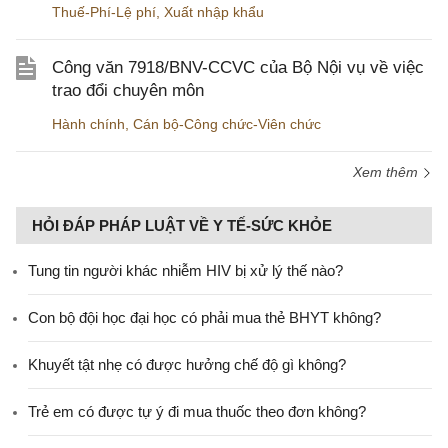
Thuế-Phí-Lệ phí
,
Xuất nhập khẩu
Công văn 7918/BNV-CCVC của Bộ Nội vụ về việc
trao đổi chuyên môn
Hành chính
,
Cán bộ-Công chức-Viên chức
Xem thêm
HỎI ĐÁP PHÁP LUẬT VỀ Y TẾ-SỨC KHỎE
Tung tin người khác nhiễm HIV bị xử lý thế nào?
Con bộ đội học đại học có phải mua thẻ BHYT không?
Khuyết tật nhẹ có được hưởng chế độ gì không?
Trẻ em có được tự ý đi mua thuốc theo đơn không?