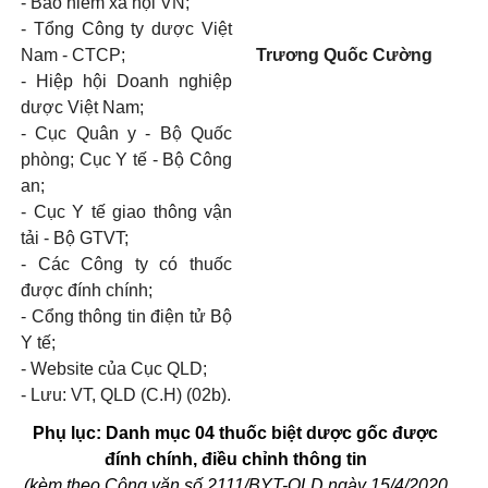
- Bảo hiểm xã hội VN;
- Tổng Công ty dược Việt
Nam - CTCP;
Trương
Quốc Cường
- Hiệp hội Doanh nghiệp
dược Việt Nam;
- Cục Quân y - Bộ Quốc
phòng; Cục Y tế - Bộ Công
an;
- Cục Y tế giao thông vận
tải - Bộ GTVT;
- Các Công ty có thuốc
được đính chính;
- Cổng thông tin điện tử Bộ
Y tế;
- Website của Cục QLD;
- Lưu: VT, QLD (C.H) (02b).
Phụ lục: Danh mục 04 thuốc biệt dược gốc được
đính chính, điều chỉnh thông tin
(kèm theo Công văn số 2111
/BYT-QLD
ngày 15/4/2020