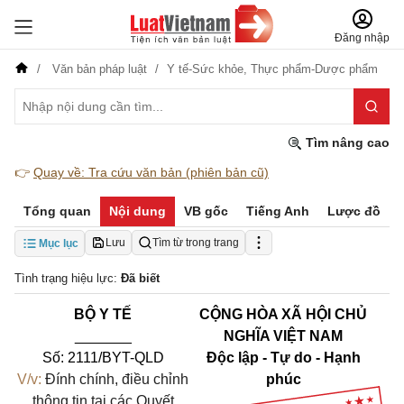
Đăng nhập
Văn bản pháp luật
Y tế-Sức khỏe,
Thực phẩm-Dược phẩm
Tìm nâng cao
👉
Quay về: Tra cứu văn bản (phiên bản cũ)
Tổng quan
Nội dung
VB gốc
Tiếng Anh
Lược đồ
Lưu
Tìm từ trong trang
Mục lục
Tình trạng hiệu lực:
Đã biết
BỘ Y TẾ
CỘNG HÒA XÃ HỘI CHỦ
_______
NGHĨA VIỆT NAM
Số: 2111/BYT
-QLD
Độc lập - Tự do - Hạnh
V/v:
Đính chính, điều chỉnh
phúc
thông tin tại các Quyết
______________________