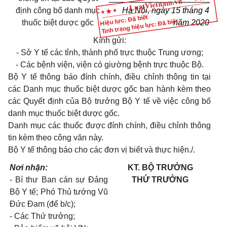
định công bố danh mục
Hà Nội, ngày 15 tháng 4
Hiệu lực: Đã biết
Tình trạng hiệu lực: Đã biết
thuốc biệt dược gốc
năm 2020
Kính gửi:
- Sở Y tế các tỉnh, thành phố trực thuộc Trung ương;
- Các bệnh viện, viện có giường bệnh trực thuộc Bộ.
Bộ Y tế thông báo đính chính, điều chỉnh thông tin tại
các Danh mục thuốc biệt dược gốc ban hành kèm theo
các Quyết định của Bộ trưởng Bộ Y tế về việc công bố
danh mục thuốc biệt dược gốc.
Danh mục các thuốc được đính chính, điều chỉnh thông
tin kèm theo công văn này.
Bộ Y tế thông báo cho các đơn vị biết và thực hiện./.
Nơi nhận:
KT. BỘ TRƯỞNG
- Bí thư Ban cán sự Đảng
THỨ TRƯỞNG
Bộ Y tế; Phó Thủ tướng Vũ
Đức Đam (để b/c);
- Các Thứ trưởng;