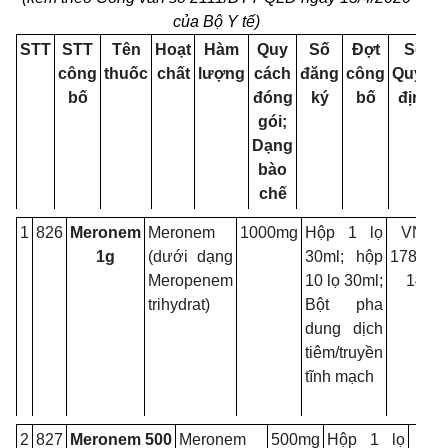
của Bộ Y tế)
STT
STT
Tên
Hoạt
Hàm
Quy
Số
Đợt
Số
công
thuốc
chất
lượng
cách
đăng
công
Quyết
bố
đóng
ký
bố
định
gói;
Dạng
bào
chế
1
826
Meronem
Meronem
1000mg
Hộp 1 lọ
VN-
1g
(dưới dạng
30ml; hộp
17831-
Meropenem
10 lọ 30ml;
14
trihydrat)
Bột pha
dung dịch
tiêm/truyền
tĩnh mạch
2
827
Meronem
500
Meronem
500mg
Hộp 1 lọ
VN