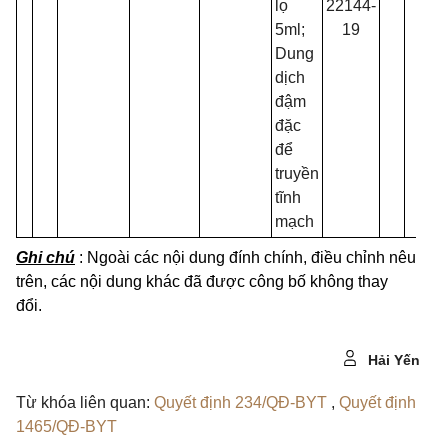
lọ
22144-
BY
5ml;
19
Dung
dịch
đậm
đặc
để
truyền
tĩnh
mạch
Ghi chú
: Ngoài các nội dung đính chính, điều chỉnh nêu
trên, các nội dung khác đã được công bố không thay
đổi.
Hải Yến
Từ khóa liên quan:
Quyết định 234/QĐ-BYT
,
Quyết định
1465/QĐ-BYT