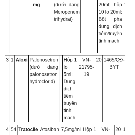
mg
(dưới dạng
20ml; hộp
1783
Meropenem
10 lọ 20ml;
14
trihydrat)
Bột pha
dung dịch
tiêm/truyền
tĩnh mạch
3
1
Aloxi
Palonosetron
Hộp 1
VN-
20
1465/QĐ-
30/
(dưới dạng
lọ
21795-
BYT
palonosetron
5ml;
19
hydroclorid)
Dung
dịch
tiêm
truyền
tĩnh
mạch
4
54
Tratocile
Atosiban
7,5mg/ml
Hộp 1
VN-
20
1465