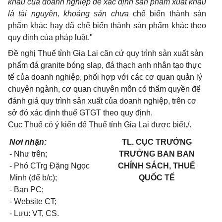
khẩu của doanh nghiệp để xác định sản phẩm xuất khẩu
là tài nguyên, khoáng sản chưa
chế biến thành sản
phẩm khác hay đã chế biến thành sản phẩm khác theo
quy định của pháp luật."
Đề nghị Thuế tỉnh Gia Lai căn cứ quy trình sản xuất sản
phẩm đá granite bóng slap, đá thạch anh nhân tạo thực
tế của doanh nghiệp, phối hợp với các cơ quan quản lý
chuyên ngành, cơ quan chuyên môn có thẩm quyền để
đánh giá quy trình sản xuất của doanh nghiệp, trên cơ
sở đó xác định thuế GTGT theo quy định.
Cục Thuế có ý kiến để Thuế tỉnh Gia Lai được biết./.
Nơi nhận:
TL. CỤC TRƯỞNG
- Như trên;
TRƯỞNG BAN
BAN
- Phó CTrg Đặng Ngọc
CHÍNH SÁCH, THUẾ
Minh (để b/c);
QUỐC TẾ
- Ban PC;
- Website CT;
- Lưu: VT, CS.