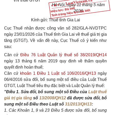
V/v thuế GTGT
Hà Nội, ngày 11 tháng 5 năm
Hiệu lực: Đã biết
Tình trạng hiệu lực: Đã biết
2026
Kính gửi: Thuế tỉnh Gia Lai
Cục Thuế nhận được công văn số 282/GLA-NVDTPC
ngày 23/01/2026 của Thuế tỉnh Gia Lai về thuế giá trị gia
tăng (GTGT). Về vấn đề này, Cục Thuế có ý kiến như
sau:
Căn cứ
Điều 76 Luật Quản lý thuế số 38/2019/QH14
ngày 13 tháng 6 năm 2019 quy định về thẩm quyền
quyết định hoàn thuế;
Căn cứ
khoản 1 Điều 1 Luật số 106/2016/QH13
ngày
06/4/2016 sửa đổi, bổ sung một số điều của Luật Thuế
GTGT, Luật Thuế tiêu thụ đặc biệt và Luật Quản lý thuế:
"Điều 1. Sửa đổi, bổ sung một số Điều của
Luật thuế
giá trị gia tăng
số
13/2008/QH12
đã được sửa đổi, bổ
sung một số Điều theo Luật số
31/2013/QH13
:
1. Các Khoản 1, 9 và 23 Điều 5 được sửa đổi, bổ sung