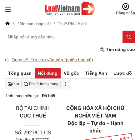
Đăng nhập
Văn bản pháp luật
Thuế-Phí-Lệ phí
Tìm nâng cao
👉
Quay về: Tra cứu văn bản (phiên bản cũ)
Tổng quan
Nội dung
VB gốc
Tiếng Anh
Lược đồ
Lưu
Tìm từ trong trang
Tình trạng hiệu lực:
Đã biết
BỘ TÀI CHÍNH
CỘNG HÒA XÃ HỘI CHỦ
CỤC THUẾ
NGHĨA VIỆT NAM
______
Độc lập – Tự do – Hạnh
phúc
Số: 2927/CT-CS
___________
_______
______