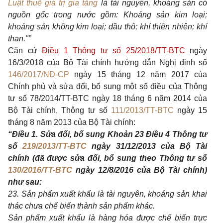
Luật thuế giá trị gia tăng
là tài nguyên, khoáng sản có
nguồn gốc trong nước gồm: Khoáng sản kim loại;
khoáng sản không kim loại; dầu thô; khí thiên nhiên; khí
than."”
Căn cứ
Điều 1 Thông tư số 25/2018/TT-BTC
ngày
16/3/2018 của Bộ Tài chính hướng dẫn Nghị định số
146/2017/NĐ-CP
ngày 15 tháng 12 năm 2017 của
Chính phủ và sửa đổi, bổ sung một số điều của Thông
tư số 78/2014/TT-BT
C
ngày 18 tháng 6 năm 2014 của
Bộ Tài chính, Thông tư số
111/2013/TT-BTC
ngày 15
tháng 8 năm 2013 của Bộ Tài chính:
“Điều 1. Sửa đổi, bổ sung Khoản 23 Điều 4 Thông tư
số
219/2013/TT-BTC
ngày 31/12/2013 của Bộ Tài
chính (đã được sửa đổi, bổ sung theo Thông tư số
130/2016/TT-BTC
ngày 12/8/2016 của Bộ Tài chính)
như sau:
23. Sản phẩm xuất khẩu là tài nguyên, khoáng sản khai
thác chưa chế biến thành sản phẩm khác.
Sản phẩm xuất khẩu là hàng hóa được chế biến trực