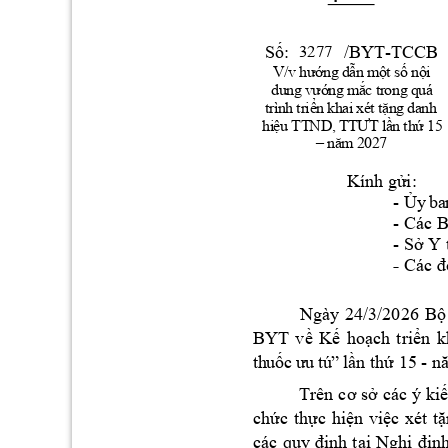
:  
/BYT-TCCB
Số
3277
V
/v
h
ư
ớng
 dẫ
n 
một
 số
 nộ
i 
du
ng
tr
ong
 q
uá
v
ướ
ng
mắ
c
tr
ìn
h 
tr
iể
n 
kh
a
i 
xé
t 
tặn
g
 da
nh 
hi
ệu
TT
ND,
 TT
ƯT
lầ
n 
thứ
 15
–
nă
m
 2
027
Kính gửi: 
- 
Ủ
y
b
a
- C
ác B
-
Sở Y t
-
Các đ
Ngày 
24/3
/20
26
B
ộ
BYT 
về 
Kế 
hoạch 
triển 
k
5 - 
t
h
uố
c 
ư
u 
tú
”
lần thứ 1
n
Trên 
cơ s
ở các 
ý 
ki
x
ét
t
chức 
thực 
hiện 
việc
ặ
các 
quy
định 
t
ại 
Nghị 
định