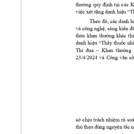
thưởng 
quy 
định 
tại 
các 
K
việc xét tặng d
anh hiệ
u “
T
The
o 
đó,
các dan
h 
h
và 
c
ôn
g 
nghệ
, sáng 
ki
ến 
đ
thứ
c 
khe
n 
thư
ởng 
kh
ác 
thì
dan
h 
hiệu 
“
Thầy
thuố
c 
nh
Thi
  đ
ua 
–
Khe
n  th
ưở
ng 
23/
4/
202
4 
và 
C
ông 
văn 
số
sở 
chịu
trá
ch 
nh
iệm
rà 
soá
thủ 
theo
 đú
ng n
guy
ên tắ
c 