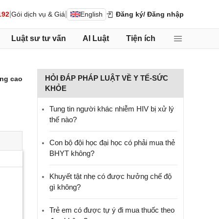
|
|
192
Gói dịch vụ & Giá
English
Đăng ký
/ Đăng nhập
Luật sư tư vấn
AI Luật
Tiện ích
HỎI ĐÁP PHÁP LUẬT VỀ Y TẾ-SỨC
ng cao
KHỎE
Tung tin người khác nhiễm HIV bị xử lý
thế nào?
Con bộ đội học đại học có phải mua thẻ
BHYT không?
Khuyết tật nhẹ có được hưởng chế độ
gì không?
Trẻ em có được tự ý đi mua thuốc theo