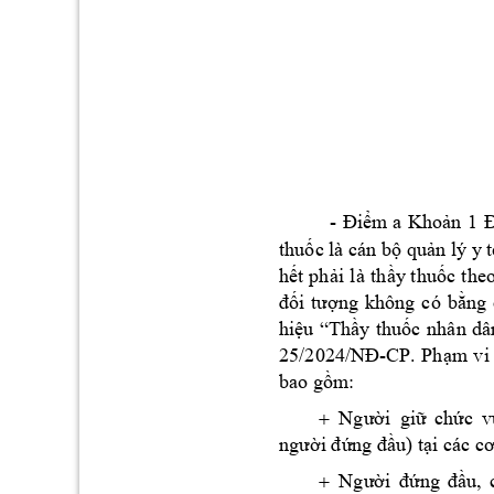
- 
Điểm 
a
Khoản 
1 
Đ
thuốc là cán bộ quản lý y t
t
hết 
phải 
là 
hầy
t
huốc 
th
eo
đối 
tượng 
không 
có
bằng 
n
hiệu 
“Thầy
thuốc 
hân 
dâ
-
CP
. 
25/2024/NĐ
Phạm
vi 
:  
bao gồm
Người 
giữ 
chức 
v

người đứng đầ
u) tại các c
Người 
đứng 
đầu, 
