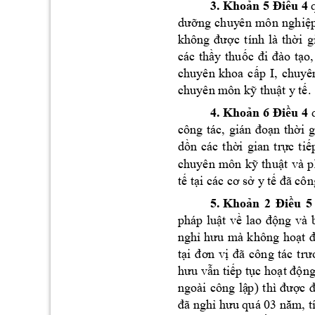
3.
5 
4 
Khoản 
Điều 
dưỡng 
chuy
ên 
môn 
nghiệp
không 
được 
tính 
là 
thời 
g
các 
thầy 
thu
ốc 
đi 
đ
ào 
tạo,
chuyên 
khoa 
cấp 
I, 
chuyê
chuyên m
ôn kỹ thuật y
 tế.
4.
6 
4 
Khoản 
Điều 
công 
tác, 
gián 
đoạn 
thời 
g
dồn 
các 
thời 
g
ian 
trực 
tiế
chuyên 
m
ô
n 
kỹ 
th
uật
và 
p
tế tại các cơ sở y
 tế đã côn
5.
Khoản 
2 
Điều 
5
pháp 
luật 
về 
lao 
động 
và 
nghỉ
hưu 
mà 
không 
hoạt 
đ
tại 
đơn 
vị 
đã 
công 
tác 
trư
hưu vẫn 
tiếp tục 
hoạt động
ngoài 
công 
lậ
p)
thì 
được 
đ
đã nghỉ hưu quá 03 năm, t