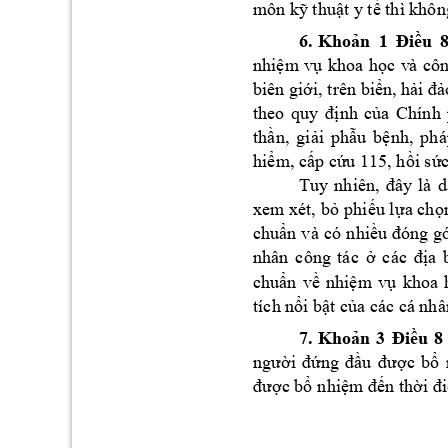
môn kỹ
 thuật y tế
thì khôn
6.
Kho
u 
ản 
1 
Đ
iề
nhi
m 
v
khoa 
h
c 
v
à 
côn
ệ
ụ
ọ
biên gi
i, trên bi
n, h
ớ
ể
ải đả
nh 
c
a 
C
hính 
theo 
quy 
đị
ủ
th
n, 
gi
i 
ph
u 
b
nh, 
ph
á
ầ
ả
ẫ
ệ
hi
m, 
c
p c
u 115, h
i s
c
ể
ấ
ứ
ồ
ứ
Tuy 
nh
iên, 
đây 
là 
d
xem xét, 
b
phi
u l
a ch
ỏ
ế
ự
ọ
chu
n 
và 
có n
hi
ẩ
ều 
đóng 
g
nhân 
công 
tác 
ở
các 
địa 
chu
n 
v
nhi
m 
v
khoa 
ẩ
ề
ệ
ụ
tích n
i b
t c
a các 
cá nhâ
ổ
ậ
ủ
7.
Kho
u 
8
ản 
3
Điề
người 
đứng 
đầu 
được 
bổ 
được bổ 
nhiệm đến 
thời đ