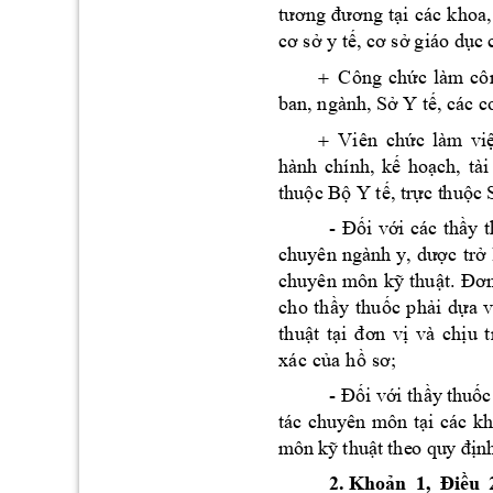
tương 
đ
ương
tại 
các 
k
hoa,
cơ sở y tế, cơ
sở 
giáo dục
Công 
chức 
làm 
cô

ban, ngành, 
Sở Y tế, 
các c
Viên 
chức 
làm 
vi

hành 
c
h
ính, 
kế 
hoạc
h, 
tài
thuộc
Bộ Y tế, trực t
huộc
- 
Đối 
với 
các 
thầy
t
chuyên 
ngành 
y, 
dược 
trở 
chuyên 
môn 
kỹ 
t
huật.
Đơ
ch
o
th
ầ
y 
thu
ốc
p
h
ải
d
ựa
th
u
ật
t
ại
đơn
vị
v
à
c
hị
u
t
xá
c
 củ
a
 h
ồ
 s
ơ;
- 
Đối
 với thầy
thuốc
tác
chuy
ên 
m
ôn 
tại 
cá
c 
kh
m
ôn kỹ 
thuật 
the
o qu
y địn
h
2.
Khoản 
1, 
Điều 