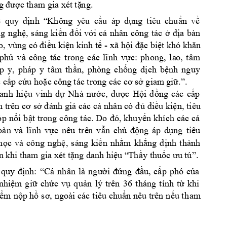
tham gia 
g đư
ợc 
xét tặ
ng.
8
u 
áp 
d
ng 
tiêu
chu
n 
v
quy
địn
h 
“
Khô
ng 
y
êu 
cầ
ụ
ẩ
ề
g 
ngh
, 
s
áng 
ki
i 
v
i 
cá 
nhân 
công 
tác 
a 
bàn 
ệ
ến 
đố
ớ
ở
đ
ị
u ki
n kinh t
 - x
ã h
c bi
o, vùng có đi
ề
ệ
ế
ội đặ
ệt khó khăn 
ph
và
công 
tác 
c: 
phong, 
la
o, 
tâm 
ủ
trong 
các 
lĩnh 
vự
p 
y, 
pháp 
y 
tâm 
th
n, 
phòng 
ch
ng 
d
ch 
b
nh 
nguy 
ầ
ố
ị
ệ
 c
p c
u 
ho
c c
ông tác trong các 
 giam
 gi
.
. 
ấ
ứ
ặ
cơ sở
ữ
”
u 
vinh 
d
c 
H
ng 
các 
c
p 
an
h 
hi
ệ
ự
Nhà 
nước, 
đượ
ội 
đồ
ấ
u 
ki
n, ti
êu 
n 
trên cơ 
s
ở
đ
ánh giá các 
cá 
nhân có 
đ
ủ
đi
ề
ệ
i 
b
n 
khí
ch 
các 
cá 
óp 
nổ
ật 
trong 
công 
tác. Do 
đó, k
huyế
c 
nêu 
trê
n 
v
n 
ch
ng 
áp 
d
ng 
tiê
u 
bàn 
và 
lĩnh 
vự
ẫ
ủ
độ
ụ
h
c 
và 
công 
ngh
, 
sáng 
k
i
n 
nh
m 
kh
nh 
thành
ọ
ệ
ế
ằ
ẳng 
đị
n 
khi tham
 gia xét t
ng danh hi
y thu
ặ
ệu “
Th
ầ
ốc ưu tú”.
 
quy 
định: 
“
Cá 
nhân 
là 
người 
đứng 
đầu, 
cấp 
phó 
của 
nhiệm
giữ 
chức 
vụ 
q
uản 
lý 
trên 
36 
tháng 
tính 
từ 
khi 
ham 
iểm 
nộp hồ
 sơ, 
ngoài các 
tiêu chuẩn n
êu trên 
nếu t