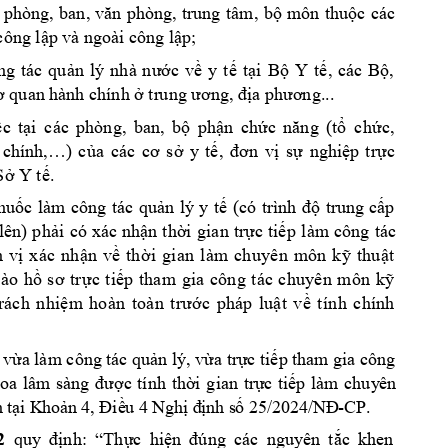
, 
các 
 
phòng, 
ban, 
văn 
phòn
g, 
t
rung 
tâm
bộ 
m
ôn
thuộc
công lập v
à ngoài cô
ng lập;
n
g 
tác 
quản 
lý 
nh
à 
n
ước 
v
ề 
y 
tế 
t
ại 
Bộ 
Y 
tế,
các 
Bộ, 
... 
ơ quan 
hành chính ở tr
ung ương, 
địa phương
ệc 
tại 
các 
phòng, 
ban, 
bộ 
phận 
chức 
năng 
(tổ 
c
hức, 
 
chính,…) 
của 
các 
cơ 
sở 
y 
tế, 
đơn 
vị 
sự 
ng
hiệp 
t
rực
Sở Y tế.
huốc 
làm
công 
tác 
quản 
lý 
y
tế 
(có 
trình 
độ 
trung 
cấp 
p 
làm 
công 
tác
lên) 
phải 
có 
xác 
nhận 
thời 
gian 
trực 
tiế
n
vị
x
ác
nh
ậ
n 
v
ề
th
ời
g
i
an
l
àm 
c
hu
yê
n
mô
n
k
ỹ 
t
hu
ật
v
ào
h
ồ
s
ơ 
t
r
ực
t
iế
p
th
a
m 
gi
a 
c
ôn
g
t
ác
c
hu
yê
n
mô
n
k
ỹ 
rá
ch
nhi
ệ
m 
ho
àn
toà
n
t
r
ướ
c 
ph
áp
l
uậ
t
v
ề
t
í
nh
chí
nh
 vừa
làm công
 tác quản
 lý, vừa trự
c 
tiếp
 tham
gia công
oa 
lâm 
sàng 
đư
ợc 
tính 
thờ
i 
gia
n 
trự
c
tiếp 
làm
chuy
ên 
4 
-
CP
. 
 t
ại
 K
hoản 
4, Điề
u 
N
ghị đ
ịn
h s
ố 25
/20
24
/NĐ
2 
: 
quy 
đ
ịnh
“Thực 
hiện 
đú
ng 
các 
ng
uyên 
tắc 
k
hen