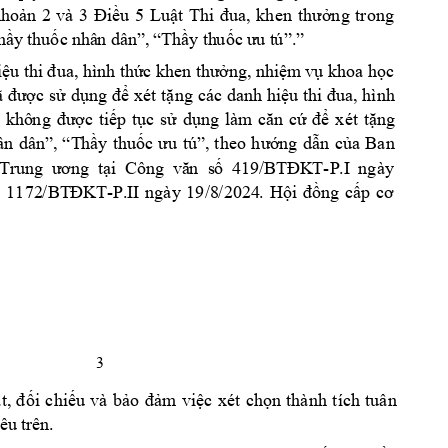
hoản 
2 
và 
3
Điều 
5 
Luật 
Thi 
đua, 
khen 
thưởng 
trong 
hầy
 thuốc
nhâ
n dâ
n”,
 “T
hầy th
uốc 
ưu t
ú”.”
iệ
u 
thi
 đua,
hình th
ức
 khen thư
ởng,
nhiệ
m
vụ khoa họ
c 
ã được sử 
dụng 
để xét 
tặng 
cá
c 
danh hiệ
u 
thi 
đua
, hình 
 
khô
ng 
được 
tiếp 
tục 
sử 
dụng 
làm
căn 
cứ 
để 
xét 
tặn
g 
â
n 
dân
”,
“T
hầy 
thuố
c 
ưu 
tú”,
theo 
hướ
ng 
dẫn 
của
Ban
-P
.I 
ngày 
Tr
un
g
ư
ơng  t
ại
  Côn
g  v
ă
n  s
ố 
419
/BT
ĐK
T
-
 
1172
/BT
ĐKT
P.
II 
ngày
19/8
/20
24
. 
Hội 
đồng
cấp 
cơ 
3 
t,
đối 
chiếu
và 
bảo 
đảm
việc 
xét 
chọn
thành 
tíc
h 
tuân
.
nêu
 tr
ên