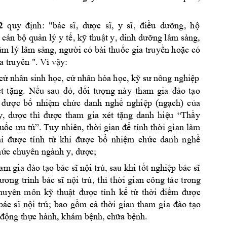
2
quy 
định: 
"bác 
sĩ, 
dược 
sĩ, 
y 
sĩ
, 
điều 
dưỡng, 
hộ 
 cán 
bộ quản lý 
y
tế, 
kỹ th
uật y, dinh 
dưỡng lâm sàng, 
âm l
ý 
lâm sàng, 
ng
ười có 
bài 
thuốc 
gia t
ruyền hoặc 
có 
a tr
u
yền
". Vì vậy
:
cử nhân sinh học,
cử nhâ
n hóa học, kỹ sư nông nghiệ
p 
t 
tặng. 
Nếu 
sau 
đó, 
đối 
tượng 
này 
tham
gia 
đào 
tạo 
 
được 
bổ 
nhiệ
m
chức 
dan
h 
n
ghề 
n
ghiệp
(ngạc
h)
của
y, 
dược 
thì 
được 
tham 
g
ia 
xét 
tặng 
da
nh 
hiệ
u 
“
Thầ
y 
uốc 
ưu tú”. 
Tuy 
nhiên, 
thời 
gian 
để 
tính 
thời 
gian 
làm 
i 
được 
tính 
từ 
khi 
được 
bổ 
nhiệm
ch
ức 
danh 
nghề 
;  
hức
chuy
ên
 ngành y
, dược
am gia 
đào tạo 
bác sĩ 
nội t
rú, sau khi 
tốt 
nghiệp bác sĩ 
ương 
trình 
bác 
sĩ
nội 
trú, 
thì 
thời 
gian 
công 
tác 
t
ron
g 
hu
yên 
môn 
kỹ 
thuật 
được 
t
ính 
kể 
từ 
t
hời 
đi
ểm
đư
ợc 
bác 
sĩ
nội 
trú
; 
bao 
gồm 
cả 
thời 
g
ian 
tham 
gia 
đào 
tạo 
. 
 động t
hực hành, khám bệnh, chữa bện
h