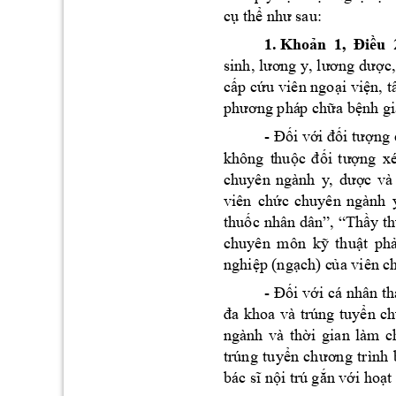
:
cụ thể như sau
1.
Khoản 
1, 
Điều 
sinh, 
lương y, lương 
dược,
cấp 
cứu 
viên ngoại 
viện, 
t
phương phá
p chữa bệnh gi
- 
Đối với
đối tượng 
không 
t
huộc 
đ
ối 
tượng
xé
chuyên 
ngành 
y
, 
dược 
và
viên 
chức 
chuyên 
ngành 
n
thuốc 
hân 
dân”, 
“Thầy
th
chuy
ên 
môn 
kỹ
thuật 
phả
 (
nghiệp
ngạch) c
ủa viên c
- 
Đối 
với 
cá nhân 
th
đa 
khoa 
và 
trúng 
tuyển 
ch
ngành 
v
à 
thời 
gian 
làm 
c
trúng 
tuyển 
ch
ương 
trình 
bác sĩ nội trú 
g
ắn với 
hoạt