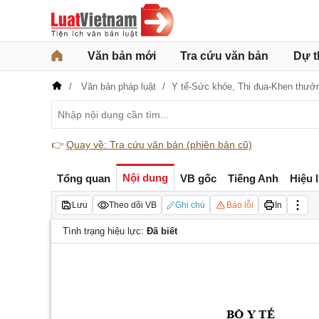
Văn bản mới
Tra cứu văn bản
Dự t
Văn bản pháp luật
Y tế-Sức khỏe,
Thi đua-Khen thưởn
👉
Quay về: Tra cứu văn bản (phiên bản cũ)
Nội dung
Tổng quan
VB gốc
Tiếng Anh
Hiệu 
Lưu
Theo dõi VB
Ghi chú
Báo lỗi
In
Tình trạng hiệu lực:
Đã biết
BỘ Y TẾ