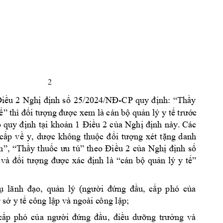
2 
-
CP
iều 
2
Nghị 
định 
s
ố 
25/20
24/NĐ
quy 
đ
ịnh: 
“Thầy
ế” thì đối tượng 
được xem là cán bộ quản lý y tế trước 
 
quy 
đ
ịnh 
t
ại 
khoản 
1 
Điều 
2
của 
Nghị 
định 
này
. 
Các 
, 
cấp 
về 
y
d
ược 
không 
thuộc 
đối 
tượ
ng 
xét 
t
ặng 
d
anh 
n”, 
“Thầy
thuốc 
ưu 
tú” 
theo 
Điều 
2 
của 
Nghị 
định
số 
và 
đối 
t
ượng 
được 
xác 
định 
là 
“cán 
bộ 
quản 
lý 
y 
tế” 
ụ
lãnh 
đạo, 
quản 
lý 
(người 
đứng 
đầu, 
cấp 
phó 
c
ủa 
ơ sở y tế côn
g lập và ngoài c
ông lập;
cấp 
phó 
của 
người 
đứng 
đầu
, 
điề
u 
dưỡng 
trưởng 
và 