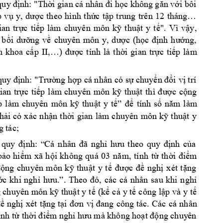
cá nhân 
quy
 định: "Thời gian 
đi học khô
ng gắn với bồ
i 
 
vụ 
y
, 
dược 
theo 
hình 
thức 
tập 
t
rung 
trên 
12
tháng…
ian 
trực 
tiếp 
làm 
chuyên 
môn 
kỹ 
thuật 
y 
t
ế". 
Vì 
vậy, 
 
bồi 
dưỡng 
về 
chuy
ên 
môn 
y, 
d
ược
(học 
định 
hướng, 
,
) 
n 
khoa 
cấp 
II
…
được 
tính 
là
thời 
gian 
trực 
tiếp 
làm 
p cá nhân
quy định: 
"Trường hợ
có sự chuyển đổi 
vị trí 
ian
trực 
tiếp 
l
àm
chu
yên 
môn 
kỹ 
thu
ật 
thì 
đ
ược 
cộng 
p 
l
àm
chuyên 
môn 
k
ỹ 
th
uật 
y 
tế”
để 
tính 
s
ố 
năm 
l
àm 
hải 
có
x
ác 
n
hận 
thời 
gian 
làm
chuyên 
m
ôn 
kỹ 
th
uật 
y
g tác;
 
quy 
định: 
“
Cá 
nhân 
đã 
nghỉ 
hưu 
theo 
quy
địn
h 
của
bảo 
hiểm 
xã 
hội 
không 
quá 
03 
n
ăm
, 
tí
nh 
từ 
thời 
điểm 
ộng 
chuyên 
môn 
kỹ 
thu
ật 
y 
tế 
được 
đề 
nghị 
xét 
tặng 
. 
Theo 
ớc 
khi 
nghỉ 
hưu.”
đó, 
các 
cá 
nhân 
sau 
khi 
nghỉ 
 chuyên 
môn kỹ 
thuật y t
ế
(kể 
cả 
y tế 
công 
lập và 
y tế 
ác 
cá 
nhân 
ề 
nghị 
xét 
tặng 
tại 
đơn 
vị 
đang 
côn
g 
tác. 
C
ính 
từ thời điểm nghỉ
hưu mà không hoạt động chuy
ên 