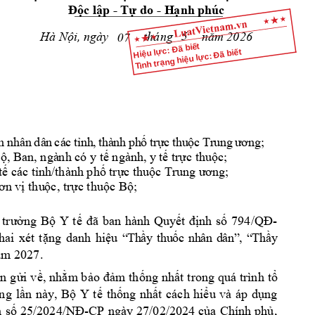
- 
- 
Độc lập 
Tự do 
H
ạnh phúc
ngày 
 tháng  
26
Hà Nội, 
năm 20
5
07
Hiệu lực: Đã biết
Tình trạng hiệu lực: Đã biết
n 
nh
ân
dâ
n
cá
c 
tỉ
nh
, 
t
hà
nh
 p
h
ố
tr
ực
t
hu
ộc
Tr
un
g 
ư
ơn
g;
Ban, ngà
nh 
; 
ộ, 
có y tế ngành, y
 tế trực thuộc
ế các tỉnh/
thành phố trực t
huộc Tru
ng ương;
ơn vị
thu
ộc,
trực thuộc Bộ;
ban 
hành 
7
94
-
 
trưởng 
Bộ 
Y 
t
ế 
đã 
Quyết 
định 
số 
/QĐ
d
hai 
xét 
tặng 
anh 
hiệu 
“
Th
ầy
t
hu
ốc
nh
â
n 
d
â
n”
, 
“
Th
ầy
27
. 
ăm 20
, 
 b
th
nh
trong 
ến 
gửi
về
nhằm
ảo
đảm
ống
ất
quá trình 
tổ 
n
ày
, 
ng
lần 
Bộ 
Y 
tế 
thống 
nhất 
cách 
hiểu 
và 
áp 
dụng 
-
, 
 
số 
25/2024/NĐ
CP 
ngày
2
7/02/2024 
của 
C
hính 
phủ