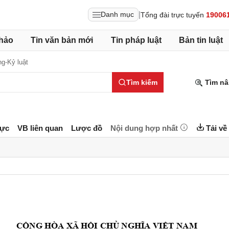
|
Danh mục
Tổng đài trực tuyến
19006
hảo
Tin văn bản mới
Tin pháp luật
Bản tin luật
g-Kỷ luật
Tìm kiếm
Tìm nâ
lực
VB liên quan
Lược đồ
Nội dung hợp nhất
Tải về
CỘNG HÒA XÃ HỘI
 CHỦ NGHĨA VIỆT 
NAM