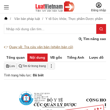
Đăng nhập
Văn bản pháp luật
Y tế-Sức khỏe,
Thực phẩm-Dược phẩm
Tìm nâng cao
👉
Quay về: Tra cứu văn bản (phiên bản cũ)
Tổng quan
Nội dung
VB gốc
Tiếng Anh
Lược đồ
Lưu
Tìm từ trong trang
Tình trạng hiệu lực:
Đã biết
Ký bởi: CỤC QUẢN
LÝ DƯỢC
Cơ quan: BỘ Y TẾ
BỘ Y TẾ
Ngày ký: 13-05-
CỘNG HOÀ 
2026 16:39:58
+07:00
CỤC QUẢN LÝ DƯ
ỢC
Độ