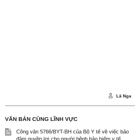
Lã Nga
VĂN BẢN CÙNG LĨNH VỰC
Công văn 5766/BYT-BH của Bộ Y tế về việc bảo
đảm quyền lợi cho người bệnh bảo hiểm y tế