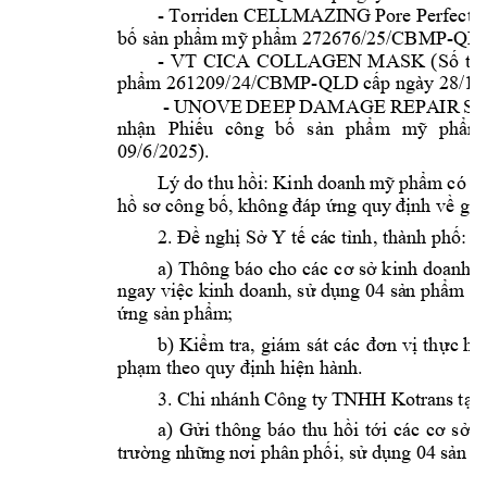
- 
Torriden 
CELLMA
ZING 
Pore 
Perfecti
-QL
bố sản phẩm
 mỹ phẩm 272676
/25/CBMP
- 
VT 
CICA 
COLL
AGEN 
MASK 
(S
ố 
tiế
-QLD 
phẩm
 261209/24/CBMP
cấp ngày
 28/12
 - 
UNOVE 
DEEP 
DAMAGE 
REPA
IR 
S
nhận 
Phiếu 
công 
bố 
s
ản 
phẩm 
mỹ 
phẩm
09/6/2025).  
Lý 
do 
thu 
hồi: 
Kinh 
doa
nh 
mỹ 
phẩm 
có
n
, 
hồ sơ công 
bố
không đáp
ứng quy
 định về gh
2. 
: 
Đề nghị Sở Y tế cá
c tỉnh, thành phố
a) Thông báo 
cho các c
ơ
sở k
inh doanh, 
04 
ngay việc kinh d
oanh, sử dụng 
sả
n phẩm
m
ứng sản phẩm
;
b) 
K
iểm 
tra, 
giám 
sát 
các 
đơn 
vị 
th
ực hi
phạm
 theo quy định hiện hành.
3. 
Chi nhánh C
ông ty
 TNHH Kotrans 
t
ại
a) 
Gửi 
thông 
báo 
thu 
h
ồi 
tới 
các 
cơ 
sở 
c
04 
trường n
h
ững 
nơi phân 
phối, sử 
dụng 
sản 