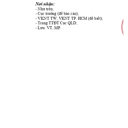
Nơi nhận:
- 
Như trên; 
- C
c tr
 (
 b
áo cáo); 
ụ
ưởng
để
- VKNT TW, VKN
T
 TP. H
CM (
để biết);
- Trang TT
T 
Đ
Cục QLD;
- 
MP.                
Lưu: VT, 