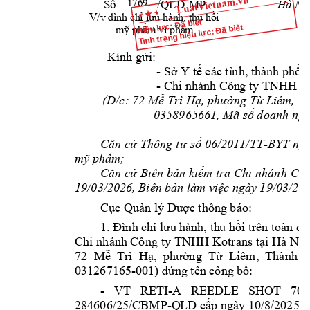
-
MP 
Hà Nội,
Số:             /QLD
1769
V/v 
đình chỉ lưu hành, thu hồi 
Hiệu lực: Đã biết
Tình trạng hiệu lực: Đã biết
mỹ phẩm vi phạm
Kính gửi: 
             - 
Sở Y tế các tỉ
nh, thành phố;
             - 
Chi nhánh Côn
g ty TN
HH Ko
(
/c: 
Đ
72 Mễ Trì H
ạ, phường Từ L
iêm, T
0358965661, 
Mã s
ố doanh ngh
-
Căn 
cứ Thông 
tư 
số 06/2011/TT
BYT 
ngà
mỹ phẩm;
Căn cứ 
Biên bản kiểm tra 
Chi nhánh 
Côn
19/03/2026
19/03/202
, Biên 
bản làm việc ng
ày 
Cục Quản lý Dược 
thông báo:
1. Đình 
chỉ lưu 
hành, th
u hồi 
trên to
àn qu
Chi 
nhánh Công
 t
y
TNHH 
Kotrans 
tại Hà 
Nội
72 
Mễ  Trì  Hạ, 
phường 
Từ  Liêm,  Thành 
p
031267165-001) 
: 
đứng tên công b
ố
- 
VT 
RETI-A 
REEDLE 
SHO
T 
700
284606/25/CBMP-Q
LD 
);
cấp ngày
 10/8/2025