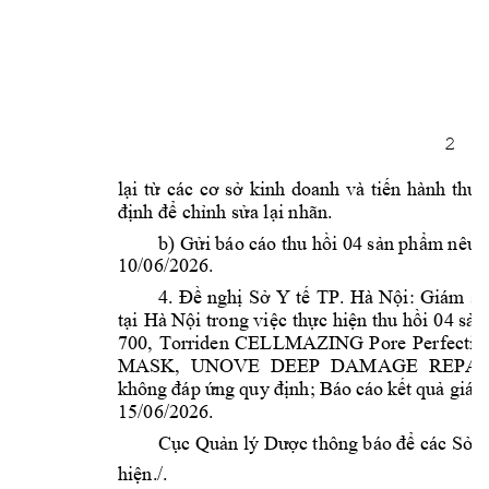
2 
lại 
từ 
các 
cơ
sở 
k
inh 
doanh 
v
à 
tiến 
hành 
thu 
. 
định
để chỉnh sửa 
l
ại nhãn
b) 
04 
 nêu t
Gửi báo cáo t
hu hồi 
sản phẩm
10/06/2026. 
4. 
: 
Giám 
sá
Đề 
nghị 
Sở 
Y 
tế 
TP. 
Hà 
Nội
04 
tại 
Hà Nội trong vi
ệc thực hiện thu hồi
sản
700, 
Torriden 
CELLMAZING
Pore 
Perfectin
MASK, 
UNOVE 
DEEP 
DAMAGE 
REPAI
không 
đáp 
ứng 
qu
y
đ
ịnh; 
Báo 
cáo 
kết 
quả 
giá
15/06/2026. 
Cục Quản lý Dược 
thông báo để các Sở 
hiện./.