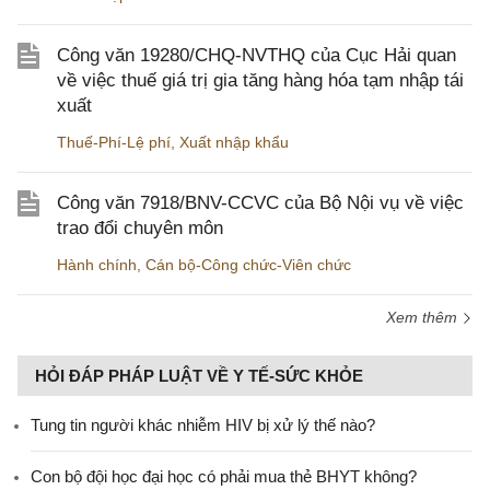
Công văn 19280/CHQ-NVTHQ của Cục Hải quan
về việc thuế giá trị gia tăng hàng hóa tạm nhập tái
xuất
Thuế-Phí-Lệ phí
,
Xuất nhập khẩu
Công văn 7918/BNV-CCVC của Bộ Nội vụ về việc
trao đổi chuyên môn
Hành chính
,
Cán bộ-Công chức-Viên chức
Xem thêm
HỎI ĐÁP PHÁP LUẬT VỀ Y TẾ-SỨC KHỎE
Tung tin người khác nhiễm HIV bị xử lý thế nào?
Con bộ đội học đại học có phải mua thẻ BHYT không?