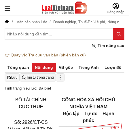
Đăng nhập
Văn bản pháp luật
Doanh nghiệp,
Thuế-Phí-Lệ phí,
Nông nghiệp-Lâm nghiệp
Tìm nâng cao
👉
Quay về: Tra cứu văn bản (phiên bản cũ)
Tổng quan
Nội dung
VB gốc
Tiếng Anh
Lược đồ
Lưu
Tìm từ trong trang
Tình trạng hiệu lực:
Đã biết
BỘ TÀI CHÍNH
CỘNG HÒA XÃ HỘI CHỦ
CỤC THUẾ
NGHĨA VIỆT NAM
_____
Độc lập – Tự do – Hạnh
phúc
Số: 2926/CT-CS
___________
______
______