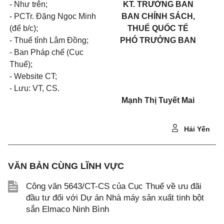
- Như trên;
KT. TRƯỞNG BAN
- PCTr. Đặng Ngọc Minh
BAN
CHÍNH SÁCH,
(để b/c);
THUẾ QUỐC TẾ
- Thuế tỉnh Lâm Đồng;
PHÓ TRƯỞNG BAN
- Ban Pháp chế (Cục
Thuế);
- Website CT;
- Lưu: VT, CS.
Mạnh Thị Tuyết Mai
Hải Yến
VĂN BẢN CÙNG LĨNH VỰC
Công văn 5643/CT-CS của Cục Thuế về ưu đãi
đầu tư đối với Dự án Nhà máy sản xuất tinh bột
sắn Elmaco Ninh Bình