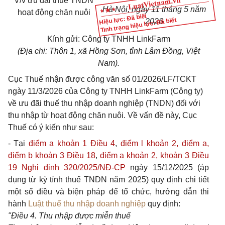
V/v ưu đãi thuế TNDN
Hà Nội, ngày 11 tháng 5 năm
hoạt động chăn nuôi
Hiệu lực: Đã biết
Tình trạng hiệu lực: Đã biết
2026
Kính gửi: Công ty TNHH LinkFarm
(Địa chi: Thôn 1, xã Hồng Sơn, tỉnh Lâm Đồng, Việt
Nam).
Cục Thuế nhận được công văn số 01/2026/LF/TCKT
ngày 11/3/2026 của Công ty TNHH LinkFarm (Công ty)
về ưu đãi thuế thu nhập doanh nghiệp (TNDN) đối với
thu nhập từ hoạt động chăn nuôi. Về vấn đề này, Cục
Thuế có ý kiến như sau:
- Tại
điểm a khoản 1 Điều 4
,
điểm l khoản 2, điểm a,
điểm b khoản 3 Điều 18
,
điểm a khoản 2, khoản 3 Điều
19 Nghị định 320/2025/NĐ-CP
ngày 15/12/2025 (áp
dụng từ kỳ tính thuế TNDN năm 2025) quy định chi tiết
một số điều và biện pháp để tổ chức, hướng dẫn thi
hành
Luật thuế thu nhập doanh nghiệp
quy định:
"Điều 4. Thu nhập được miễn thuế