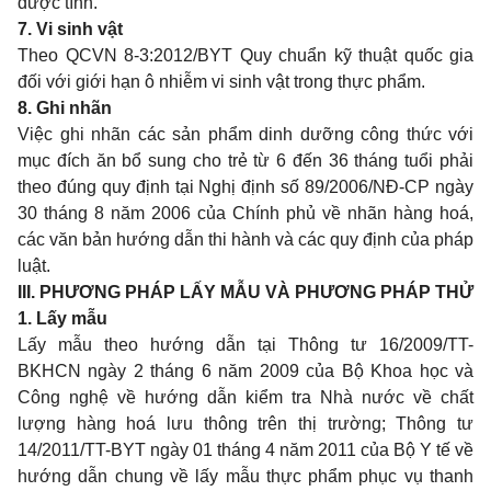
dược tính.
7. Vi sinh vật
Theo QCVN 8-3:2012/BYT Quy chuẩn kỹ thuật quốc gia
đối với giới hạn ô nhiễm vi sinh vật trong thực phẩm.
8.
Ghi
nhãn
Việc ghi nhãn các sản phẩm dinh dưỡng công thức với
mục đích ăn bổ sung cho trẻ từ 6 đến 36 tháng tuổi phải
theo đúng quy định tại Nghị định số 89/2006/NĐ-CP ngày
30 tháng 8 năm 2006 của Chính phủ về nhãn hàng hoá,
các văn bản hướng dẫn thi hành và các quy định của pháp
luật.
III. PHƯƠNG PHÁP LẤY MẪU VÀ PHƯƠNG PHÁP THỬ
1
.
L
ấ
y
m
ẫ
u
Lấy mẫu theo hướng dẫn tại Thông tư 16/2009/TT-
BKHCN ngày 2 tháng 6 năm 2009 của Bộ Khoa học và
Công nghệ về hướng dẫn kiểm tra Nhà nước về chất
lượng hàng hoá lưu thông trên thị trường; Thông tư
14/2011/TT-BYT ngày 01 tháng 4 năm 2011 của Bộ Y tế về
hướng dẫn chung về lấy mẫu thực phẩm phục vụ thanh