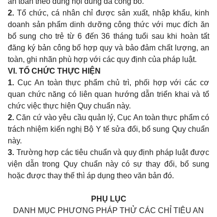
an toàn theo đúng nội dung đã công bố.
2.
Tổ chức, cá nhân chỉ được sản xuất, nhập khẩu, kinh
doanh sản phẩm dinh dưỡng công thức với mục đích ăn
bổ sung cho trẻ từ 6 đến 36 tháng tuổi sau khi hoàn tất
đăng ký bản công bố hợp quy và bảo đảm chất lượng, an
toàn, ghi nhãn
phù hợp với các quy định của pháp luật.
VI. TỔ CHỨC THỰC HIỆN
1.
Cục An toàn thực phẩm chủ trì, phối hợp với các cơ
quan chức năng có liên quan hướng dẫn triển khai và tổ
chức việc thực hiện Quy chuẩn này.
2.
Căn cứ vào yêu cầu quản lý, Cục An toàn thực phẩm có
trách nhiệm kiến nghị Bộ Y tế sửa đổi, bổ sung Quy chuẩn
này.
3.
Trường hợp các tiêu chuẩn và quy định pháp luật được
viện dẫn trong Quy chuẩn này có sự thay đổi, bổ sung
hoặc được thay thế thì áp dụng theo văn bản đó.
PHỤ LỤC
DANH MỤC PHƯƠNG PHÁP THỬ CÁC CHỈ TIÊU AN