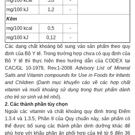
m
g/100 kcal
5,0
-
m
g/100 kJ
1,2
-
Kẽm
mg/100 kcal
0,5
-
mg/100 kJ
0,12
-
Các dạng chất khoáng bổ sung vào sản phẩm theo quy
định của Bộ Y tế. Trong trường hợp chưa có quy định của
Bộ Y tế thì thực hiện theo hướng dẫn của CODEX tại
CAC/GL 10-1979, Rev.1-2008
Advisory List of Mineral
Salts and Vitamin compounds for Use in Foods for Infants
and Children
(
Danh mục khuyến cáo về các hợp chất
vitamin và muối khoáng sử dụng trong thực phẩm dành
cho trẻ sơ sinh và trẻ nhỏ
).
2. Các thành phần tùy chọn
Ngoài các vitamin và chất khoáng quy định trong Điểm
1.3.4 và 1.3.5, Phần II của Quy chuẩn này, sản phẩm có
thể được bổ sung các thành phần dinh dưỡng khác để
phù hợp với khẩu phần ăn phối hợp của trẻ từ 6 đến 36