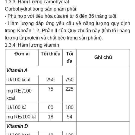
1.3.3. Hàm lượng carbohydrat
Carbohydrat trong sản phẩm phải:
- Phù hợp với tiêu hóa của trẻ từ 6 đến 36 tháng tuổi,
- Hàm lượng đáp ứng yêu cầu về năng lượng quy định
trong Khoản 1.2, Phần II của Quy chuẩn này (tính tới năng
lượng từ protein và chất béo trong sản phẩm).
1.3.4. Hàm lượng v
itamin
Đơn vị
Tối thiểu
Tối
Ghi chú
đa
Vitamin A
IU/100 kcal
250
750
75
225
m
g RE
/100
kcal
IU/100 kJ
60
180
m
g RE/100 kJ
18
54
Vitamin D