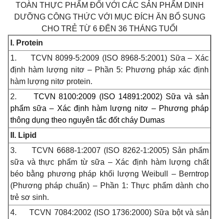
TOÀN THỰC PHẨM ĐỐI VỚI CÁC SẢN
PHẨM DINH
DƯỠNG CÔNG THỨC VỚI MỤC ĐÍCH ĂN BỔ SUNG
CHO TRẺ TỪ 6 ĐẾN 36 THÁNG
TUỔI
I. Protein
1.
TCVN 8099-5:2009 (ISO 8968-5:2001) Sữa – Xác
định hàm lượng nitơ – Phần 5: Phương pháp xác định
hàm lượng nitơ protein.
2.
TCVN 8100:2009 (ISO 14891:2002) Sữa và sản
phẩm sữa – Xác định hàm lượng nitơ – Phương pháp
thông dụng theo nguyên tắc đốt cháy Dumas
II. Lipid
3.
TCVN 6688-1:2007 (ISO 8262-1:2005) Sản phẩm
sữa và thực phẩm từ sữa – Xác định hàm lượng chất
béo bằng phương pháp khối lượng Weibull – Berntrop
(Phương pháp chuẩn) – Phần 1: Thực phẩm dành cho
trẻ sơ sinh.
4.
TCVN 7084:2002 (ISO 1736:2000) Sữa bột và sản