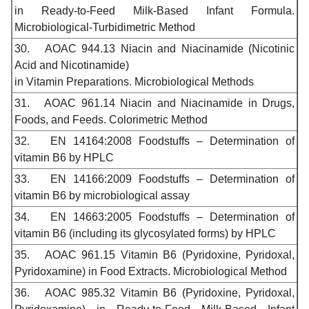
in Ready-to-Feed Milk-Based Infant Formula.
Microbiological-Turbidimetric Method
30.
AOAC 944.13 Niacin and Niacinamide (Nicotinic
Acid and Nicotinamide)
in Vitamin Preparations. Microbiological Methods
31.
AOAC 961.14 Niacin and Niacinamide in Drugs,
Foods, and Feeds. Colorimetric Method
32.
EN 14164:2008 Foodstuffs – Determination of
vitamin B6 by HPLC
33.
EN 14166:2009 Foodstuffs – Determination of
vitamin B6 by microbiological assay
34.
EN 14663:2005 Foodstuffs – Determination of
vitamin B6 (including its glycosylated forms) by HPLC
35.
AOAC 961.15 Vitamin B6 (Pyridoxine, Pyridoxal,
Pyridoxamine) in Food Extracts. Microbiological Method
36.
AOAC 985.32 Vitamin B6 (Pyridoxine, Pyridoxal,