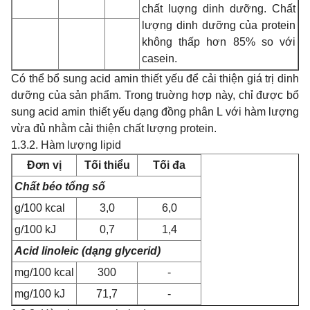
chất luợng dinh dưỡng. Chất
lượng dinh dưỡng của protein
không thấp hơn 85% so với
casein.
Có thể bổ sung acid amin thiết yếu để cải thiện giá trị dinh
dưỡng của sản phẩm. Trong truờng hợp này, chỉ được bổ
sung acid amin thiết yếu dạng đồng phân L với hàm lượng
vừa đủ nhằm cải thiện chất lượng protein.
1.3.2. Hàm lượng lipid
Đơn vị
Tối thiểu
Tối đa
Chất béo tổng số
g/100 kcal
3,0
6,0
g/100 kJ
0,7
1,4
Acid
linoleic (dạng glycerid)
mg/100 kcal
300
-
mg/100 kJ
71,7
-