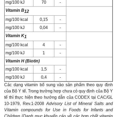
m
g/100 kJ
70
-
Vitamin B
12
m
g/100 kcal
0,15
-
m
g/100 kJ
0,04
-
Vitamin K
1
m
g/100 kcal
4
-
m
g/100 kJ
1
-
Vitamin H (Biotin)
m
g/100 kcal
1,5
-
m
g/100 kJ
0,4
-
Các dạng vitamin bổ sung vào sản phẩm theo quy định
của Bộ Y tế. Trong trường hợp chưa có quy định của Bộ Y
tế thì thực hiện theo hướng dẫn của CODEX tại
CAC/GL
10-1979, Rev.1-2008
Advisory List of Mineral Salts and
Vitamin compounds for Use in Foods for Infants and
Children
(
Danh mục khuyến cáo về các hợp chất vitamin