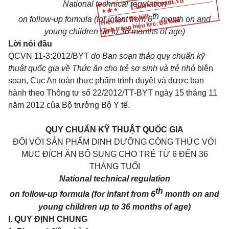
National technical regulation
th
Hiệu lực: Đã biết
on follow-up formula (for infant from 6
month on and
Tình trạng hiệu lực: Đã biết
young children up to 36 months of age)
Lời nói đầu
QCVN 11-3:2012/BYT
do Ban soạn thảo quy chuẩn kỹ
thuật quốc gia về Thức ăn cho trẻ sơ sinh và trẻ nhỏ
biên
soạn, Cục An toàn thực phẩm trình duyệt và được ban
hành theo Thông tư số 22/2012/TT-BYT ngày 15 tháng 11
năm 2012 của Bộ trưởng Bộ Y tế.
QUY CHUẨN KỸ THUẬT QUỐC GIA
ĐỐI VỚI SẢN PHẨM DINH DƯỠNG CÔNG THỨC VỚI
MỤC ĐÍCH ĂN BỔ SUNG CHO TRẺ TỪ 6 ĐẾN 36
THÁNG TUỔI
National technical regulation
th
on follow-up formula (for infant from 6
month on and
young children up to 36 months of age)
I. QUY ĐỊNH CHUNG