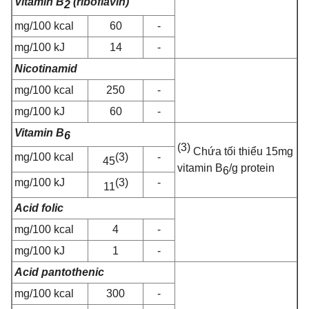
Vitamin B
(riboflavin)
2
m
g/100 kcal
60
-
m
g/100 kJ
14
-
Nicotinamid
m
g/100 kcal
250
-
m
g/100 kJ
60
-
Vitamin B
6
(3)
Chứa tối thiểu 15
m
g
m
g/100 kcal
(3)
-
45
vitamin B
/g protein
6
m
g/100 kJ
(3)
-
11
Acid folic
m
g/100 kcal
4
-
m
g/100 kJ
1
-
Acid pantothenic
m
g/100 kcal
300
-