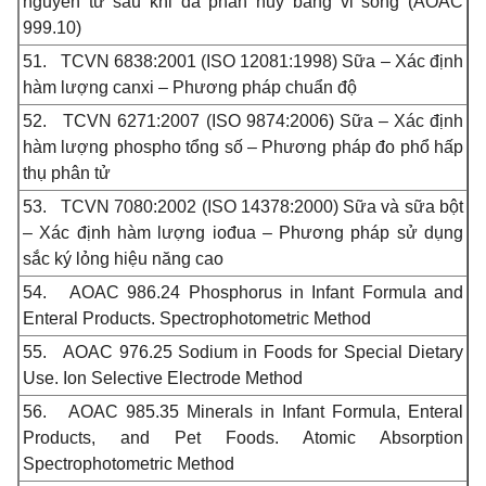
nguyên tử sau khi đã phân hủy bằng vi sóng (AOAC
999.10)
51.
TCVN 6838:2001 (ISO 12081:1998) Sữa – Xác định
hàm lượng canxi – Phương pháp chuẩn độ
52.
TCVN 6271:2007 (ISO 9874:2006) Sữa – Xác định
hàm lượng phospho tổng số – Phương pháp đo phổ hấp
thụ phân tử
53.
TCVN 7080:2002 (ISO 14378:2000) Sữa và sữa bột
– Xác định hàm lượng iođua – Phương pháp sử dụng
sắc ký lỏng hiệu năng cao
54.
AOAC 986.24
Phosphorus in Infant Formula and
Enteral Products. Spectrophotometric Method
55.
AOAC 976.25 Sodium in Foods for Special Dietary
Use. Ion Selective Electrode Method
56.
AOAC 985.35 Minerals in Infant Formula, Enteral
Products, and Pet Foods. Atomic Absorption
Spectrophotometric Method