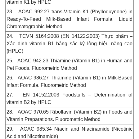
vitamin K1 by HPLC
23.
AOAC 992.27 trans-Vitamin K1 (Phylloquynone) in
Ready-To-Feed Milk-Based Infant Formula. Liquid
Chromatographic Method
24.
TCVN 5164:2008 (EN 14122:2003) Thực phẩm –
Xác định vitamin B1 bằng sắc ký lỏng hiệu năng cao
(HPLC)
25.
AOAC 942.23 Thiamine (Vitamin B1) in Human and
Pet Foods. Fluorometric Method
26.
AOAC 986.27 Thiamine (Vitamin B1) in Milk-Based
Infant Formula. Fluorometric Method
27.
EN 14152:2003 Foodstuffs – Determination of
vitamin B2 by HPLC
28.
AOAC 970.65 Riboflavin (Vitamin B2) in Foods and
Vitamin Preparations. Fluorometric Method
29.
AOAC 985.34 Niacin and Niacinamide (Nicotinic
Acid and Nicotinamide)