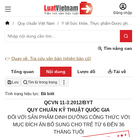
Đăng nhập
Quy chuẩn Việt Nam
Y tế-Sức khỏe,
Thực phẩm-Dược phẩm
Tìm nâng cao
👉
Quay về: Tra cứu văn bản (phiên bản cũ)
Tổng quan
Nội dung
Lược đồ
Tải về
Lưu
Tìm từ trong trang
Tình trạng hiệu lực:
Đã biết
QCVN 11-3:2012/BYT
QUY CHUẨN KỸ THUẬT QUỐC GIA
ĐỐI VỚI SẢN PHẨM DINH DƯỠNG CÔNG THỨC VỚI
MỤC ĐÍCH ĂN BỔ SUNG CHO TRẺ TỪ 6
ĐẾN 36
THÁNG TUỔI