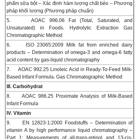
phẩm sữa bột – Xác định hàm lượng chất béo – Phương
pháp khối lượng (Phương pháp chuẩn)
5.
AOAC 996.06 Fat (Total, Saturated, and
Unsaturated) in Foods. Hydrolytic Extraction Gas
Chromatographic Method
6.
ISO 23065:2009 Milk fat from enriched dairy
products – Determination of omega-3 and omega-6 fatty
acid content by gas-liquid chromatography
7.
AOAC 992.25 Linoleic Acid in Ready-To-Feed Milk-
Based Infant Formula. Gas Chromatographic Method
III. Carbohydrat
8.
AOAC 986.25 Proximate Analysis of Milk-Based
Infant Formula
IV. Vitamin
9.
EN 12823-1:2000 Foodstuffs – Determination of
vitamin A by high performance liquid chromatography –
Part 1: Measurements of all-trans-retinol and 13-cis-