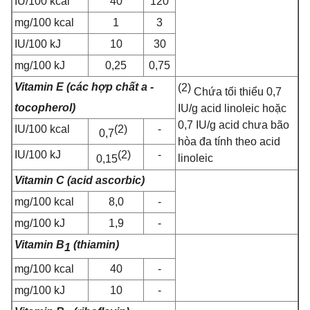
IU/100 kcal
40
120
m
g/100 kcal
1
3
IU/100 kJ
10
30
m
g/100 kJ
0,25
0,75
Vitamin E (các hợp chất
a
-
(2)
Chứa tối thiểu 0,7
tocopherol)
IU/g acid linoleic hoặc
0,7 IU/g acid chưa bão
IU
/100 kcal
(2)
-
0,7
hòa đa tính theo acid
IU
/100 kJ
(2)
-
linoleic
0,15
Vitamin C (acid ascorbic)
mg/100 kcal
8,0
-
mg/100 kJ
1,9
-
Vitamin B
(thiamin)
1
m
g/100 kcal
40
-
m
g/100 kJ
10
-