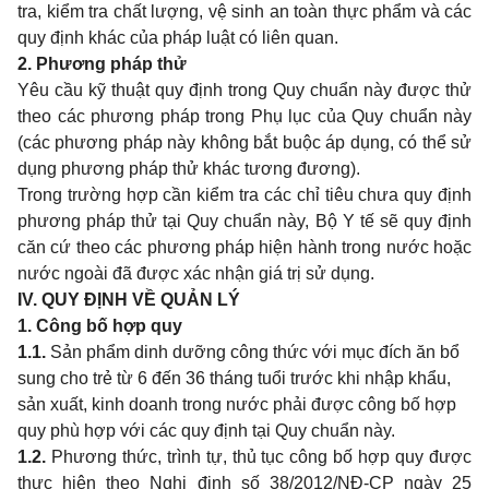
tra, kiểm tra chất lượng, vệ sinh an toàn thực phẩm và các
quy định khác của pháp luật có liên quan.
2
.
P
h
ư
ơ
n
g
pháp
thử
Yêu cầu kỹ thuật quy định trong Quy chuẩn này được thử
theo các phương pháp trong Phụ lục của Quy chuẩn này
(các phương pháp này không bắt buộc áp dụng, có thể sử
dụng phương pháp thử khác tương đương).
Trong trường hợp cần kiểm tra các chỉ tiêu chưa quy định
phương pháp thử tại Quy chuẩn này, Bộ Y tế sẽ quy định
căn cứ theo các phương pháp hiện hành trong nước hoặc
nước ngoài đã được xác nhận giá trị sử dụng.
IV. QUY ĐỊNH VỀ QUẢN LÝ
1.
Công bố hợp quy
1.1.
Sản phẩm dinh dưỡng công thức với mục đích ăn bổ
sung cho trẻ từ 6 đến 36 tháng tuổi trước khi nhập khẩu,
sản xuất, kinh doanh trong nước phải được công bố hợp
quy phù hợp với các quy định tại Quy chuẩn này.
1.2.
Phương thức, trình tự, thủ tục công bố hợp quy được
thực hiện theo Nghị định số 38/2012/NĐ-CP ngày 25