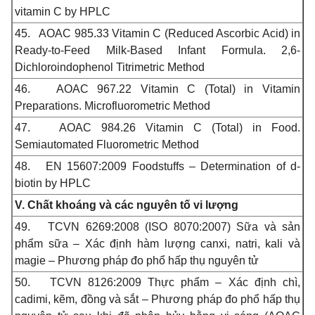
vitamin C by HPLC
45.
AOAC 985.33 Vitamin
C
(Reduced Ascorbic Acid) in
Ready-to-Feed Milk-Based Infant Formula. 2,6-
Dichloroindophenol Titrimetric Method
46.
AOAC 967.22 Vitamin
C
(Total) in Vitamin
Preparations. Microfluorometric Method
47.
AOAC 984.26 Vitamin
C
(Total) in Food.
Semiautomated Fluorometric Method
48.
EN 15607:2009 Foodstuffs – Determination of d-
biotin by HPLC
V. Chất khoáng và các nguyên tố vi lượng
49.
TCVN 6269:2008 (ISO 8070:2007) Sữa và sản
phẩm sữa – Xác định hàm lượng canxi, natri, kali và
magie – Phương pháp đo phổ hấp thụ nguyên tử
50.
TCVN 8126:2009 Thực phẩm – Xác định chì,
cadimi, kẽm, đồng và sắt – Phương pháp đo phổ hấp thụ