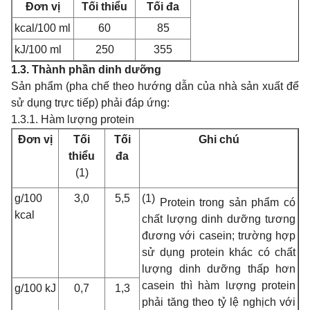
Đơn vị
Tối thiểu
Tối đa
kcal/100 ml
60
85
kJ/100 ml
250
355
1.3. Thành phần dinh dưỡng
Sản phẩm (pha chế theo hướng dẫn của nhà sản xuất để
sử dụng trực tiếp) phải đáp ứng:
1.3.1. Hàm lượng protein
Đơn vị
Tối
Tối
Ghi chú
thiểu
đa
(1)
g/100
3,0
5,5
(1)
Protein trong sản phẩm có
kcal
chất lượng dinh dưỡng tương
đương với casein; trường hợp
sử dụng protein khác có chất
lượng dinh dưỡng thấp hơn
casein thì hàm lượng protein
g/100 kJ
0,7
1,3
phải tăng theo tỷ lệ nghịch với