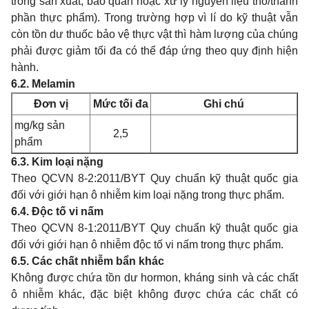
trong sản xuất, bảo quản hoặc xử lý nguyên liệu thô/thành
phần thực phẩm). Trong trường hợp vì lí do kỹ thuật vẫn
còn tồn dư thuốc bảo vệ thực vật thì hàm lượng của chúng
phải được giảm tối đa có thể đáp ứng theo quy định hiện
hành.
6.2. Melamin
Đơn vị
Mức tối đa
Ghi chú
mg/kg sản
2,5
phẩm
6.3. Kim loại nặng
Theo
QCVN
8-2:2011/BYT Quy chuẩn kỹ thuật quốc gia
đối với giới hạn ô nhiễm kim loại nặng trong thực phẩm.
6.4. Độc tố vi nấm
Theo QCVN 8-1:2011/BYT Quy chuẩn kỹ thuật quốc gia
đối với giới hạn ô nhiễm độc tố vi nấm trong thực phẩm.
6.5. Các chất nhiễm bẩn khác
K
hông được chứa tồn dư hormon, kháng sinh và các chất
ô nhiễm khác, đặc biệt không được chứa các chất có