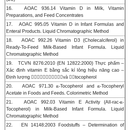
16.
AOAC 936.14 Vitamin D in Milk, Vitamin
Preparations, and Feed Concentrates
17.
AOAC 995.05 Vitamin D in Infant Formulas and
Enteral Products. Liquid Chromatographic Method
18.
AOAC 992.26 Vitamin D3 (Cholecalciferol) in
Ready-To-Feed Milk-Based Infant Formula. Liquid
Chromatographic Method
19.
TCVN 8276:2010 (EN 12822:2000) Thực phẩm –
Xác định vitamin E bằng sắc kí lỏng hiệu năng cao –
Định lượng và tocopherol
20.
AOAC 971.30
-Tocopherol and
-Tocopheryl
Acetate in Foods and Feeds. Colorimetric Method
21.
AOAC 992.03 Vitamin E Activity (All-rac-
-
Tocopherol) in Milk-Based Infant Formula. Liquid
Chromatographic Method
22.
EN 14148:2003 Foodstuffs – Determination of