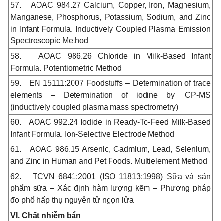
57.
AOAC 984.27
Calcium, Copper, Iron, Magnesium,
Manganese, Phosphorus, Potassium, Sodium, and Zinc
in Infant Formula. Inductively Coupled Plasma Emission
Spectroscopic Method
58.
AOAC 986.26 Chloride in Milk-Based Infant
Formula. Potentiometric Method
59.
EN 15111:2007 Foodstuffs – Determination of trace
elements – Determination of iodine by ICP-MS
(inductively coupled plasma mass spectrometry)
60.
AOAC 992.24 Iodide in Ready-To-Feed Milk-Based
Infant Formula. Ion-Selective Electrode Method
61.
AOAC 986.15 Arsenic, Cadmium, Lead, Selenium
,
and Zinc in Human and Pet Foods. Multielement Method
62.
TCVN 6841:2001 (ISO 11813:1998) Sữa và sản
phẩm sữa – Xác định hàm lượng kẽm – Phương pháp
đo phổ hấp thụ nguyên tử ngọn lửa
VI. Chất nhiễm bẩn