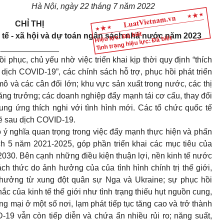
Hà Nội, ngày 22 tháng 7 năm 2022
CHỈ THỊ
Hiệu lực: Đã biết
 tế - xã hội và dự toán ngân sách nhà nước năm 2023
Tình trạng hiệu lực: Đã biết
_____________
 phục, chủ yếu nhờ việc triển khai kịp thời quy định “thích
 dịch COVID-19”, các chính sách hỗ trợ, phục hồi phát triển
 mô và các cân đối lớn; khu vực sản xuất trong nước, các thị
tăng trưởng; các doanh nghiệp đẩy mạnh tái cơ cấu, thay đổi
ng ứng thích nghi với tình hình mới. Các tổ chức quốc tế
ẽ sau dịch COVID-19.
ý nghĩa quan trọng trong việc đẩy mạnh thực hiện và phấn
h 5 năm 2021-2025, góp phần triển khai các mục tiêu của
030. Bên cạnh những điều kiện thuận lợi, nền kinh tế nước
ách thức do ảnh hưởng của của tình hình chính trị thế giới,
h hưởng từ xung đột quân sự Nga và Ukraine; sự phục hồi
ắc của kinh tế thế giới như tình trạng thiếu hụt nguồn cung,
g mại ở một số nơi, lạm phát tiếp tục tăng cao và trở thành
-19 vẫn còn tiếp diễn và chứa ẩn nhiều rủi ro; năng suất,