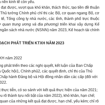
 nền kinh tế còn yếu.
 đạt được, vượt qua khó khăn, thách thức, tạo tiền đề thuận
, Thủ tướng Chính phủ chỉ thị các Bộ, cơ quan ngang Bộ, cơ
tế, Tổng công ty nhà nước, các tỉnh, thành phố trực thuộc
cơ quan trung ương và địa phương)
triển khai xây dựng Kế
 ngân sách nhà nước (NSNN) năm 2023, Kế hoạch tài chính
OẠCH PHÁT TRIỂN KTXH NĂM 2023
KTXH năm 2022
ng phát triển theo các nghị quyết, kết luận của Ban Chấp
Quốc hội1, Chính phủ2, các quyết định, chỉ thị của Thủ
Chấp hành Đảng bộ và Hội đồng nhân dân các cấp (đối với
022.
t thực tiễn, có so sánh với kết quả thực hiện của năm 2021;
u rõ thành tựu nổi bật của năm 2022), khó khăn, hạn chế;
quan của những kết quả đạt được, hạn chế, yếu kém; chỉ rõ