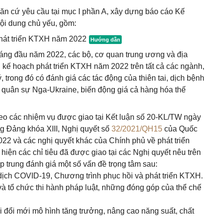
ăn cứ yêu cầu tại mục I phần A, xây dựng báo cáo Kế
ội dung chủ yếu, gồm:
phát triển KTXH năm 2022
tháng đầu năm 2022, các bộ, cơ quan trung ương và địa
 kế hoạch phát triển KTXH năm 2022 trên tất cả các ngành,
 trong đó có đánh giá các tác động của thiên tai, dịch bệnh
 quân sự Nga-Ukraine, biến động giá cả hàng hóa thế
heo các nhiệm vụ được giao tại Kết luận số 20-KL/TW ngày
 Đảng khóa XIII, Nghị quyết số
32/2021/QH15
của Quốc
22 và các nghị quyết khác của Chính phủ về phát triển
iện các chỉ tiêu đã được giao tại các Nghị quyết nêu trên
ập trung đánh giá một số vấn đề trọng tâm sau:
dịch COVID-19, Chương trình phục hồi và phát triển KTXH.
và tổ chức thi hành pháp luật, những đóng góp của thể chế
ới đổi mới mô hình tăng trưởng, nâng cao năng suất, chất