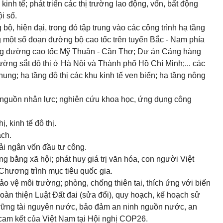
inh tế; phát triển các thị trường lao động, vốn, bất động
ội số.
 bộ, hiện đại, trong đó tập trung vào các công trình hạ tầng
 một số đoạn đường bộ cao tốc trên tuyến Bắc - Nam phía
ng đường cao tốc Mỹ Thuận - Cần Thơ; Dự án Cảng hàng
ờng sắt đô thị ở Hà Nội và Thành phố Hồ Chí Minh;... các
ung; hạ tầng đô thị các khu kinh tế ven biển; hạ tầng nông
ển nguồn nhân lực; nghiên cứu khoa học, ứng dụng công
ị, kinh tế đô thị.
ạch.
iải ngân vốn đầu tư công.
ông bằng xã hội; phát huy giá trị văn hóa, con người Việt
 Chương trình mục tiêu quốc gia.
bảo vệ môi trường; phòng, chống thiên tai, thích ứng với biến
hoàn thiện Luật Đất đai (sửa đổi), quy hoạch, kế hoạch sử
 vững tài nguyên nước, bảo đảm an ninh nguồn nước, an
cam kết của Việt Nam tại Hội nghị COP26.