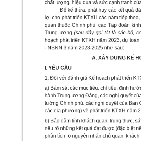
chất lượng, hiệu quả và sức cạnh tranh của
Để kế thừa, phát huy các kết quả đã
lợi cho phát triển KTXH các năm tiếp theo
quan thuộc Chính phủ, các Tập đoàn kinh 
Trung ương
(sau đây gọi tắt là các bộ, 
hoạch phát triển KTXH năm 2023, dự toán
- NSNN 3 năm 2023-2025 như sau:
A. XÂY DỰNG KẾ H
I. YÊU CẦU
1. Đối với đánh giá Kế hoạch phát triển 
a) Bám sát các mục tiêu, chỉ tiêu, định hướ
hành Trung ương Đảng, các nghị quyết của 
tướng Chính phủ, các nghị quyết của Ban 
các địa phương) về phát triển KTXH năm 2
b) Bảo đảm tính khách quan, trung thực, sá
nêu rõ những kết quả đạt được (đặc biệt nê
phân tích rõ nguyên nhân chủ quan, khách 