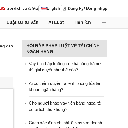
|
|
192
Gói dịch vụ & Giá
English
Đăng ký
/ Đăng nhập
Luật sư tư vấn
AI Luật
Tiện ích
HỎI ĐÁP PHÁP LUẬT VỀ TÀI CHÍNH-
ng cao
NGÂN HÀNG
Vay tín chấp không có khả năng trả nợ
thì giải quyết như thế nào?
Ai có thẩm quyền ra lệnh phong tỏa tài
khoản ngân hàng?
Cho người khác vay tiền bằng ngoại tệ
có bị tịch thu không?
Cách xác định chi phí lãi vay với doanh