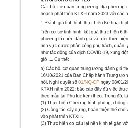
Các bộ, cơ quan trung ương, địa phương c
hoạch phát triển KTXH năm 2023 với các n
1. Đánh giá tình hình thực hiện Kế hoạch 
Trên cơ sở tình hình, kết quả thực hiện 6 
phương tổ chức đánh giá và ước thực hiện
lĩnh vực được phân công phụ trách, quản lý,
như tác động của dịch COVID-19, xung đột
giới,... Cụ thể:
a) Các bộ, cơ quan trung ương đánh giá t
16/10/2021 của Ban Chấp hành Trung ương
hội, Nghị quyết số
01/NQ-CP
ngày 08/01/20
KTXH năm 2022; báo cáo đầy đủ việc thực h
theo mẫu tại Phụ lục kèm theo. Trong đó, t
(1) Thực hiện Chương trình phòng, chống 
(2) Công tác xây dựng, hoàn thiện thể chế 
vào phát triển KTXH.
(3) Thực hiện cơ cấu lại nền kinh tế gắn v