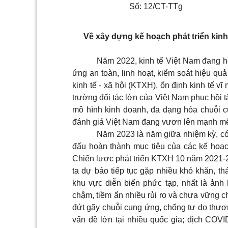
Số: 12/CT-TTg
Về xây dựng kế hoạch phát triển kinh
Năm 2022, kinh tế Việt Nam đang hồi
ứng an toàn, linh hoạt, kiểm soát hiệu quả
kinh tế - xã hội (KTXH), ổn định kinh tế vĩ
trường đối tác lớn của Việt Nam phục hồi 
mô hình kinh doanh, đa dạng hóa chuỗi cu
đánh giá Việt Nam đang vươn lên mạnh m
Năm 2023 là năm giữa nhiệm kỳ, có 
đấu hoàn thành mục tiêu của các kế hoạc
Chiến lược phát triển KTXH 10 năm 2021-2
ta dự báo tiếp tục gặp nhiều khó khăn, th
khu vực diễn biến phức tạp, nhất là ản
chậm, tiềm ẩn nhiều rủi ro và chưa vững ch
đứt gãy chuỗi cung ứng, chống tự do thươn
vấn đề lớn tại nhiều quốc gia; dịch COVID