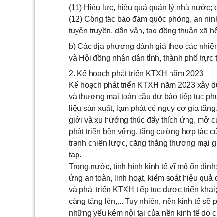
(11) Hiệu lực, hiệu quả quản lý nhà nước; 
(12) Công tác bảo đảm quốc phòng, an ninh 
tuyên truyền, dân vận, tạo đồng thuận xã hộ
b) Các địa phương đánh giá theo các nhiệ
và Hội đồng nhân dân tỉnh, thành phố trự
2. Kế hoạch phát triển KTXH năm 2023
Kế hoạch phát triển KTXH năm 2023 xây dựn
và thương mại toàn cầu dự báo tiếp tục phụ
liệu sản xuất, lạm phát có nguy cơ gia tăn
giới và xu hướng thúc đẩy thích ứng, mở c
phát triển bền vững, tăng cường hợp tác củ
tranh chiến lược, căng thẳng thương mại 
tạp.
Trong nước, tình hình kinh tế vĩ mô ổn địn
ứng an toàn, linh hoạt, kiểm soát hiệu qu
và phát triển KTXH tiếp tục được triển kh
càng tăng lên,... Tuy nhiên, nền kinh tế sẽ 
những yếu kém nội tại của nền kinh tế do