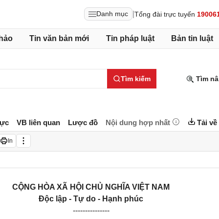
|
Danh mục
Tổng đài trực tuyến
19006
hảo
Tin văn bản mới
Tin pháp luật
Bản tin luật
Tìm kiếm
Tìm nâ
lực
VB liên quan
Lược đồ
Nội dung hợp nhất
Tải về
In
CỘNG HÒA XÃ HỘI CHỦ NGHĨA VIỆT NAM
Độc lập - Tự do - Hạnh phúc
---------------