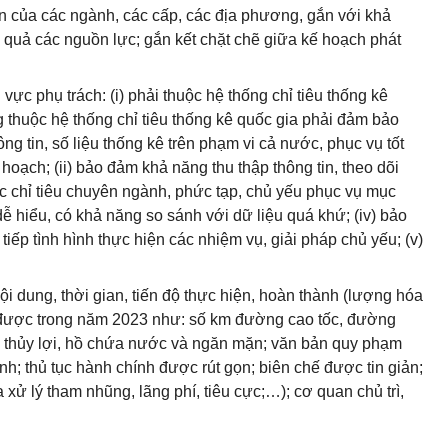
ện của các ngành, các cấp, các địa phương, gắn với khả
 quả các nguồn lực; gắn kết chặt chẽ giữa kế hoạch phát
h vực phụ trách: (i) phải thuộc hệ thống chỉ tiêu thống kê
g thuộc hệ thống chỉ tiêu thống kê quốc gia phải đảm bảo
ông tin, số liệu thống kê trên phạm vi cả nước, phục vụ tốt
hoạch; (ii) bảo đảm khả năng thu thập thông tin, theo dõi
các chỉ tiêu chuyên ngành, phức tạp, chủ yếu phục vụ mục
 dễ hiểu, có khả năng so sánh với dữ liệu quá khứ; (iv) bảo
tiếp tình hình thực hiện các nhiệm vụ, giải pháp chủ yếu; (v)
ội dung, thời gian, tiến độ thực hiện, hoàn thành (lượng hóa
ạt được trong năm 2023 như: số km đường cao tốc, đường
h thủy lợi, hồ chứa nước và ngăn mặn; văn bản quy phạm
nh; thủ tục hành chính được rút gọn; biên chế được tin giản;
a xử lý tham nhũng, lãng phí, tiêu cực;…); cơ quan chủ trì,