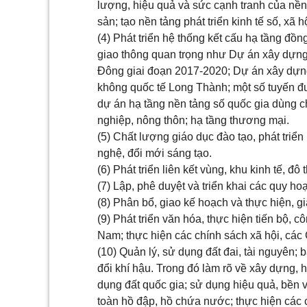
lượng, hiệu quả và sức cạnh tranh của nền k
sản; tạo nền tảng phát triển kinh tế số, xã h
(4) Phát triển hệ thống kết cấu hạ tầng đồng
giao thông quan trọng như Dự án xây dựng
Đông giai đoạn 2017-2020; Dự án xây dự
không quốc tế Long Thành; một số tuyến đư
dự án hạ tầng nền tảng số quốc gia dùng ch
nghiệp, nông thôn; hạ tầng thương mại.
(5) Chất lượng giáo dục đào tạo, phát tri
nghệ, đổi mới sáng tạo.
(6) Phát triển liên kết vùng, khu kinh tế, đô th
(7) Lập, phê duyệt và triển khai các quy ho
(8) Phân bổ, giao kế hoạch và thực hiện, g
(9) Phát triển văn hóa, thực hiện tiến bộ, c
Nam; thực hiện các chính sách xã hội, các
(10) Quản lý, sử dụng đất đai, tài nguyên; 
đổi khí hậu. Trong đó làm rõ về xây dựng, 
dụng đất quốc gia; sử dụng hiệu quả, bền
toàn hồ đập, hồ chứa nước; thực hiện các 