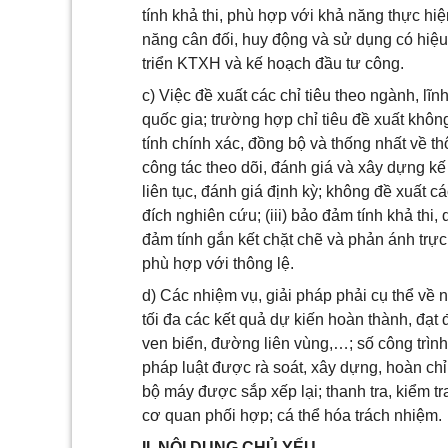
tính khả thi, phù hợp với khả năng thực hi
năng cân đối, huy động và sử dụng có hiệu
triển KTXH và kế hoạch đầu tư công.
c) Việc đề xuất các chỉ tiêu theo ngành, lĩn
quốc gia; trường hợp chỉ tiêu đề xuất khôn
tính chính xác, đồng bộ và thống nhất về th
công tác theo dõi, đánh giá và xây dựng kế 
liên tục, đánh giá định kỳ; không đề xuất 
đích nghiên cứu; (iii) bảo đảm tính khả thi,
đảm tính gắn kết chặt chẽ và phản ánh trực 
phù hợp với thông lệ.
d) Các nhiệm vụ, giải pháp phải cụ thể về n
tối đa các kết quả dự kiến hoàn thành, đ
ven biển, đường liên vùng,…; số công trìn
pháp luật được rà soát, xây dựng, hoàn chỉ
bộ máy được sắp xếp lại; thanh tra, kiểm tr
cơ quan phối hợp; cá thể hóa trách nhiệm.
II. NỘI DUNG CHỦ YẾU