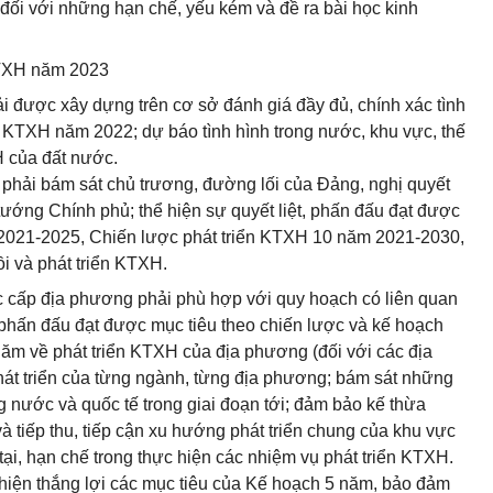
 đối với những hạn chế, yếu kém và đề ra bài học kinh
KTXH năm 2023
 được xây dựng trên cơ sở đánh giá đầy đủ, chính xác tình
ển KTXH năm 2022; dự báo tình hình trong nước, khu vực, thế
H của đất nước.
 phải bám sát chủ trương, đường lối của Đảng, nghị quyết
tướng Chính phủ; thể hiện sự quyết liệt, phấn đấu đạt được
 2021-2025, Chiến lược phát triển KTXH 10 năm 2021-2030,
i và phát triển KTXH.
c cấp địa phương phải phù hợp với quy hoạch có liên quan
 phấn đấu đạt được mục tiêu theo chiến lược và kế hoạch
ăm về phát triển KTXH của địa phương (đối với các địa
hát triển của từng ngành, từng địa phương; bám sát những
ng nước và quốc tế trong giai đoạn tới; đảm bảo kế thừa
 tiếp thu, tiếp cận xu hướng phát triển chung của khu vực
ại, hạn chế trong thực hiện các nhiệm vụ phát triển KTXH.
hiện thắng lợi các mục tiêu của Kế hoạch 5 năm, bảo đảm