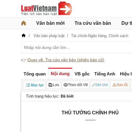
Văn bản mới
Tra cứu văn bản
Dự t
Văn bản pháp luật
Tài chính-Ngân hàng,
Chính sách
👉
Quay về: Tra cứu văn bản (phiên bản cũ)
Nội dung
Tổng quan
VB gốc
Tiếng Anh
Hiệu 
Lưu
Theo dõi VB
Ghi chú
Báo lỗi
Mục lục
Tình trạng hiệu lực:
Đã biết
THỦ TƯỚNG CHÍNH PHỦ
-------