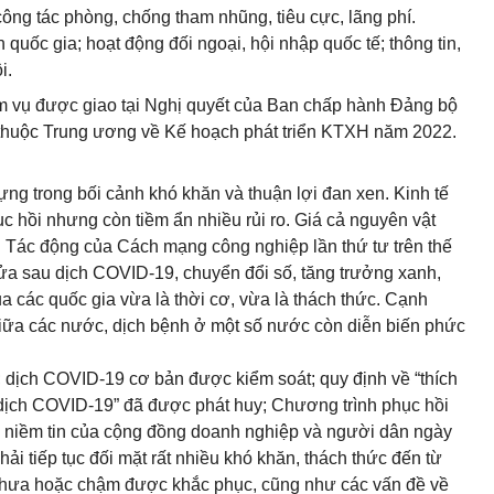
công tác phòng, chống tham nhũng, tiêu cực, lãng phí.
quốc gia; hoạt động đối ngoại, hội nhập quốc tế; thông tin,
i.
m vụ được giao tại Nghị quyết của Ban chấp hành Đảng bộ
c thuộc Trung ương về Kế hoạch phát triển KTXH năm 2022.
g trong bối cảnh khó khăn và thuận lợi đan xen. Kinh tế
c hồi nhưng còn tiềm ẩn nhiều rủi ro. Giá cả nguyên vật
g. Tác động của Cách mạng công nghiệp lần thứ tư trên thế
ửa sau dịch COVID-19, chuyển đổi số, tăng trưởng xanh,
a các quốc gia vừa là thời cơ, vừa là thách thức. Cạnh
giữa các nước, dịch bệnh ở một số nước còn diễn biến phức
h; dịch COVID-19 cơ bản được kiểm soát; quy định về “thích
ả dịch COVID-19” đã được phát huy; Chương trình phục hồi
ai; niềm tin của cộng đồng doanh nghiệp và người dân ngày
phải tiếp tục đối mặt rất nhiều khó khăn, thách thức đến từ
 chưa hoặc chậm được khắc phục, cũng như các vấn đề về