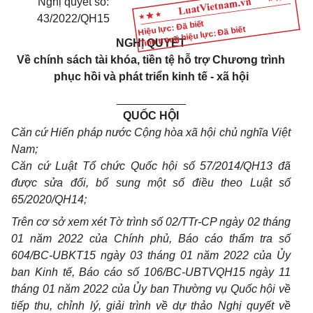
Nghị quyết số:
43/2022/QH15
Hiệu lực: Đã biết
Tình trạng hiệu lực: Đã biết
NGHỊ QUYẾT
Về chính sách tài khóa, tiền tệ hỗ trợ Chương trình
phục hồi và phát triển kinh tế - xã hội
___________
QUỐC HỘI
Căn cứ Hiến pháp nước Cộng hòa xã hội chủ nghĩa Việt
Nam;
Căn cứ Luật Tổ chức Quốc hội số 57/2014/QH13 đã
được sửa đổi, bổ sung một số điều theo Luật số
65/2020/QH14;
Trên cơ sở xem xét Tờ trình số 02/TTr-CP ngày 02 tháng
01 năm 2022 của Chính phủ, Báo cáo thẩm tra số
604/BC-UBKT15 ngày 03 tháng 01 năm 2022 của Ủy
ban Kinh tế, Báo cáo số 106/BC-UBTVQH15 ngày 11
tháng 01 năm 2022 của Ủy ban Thường vụ Quốc hội về
tiếp thu, chỉnh lý, giải trình về dự thảo Nghị quyết về