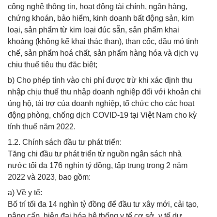
công nghệ thông tin, hoạt động tài chính, ngân hàng,
chứng khoán, bảo hiểm, kinh doanh bất động sản, kim
loại, sản phẩm từ kim loại đúc sẵn, sản phẩm khai
khoáng (không kể khai thác than), than cốc, dầu mỏ tinh
chế, sản phẩm hoá chất, sản phẩm hàng hóa và dịch vụ
chịu thuế tiêu thụ đặc biệt;
b) Cho phép tính vào chi phí được trừ khi xác định thu
nhập chịu thuế thu nhập doanh nghiệp đối với khoản chi
ủng hộ, tài trợ của doanh nghiệp, tổ chức cho các hoạt
động phòng, chống dịch COVID-19 tại Việt Nam cho kỳ
tính thuế năm 2022.
1.2. Chính sách đầu tư phát triển:
Tăng chi đầu tư phát triển từ nguồn ngân sách nhà
nước tối đa 176 nghìn tỷ đồng, tập trung trong 2 năm
2022 và 2023, bao gồm:
a) Về y tế:
Bố trí tối đa 14 nghìn tỷ đồng để đầu tư xây mới, cải tạo,
nâng cấp, hiện đại hóa hệ thống y tế cơ sở, y tế dự