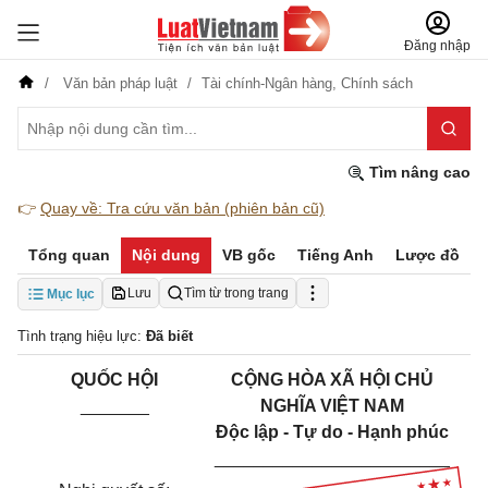
Đăng nhập
Văn bản pháp luật
Tài chính-Ngân hàng,
Chính sách
Tìm nâng cao
👉
Quay về: Tra cứu văn bản (phiên bản cũ)
Tổng quan
Nội dung
VB gốc
Tiếng Anh
Lược đồ
Lưu
Tìm từ trong trang
Mục lục
Tình trạng hiệu lực:
Đã biết
QUỐC HỘI
CỘNG HÒA XÃ HỘI CHỦ
_______
NGHĨA VIỆT NAM
Độc lập - Tự do - Hạnh phúc
________________________