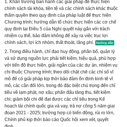
1. Khẩn trương ban hành các giải pháp để thực hiện
chính sách tài khóa, tiền tệ và các chính sách khác thuộc
thẩm quyền theo quy định của pháp luật để thực hiện
Chương trình; hướng dẫn tổ chức thực hiện các cơ chế
quy định tại Điều 5 của Nghị quyết này gắn với trách
nhiệm cụ thể, bảo đảm không để xảy ra việc trục lợi
chính sách, lợi ích nhóm, thất thoát, lãng phí.
2. Trong điều hành, chỉ đạo huy động, phân bổ, quản lý
và sử dụng nguồn lực phải tiết kiệm, hiệu quả, phù hợp
với tiến độ thực hiện, giải ngân của các dự án, nhiệm vụ
chi thuộc Chương trình; theo dõi chặt chẽ các chỉ số vĩ
mô để có giải pháp kịp thời bảo đảm ổn định kinh tế vĩ
mô, các cân đối lớn, trong đó đặc biệt chú trọng đến chỉ
tiêu về lạm phát, nợ xấu; phấn đấu tăng thu, tiết kiệm
chi; giảm bội chi để đạt được các chỉ tiêu trong Kế
hoạch tài chính quốc gia và vay, trả nợ công 5 năm giai
đoạn 2021 - 2025; trường hợp có biến động, rủi ro lớn,
Chính phủ kịp thời báo cáo Quốc hội xem xét, quyết
định.