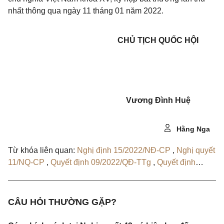
nhất thông qua ngày 11 tháng 01 năm 2022.
CHỦ TỊCH QUỐC HỘI
Vương Đình Huệ
Hằng Nga
Từ khóa liên quan:
Nghị định 15/2022/NĐ-CP
,
Nghị quyết
11/NQ-CP
,
Quyết định 09/2022/QĐ-TTg
,
Quyết định
11/2022/QĐ-TTg
,
31/2022/NĐ-CP
,
36/2022/NĐ-CP
,
41/2022/NĐ-CP
,
Nghị quyết 07/NQ-CP
CÂU HỎI THƯỜNG GẶP?