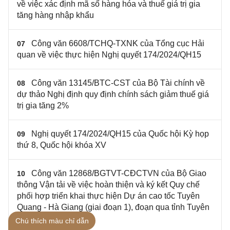
về việc xác định mã số hàng hóa và thuế giá trị gia
tăng hàng nhập khẩu
Công văn 6608/TCHQ-TXNK của Tổng cục Hải
07
quan về việc thực hiện Nghị quyết 174/2024/QH15
Công văn 13145/BTC-CST của Bộ Tài chính về
08
dự thảo Nghị định quy định chính sách giảm thuế giá
trị gia tăng 2%
Nghị quyết 174/2024/QH15 của Quốc hội Kỳ họp
09
thứ 8, Quốc hội khóa XV
Công văn 12868/BGTVT-CĐCTVN của Bộ Giao
10
thông Vận tải về việc hoàn thiện và ký kết Quy chế
phối hợp triển khai thực hiện Dự án cao tốc Tuyên
Quang - Hà Giang (giai đoạn 1), đoạn qua tỉnh Tuyên
Quang
Chú thích màu chỉ dẫn