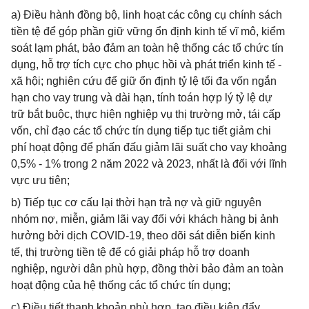
a) Điều hành đồng bộ, linh hoạt các công cụ chính sách
tiền tệ để góp phần giữ vững ổn định kinh tế vĩ mô, kiểm
soát lạm phát, bảo đảm an toàn hệ thống các tổ chức tín
dụng, hỗ trợ tích cực cho phục hồi và phát triển kinh tế -
xã hội; nghiên cứu để giữ ổn định tỷ lệ tối đa vốn ngắn
hạn cho vay trung và dài hạn, tính toán hợp lý tỷ lệ dự
trữ bắt buộc, thực hiện nghiệp vụ thị trường mở, tái cấp
vốn, chỉ đạo các tổ chức tín dụng tiếp tục tiết giảm chi
phí hoạt động để phấn đấu giảm lãi suất cho vay khoảng
0,5% - 1% trong 2 năm 2022 và 2023, nhất là đối với lĩnh
vực ưu tiên;
b) Tiếp tục cơ cấu lại thời hạn trả nợ và giữ nguyên
nhóm nợ, miễn, giảm lãi vay đối với khách hàng bị ảnh
hưởng bởi dịch COVID-19, theo dõi sát diễn biến kinh
tế, thị trường tiền tệ để có giải pháp hỗ trợ doanh
nghiệp, người dân phù hợp, đồng thời bảo đảm an toàn
hoạt động của hệ thống các tổ chức tín dụng;
c) Điều tiết thanh khoản phù hợp, tạo điều kiện đẩy