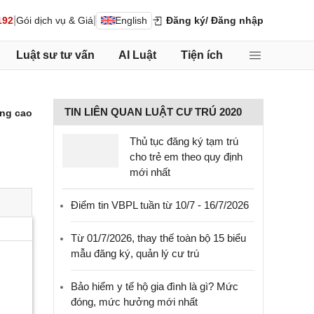
|
|
192
Gói dịch vụ & Giá
English
Đăng ký
/ Đăng nhập
Luật sư tư vấn
AI Luật
Tiện ích
TIN LIÊN QUAN LUẬT CƯ TRÚ 2020
ng cao
Thủ tục đăng ký tạm trú
cho trẻ em theo quy định
mới nhất
Điểm tin VBPL tuần từ 10/7 - 16/7/2026
Từ 01/7/2026, thay thế toàn bộ 15 biểu
mẫu đăng ký, quản lý cư trú
Bảo hiểm y tế hộ gia đình là gì? Mức
đóng, mức hưởng mới nhất