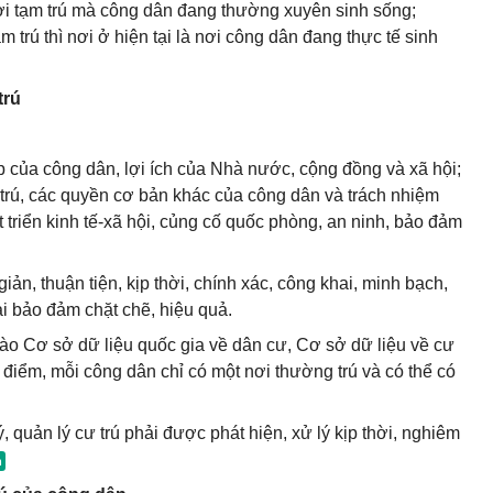
nơi tạm trú mà công dân đang thường xuyên sinh sống;
 trú thì nơi ở hiện tại là nơi công dân đang thực tế sinh
trú
p của công dân, lợi ích của Nhà nước, cộng đồng và xã hội;
trú, các quyền cơ bản khác của công dân và trách nhiệm
triển kinh tế-xã hội, củng cố quốc phòng, an ninh, bảo đảm
giản, thuận tiện, kịp thời, chính xác, công khai, minh bạch,
ải bảo đảm chặt chẽ, hiệu quả.
vào Cơ sở dữ liệu quốc gia về dân cư, Cơ sở dữ liệu về cư
ời điểm, mỗi công dân chỉ có một nơi thường trú và có thể có
, quản lý cư trú phải được phát hiện, xử lý kịp thời, nghiêm