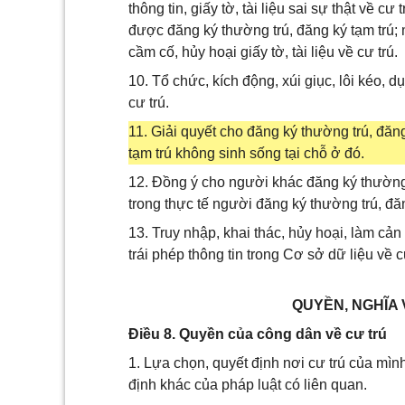
thông tin, giấy tờ, tài liệu sai sự thật về cư
được đăng ký thường trú, đăng ký tạm trú;
cầm cố, hủy hoại giấy tờ, tài liệu về cư trú.
10. Tổ chức, kích động, xúi giục, lôi kéo,
cư trú.
11. Giải quyết cho đăng ký thường trú, đăng
tạm trú không sinh sống tại chỗ ở đó.
12. Đồng ý cho người khác đăng ký thường 
trong thực tế người đăng ký thường trú, đă
13. Truy nhập, khai thác, hủy hoại, làm cản 
trái phép thông tin trong Cơ sở dữ liệu về c
QUYỀN, NGHĨA
Điều 8. Quyền của công dân về cư trú
1. Lựa chọn, quyết định nơi cư trú của mìn
định khác của pháp luật có liên quan.