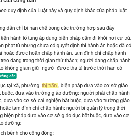
rú của công dân
heo quy định của Luật này và quy định khác của pháp luật
ông dân chỉ bị hạn chế trong các trường hợp sau đây:
iến hành tố tụng áp dụng biện pháp cấm đi khỏi nơi cư trú,
án phạt tù nhưng chưa có quyết định thi hành án hoặc đã có
ại hoặc được hoãn chấp hành án, tạm đình chỉ chấp hành
 treo đang trong thời gian thử thách; người đang chấp hành
tạo không giam giữ; người được tha tù trước thời hạn có
ục tại xã, phường,
thị trấn
, biện pháp đưa vào cơ sở giáo
ắt buộc, đưa vào trường giáo dưỡng; người phải chấp hành
, đưa vào cơ sở cai nghiện bắt buộc, đưa vào trường giáo
c tạm đình chỉ chấp hành; người bị quản lý trong thời
ụng biện pháp đưa vào cơ sở giáo dục bắt buộc, đưa vào cơ
iáo dưỡng;
dịch bệnh cho cộng đồng;