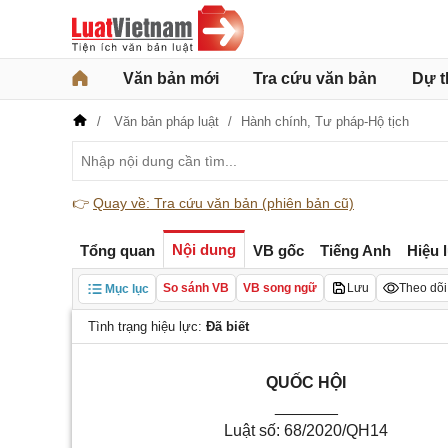
Văn bản mới
Tra cứu văn bản
Dự t
Văn bản pháp luật
Hành chính,
Tư pháp-Hộ tịch
👉
Quay về: Tra cứu văn bản (phiên bản cũ)
Nội dung
Tổng quan
VB gốc
Tiếng Anh
Hiệu 
So sánh VB
VB song ngữ
Lưu
Theo dõi
Mục lục
Tình trạng hiệu lực:
Đã biết
QUỐC
HỘI
_______
Luật số: 68/2020/QH14