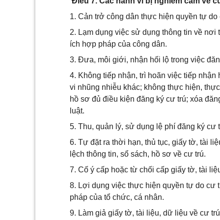
Điều 7. Các hành vi bị nghiêm cấm về cư
1. Cản trở công dân thực hiện quyền tự do 
2. Lạm dụng việc sử dụng thông tin về nơi t
ích hợp pháp của công dân.
3. Đưa, môi giới, nhận hối lộ trong việc đăn
4. Không tiếp nhận, trì hoãn việc tiếp nhận 
vi nhũng nhiễu khác; không thực hiện, thự
hồ sơ đủ điều kiện đăng ký cư trú; xóa đăng
luật.
5. Thu, quản lý, sử dụng lệ phí đăng ký cư t
6. Tự đặt ra thời hạn, thủ tục, giấy tờ, tài 
lệch thông tin, sổ sách, hồ sơ về cư trú.
7. Cố ý cấp hoặc từ chối cấp giấy tờ, tài liệ
8. Lợi dụng việc thực hiện quyền tự do cư 
pháp của tổ chức, cá nhân.
9. Làm giả giấy tờ, tài liệu, dữ liệu về cư tr