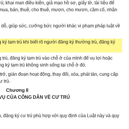
 trú; khai man điều kiện, giả mạo hồ sơ, giấy tờ, tài liệu để
 mua, bán, thuê, cho thuê, mượn, cho mượn, cầm cố, nhận
 dụ dỗ, giúp sức, cưỡng bức người khác vi phạm pháp luật về
 ký tạm trú khi biết rõ người đăng ký thường trú, đăng ký
trú, đăng ký tạm trú vào chỗ ở của mình để vụ lợi hoặc
ng ký tạm trú không sinh sống tại chỗ ở đó.
trở, gián đoạn hoạt động, thay đổi, xóa, phát tán, cung cấp
ư trú.
Chương II
 VỤ CỦA CÔNG DÂN VỀ CƯ TRÚ
h, đăng ký cư trú phù hợp với quy định của Luật này và quy