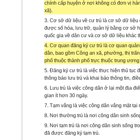
chính cấp huyện ở nơi không có đơn vị hàn
xã).
3. Cơ sở dữ liệu về cư trú là cơ sở dữ liệu
được số hóa, lưu trữ, quản lý bằng cơ sở hạ
quốc gia về dân cư và cơ sở dữ liệu khác t
4. Cơ quan đăng ký cư trú là cơ quan quản l
dân, bao gồm Công an xã, phường, thị trấn;
phố thuộc thành phố trực thuộc trung ương
5. Đăng ký cư trú là việc thực hiện thủ tục
thông báo lưu trú và khai báo thông tin, điều
6. Lưu trú là việc công dân ở lại một địa đ
gian ít hơn 30 ngày.
7. Tạm vắng là việc công dân vắng mặt tại n
8. Nơi thường trú là nơi công dân sinh sốn
9. Nơi tạm trú là nơi công dân sinh sống t
đã được đăng ký tạm trú.