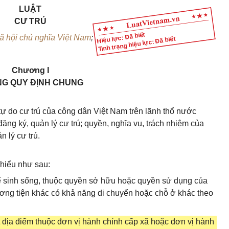
LUẬT
CƯ TRÚ
Hiệu lực: Đã biết
 hội chủ nghĩa Việt Nam
;
Tình trạng hiệu lực: Đã biết
Chương I
G QUY ĐỊNH CHUNG
tự do cư trú của công dân Việt Nam trên lãnh thổ nước
ăng ký, quản lý cư trú; quyền, nghĩa vụ, trách nhiệm của
 lý cư trú.
 hiểu như sau:
ể sinh sống, thuộc quyền sở hữu hoặc quyền sử dụng của
ơng tiện khác có khả năng di chuyển hoặc chỗ ở khác theo
ột địa điểm thuộc đơn vị hành chính cấp xã hoặc đơn vị hành