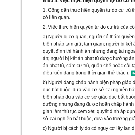
Điều 4. Việc thực hiện quyền tự do cư t
1. Công dân thực hiện quyền tự do cư trú t
có liên quan.
2. Việc thực hiện quyền tự do cư trú của c
a) Người bị cơ quan, người có thẩm quyền t
biện pháp tạm giữ, tạm giam; người bị kết 
quyết định thi hành án nhưng đang tại ngo
án; người bị kết án phạt tù được hưởng án
án phạt tù, cấm cư trú, quản chế hoặc cải 
điều kiện đang trong thời gian thử thách;
b) Người đang chấp hành biện pháp giáo d
dục bắt buộc, đưa vào cơ sở cai nghiện b
biện pháp đưa vào cơ sở giáo dục bắt buộc
dưỡng nhưng đang được hoãn chấp hành hoặ
gian làm thủ tục xem xét, quyết định áp d
sở cai nghiện bắt buộc, đưa vào trường g
c) Người bị cách ly do có nguy cơ lây lan 