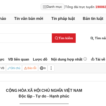
|
Danh mục
Tổng đài trực tuyến
19006
hảo
Tin văn bản mới
Tin pháp luật
Bản tin luật
Tìm kiếm
Tìm nâ
lực
VB liên quan
Lược đồ
Nội dung hợp nhất
Tải về
 VB
Ghi chú
Báo lỗi
In
CỘNG HÒA XÃ HỘI CHỦ NGHĨA VIỆT NAM
Độc lập - Tự do - Hạnh phúc
_______________________