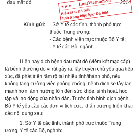
đau mắt đỏ
2014
Hiệu lực: Đã biết
Tình trạng hiệu lực: Đã biết
Kính gửi:
- Sở Y tế các tỉnh, thành phố trực
thuộc Trung ương;
- Các bệnh viện trực thuộc Bộ Y tế;
- Y tế các Bộ, ngành.
Hiện nay dịch bệnh đau mắt đỏ (viêm kết mạc cấp)
là bệnh thường do vi rút gây ra, lây truyền chủ yếu qua tiếp
xúc, đã phát triển rầm rộ tại nhiều tỉnh/thành phố, nếu
không tăng cường việc phòng chống, bệnh dịch sẽ lây lan
mạnh hơn, ảnh hưởng lớn đến sức khỏe, sinh hoạt, học
tập và lao động của nhân dân. Trước tình hình dịch bệnh,
Bộ Y tế yêu cầu các đơn vị tích cực, khẩn trương triển khai
các nội dung sau:
1. Sở Y tế các tỉnh, thành phố trực thuộc Trung
ương, Y tế các Bộ, ngành: