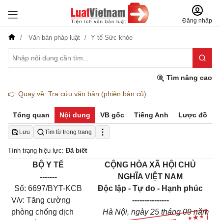
Đăng nhập
Văn bản pháp luật
Y tế-Sức khỏe
Tìm nâng cao
👉
Quay về: Tra cứu văn bản (phiên bản cũ)
Tổng quan
Nội dung
VB gốc
Tiếng Anh
Lược đồ
Lưu
Tìm từ trong trang
Tình trạng hiệu lực:
Đã biết
BỘ Y TẾ
CỘNG HÒA XÃ HỘI CHỦ
-------
NGHĨA VIỆT NAM
Số: 6697/BYT-KCB
Độc lập - Tự do - Hạnh phúc
V/v: Tăng cường
---------------
phòng chống dịch
Hà Nội, ngày 25 tháng 09 năm