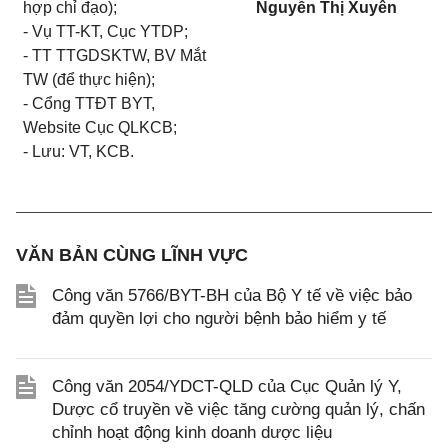
hợp chỉ đạo);
Nguyễn Thị Xuyên
- Vụ TT-KT, Cục YTDP;
- TT TTGDSKTW, BV Mắt
TW (để thực hiện);
- Cổng TTĐT BYT,
Website Cục QLKCB;
- Lưu: VT, KCB.
VĂN BẢN CÙNG LĨNH VỰC
Công văn 5766/BYT-BH của Bộ Y tế về việc bảo
đảm quyền lợi cho người bệnh bảo hiểm y tế
Công văn 2054/YDCT-QLD của Cục Quản lý Y,
Dược cổ truyền về việc tăng cường quản lý, chấn
chỉnh hoạt động kinh doanh dược liệu