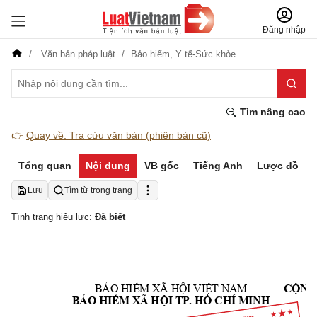
Đăng nhập
Văn bản pháp luật
Bảo hiểm,
Y tế-Sức khỏe
Tìm nâng cao
👉
Quay về: Tra cứu văn bản (phiên bản cũ)
Tổng quan
Nội dung
VB gốc
Tiếng Anh
Lược đồ
Lưu
Tìm từ trong trang
Tình trạng hiệu lực:
Đã biết
BẢO
HIỂM
 XÃ 
HỘI
VIỆT
 NAM
CỘNG
BẢO
HIỂM
 XÃ 
HỘI
 TP. 
HỒ
 CHÍ MINH