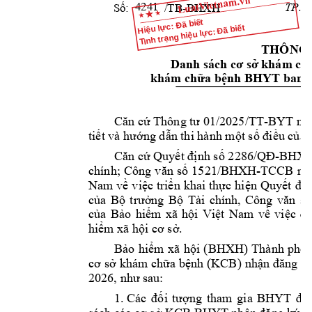
TP. 
H
Số:
            /TB-BHXH
4241
Hiệu lực: Đã biết
Tình trạng hiệu lực: Đã biết
THÔNG
Danh sách 
cơ
sở
 khám 
ch
khám 
chữa
bệnh
 BHYT ban 
Căn
cứ
 Thông 
tư
 01/2025/TT-BYT ngà
tiết
 và 
hướng
dẫn
 thi hành 
một
số
điều
của
Căn
cứ
Quyết
định
s
ố
2286/QĐ-BHX
chính; 
Công 
văn
số
1521/BHXH-TCCB 
ng
Nam 
về
việc
triển
khai 
thực
hiện
Quyết
địn
của
Bộ
trưởng
Bộ
Tài 
chính, 
Công 
văn
số
của
Bảo
hiểm
xã 
hội
Việt
Nam 
về
việc
đi
hiểm
 xã 
hội
cơ
sở.
Bảo
hiểm
xã 
hội
(BHXH) 
Thành 
phố
cơ
sở
khám 
chữa
bệnh
(KCB) 
nhận
đăng
ký
2026, 
như
 sau:
1. Các 
đối
tượng
tham 
gia 
BHYT 
đă