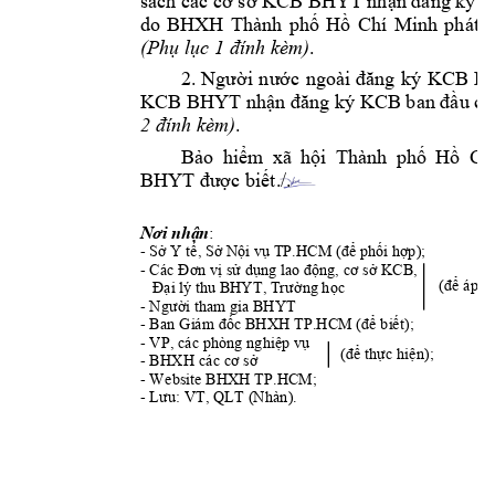
sách các 
cơ
sở
 KCB 
BHYT 
nhận
đăng
 ký 
K
do 
BHXH 
Thành 
phố
Hồ
Chí 
Minh 
phát 
h
(Phụ
lục
 1 
đính
 kèm)
.
2. 
Người
nước
ngoài 
đăng
ký 
KCB 
B
KCB BHYT 
nhận
đăng
ký KCB 
ban 
đầu
 ch
2 
đính
 kèm)
.
Bảo
hiểm
xã 
hội
Thành 
phố
Hồ
Chí
BHYT 
được
biết./.
:
Nơi
nhận
- 
Sở
 Y 
tế,
Sở
Nội
vụ
 TP.HCM 
(để
phối
hợp);
- Các 
Đơn
vị
sử
dụng
 lao 
động,
cơ
sở
 KCB,
(để
 áp 
d
Đại
 lý thu BHYT, 
Trường
học
- 
Người
 tham gia BHYT
- Ban Giám 
đốc
 BHXH TP.HCM 
(để
biết);
- VP, các phòng 
nghiệp
vụ
(để
thực
hiện);
- BHXH các 
cơ
sở
- Website BHXH TP.HCM; 
- 
Lưu:
 VT, QLT (Nhàn).