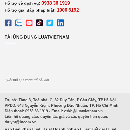
0938 36 1919
Hỗ trợ về dịch vụ:
1900 6192
Hỗ trợ giải đáp pháp luật:
TẢI ỨNG DỤNG LUATVIETNAM
Quét mã QR code để cài đặt
Trụ sở: Tầng 3, Toà nhà IC, 82 Duy Tân, P.Cầu Giấy, TP.Hà Nội
VPĐD: 648 Nguyễn Kiệm, Phường Đức Nhuận, TP. Hồ Chí Minh
Điện thoại: 0938 36 1919 - Email:
cskh@luatvietnam.vn
Liên hệ quảng cáo; quyền tác giả và các quyền liên quan:
thuybt@incom.vn
Văn Bản Pháp Luật
|
Luật Doanh nghiệp
|
Luật Đất đai
|
Luật