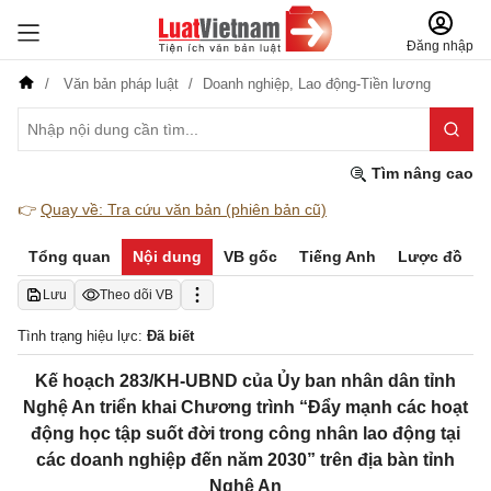
Đăng nhập
Văn bản pháp luật
Doanh nghiệp,
Lao động-Tiền lương
Tìm nâng cao
👉
Quay về: Tra cứu văn bản (phiên bản cũ)
Tổng quan
Nội dung
VB gốc
Tiếng Anh
Lược đồ
Lưu
Theo dõi VB
Tình trạng hiệu lực:
Đã biết
Kế hoạch 283/KH-UBND của Ủy ban nhân dân tỉnh
Nghệ An triển khai Chương trình “Đẩy mạnh các hoạt
động học tập suốt đời trong công nhân lao động tại
các doanh nghiệp đến năm 2030” trên địa bàn tỉnh
Nghệ An