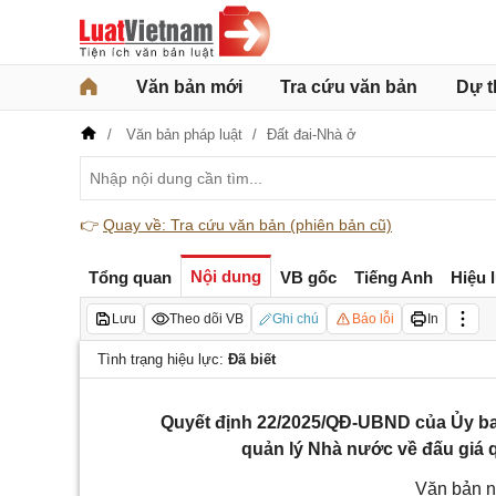
Văn bản mới
Tra cứu văn bản
Dự t
Văn bản pháp luật
Đất đai-Nhà ở
👉
Quay về: Tra cứu văn bản (phiên bản cũ)
Nội dung
Tổng quan
VB gốc
Tiếng Anh
Hiệu 
Lưu
Theo dõi VB
Ghi chú
Báo lỗi
In
Tình trạng hiệu lực:
Đã biết
Quyết định 22/2025/QĐ-UBND của Ủy ba
quản lý Nhà nước về đấu giá q
Văn bản n