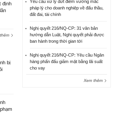
Yêu cầu xử lý dứt điểm vướng mắc
cầu
 định
pháp lý cho doanh nghiệp về đấu thầu,
hỗ trợ
dân
đất đai, tài chính
Nghị quyết 216/NQ-CP: 31 văn bản
hướng dẫn Luật, Nghị quyết phải được
 thêm
ban hành trong thời gian tới
Nghị quyết 216/NQ-CP: Yêu cầu Ngân
hàng phấn đấu giảm mặt bằng lãi suất
nh bị
cho vay
ôi
Xem thêm
ính
c phạm