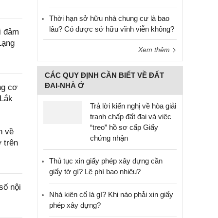
Thời hạn sở hữu nhà chung cư là bao
lâu? Có được sở hữu vĩnh viễn không?
i đảm
 Lạng
Xem thêm
CÁC QUY ĐỊNH CẦN BIẾT VỀ ĐẤT
ĐAI-NHÀ Ở
ng cơ
 Lắk
Trả lời kiến nghị về hòa giải
tranh chấp đất đai và việc
“treo” hồ sơ cấp Giấy
n về
chứng nhận
 trên
Thủ tục xin giấy phép xây dựng cần
giấy tờ gì? Lệ phí bao nhiêu?
số nội
Nhà kiên cố là gì? Khi nào phải xin giấy
phép xây dựng?