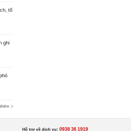
ch, tổ
h ghi
 phó
 thêm
0938 36 1919
Hỗ trợ về dịch vụ: