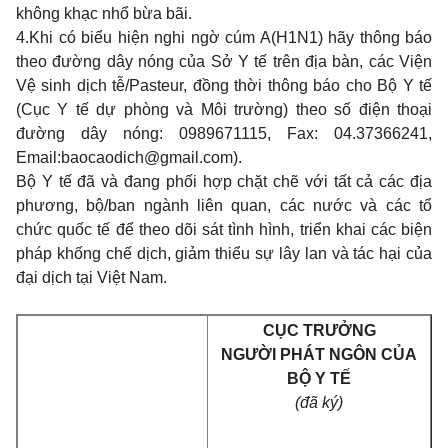
không khạc nhổ bừa bãi.
4.
Khi có biểu hiện nghi ngờ cúm A(H1N1) hãy thông báo
theo đường dây nóng của Sở Y tế trên địa bàn, các Viện
Vệ sinh dịch tễ/Pasteur, đồng thời thông báo cho Bộ Y tế
(Cục Y tế dự phòng và Môi trường) theo số điện thoại
đường dây nóng: 0989671115, Fax: 04.37366241,
Email:
baocaodich@gmail.com
).
Bộ Y tế đã và đang phối hợp chặt chẽ với tất cả các địa
phương, bộ/ban ngành liên quan, các nước và các tổ
chức quốc tế để theo dõi sát tình hình, triển khai các biện
pháp khống chế dịch, giảm thiểu sự lây lan và tác hại của
đại dịch tại Việt Nam.
CỤC TRƯỞNG
NGƯỜI PHÁT NGÔN CỦA
BỘ Y TẾ
(đã ký)