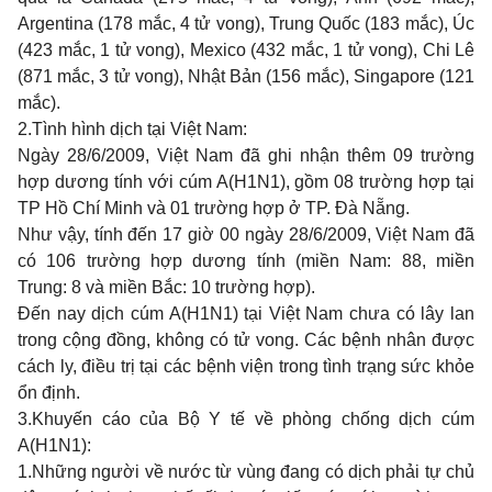
Argentina (178 mắc, 4 tử vong), Trung Quốc (183 mắc), Úc
(423 mắc, 1 tử vong), Mexico (432 mắc, 1 tử vong), Chi Lê
(871 mắc, 3 tử vong), Nhật Bản (156 mắc), Singapore (121
mắc).
2.
Tình hình dịch tại Việt Nam:
Ngày 28/6/2009, Việt Nam đã ghi nhận thêm 09 trường
hợp dương tính với cúm A(H1N1), gồm 08 trường hợp tại
TP Hồ Chí Minh và 01 trường hợp ở TP. Đà Nẵng.
Như vậy, tính đến 17 giờ 00 ngày 28/6/2009, Việt Nam đã
có 106 trường hợp dương tính (miền Nam: 88, miền
Trung: 8 và miền Bắc: 10 trường hợp).
Đến nay dịch cúm A(H1N1) tại Việt Nam chưa có lây lan
trong cộng đồng, không có tử vong. Các bệnh nhân được
cách ly, điều trị tại các bệnh viện trong tình trạng sức khỏe
ổn định.
3.
Khuyến cáo của Bộ Y tế về phòng chống dịch cúm
A(H1N1):
1.
Những người về nước từ vùng đang có dịch phải tự chủ