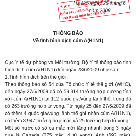
Hà Nội, ngày 28 tháng 6
Hiệu lực: Đã biết
năm 2009
Tình trạng hiệu lực: Đã biết
THÔNG BÁO
Về tình hình dịch cúm A(H1N1)
Cục Y tế dự phòng và Môi trường, Bộ Y tế thông báo tình
hình dịch cúm A(H1N1) đến ngày 28/6/2009 như sau:
1.
Tình hình dịch trên thế giới:
Theo thông báo số 54 của Tổ chức Y tế thế giới (WHO),
đến ngày 27/6/2009 đã có 59.814 trường hợp dương tính
với cúm A(H1N1) tại 112 quốc gia/vùng lãnh thổ, trong đó
có 263 trường hợp tử vong. Từ ngày 25 đến 27/6/2009 đã
có thêm 4 quốc gia/vùng lãnh thổ ghi nhận cúm A(H1N1),
có thêm 3.947 trường hợp mắc và 25 trường hợp tử vong.
Một số nước có số ca mắc mới tăng nhanh trong 3 ngày
qua là Canada (275 mắc, 4 tử vong), Anh (692 mắc),