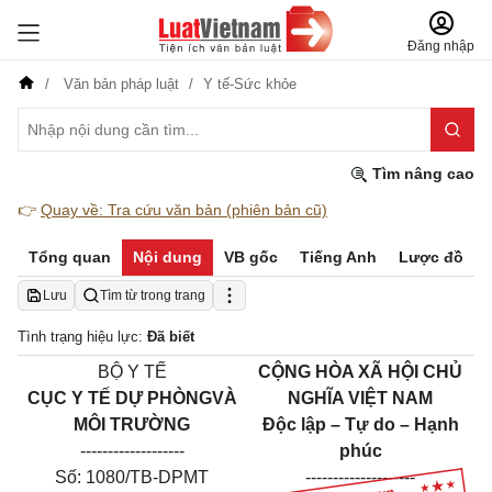
Đăng nhập
Văn bản pháp luật
Y tế-Sức khỏe
Tìm nâng cao
👉
Quay về: Tra cứu văn bản (phiên bản cũ)
Tổng quan
Nội dung
VB gốc
Tiếng Anh
Lược đồ
Lưu
Tìm từ trong trang
Tình trạng hiệu lực:
Đã biết
BỘ Y TẾ
CỘNG HÒA XÃ HỘI CHỦ
CỤC Y TẾ DỰ PHÒNGVÀ
NGHĨA VIỆT NAM
MÔI TRƯỜNG
Độc lập – Tự do – Hạnh
-------------------
phúc
Số: 1080/TB-DPMT
--------------------