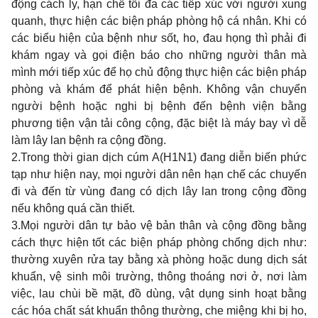
động cách ly, hạn chế tối đa các tiếp xúc với người xung
quanh, thực hiện các biện pháp phòng hộ cá nhân. Khi có
các biểu hiện của bệnh như sốt, ho, đau họng thì phải đi
khám ngay và gọi điện báo cho những người thân mà
mình mới tiếp xúc để họ chủ động thực hiện các biện pháp
phòng và khám để phát hiện bệnh. Không vận chuyển
người bệnh hoặc nghi bị bệnh đến bệnh viện bằng
phương tiện vận tải công cộng, đặc biệt là máy bay vì dễ
làm lây lan bệnh ra cộng đồng.
2.
Trong thời gian dịch cúm A(H1N1) đang diễn biến phức
tạp như hiện nay, mọi người dân nên hạn chế các chuyến
đi và đến từ vùng đang có dịch lây lan trong cộng đồng
nếu không quá cần thiết.
3.
Mọi người dân tự bảo vệ bản thân và cộng đồng bằng
cách thực hiện tốt các biện pháp phòng chống dịch như:
thường xuyên rửa tay bằng xà phòng hoặc dung dịch sát
khuẩn, vệ sinh môi trường, thông thoáng nơi ở, nơi làm
việc, lau chùi bề mặt, đồ dùng, vật dụng sinh hoạt bằng
các hóa chất sát khuẩn thông thường, che miệng khi bị ho,