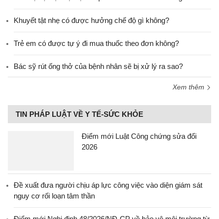
Khuyết tật nhẹ có được hưởng chế độ gì không?
Trẻ em có được tự ý đi mua thuốc theo đơn không?
Bác sỹ rút ống thở của bệnh nhân sẽ bị xử lý ra sao?
Xem thêm
TIN PHÁP LUẬT VỀ Y TẾ-SỨC KHỎE
Điểm mới Luật Công chứng sửa đổi
2026
Đề xuất đưa người chịu áp lực công việc vào diện giám sát
nguy cơ rối loạn tâm thần
Điểm mới Nghị định 48/2026/NĐ-CP về bảo vệ môi trường từ