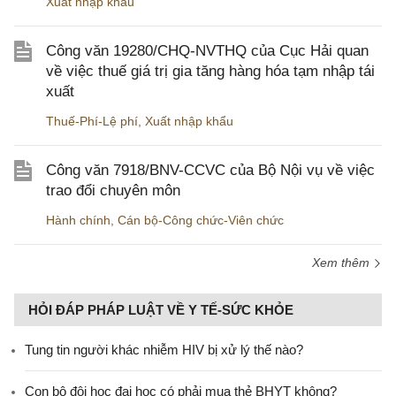
Xuất nhập khẩu
Công văn 19280/CHQ-NVTHQ của Cục Hải quan
về việc thuế giá trị gia tăng hàng hóa tạm nhập tái
xuất
Thuế-Phí-Lệ phí
,
Xuất nhập khẩu
Công văn 7918/BNV-CCVC của Bộ Nội vụ về việc
trao đổi chuyên môn
Hành chính
,
Cán bộ-Công chức-Viên chức
Xem thêm
HỎI ĐÁP PHÁP LUẬT VỀ Y TẾ-SỨC KHỎE
Tung tin người khác nhiễm HIV bị xử lý thế nào?
Con bộ đội học đại học có phải mua thẻ BHYT không?