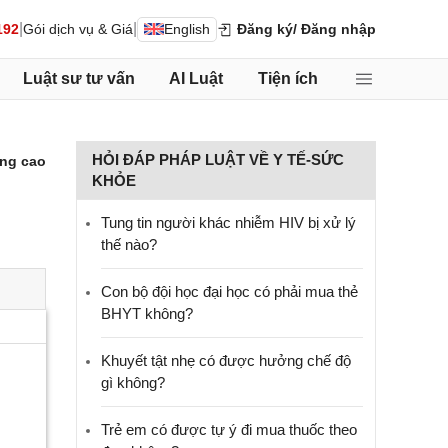
|
|
192
Gói dịch vụ & Giá
English
Đăng ký
/ Đăng nhập
Luật sư tư vấn
AI Luật
Tiện ích
HỎI ĐÁP PHÁP LUẬT VỀ Y TẾ-SỨC
ng cao
KHỎE
Tung tin người khác nhiễm HIV bị xử lý
thế nào?
Con bộ đội học đại học có phải mua thẻ
BHYT không?
Khuyết tật nhẹ có được hưởng chế độ
gì không?
Trẻ em có được tự ý đi mua thuốc theo