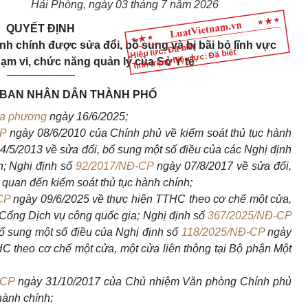
Hải Phòng, ngày 03 tháng 7 năm 2026
QUYẾT ĐỊNH
h chính được sửa đổi, bổ sung và bị bãi bỏ lĩnh vực
Hiệu lực: Đã biết
Tình trạng hiệu lực: Đã biết
m vi, chức năng quản lý của Sở Y tế
___________
 BAN NHÂN DÂN THÀNH PHỐ
ịa phương
ngày 16/6/2025;
CP
ngày 08/6/2010 của Chính phủ về kiểm soát thủ tục hành
4/5/2013 về sửa đổi, bổ sung một số điều của các Nghị định
h; Nghị định số
92/2017/NĐ-CP
ngày 07/8/2017 về sửa đổi,
 quan đến kiểm soát thủ tục hành chính;
CP
ngày 09/6/2025 về thực hiện TTHC theo cơ chế một cửa,
 Cổng Dịch vụ công quốc gia; Nghị định số
367/2025/NĐ-CP
ổ sung một số điều của Nghị định số
118/2025/NĐ-CP
ngày
C theo cơ chế một cửa, một cửa liên thông tại Bộ phận Một
PCP
ngày 31/10/2017 của Chủ nhiệm Văn phòng Chính phủ
hành chính;