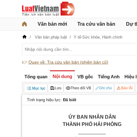
Văn bản mới
Tra cứu văn bản
Dự t
Văn bản pháp luật
Y tế-Sức khỏe,
Hành chính
👉
Quay về: Tra cứu văn bản (phiên bản cũ)
Nội dung
Tổng quan
VB gốc
Tiếng Anh
Hiệu 
Lưu
Theo dõi VB
Ghi chú
Báo lỗi
Mục lục
Tình trạng hiệu lực:
Đã biết
ỦY BAN NHÂN DÂN
THÀNH PHỐ HẢI PHÒNG
__________