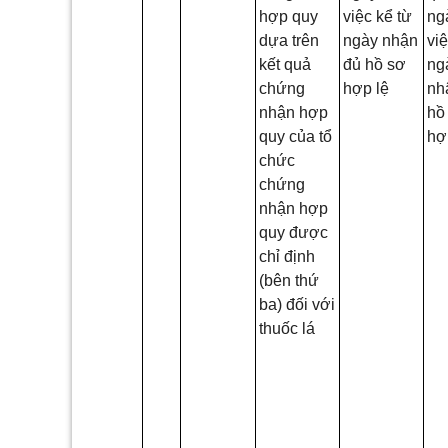
hợp quy
việc kể từ
ng
dựa trên
ngày nhận
vi
kết quả
đủ hồ sơ
ng
chứng
hợp lệ
nh
nhận hợp
h
quy của tổ
hợ
chức
chứng
nhận hợp
quy được
chỉ định
(bên thứ
ba) đối với
thuốc lá