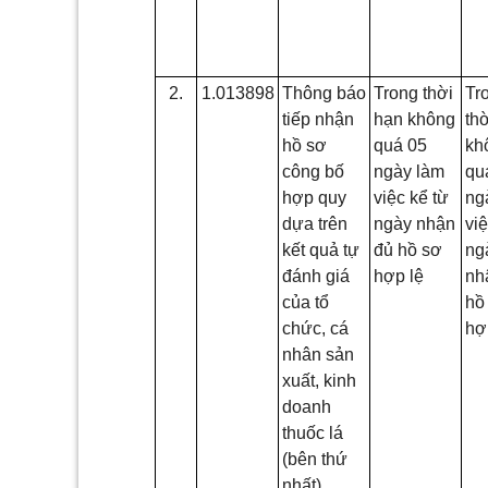
2.
1.013898
Thông báo
Trong thời
Tr
tiếp nhận
hạn không
th
hồ sơ
quá 05
kh
công bố
ngày làm
qu
hợp quy
việc kể từ
ng
dựa trên
ngày nhận
vi
kết quả tự
đủ hồ sơ
ng
đánh giá
hợp lệ
nh
của tổ
h
chức, cá
hợ
nhân sản
xuất, kinh
doanh
thuốc lá
(bên thứ
nhất)