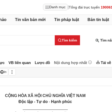
|
Danh mục
Tổng đài trực tuyến
19006
hảo
Tin văn bản mới
Tin pháp luật
Bản tin luật
Tìm kiếm
Tìm nâ
lực
VB liên quan
Lược đồ
Nội dung hợp nhất
Tải về
In
CỘNG HÒA XÃ HỘI CHỦ NGHĨA VIỆT NAM
Độc lập - Tự do
-
Hạnh phúc
____________________