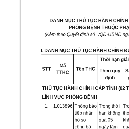
DANH MỤC THỦ TỤC HÀNH CHÍNH Đ
PHÒNG BỆNH THUỘC PHẠM
(Kèm theo Quyết định số
/QĐ-UBND n
I. DANH MỤC THỦ TỤC HÀNH CHÍNH ĐƯ
Thời hạn giải
Mã
STT
Tên THC
Theo quy
S
TTHC
định
THỦ TỤC HÀNH CHÍNH CẤP TỈNH (02 
LĨNH VỰC PHÒNG BỆNH
1.
1.013896
Thông báo
Trong thời
Tr
tiếp nhận
hạn không
th
hồ sơ
quá 05
kh
công bố
ngày làm
qu