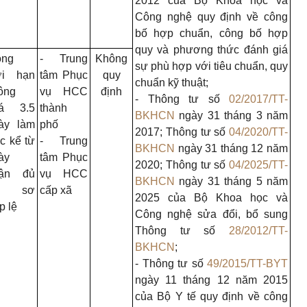
2012 của Bộ Khoa học và
Công nghệ quy định về công
bố hợp chuẩn, công bố hợp
quy và phương thức đánh giá
ong
- Trung
Không
sự phù hợp với tiêu chuẩn, quy
ời hạn
tâm Phục
quy
chuẩn kỹ thuật;
ông
vụ HCC
định
- Thông tư số
02/2017/TT-
á 3.5
thành
BKHCN
ngày 31 tháng 3 năm
ày làm
phố
2017; Thông tư số
04/2020/TT-
ệc kể từ
- Trung
BKHCN
ngày 31 tháng 12 năm
ày
tâm Phục
2020; Thông tư số
04/2025/TT-
ận đủ
vụ HCC
BKHCN
ngày 31 tháng 5 năm
ồ sơ
cấp xã
2025 của Bộ Khoa học và
p lệ
Công nghệ sửa đổi, bổ sung
Thông tư số
28/2012/TT-
BKHCN
;
- Thông tư số
49/2015/TT-BYT
ngày 11 tháng 12 năm 2015
của Bộ Y tế quy định về công