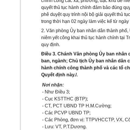
chính công các xã, phường, đặc khu để niêm
quyết thủ tục hành chính đảm bảo đúng quy
phê duyệt quy trình nội bộ giải quyết thủ t
trong thời hạn 02 ngày làm việc kể từ ngà
2. Văn phòng Ủy ban nhân dân thành phố, 
niêm yết công khai thủ tục hành chính tại
quy định.
Điều 3. Chánh Văn phòng Ủy ban nhân d
ban, ngành; Chủ tịch Ủy ban nhân dân 
hành chính công thành phố và các tổ chứ
Quyết định này./.
Nơi nhận:
- Như Điều 3;
- Cục KSTTHC (BTP);
- CT, PCT UBND TP H.M.Cường;
- Các PCVP UBND TP;
- Các Phòng, đơn vị: TTPVHCCTP, VX, C
- Lưu: VT, P.T.Dương.