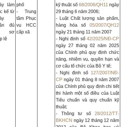
ày làm
phố
kỹ thuật số
68/2006/QH11
ngày
ệc kể từ
- Trung
29 tháng 6 năm 2006;
ày
tâm Phục
- Luật Chất lượng sản phẩm,
ận đủ
vụ HCC
hàng hóa số
05/2007/QH12
ồ sơ
cấp xã
ngày 21 tháng 11 năm 2007
p lệ
- Nghị định số
42/2025/NĐ-CP
ngày 27 tháng 02 năm 2025
của Chính phủ quy định chức
năng, nhiệm vụ, quyền hạn và
cơ cấu tổ chức của Bộ Y tế;
- Nghị định số
127/2007/NĐ-
CP
ngày 01 tháng 8 năm 2007
của Chính phủ quy định chi tiết
thi hành một số điều của Luật
Tiêu chuẩn và quy chuẩn kỹ
thuật;
- Thông tư số
28/2012/TT-
BKHCN
ngày 12 tháng 12 năm