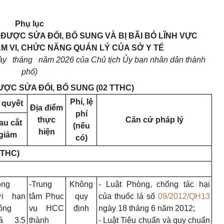
Phụ lục
ƯỢC SỬA ĐỔI, BỔ SUNG VÀ BỊ BÃI BỎ LĨNH VỰC
 VI, CHỨC NĂNG QUẢN LÝ CỦA SỞ Y TẾ
gày
tháng
năm 2026 của Chủ tịch Ủy ban nhân dân thành
phố)
ỢC SỬA ĐỔI, BỔ SUNG (02 TTHC)
Phí, lệ
 quyết
Địa điểm
phí
thực
Căn cứ pháp lý
au cắt
(nếu
hiện
giảm
có)
TTHC)
ong
-Trung
Không
- Luật Phòng, chống tác hại
ời hạn
tâm Phục
quy
của thuốc lá số
09/2012/QH13
ông
vụ HCC
định
ngày 18 tháng 6 năm 2012;
á 3.5
thành
- Luật Tiêu chuẩn và quy chuẩn