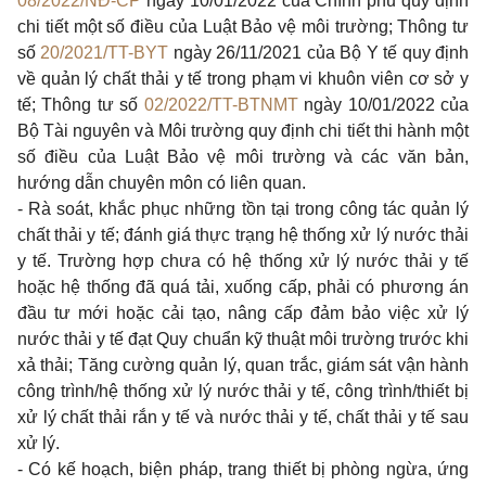
08/2022/NĐ-CP
ngày 10/01/2022 của Chính phủ quy định
chi tiết một số điều của Luật Bảo vệ môi trường; Thông tư
số
20/2021/TT-BYT
ngày 26/11/2021 của Bộ Y tế quy định
về quản lý chất thải y tế trong phạm vi khuôn viên cơ sở y
tế; Thông tư số
02/2022/TT-BTNMT
ngày 10/01/2022 của
Bộ Tài nguyên và Môi trường quy định chi tiết thi hành một
số điều của Luật Bảo vệ môi trường và các văn bản,
hướng dẫn chuyên môn có liên quan.
-
Rà soát, khắc phục những tồn tại trong công tác quản lý
chất thải y tế; đánh giá thực trạng hệ thống xử lý nước thải
y tế. Trường hợp chưa có hệ thống xử lý nước thải y tế
hoặc hệ thống đã quá tải, xuống cấp, phải có phương án
đầu tư mới hoặc cải tạo, nâng cấp đảm bảo việc xử lý
nước thải y tế đạt Quy chuẩn kỹ thuật môi trường trước khi
xả thải; Tăng cường quản lý, quan trắc, giám sát vận hành
công trình/hệ thống xử lý nước thải y tế, công trình/thiết bị
xử lý chất thải rắn y tế và nước thải y tế, chất thải y tế sau
xử lý.
-
Có kế hoạch, biện pháp, trang thiết bị phòng ngừa, ứng