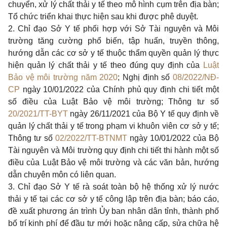
chuyển, xử lý chất thải y tế theo mô hình cụm trên địa bàn;
Tổ chức triển khai thực hiện sau khi được phê duyệt.
2.
Chỉ đạo Sở Y tế phối hợp với Sở Tài nguyên và Môi
trường tăng cường phổ biến, tập huấn, truyền thông,
hướng dẫn các cơ sở y tế thuộc thẩm quyền quản lý thực
hiện quản lý chất thải y tế theo đúng quy định của
Luật
Bảo vệ môi trường năm 2020
; Nghị định số
08/2022/NĐ-
CP
ngày 10/01/2022 của Chính phủ quy định chi tiết một
số điều của Luật Bảo vệ môi trường; Thông tư số
20/2021/TT-BYT
ngày 26/11/2021 của Bộ Y tế quy định về
quản lý chất thải y tế trong phạm vi khuôn viên cơ sở y tế;
Thông tư số
02/2022/TT-BTNMT
ngày 10/01/2022 của Bộ
Tài nguyên và Môi trường quy định chi tiết thi hành một số
điều của Luật Bảo vệ môi
trường
và các văn bản,
hướng
dẫn chuyên môn có liên quan.
3.
Chỉ đạo Sở Y tế rà soát toàn bộ hệ thống xử lý nước
thải y tế tại các cơ sở y tế công lập trên địa bàn; báo cáo,
đề xuất phương án trình
Ủy
ban nhân dân tỉnh, thành phố
bố trí kinh phí để đầu tư mới hoặc nâng cấp, sửa chữa hệ