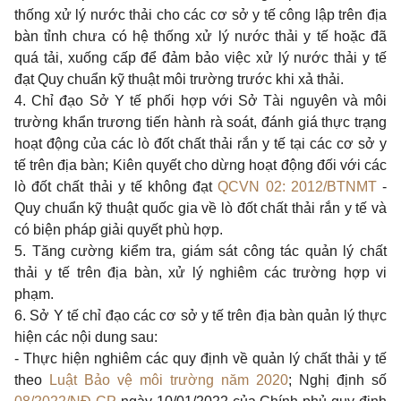
thống xử lý nước thải cho các cơ sở y tế công lập trên địa
bàn tỉnh chưa có hệ thống xử lý nước thải y tế hoặc đã
quá tải, xuống cấp để đảm bảo việc xử lý nước thải y tế
đạt Quy chuẩn kỹ thuật môi trường trước khi xả thải.
4.
Chỉ đạo Sở Y tế phối hợp với Sở Tài nguyên và môi
trường kh
ẩ
n trương tiến hành rà soát, đánh giá thực trạng
hoạt động của các lò đốt chất thải rắn y tế tại các cơ sở y
tế trên địa bàn; Kiên quyết cho dừng hoạt động đối với các
lò đốt chất thải y tế không đạt
QCVN 02: 2012/BTNMT
-
Quy chuẩn kỹ thuật quốc gia về lò đốt chất thải rắn y tế và
có biện pháp giải quyết phù
hợp
.
5.
Tăng cường kiểm tra, giám sát công tác quản lý chất
thải y tế trên địa bàn, xử lý nghiêm các trường hợp vi
phạm.
6.
Sở Y tế chỉ đạo các cơ sở y tế trên địa bàn quản lý thực
hiện các nội dung sau:
-
Thực hiện nghiêm các quy định về quản lý chất thải y tế
theo
Luật Bảo vệ môi trường năm 2020
; Nghị định số