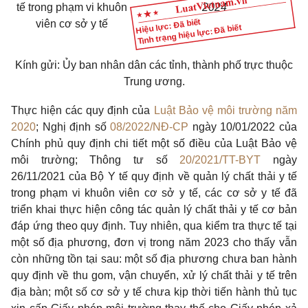
tế trong phạm vi khuôn
2024
Hiệu lực: Đã biết
viên cơ sở y tế
Tình trạng hiệu lực: Đã biết
Kính gửi:
Ủy
ban nhân dân các tỉnh, thành phố trực thuộc
Trung
ương
.
Thực hiện các quy định của
Luật Bảo vệ môi trường năm
2020
; Nghị định số
08/2022/NĐ-CP
ngày 10/01/2022 của
Chính phủ quy định chi tiết một số điều của Luật Bảo vệ
môi trường; Thông tư số
20/2021/TT-BYT
ngày
26/11/2021 của Bộ Y tế quy định về quản lý chất thải y tế
trong phạm vi khuôn viên cơ sở y tế, các cơ sở y tế đã
triển khai thực hiện công tác quản lý chất thải y tế cơ bản
đáp ứng theo quy định. Tuy nhiên, qua kiểm tra thực tế tại
một số địa phương, đơn vị trong năm 2023 cho thấy vẫn
còn những tồn tại sau: một số địa phương chưa ban hành
quy định về thu gom, vận chuyển, xử lý chất thải y tế trên
địa bàn; một số cơ
sở
y tế chưa kịp thời tiến hành thủ tục