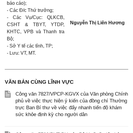
b
á
o cáo);
-
Các Đ/c Thứ trưởng;
-
Các Vụ/Cục: QLKCB,
Nguyễn Thị Liên Hương
CSHT & TBYT,
YTDP,
KHTC, VPB và Thanh tra
Bộ;
-
Sở Y tế các
tỉnh
, TP;
-
Lưu: VT, MT.
VĂN BẢN CÙNG LĨNH VỰC
Công văn 7827/VPCP-KGVX của Văn phòng Chính
phủ về việc thực hiện ý kiến của đồng chí Thường
trực Ban Bí thư về việc đẩy nhanh tiến độ khám
sức khỏe định kỳ cho người dân