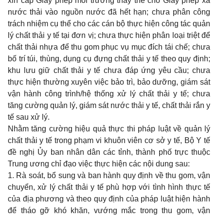
xin cấp Giấy phép môi trường thay thế cho Giấy phép xả
nước thải vào nguồn nước đã hết hạn; chưa phân công
trách nhiệm cụ thể cho các cán bộ thực hiện công tác quản
lý chất thải y tế tại đơn vị; chưa thực hiện phân loại triệt để
chất thải nhựa để thu gom phục vụ mục đích tái chế; chưa
bố trí túi, thùng, dụng cụ đựng chất thải y tế theo quy định;
khu lưu giữ chất thải y tế chưa đáp ứng yêu cầu; chưa
thực hiện thường xuyên việc bảo trì, bảo dưỡng, giám sát
vận hành công trình/hệ thống xử lý chất thải y tế; chưa
tăng cường quản lý, giám sát nước thải y tế, chất thải rắn y
tế sau xử lý.
Nhằm tăng cường hiệu quả thực thi pháp luật về quản lý
chất thải y tế trong phạm vi khuôn viên cơ sở y tế, Bộ Y tế
đề nghị
Ủy
ban nhân dân các tỉnh, thành phố trực thuộc
Trung ương chỉ đạo việc thực hiện các nội dung sau:
1.
Rà soát, bổ sung và ban hành quy định về thu gom, vận
chuyển, xử lý chất thải y tế phù hợp với tình hình thực tế
của địa phương và theo quy định của pháp luật hiện hành
để tháo gỡ khó khăn, vướng mắc trong thu gom, vận