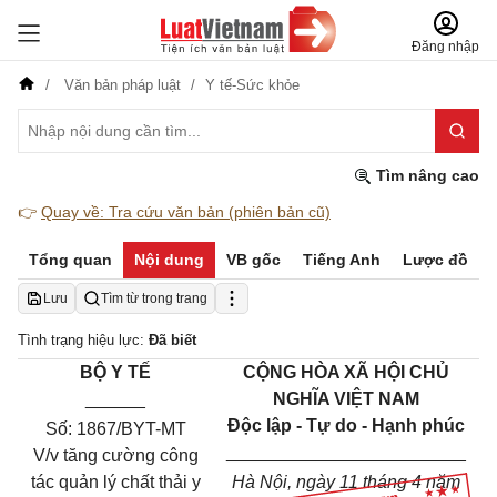
Đăng nhập
Văn bản pháp luật
Y tế-Sức khỏe
Tìm nâng cao
👉
Quay về: Tra cứu văn bản (phiên bản cũ)
Tổng quan
Nội dung
VB gốc
Tiếng Anh
Lược đồ
Lưu
Tìm từ trong trang
Tình trạng hiệu lực:
Đã biết
BỘ Y TẾ
CỘNG HÒA XÃ HỘI CHỦ
______
NGHĨA VIỆT NAM
Độc lập - Tự do - Hạnh phúc
Số:
1867/BYT-MT
________________________
V/v tăng cường công
tác quản lý chất thải y
Hà Nội, ngày
11
tháng
4
năm