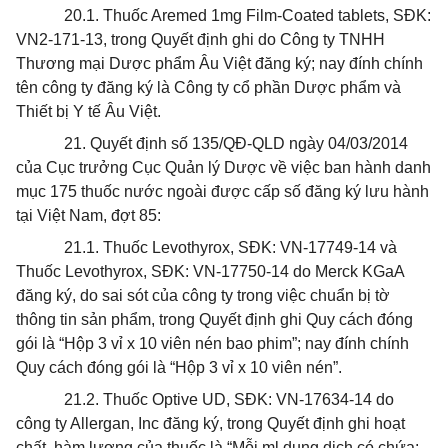
20.1. Thuốc Aremed 1mg Film-Coated tablets, SĐK:
VN2-171-13, trong Quyết định ghi do Công ty TNHH
Thương mại Dược phẩm Âu Việt đăng ký; nay đính chính
tên công ty đăng ký là Công ty cổ phần Dược phẩm và
Thiết bị Y tế Âu Việt.
21. Quyết định số 135/QĐ-QLD ngày 04/03/2014
của Cục tr
ưở
ng Cục Quản lý Dược về việc ban hành danh
mục 175 thuốc nước ngoài được cấp số đăng ký lưu hành
tại Việt Nam, đợt 85:
21.1. Thuốc Levothyrox, SĐK: VN-17749-14 và
Thuốc Levothyrox, SĐK: VN-17750-14 do Merck KGaA
đăng ký, do sai sót của công ty trong việc chuẩn bị tờ
thông tin sản phẩm, trong Quyết định ghi Quy cách đóng
gói là “Hộp 3 vỉ x 10 viên nén bao phim”; nay đính chính
Quy cách đóng gói là “Hộp 3 vỉ x 10 viên nén”.
21.2. Thuốc Optive UD, SĐK: VN-17634-14 do
công
ty Allergan, Inc đăng ký, trong Quyết định ghi hoạt
chất, hàm lượng của thuốc là “Mỗi ml dung dịch có chứa: