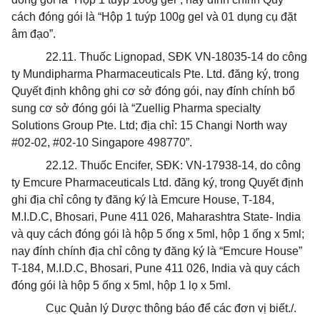
cách đóng gói là “Hộp 1 tuýp 100g gel và 01 dụng cụ đặt
âm đạo”.
22.11. Thuốc Lignopad, SĐK VN-18035-14 do
công
ty Mundipharma Pharmaceuticals Pte. Ltd.
đăng ký
, trong
Quyết định không ghi cơ
sở
đóng gói, nay đính chính bổ
sung cơ sở đóng gói là “Zuellig Pharma specialty
Solutions Group Pte. Ltd; địa chỉ: 15 Changi North way
#02-02, #02-10 Singapore 498770”.
22.12. Thuốc Encifer, SĐK: VN-17938-14, do công
ty Emcure Pharmaceuticals Ltd. đăng ký, trong Quyết định
ghi địa chỉ công ty đăng ký là Emcure House, T-184,
M.I.D.C, Bhosari, Pune 411 026, Maharashtra State- India
và quy cách đóng gói là hộp 5 ống x 5ml, hộp 1 ống x 5ml;
nay đính chính địa chỉ công ty đăng ký là “Emcure House”
T-184, M.I.D.C, Bhosari, Pune 411 026, India và quy cách
đóng gói là hộp 5 ống x 5ml, hộp 1 lọ x 5ml.
Cục Quản lý Dược thông báo để các đơn vị biết./.