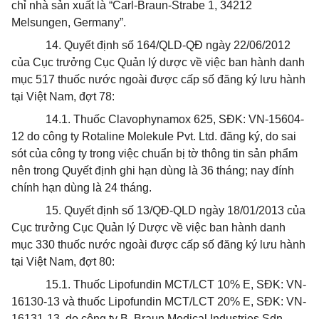
chỉ nhà sản xuất là “Carl-Braun-Strabe 1, 34212
Melsungen, Germany”.
14. Quyết định số 164/QLD-QĐ ngày 22/06/2012
của Cục trưởng Cục
Quản lý
dược về việc ban hành danh
mục 517 thuốc nước ngoài được cấp số đăng ký lưu hành
tại Việt Nam, đợt 78:
14.1. Thuốc Clavophynamox 625, SĐK: VN-15604-
12 do công ty Rotaline Molekule Pvt. Ltd. đăng ký, do sai
sót của công ty trong việc chuẩn bị tờ thông tin sản phẩm
nên trong Quyết định ghi hạn dùng là 36 tháng; nay đính
chính hạn dùng là 24 tháng.
15. Quyết định số 13/QĐ-QLD ngày 18/01/2013 của
Cục trưởng Cục Quản lý Dược về việc ban hành danh
mục 330 thuốc nước ngoài được cấp số đăng ký lưu hành
tại Việt Nam, đợt 80:
15.1. Thuốc Lipofundin MCT/LCT 10% E, SĐK: VN-
16130-13 và thuốc Lipofundin MCT/LCT 20% E, SĐK: VN-
16131-13, do công ty B. Braun Medical Industries Sdn.