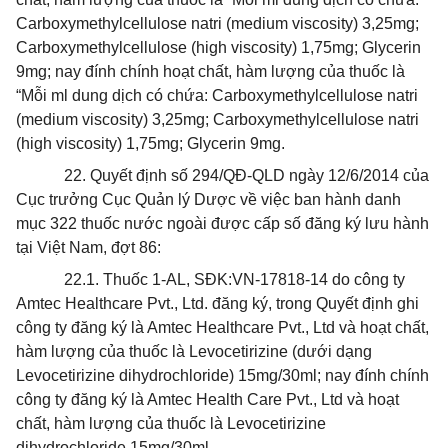
Carboxymethylcellulose natri (medium viscosity) 3,25mg;
Carboxymethylcellulose (high viscosity) 1,75mg; Glycerin
9mg; nay đính chính hoạt chất, hàm lượng của thuốc
là
“Mỗi ml dung dịch có chứa: Carboxymethylcellulose natri
(medium viscosity) 3,25mg; Carboxymethylcellulose natri
(high viscosity) 1,75mg; Glycerin 9mg.
22. Quyết định số 294/QĐ-QLD ngày 12/6/2014 của
Cục trưởng Cục Quản lý Dược về việc ban hành danh
mục 322 thuốc n
ướ
c ngoài được cấp số đăng ký lưu hành
tại Việt Nam, đợt 86:
22.1. Thuốc 1-AL, SĐK:VN-17818-14 do công ty
Amtec Healthcare Pvt., Ltd. đăng ký, trong Quyết định ghi
công ty đăng ký là Amtec Healthcare Pvt., Ltd và hoạt chất,
hàm lượng của thuốc là Levocetirizine (dưới dạng
Levocetirizine dihydrochloride) 15mg/30ml; nay đính chính
công ty đăng ký là Amtec Health Care Pvt., Ltd và hoạt
chất, hàm lượng của thuốc là Levocetirizine
dihydrochloride 15mg/30ml.