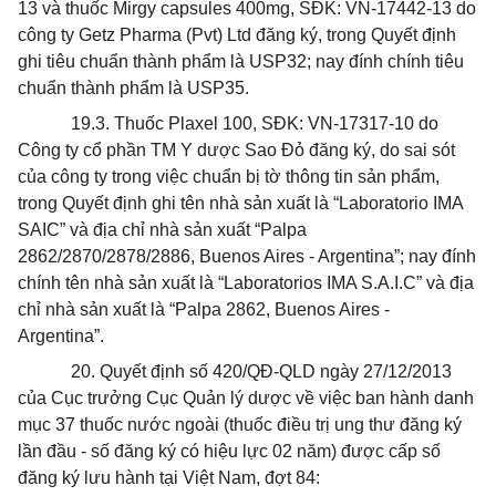
13 và thuốc Mirgy capsules 400mg, SĐK: VN-17442-13 do
công ty Getz Pharma (Pvt) Ltd đăng ký,
trong
Quyết định
ghi tiêu chuẩn thành phẩm là USP32; nay đính chính tiêu
chuẩn thành phẩm là USP35.
19.3. Thuốc Plaxel 100, SĐK: VN-17317-10 do
Công ty cổ phần TM Y dược Sao Đỏ đăng ký, do sai sót
của công ty trong việc chuẩn bị tờ thông tin sản phẩm,
trong Quyết định ghi tên nhà sản
xuất
là “Laboratorio IMA
SAIC” và địa chỉ nhà sản xuất “Palpa
2862/2870/2878/2886, Buenos Aires - Argentina”; nay đính
chính tên nhà sản xuất là “Laboratorios IMA S.A.I.C” và địa
chỉ nhà sản xuất là “Palpa 2862, Buenos Aires -
Argentina”.
20. Quyết định số 420/QĐ-QLD ngày 27/12/2013
của Cục tr
ưở
ng Cục Quản lý dược về việc ban hành danh
mục 37 thuốc nước ngoài (thuốc điều trị ung thư đăng ký
lần đầu - số đăng ký có hiệu lực 02 năm) được cấp số
đăng ký lưu hành tại Việt Nam, đợt 84: