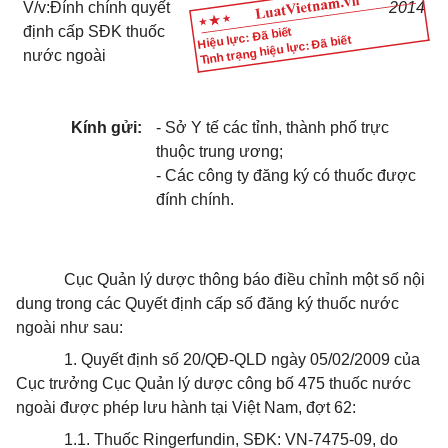
V/v:Đính chính quyết
2014
định cấp SĐK thuốc
Hiệu lực: Đã biết
Tình trạng hiệu lực: Đã biết
nước ngoài
Kính gửi:
- Sở Y tế các tỉnh, thành phố trực
thuộc trung ương;
- Các công ty đăng ký có thuốc được
đính chính.
Cục Quản lý dược thông báo điều chỉnh một số nội
dung trong các Quyết định cấp số đăng ký thuốc nước
ngoài như sau:
1. Quyết định số 20/QĐ-QLD ngày 05/02/2009 của
Cục trưởng Cục Quản lý dược công bố 475 thuốc n
ướ
c
ngoài được phép lưu hành tại Việt Nam, đợt 62:
1.1. Thuốc Ringerfundin, SĐK: VN-7475-09, do