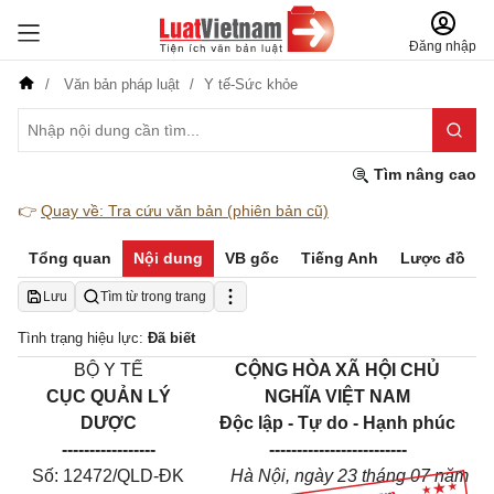
Đăng nhập
Văn bản pháp luật
Y tế-Sức khỏe
Tìm nâng cao
👉
Quay về: Tra cứu văn bản (phiên bản cũ)
Tổng quan
Nội dung
VB gốc
Tiếng Anh
Lược đồ
Lưu
Tìm từ trong trang
Tình trạng hiệu lực:
Đã biết
BỘ Y TẾ
CỘNG HÒA XÃ HỘI CHỦ
CỤC QUẢN LÝ
NGHĨA VIỆT NAM
DƯỢC
Độc lập - Tự do - Hạnh phúc
-------
----------
---------------
----------
Số: 12472/QLD-ĐK
Hà Nội, ngày 23 tháng 07 năm