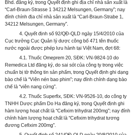
Bhd. đăng ký, trong Quyết định ghi địa chỉ nhà sản xuất là
“Carl-Braun-Strasse 1 34212 Melsungen, Germany”; nay
đính chính địa chỉ nhà sản xuất là “Carl-Braun-Strabe 1,
34212 Melsungen, Germany”.
4. Quyết định số 92/QĐ-QLD ngày 15/4/2010 của
Cục trưởng Cục Quản lý dược công bố 471 tên thuốc
nước ngoài được phép lưu hành tại Việt Nam, đợt 68:
4.1. Thuốc Omeprem 20, SĐK: VN-9824-10 do
Remedica Ltd đăng ký, do sai sót của công ty trong việc
chuẩn bị tờ thông tin sản phẩm, trong Quyết định ghi dạng
bào chế là “Viên nén bao phim”; nay đính chính dạng bào
chế là “viên nang cứng”.
4.2. Thuốc Superfix, SĐK: VN-9526-10, do công ty
TNHH Dược phẩm Do Ha đăng ký, trong Quyết định ghi
hàm lượng hoạt chất là “Cefixim trihydrat 200mg”; nay đính
chính hàm lượng hoạt chất là “Cefixim trihydrat tương
đương Cefixim 200mg”.
5. Quyết định số 241/QĐ-QLD ngày 20/8/2010
của