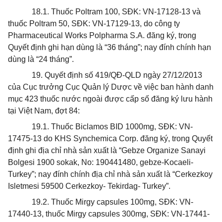
18.1. Thuốc Poltram 100, SĐK: VN-17128-13 và
thuốc Poltram 50, SĐK: VN-17129-13, do công ty
Pharmaceutical Works Polpharma S.A. đăng ký, trong
Quyết định ghi hạn dùng là “36 tháng”; nay đính chính hạn
dùng là “24 tháng”.
19. Quyết định
số 419/QĐ-QLD ngày 27/12/2013
của Cục trưởng Cục Quản lý Dược về việc ban hành danh
mục 423 thuốc nước ngoài được cấp số đăng ký lưu hành
tại Việt Nam, đợt 84:
19.1. Thuốc Biclamos BID 1000mg, SĐK: VN-
17475-13 do KHS Synchemica Corp.
đăng ký
, trong Quyết
định ghi địa chỉ nhà sản xuất là “Gebze Organize Sanayi
Bolgesi 1900 sokak, No: 190441480, gebze-Kocaeli-
Turkey”; nay đính chính địa chỉ nhà sản xuất là “Cerkezkoy
Isletmesi 59500 Cerkezkoy- Tekirdag- Turkey”.
19.2. Thuốc Mirgy capsules 100mg, SĐK: VN-
17440-13, thuốc Mirgy capsules 300mg, SĐK: VN-17441-