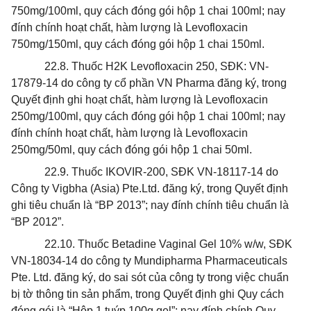
750mg/100ml, quy cách đóng gói hộp 1 chai 100ml; nay
đính chính hoạt chất, hàm lượng là Levofloxacin
750mg/150ml, quy cách đóng gói hộp 1 chai 150ml.
22.8. Thuốc H2K Levofloxacin 250, SĐK: VN-
17879-14 do công ty cổ phần VN Pharma đăng ký, trong
Quyết định ghi hoạt chất, hàm lượng là Levofloxacin
250mg/100ml, quy cách đóng gói hộp 1 chai 100ml; nay
đính chính hoạt chất, hàm lượng là Levofloxacin
250mg/50ml, quy cách đóng gói hộp 1 chai 50ml.
22.9. Thuốc IKOVIR-200, SĐK VN-18117-14 do
Công ty Vigbha (Asia) Pte.Ltd. đăng ký, trong
Quyết định
ghi tiêu chuẩn là “BP 2013”; nay đính chính tiêu chuẩn là
“BP 2012”.
22.10. Thuốc Betadine Vaginal Gel 10% w/w, SĐK
VN-18034-14 do công ty Mundipharma Pharmaceuticals
Pte. Ltd.
đăng ký
, do sai sót của công ty trong việc chuẩn
bị tờ thông tin sản phẩm, trong Quyết định ghi Quy cách
đóng gói là “Hộp 1 tuýp 100g gel”; nay đính chính Quy