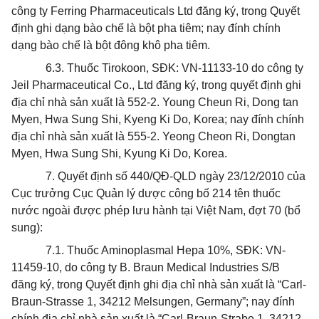
công ty Ferring Pharmaceuticals Ltd đăng ký, trong Quyết
định ghi dạng bào chế là bột pha tiêm; nay đính chính
dạng bào chế là bột đông khô pha tiêm.
6.3. Thuốc Tirokoon, SĐK: VN-11133-10 do công ty
Jeil Pharmaceutical Co., Ltd đăng ký, trong quyết định ghi
địa chỉ nhà sản xuất là 552-2. Young Cheun Ri, Dong tan
Myen, Hwa Sung Shi, Kyeng Ki Do, Korea; nay đính chính
địa chỉ nhà sản xuất là 555-2. Yeong Cheon Ri, Dongtan
Myen, Hwa Sung Shi, Kyung Ki Do, Korea.
7. Quyết định số 440/QĐ-QLD ngày 23/12/2010 của
Cục trưởng Cục Quản lý dược công bố 214 tên thuốc
n
ướ
c ngoài được phép lưu hành tại Việt Nam, đợt 70 (bổ
sung):
7.1. Thuốc Aminoplasmal Hepa 10%, SĐK: VN-
11459-10, do công ty B. Braun Medical Industries S/B
đăng ký, trong Quyết định ghi địa chỉ nhà sản xuất là “Carl-
Braun-Strasse 1, 34212 Melsungen, Germany”; nay đính
chính địa chỉ nhà sản xuất là “Carl-Braun-Strabe 1, 34212