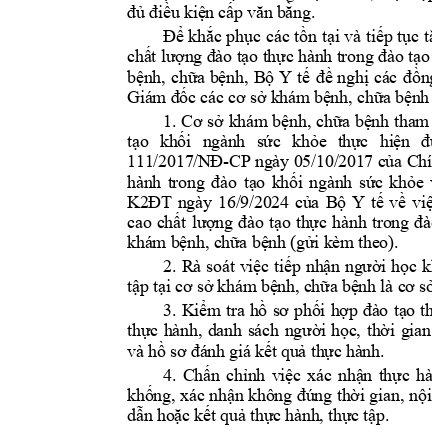
đủ điều kiệ
n cấp văn 
bằng.
Để 
khắc 
phục 
các 
tồn 
tại 
và 
tiếp 
tục 
tăn
chất lượng đào tạo thực hành trong đào tạo k
bệnh, 
chữa 
bệnh, 
Bộ 
Y 
tế 
đề 
nghị 
các 
đ
ồng 
Giám đốc cá
c cơ sở khám
 bệnh, chữa 
bệnh
tậ
1. 
C
ơ 
sở 
khám 
bệnh, 
chữa 
bệnh 
tham 
gi
tạo 
khối 
ngà
nh 
sức 
khỏe 
t
hực 
hiện 
đú
n
111
-
CP
/2017/N
Đ
ngày 05/10/2
017 của Chính
hành 
trong 
đào 
tạ
o 
khối 
ngành 
sức 
khỏe 
và
ngày 
16/
9/2
K2ĐT
024 
của 
Bộ 
Y 
tế 
về 
việ
c 
cao 
chất 
lượng 
đào 
tạo 
thực 
h
ành 
trong 
đào 
. 
khám bệnh, c
hữa bệnh
(gửi
 kèm t
heo)
2. 
R
à 
so
át 
việc 
tiếp 
nhận 
người 
học 
khố
tập tại cơ sở 
khám bện
h, chữa bệ
nh là cơ sở t
3. 
Kiểm 
tra 
hồ 
sơ 
phối 
hợp 
đào 
tạ
o 
thự
thực 
hành, 
danh 
sách 
người 
học, 
thời 
gian 
t
và hồ sơ đá
nh giá kết 
quả thực 
hành.
4. 
Chấn 
chỉnh 
việc 
xác 
nhận 
thực 
hành
khống, xác 
nhận không 
đúng 
thời gian, 
nội d
dẫn hoặc 
kết quả thực 
hành, t
hực tập.