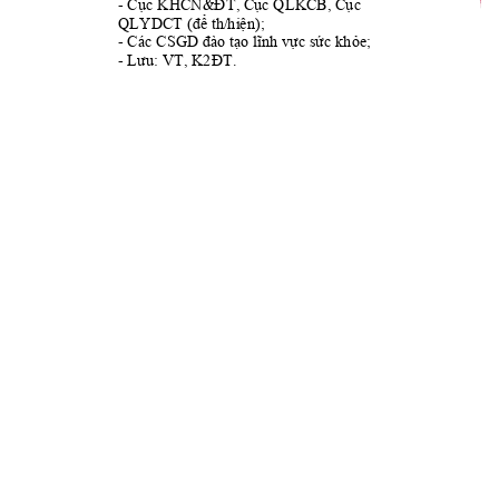
- 
Cục
KHCN&
ĐT,
Cục QLKCB, Cục 
QLYDCT 
);
(để th
/hiện
- Các CSGD
đào tạo lĩnh vực sức khỏe;
- 
. 
Lưu: VT, K2ĐT