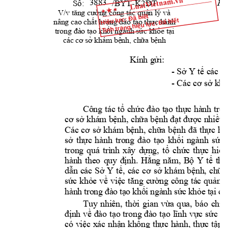
BYT
-
Số:             /
K2ĐT
Hà
3883
V/
v tăng cường công tác quản lý và 
Hiệu lực: Đã biết
Tình trạng hiệu lực: Đã biết
nâng cao chất lượng đào tạo thực hành 
trong đào tạo khối ngành sức khỏe tại 
các cơ sở khám bệnh, chữa bệnh
Kính gửi:
- 
Sở Y tế các 
tỉ
- 
Các cơ sở k
há
C
ông 
tác tổ 
chức 
đào 
tạo 
thực 
hành 
tro
cơ sở 
khám bệnh, chữa 
bệnh đạt đ
ược nhiều 
Các 
cơ 
sở 
khám 
bệnh,
chữa 
bệnh
đã
thực 
hiệ
sở 
thực 
h
ành 
t
rong 
đào 
t
ạo 
khối 
ngành 
sức 
trong 
quá 
t
rình 
xây 
dựng, 
tổ 
chức 
thực 
hiện
hành 
. 
theo 
quy 
định
Hằng 
năm,
Bộ 
Y 
tế 
t
hư
dẫn 
cá
c 
Sở 
Y 
tế,
các 
cơ 
sở 
khám
bệnh,
chữa
sứ
c 
khỏe 
về 
việ
c 
tăng
cườ
ng 
công
tác 
quản
l
hàn
h 
tro
ng 
đà
o 
tạ
o k
hố
i 
ngà
nh 
sức
 k
hỏe
 t
ạ
i 
cá
Tuy 
nhiên, 
thời 
g
ian 
vừa 
q
ua, 
báo 
chí
định 
về 
đào 
tạo 
trong đào 
tạo 
lĩnh 
vực 
s
ức 
kh
kh
có 
việc 
xác 
nhận
ống 
thực 
hành, 
thực 
tập t