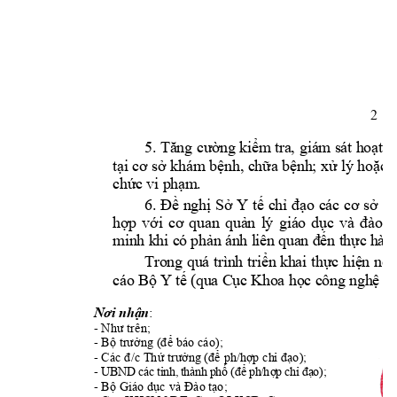
2 
5. 
Tăng 
cườ
ng kiểm tra, g
iám sát hoạt đ
tại cơ 
sở 
khám 
bệnh, chữa 
bệnh; xử 
lý hoặc 
k
chức vi p
hạm.
6. 
Đề 
nghị 
Sở
Y 
tế 
chỉ 
đ
ạo 
các 
cơ 
sở 
k
hợp 
với 
cơ 
quan 
quản 
lý 
giá
o 
dục 
v
à 
đào 
t
minh khi c
ó phản án
h liên q
uan đến thực 
hành
Trong 
quá 
trình 
triển khai 
thực 
hiện
nếu
cáo Bộ Y tế 
(qua Cục 
Khoa học cô
ng nghệ 
và
: 
Nơi nhận
- 
Như trên;
- 
cáo); 
Bộ trưởng (để bá
o 
- Các 
đ/c
Thứ trư
ởng (để ph/hợp ch
ỉ đạo);
-
U
B
N
D
các
t
ỉ
n
h,
th
àn
h 
p
hố
(
để
ph
/
hợ
p 
c
h
ỉ 
đạ
o
)
;
- 
G
; 
Bộ 
iáo dục và Đào 
t
ạo