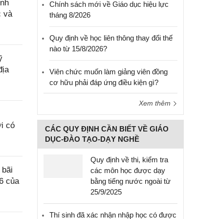
ính
Chính sách mới về Giáo dục hiệu lực
c và
tháng 8/2026
Quy định về học liên thông thay đổi thế
nào từ 15/8/2026?
ỹ
địa
Viên chức muốn làm giảng viên đồng
cơ hữu phải đáp ứng điều kiện gì?
Xem thêm
i có
CÁC QUY ĐỊNH CẦN BIẾT VỀ GIÁO
DỤC-ĐÀO TẠO-DẠY NGHỀ
Quy định về thi, kiểm tra
 bãi
các môn học được dạy
6 của
bằng tiếng nước ngoài từ
25/9/2025
Thí sinh đã xác nhận nhập học có được