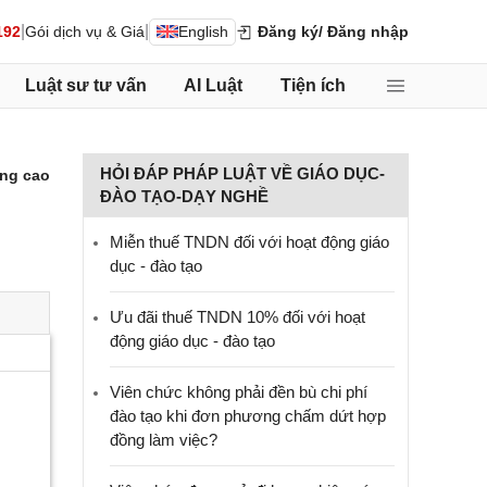
|
|
192
Gói dịch vụ & Giá
English
Đăng ký
/ Đăng nhập
Luật sư tư vấn
AI Luật
Tiện ích
HỎI ĐÁP PHÁP LUẬT VỀ GIÁO DỤC-
ng cao
ĐÀO TẠO-DẠY NGHỀ
Miễn thuế TNDN đối với hoạt động giáo
dục - đào tạo
Ưu đãi thuế TNDN 10% đối với hoạt
động giáo dục - đào tạo
Viên chức không phải đền bù chi phí
đào tạo khi đơn phương chấm dứt hợp
đồng làm việc?