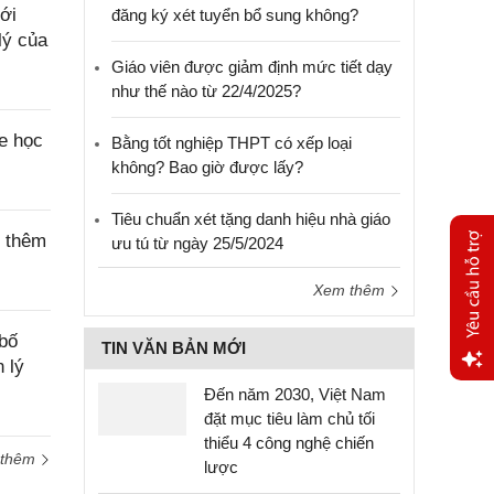
ới
đăng ký xét tuyển bổ sung không?
lý của
Giáo viên được giảm định mức tiết dạy
như thế nào từ 22/4/2025?
e học
Bằng tốt nghiệp THPT có xếp loại
không? Bao giờ được lấy?
Tiêu chuẩn xét tặng danh hiệu nhà giáo
c thêm
ưu tú từ ngày 25/5/2024
Xem thêm
bố
TIN VĂN BẢN MỚI
 lý
Đến năm 2030, Việt Nam
Yêu
đặt mục tiêu làm chủ tối
cầu
thiểu 4 công nghệ chiến
hỗ trợ
 thêm
lược