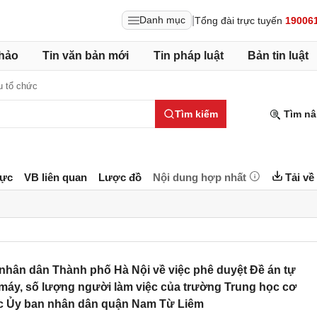
|
Danh mục
Tổng đài trực tuyến
19006
hảo
Tin văn bản mới
Tin pháp luật
Bản tin luật
u tổ chức
Tìm kiếm
Tìm nâ
lực
VB liên quan
Lược đồ
Nội dung hợp nhất
Tải về
hân dân Thành phố Hà Nội về việc phê duyệt Đề án tự
 máy, số lượng người làm việc của trường Trung học cơ
c Ủy ban nhân dân quận Nam Từ Liêm