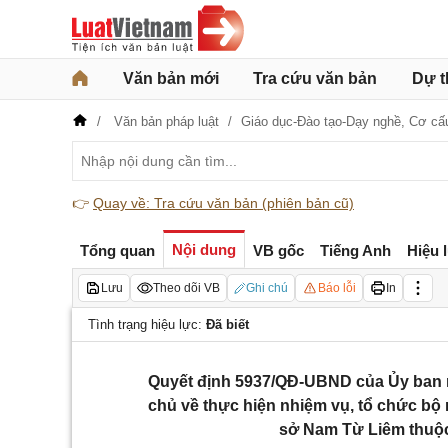
Văn bản mới
Tra cứu văn bản
Dự t
Văn bản pháp luật
Giáo dục-Đào tạo-Dạy nghề,
Cơ cấ
👉
Quay về: Tra cứu văn bản (phiên bản cũ)
Nội dung
Tổng quan
VB gốc
Tiếng Anh
Hiệu 
Lưu
Theo dõi VB
Ghi chú
Báo lỗi
In
Tình trạng hiệu lực:
Đã biết
Quyết định 5937/QĐ-UBND của Ủy ban n
chủ về thực hiện nhiệm vụ, tổ chức bộ
sở Nam Từ Liêm thuộ