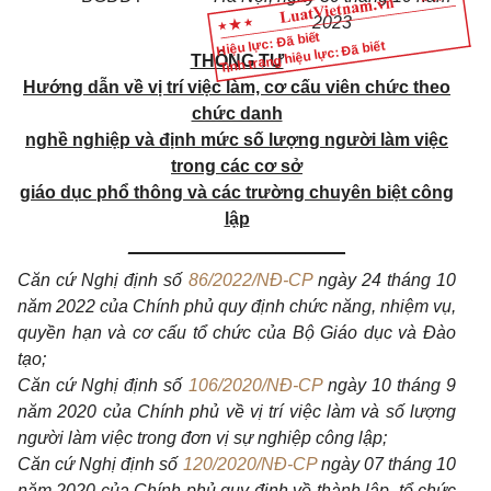
2023
Hiệu lực: Đã biết
Tình trạng hiệu lực: Đã biết
THÔNG TƯ
Hướng dẫn về vị trí việc làm, cơ cấu viên chức theo
chức danh
nghề nghiệp và định mức số lượng người làm việc
trong các cơ sở
giáo dục phổ thông và các trường chuyên biệt công
lập
______________________
Căn cứ Nghị định số
86/2022/NĐ-CP
ngày 24 tháng 10
năm 2022 của Chính phủ quy định chức năng, nhiệm vụ,
quyền hạn và cơ cấu tổ chức của Bộ Giáo dục và Đào
tạo;
Căn cứ Nghị định số
106/2020/NĐ-CP
ngày 10 tháng 9
năm 2020 của Chính phủ về vị trí việc làm và số lượng
người làm việc trong đơn vị sự nghiệp công lập;
Căn cứ Nghị định số
120/2020/NĐ-CP
ngày 07 tháng 10
năm 2020 của Chính phủ quy định về thành lập, tổ chức