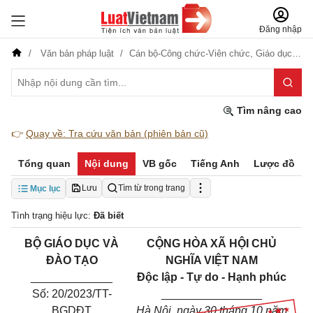
Đăng nhập
Văn bản pháp luật
Cán bộ-Công chức-Viên chức,
Giáo dục-Đào tạo-Dạy nghề
Tìm nâng cao
👉
Quay về: Tra cứu văn bản (phiên bản cũ)
Tổng quan
Nội dung
VB gốc
Tiếng Anh
Lược đồ
Lưu
Tìm từ trong trang
Mục lục
Tình trạng hiệu lực:
Đã biết
BỘ GIÁO DỤC VÀ
CỘNG HÒA XÃ HỘI CHỦ
ĐÀO TẠO
NGHĨA VIỆT NAM
_____________
Độc lập - Tự do - Hạnh phúc
Số: 20/2023/TT-
________________
BGDĐT
Hà Nội, ngày 30 tháng 10 năm