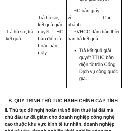
TTHC bản giấy
Trả hồ sơ,
về Chi
kết quả giải
nhánh
Trả hồ sơ, trả
quyết TTHC
TTPVHCC đảm bảo thời
kết quả
bản điện tử
hạn trả kết quả.
hoặc bản
Trả kết quả giải
giấy.
quyết TTHC bản
điện tử trên Cổng
Dịch vụ công quốc
gia.
B. QUY TRÌNH THỦ TỤC HÀNH CHÍNH CẤP TỈNH
II. Thủ tục đề nghị hoàn trả số tiền thuê lại đất mà
chủ đầu tư đã giảm cho doanh nghiệp công nghệ
cao thuộc khu vực kinh tế tư nhân, doanh nghiệp