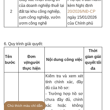
của doanh nghiệp thuê lại
kèm Nghị định
2
đất tại khu công nghiệp,
20/2026/NĐ-CP
cụm công nghiệp, vườn
ngày 15/01/2026
ươm công nghệ
của Chính phủ
6. Quy trình giải quyết:
Thời
Tên
Đơn
gian giải
Nội dung công việc
bước
vị/người
quyết tối
thực hiện
đa
Kiểm tra và xem xét
tính chính xác, đầy
đủ của hồ sơ:
-
Trường hợp hồ sơ
chưa đầy đủ, chính
xác hoặc không
Chú thích màu chỉ dẫn