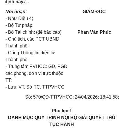
định này./. .
Nơi nhận:
GIÁM ĐỐC
- Như Điều 4;
- Bộ Tư pháp;
- Bộ Tài chính; (để báo cáo)
Phan Văn Phúc
- Chủ tịch, các PCT UBND
Thành phố;
- Cổng Thông tin điện tử
Thành phố;
- Trung tâm PVHCC: GĐ, PGĐ;
các phòng, đơn vị trực thuộc
TT;
- Lưu: VT, Sở TC, TTPVHCC
Số: 570/QĐ-TTPVHCC; 24/04/2026; 18:41:58;
Phụ lục 1
DANH MỤC QUY TRÌNH NỘI BỘ GIẢI QUYẾT THỦ
TỤC HÀNH