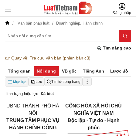
Đăng nhập
Văn bản pháp luật
Doanh nghiệp,
Hành chính
Tìm nâng cao
👉
Quay về: Tra cứu văn bản (phiên bản cũ)
Tổng quan
Nội dung
VB gốc
Tiếng Anh
Lược đồ
Lưu
Tìm từ trong trang
Mục lục
Tình trạng hiệu lực:
Đã biết
UBND THÀNH PHỐ HÀ
CỘNG HÒA XÃ HỘI CHỦ
NỘI
NGHĨA VIỆT NAM
TRUNG TÂM PHỤC VỤ
Độc lập - Tự do - Hạnh
HÀNH CHÍNH CÔNG
phúc
__________
___________________