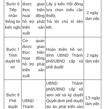
Bước 6
được giao
Lấy ý kiến Hội đồng
Tiếp
thực hiện
lựa chọn (nếu cần
2 ngày
nhận
hoạt động
thiết);
làm việc
thông tin
hỗ trợ phát
Trả lời chủ trì liên
kiến nghị
triển
sản
kết.
xuất
Cơ quan
được giao
Bước 7
Hoàn thiện hồ sơ,
thực hiện
Trình
trình UBND Thành
2 ngày
hoạt động
duyệt hồ
phố/UBND cấp xã
làm việc
hỗ trợ phát
sơ
phê duyệt
triển sản
xuất
UBND Thành
phố/UBND cấp xã
Bước 8
xem xét và ký duyệt
1,5 ngày
Phê
UBND
Quyết định phê duyệt
làm việc
duyệt
Thành
dự án phát triển sản