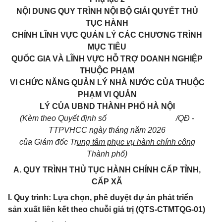
NỘI DUNG QUY TRÌNH NỘI BỘ GIẢI QUYẾT THỦ
TỤC HÀNH
CHÍNH LĨNH VỰC QUẢN LÝ CÁC CHƯƠNG TRÌNH
MỤC TIÊU
QUỐC GIA VÀ
LĨNH
VỰC
HỖ TRỢ DOANH NGHIỆP
THUỘC PHẠM
VI CHỨC NĂNG QUẢN
LÝ NHÀ NƯỚC CỦA THUỘC
PHẠM
VI QUẢN
LÝ CỦA UBND THÀNH PHỐ HÀ NỘI
(Kèm theo Quyết định số /QĐ -
TTPVHCC ngày tháng năm 2026
của Giám đốc Tr
ung tâm phục vụ hành chính côn
g
Thành phố)
A. QUY TRÌNH THỦ TỤC HÀNH CHÍNH CẤP TỈNH,
CẤP XÃ
I. Quy trình: Lựa chọn, phê duyệt dự án phát triển
sản xuất liên kết theo chuỗi giá trị (QTS-CTMTQG-01)