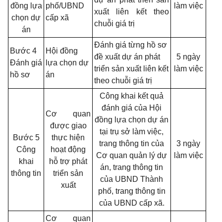
đồng lựa
phố/UBND
làm việc
xuất liên kết theo
chọn dự
cấp xã
chuỗi giá trị
án
Đánh giá từng hồ sơ
Bước 4
Hội đồng
đề xuất dự án phát
5 ngày
Đánh giá
lựa chọn dự
triển sản xuất liên kết
làm việc
hồ sơ
án
theo chuỗi giá trị
Công khai kết quả
đánh giá của Hội
Cơ quan
đồng lựa chọn dự án
được giao
tại trụ sở làm việc,
Bước 5
thực hiện
trang thông tin của
3 ngày
Công
hoạt động
Cơ quan quản lý dự
làm việc
khai
hỗ trợ phát
án, trang thông tin
thông tin
triển sản
của UBND Thành
xuất
phố, trang thông tin
của UBND cấp xã.
Cơ quan