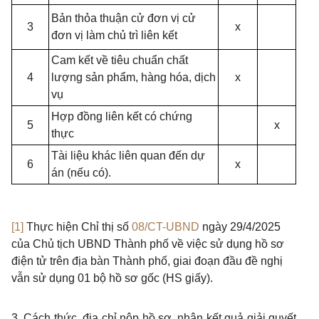
Bản thỏa thuận cử đơn vị cử
3
x
đơn vị làm chủ trì liên kết
Cam kết về tiêu chuẩn chất
4
lượng sản phẩm, hàng hóa, dịch
x
vụ
Hợp đồng liên kết có chứng
5
x
thực
Tài liệu khác liên quan đến dự
6
x
án (nếu có).
[1]
Thực hiện Chỉ thị số
08/CT-UBND
ngày 29/4/2025
của Chủ tịch UBND Thành phố về việc sử dụng hồ sơ
điện
tử trên địa bàn Thành phố, giai đoạn đầu đề nghị
vẫn sử dụng 01 bộ hồ sơ gốc (HS giấy).
3. Cách thức, địa chỉ nộp hồ sơ, nhận kết quả giải quyết