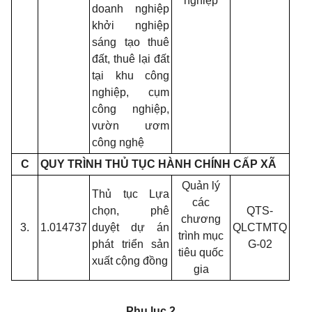
nghiệp
doanh nghiệp
khởi nghiệp
sáng tạo thuê
đất, thuê lại đất
tại khu công
nghiệp, cụm
công nghiệp,
vườn ươm
công nghệ
C
QUY TRÌNH THỦ TỤC HÀNH CHÍNH CẤP XÃ
Quản lý
Thủ tục Lựa
các
chọn, phê
QTS-
chương
3.
1.014737
duyệt dự án
QLCTMTQ
trình mục
phát triển sản
G-02
tiêu quốc
xuất cộng đồng
gia
Phụ lục 2