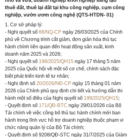
nhỏ và vừa, doanh nghiệp khởi nghiệp sáng tạo
thuê đất, thuê lại đất tại khu công nghiệp, cụm công
nghiệp, vườn ươm công nghệ (QTS-HTDN- 01)
1. Cơ sở pháp lý:
- Nghị quyết số
66/NQ-CP
ngày 26/03/2025 của Chính
phủ về Chương trình cắt giảm, đơn giản hóa thủ tục
hành chính liên quan đến hoạt động sản xuất, kinh
doanh năm 2025 và 2026;
- Nghị quyết số
198/2025/QH15
ngày 17 tháng 5 năm
2025 của Quốc hội về một số cơ chế, chính sách đặc
biệt phát triển kinh tế tư nhân;
- Nghị định số
20/2026/NĐ-CP
ngày 15 tháng 01 năm
2026 của Chính phủ quy định chi tiết và hướng dẫn thi
hành một số điều của Nghị quyết số
198/2025/QH15
;
- Quyết định số
171/QĐ-BTC
ngày 29/01/2026 của Bộ
Tài chính về việc công bố thủ tục hành chính mới ban
hành trong lĩnh vực hỗ trợ doanh nghiệp thuộc phạm vi
chức năng quản lý của Bộ Tài chính;
- Quyết định số 9208/QĐ-STC ngày 31/7/2025 của Giám