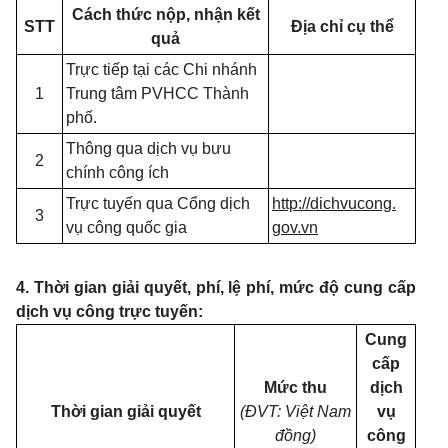
Cách thức nộp, nhận kết
STT
Địa chỉ cụ thể
quả
Trực tiếp tại các Chi nhánh
1
Trung tâm PVHCC Thành
phố.
Thông qua dịch vụ bưu
2
chính công ích
Trực tuyến qua Cổng dịch
http://dichvucong.
3
vụ công quốc gia
gov.vn
4. Thời gian giải quyết, phí, lệ phí, mức độ cung cấp
dịch vụ công trực tuyến:
Cung
cấp
Mức thu
dịch
Thời gian giải quyết
(ĐVT: Việt Nam
vụ
đồng)
công