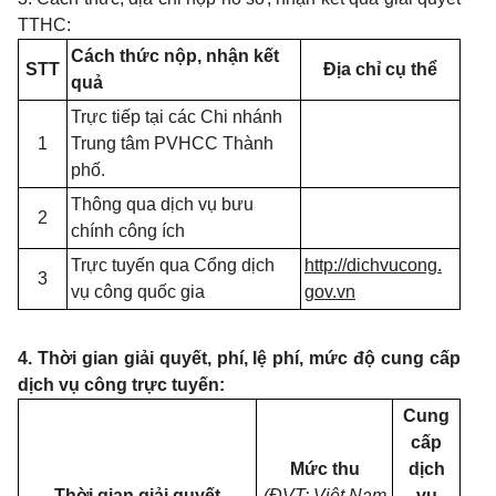
TTHC:
Cách thức nộp, nhận kết
STT
Địa chỉ cụ thể
quả
Trực tiếp tại các Chi nhánh
1
Trung tâm PVHCC Thành
phố.
Thông qua dịch vụ bưu
2
chính công ích
Trực tuyến qua Cổng dịch
http://dichvucong.
3
vụ công quốc gia
gov.vn
4. Thời gian giải quyết, phí, lệ phí, mức độ cung cấp
dịch vụ công trực tuyến:
Cung
cấp
Mức thu
dịch
Thời gian giải quyết
(ĐVT: Việt Nam
vụ