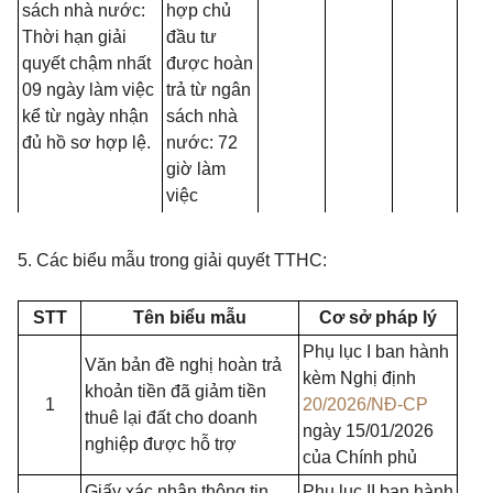
sách nhà nước:
hợp chủ
Thời hạn giải
đầu tư
quyết chậm nhất
được hoàn
09 ngày làm việc
trả từ ngân
kể từ ngày nhận
sách nhà
đủ hồ sơ hợp lệ.
nước: 72
giờ làm
việc
5. Các biểu mẫu trong giải quyết TTHC:
STT
Tên biểu mẫu
Cơ sở pháp lý
Phụ lục I ban hành
Văn bản đề nghị hoàn trả
kèm Nghị định
khoản tiền đã giảm tiền
1
20/2026/NĐ-CP
thuê lại đất cho doanh
ngày 15/01/2026
nghiệp được hỗ trợ
của Chính phủ
Giấy xác nhận thông tin
Phụ lục II ban hành