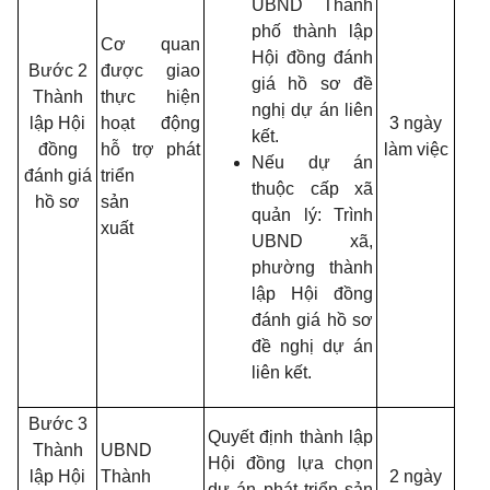
UBND Thành
phố thành lập
Cơ quan
Hội đồng đánh
Bước 2
được giao
giá hồ sơ đề
Thành
thực hiện
nghị dự án liên
lập Hội
hoạt động
3 ngày
kết.
đồng
hỗ trợ phát
làm việc
Nếu dự án
đánh giá
triển
thuộc cấp xã
hồ sơ
sản
quản lý: Trình
xuất
UBND xã,
phường thành
lập Hội đồng
đánh giá hồ sơ
đề nghị dự án
liên kết.
Bước 3
Quyết định thành lập
Thành
UBND
Hội đồng lựa chọn
lập Hội
Thành
2 ngày
dự án phát triển sản