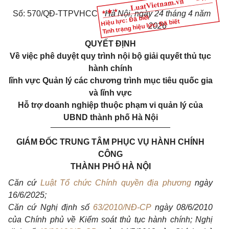
Số: 570/QĐ-TTPVHCC
Hà Nội, ngày 24 tháng 4 năm
Hiệu lực: Đã biết
Tình trạng hiệu lực: Đã biết
202
6
QUYẾT ĐỊNH
Về việc phê duyệt quy trình nội bộ giải quyết thủ tục
hành chính
lĩnh vực Quản lý các chương trình mục tiêu quốc gia
và lĩnh vực
Hỗ trợ doanh nghiệp thuộc phạm vi quản lý của
UBND thành phố Hà Nội
__________________________
GIÁM ĐỐC TRUNG TÂM PHỤC VỤ HÀNH CHÍNH
CÔNG
THÀNH PHỐ HÀ NỘI
Căn cứ
Luật Tổ chức Chính quyền địa phương
ngày
16/6/2025;
Căn cứ Nghị định số
63/2010/NĐ-CP
ngày 08/6/2010
của Chính phủ về Kiểm soát thủ tục hành chính; Nghị