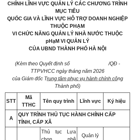
CHÍNH LĨNH VỰC QUẢN LÝ CÁC CHƯƠNG TRÌNH
MỤC TIÊU
QUỐC GIA VÀ LĨNH VỰC
HỖ TRỢ DOANH NGHIỆP
THUỘC PHẠM
VI CHỨC NĂNG QUẢN LÝ NHÀ NƯỚC THUỘC
pHạM
VI QUẢN LÝ
CỦA UBND THÀNH PHỐ HÀ NỘI
(Kèm theo Quyết định số /QĐ -
TTPVHCC ngày tháng năm 2026
của Giám đốc T
rung tâm phục vụ hành chính cô
ng
Thành phố)
Mã
STT
Tên quy trình
Lĩnh vực
Ký hiệu
TTHC
QUY TRÌNH THỦ TỤC HÀNH CHÍNH CẤP
A
TỈNH, CẤP XÃ
Thủ tục Lựa
Quản lý
chọn, phê