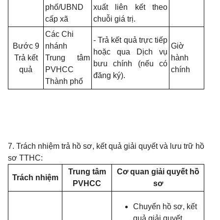
phố/UBND
xuất liên kết theo
cấp xã
chuỗi giá trị.
Các Chi
- Trả kết quả trực tiếp
Bước 9
nhánh
Giờ
hoặc qua Dịch vụ
Trả kết
Trung tâm
hành
bưu chính (nếu có
quả
PVHCC
chính
đăng ký).
Thành phố
7. Trách nhiệm trả hồ sơ, kết quả giải quyết và lưu trữ hồ
sơ TTHC:
Trung tâm
Cơ quan giải quyết hồ
Trách nhiệm
PVHCC
sơ
Chuyển hồ sơ, kết
quả giải quyết