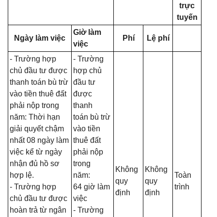
trực
tuyến
Giờ làm
Ngày làm việc
Phí
Lệ phí
việc
- Trường hợp
- Trường
chủ đầu tư được
hợp chủ
thanh toán bù trừ
đầu tư
vào tiền thuê đất
được
phải nộp trong
thanh
năm: Thời hạn
toán bù trừ
giải quyết chậm
vào tiền
nhất 08 ngày làm
thuê đất
việc kể từ ngày
phải nộp
nhận đủ hồ sơ
trong
Không
Không
hợp lệ.
năm:
Toàn
quy
quy
- Trường hợp
64 giờ
làm
trình
định
định
chủ đầu tư được
việc
hoàn trả từ ngân
- Trường