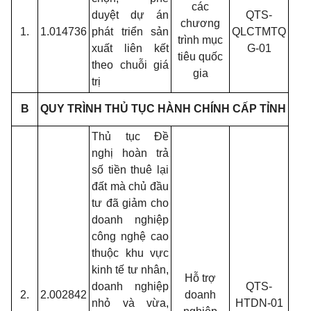
các
duyệt dự án
QTS-
chương
1.
1.014736
phát triển sản
QLCTMTQ
trình mục
xuất liên kết
G-01
tiêu quốc
theo chuỗi giá
gia
trị
B
QUY TRÌNH THỦ TỤC HÀNH CHÍNH CẤP TỈNH
Thủ tục Đề
nghị hoàn trả
số tiền thuê lại
đất mà chủ đầu
tư đã giảm cho
doanh nghiệp
công nghệ cao
thuộc khu vực
kinh tế tư nhân,
Hỗ trợ
doanh nghiệp
QTS-
2.
2.002842
doanh
nhỏ và vừa,
HTDN-01