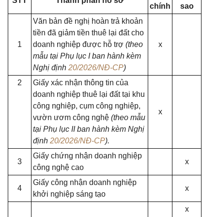
STT
Thành phần hồ sơ
chính
sao
Văn bản đề nghị hoàn trả khoản
tiền đã giảm tiền thuê lại đất cho
1
doanh nghiệp được hỗ trợ
(theo
x
mẫu tại Phụ lục I ban hành kèm
Nghị định
20/2026/NĐ-CP
)
2
Giấy xác nhận thông tin của
doanh nghiệp thuê lại đất tại khu
công nghiệp, cụm công nghiệp,
x
vườn ươm công nghệ
(theo mẫu
tại Phụ lục II
ban hành kèm Nghị
định
20/2026/NĐ-CP
).
Giấy chứng nhận doanh nghiệp
3
x
công nghệ cao
Giấy công nhận doanh nghiệp
4
x
khởi nghiệp sáng tạo
x