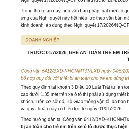
Nghị quyết 17/2026/NQ-CP có hiệu lực từ 29/4/2026 đ
Trong thời gian này, nếu văn bản pháp luật mới có q
ứng của Nghị quyết này hết hiệu lực theo văn bản m
kinh doanh, áp dụng theo Nghị quyết 17/2026/NQ-CP
DOANH NGHIỆP
TRƯỚC 01/7/2026, GHẾ AN TOÀN TRẺ EM T
Công văn 6412/BXD-KHCNMT&VLXD ngày 04/5/2026 c
bố hợp quy đối với thiết bị an toàn cho trẻ em dùng trê
Theo quy định tại khoản 3 Điều 10
Luật Trật tự, an 
cao dưới 1,35 mét trên xe ô tô thì phải sử dụng thiết 
khách. Trên cơ sở đó, Bộ Giao thông vận tải đã b
và quy chuẩn này có hiệu lực từ ngày 01/01/2026.
Theo hướng dẫn tại
Công văn 6412/BXD-KHCNMT
bị an toàn cho trẻ em trên xe ô tô được thực hi