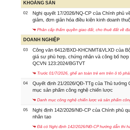
KHOÁNG SẢN
02
Nghị quyết 17/2026/NQ-CP của Chính phủ về 
giảm, đơn giản hóa điều kiện kinh doanh th
Phân cấp thẩm quyền giao đất, cho thuê đất về đị
DOANH NGHIỆP
03
Công văn 6412/BXD-KHCNMT&VLXD của Bộ Xâ
giá sự phù hợp, chứng nhận và công bố hợp qu
QCVN 123:2024/BGTVT
Trước 01/7/2026, ghế an toàn trẻ em trên ô tô phả
04
Quyết định 21/2026/QĐ-TTg của Thủ tướng 
mục sản phẩm công nghệ chiến lược
Danh mục công nghệ chiến lược và sản phẩm công
05
Nghị định 142/2026/NĐ-CP của Chính phủ quy đ
nhân tạo
Đã có Nghị định 142/2026/NĐ-CP hướng dẫn thi hà