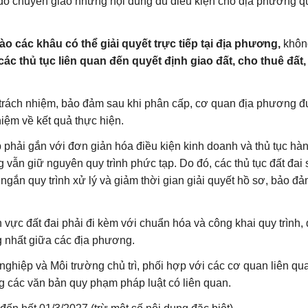
ở đó chuyển giao những nội dung đủ điều kiện cho địa phương q
ào các khâu có thể giải quyết trực tiếp tại địa phương,
khôn
 các thủ tục liên quan đến quyết định giao đất, cho thuê đất,
 trách nhiệm, bảo đảm sau khi phân cấp, cơ quan địa phương 
iệm về kết quả thực hiện.
phải gắn với đơn giản hóa điều kiện kinh doanh và thủ tục hà
 vẫn giữ nguyên quy trình phức tạp. Do đó, các thủ tục đất đai
 ngắn quy trình xử lý và giảm thời gian giải quyết hồ sơ, bảo đ
h vực đất đai phải đi kèm với chuẩn hóa và công khai quy trình, 
g nhất giữa các địa phương.
ghiệp và Môi trường chủ trì, phối hợp với các cơ quan liên qu
g các văn bản quy phạm pháp luật có liên quan.