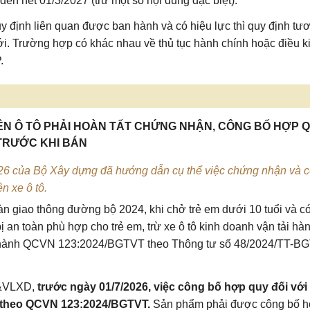
ến hết 01/3/2027 (trừ một số nội dung đặc biệt).
uy định liên quan được ban hành và có hiệu lực thì quy định tư
ới. Trường hợp có khác nhau về thủ tục hành chính hoặc điều k
.
RÊN Ô TÔ PHẢI HOÀN TẤT CHỨNG NHẬN, CÔNG BỐ HỢP 
TRƯỚC KHI BÁN
ủa Bộ Xây dựng đã hướng dẫn cụ thể việc chứng nhận và 
n xe ô tô.
toàn giao thông đường bộ 2024
, khi chở trẻ em dưới 10 tuổi và c
bị an toàn phù hợp cho trẻ em, trừ xe ô tô kinh doanh vận tải hà
an hành QCVN 123:2024/BGTVT theo
Thông tư số 48/2024/TT-B
&VLXD
,
trước ngày 01/7/2026, việc công bố hợp quy đối với 
ện theo QCVN 123:2024/BGTVT.
Sản phẩm phải được công bố 