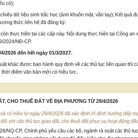
ếu có);
 chiếu dữ liệu sinh trắc học (ảnh khuôn mặt, vân tay); Kết quả 
ương thức liên hệ đã đăng ký.
g còn thực hiện tại các cấp này. Nội dung thực hiện tại Công an 
69/2024/NĐ-CP.
4/2026 đến hết ngày 01/3/2027.
uật khác được ban hành quy định về các thủ tục liên quan thì c
 thời điểm văn bản mới có hiệu lực.
, CHO THUÊ ĐẤT VỀ ĐỊA PHƯƠNG TỪ 29/4/2026
à có hiệu lự ngày 29/4/2026 đã xác định rõ định hướng đẩy m
 đối với các thủ tục giao đất, cho thuê đất phục vụ hoạt động đầ
026/NQ-CP
, Chính phủ yêu cầu các bộ, ngành rà soát các thủ tụ