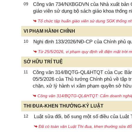
09
Công văn 734/NXBGDVN của Nhà xuất bản Giá
giáo viên sử dụng bộ sách giáo khoa thống n
Tổ chức tập huấn giáo viên sử dụng SGK thống nhấ
VI PHẠM HÀNH CHÍNH
10
Nghị định 133/2026/NĐ-CP của Chính phủ quy
Từ 25/5/2026, vi phạm quy định về điện mặt trời m
SỞ HỮU TRÍ TUỆ
11
Công văn 314/BQTG-QL&HTQT của Cục Bản qu
05/5/2026 của Thủ tướng Chính phủ về tập tru
chặn, xử lý hành vi xâm phạm quyền sở hữu t
Công văn 314/BQTG-QL&HTQT: Cấm doanh nghiệp,
THI ĐUA-KHEN THƯỞNG-KỶ LUẬT
12
Luật sửa đổi, bổ sung một số điều của Luật
Đã có toàn văn Luật Thi đua, khen thưởng sửa đ