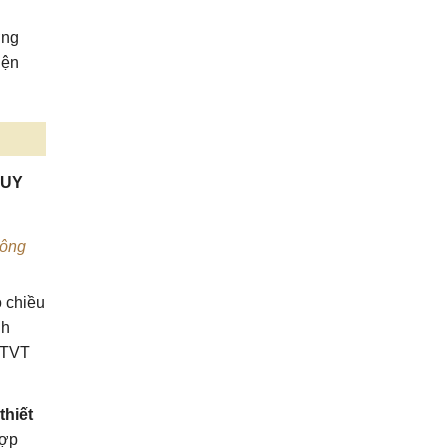
ơng
iện
QUY
công
ó chiều
nh
GTVT
thiết
hợp