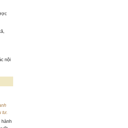
được
xã,
ác nội
ạnh
u tư.
c hành