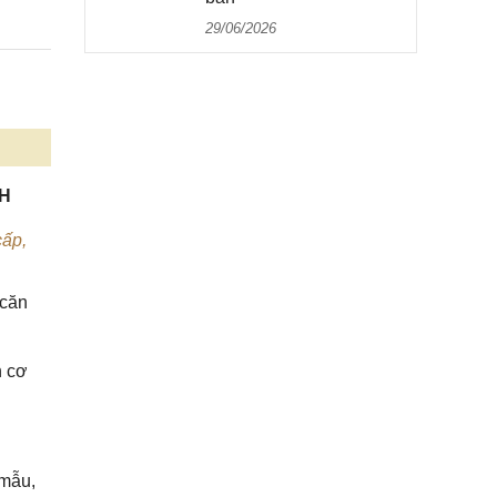
29/06/2026
NH
cấp,
 căn
n cơ
 mẫu,