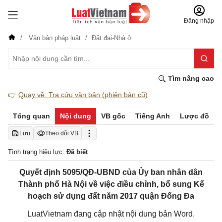
Đăng nhập
Văn bản pháp luật
Đất đai-Nhà ở
Tìm nâng cao
👉
Quay về: Tra cứu văn bản (phiên bản cũ)
Tổng quan
Nội dung
VB gốc
Tiếng Anh
Lược đồ
Lưu
Theo dõi VB
Tình trạng hiệu lực:
Đã biết
Quyết định 5095/QĐ-UBND của Ủy ban nhân dân
Thành phố Hà Nội về việc điều chỉnh, bổ sung Kế
hoạch sử dụng đất năm 2017 quận Đống Đa
LuatVietnam đang cập nhật nội dung bản Word.