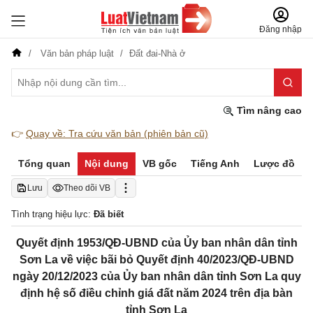
Đăng nhập
Văn bản pháp luật
Đất đai-Nhà ở
Tìm nâng cao
👉
Quay về: Tra cứu văn bản (phiên bản cũ)
Tổng quan
Nội dung
VB gốc
Tiếng Anh
Lược đồ
Lưu
Theo dõi VB
Tình trạng hiệu lực:
Đã biết
Quyết định 1953/QĐ-UBND của Ủy ban nhân dân tỉnh
Sơn La về việc bãi bỏ Quyết định 40/2023/QĐ-UBND
ngày 20/12/2023 của Ủy ban nhân dân tỉnh Sơn La quy
định hệ số điều chỉnh giá đất năm 2024 trên địa bàn
tỉnh Sơn La