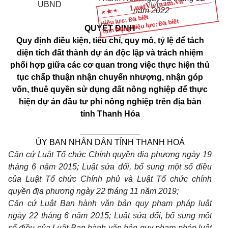
UBND
năm 2022
Hiệu lực: Đã biết
Tình trạng hiệu lực: Đã biết
QUYẾT ĐỊNH
Quy
định điều kiện, tiêu chí,
quy
mô, tỷ lệ để tách
diện tích đất thành
dự án độc lập và trách nhiệm
phối hợp giữa các cơ
quan trong
việc
thực hiện thủ
tục chấp thuận nhận chuyển nhượng, nhận góp
vốn,
thuê quyền sử dụng đất nông nghiệp để thực
hiện dự án đầu tư
phi
nông nghiệp trên địa bàn
tỉnh
Thanh
Hóa
_____________
ỦY
BAN
NHÂN DÂN TỈNH
THANH
HOÁ
Căn cứ Luật Tổ chức Chính quyền địa phương ngày
19
tháng
6
năm
2015;
Luật sửa đổi, bổ
sung
một số điều
của Luật Tổ chức Chính phủ và Luật Tổ chức chính
quyền địa phương ngày
22
tháng
11
năm
2019;
Căn cứ Luật
Ban
hành văn bản
quy
phạm pháp luật
ngày
22
tháng
6
năm
2015;
Luật sửa đổi, bổ
sung
một
số điều của Luật
Ban
hành văn bản
quy
phạm pháp luật