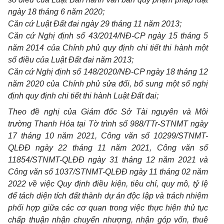
ngày
18
tháng
6
năm
2020;
Căn cứ Luật Đất đai ngày
29
tháng
11
năm
2013;
Căn cứ Nghị định số 43/2014/NĐ-CP ngày
15
tháng
5
năm
2014
của Chính phủ
quy
định
chi
tiết
thi
hành một
số điều của Luật Đất đai năm
2013;
Căn cứ Nghị định số 148/2020/NĐ-CP ngày
18
tháng
12
năm
2020
của Chính phủ sửa đổi, bổ
sung
một số nghị
định
quy
định
chi
tiết
thi
hành Luật Đất đai;
Theo
đề nghị của Giám đốc Sở Tài nguyên và Môi
trường
Thanh
Hóa tại Tờ trình số
988/TTr-STNMT
ngày
17
tháng
10
năm
2021,
Công văn số 10299/STNMT-
QLĐĐ ngày
22
tháng
11
năm
2021,
Công văn số
11854/STNMT-
QLĐĐ ngày
31
tháng
12
năm
2021
và
Công văn số 1037/STNMT-QLĐĐ ngày
11
tháng
02
năm
2022
về việc
Quy
định điều kiện, tiêu chí,
quy
mô, tỷ lệ
để tách diện tích đất thành dự án độc lập và trách nhiệm
phối hợp giữa các cơ
quan trong
việc thực hiện thủ tục
chấp thuận nhận chuyển nhượng, nhận góp vốn, thuê