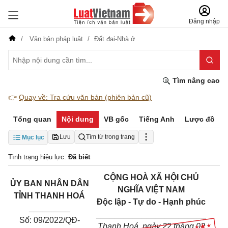
Đăng nhập
Văn bản pháp luật
Đất đai-Nhà ở
Tìm nâng cao
👉
Quay về: Tra cứu văn bản (phiên bản cũ)
Tổng quan
Nội dung
VB gốc
Tiếng Anh
Lược đồ
Lưu
Tìm từ trong trang
Mục lục
Tình trạng hiệu lực:
Đã biết
CỘNG HOÀ XÃ HỘI CHỦ
ỦY
BAN
NHÂN DÂN
NGHĨA VIỆT NAM
TỈNH
THANH
HOÁ
Độc lập - Tự do - Hạnh phúc
_________
________________________
Số: 09/2022/QĐ-
Thanh Hoá, ngày 2
2
tháng
02