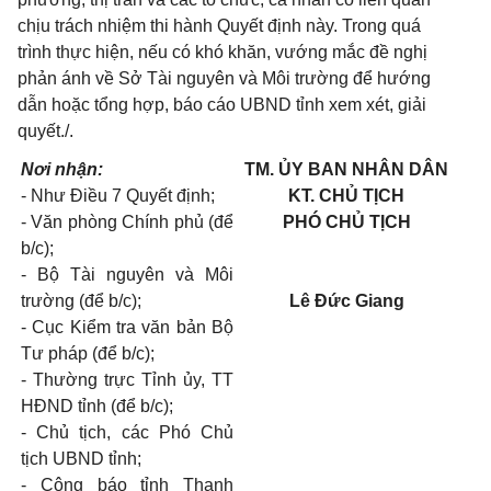
chịu trách nhiệm thi hành Quyết định này. Trong quá
trình thực hiện, nếu có khó khăn, vướng mắc đề nghị
phản ánh về Sở Tài nguyên và Môi trường để hướng
dẫn hoặc tổng hợp, báo cáo UBND tỉnh xem xét, giải
quyết./.
Nơi nhận:
TM.
ỦY
BAN
NHÂN DÂN
- Như Điều 7 Quyết định;
KT.
CHỦ TỊCH
- Văn phòng Chính phủ (để
PHÓ CHỦ TỊCH
b/c);
- Bộ Tài nguyên và Môi
trường (để b/c);
Lê Đức
Giang
- Cục Kiểm tra văn bản Bộ
Tư pháp (để b/c);
- Thường trực Tỉnh ủy, TT
HĐND tỉnh (để b/c);
- Chủ tịch, các Phó Chủ
tịch UBND tỉnh;
- Công báo tỉnh Thanh