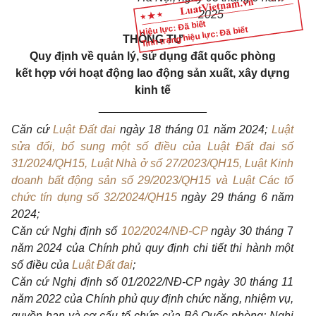
2025
Hiệu lực: Đã biết
Tình trạng hiệu lực: Đã biết
THÔNG TƯ
Quy định về quản lý, sử dụng đất quốc phòng
kết hợp với hoạt động lao động sản xuất, xây dựng
kinh tế
_________________
Căn cứ
Luật Đất đai
ngày 18 tháng 01 năm 2024;
Luật
sửa đổi, bổ sung một số điều của Luật Đất đai số
31/2024/QH15, Luật Nhà ở số 27/2023/QH15, Luật Kinh
doanh bất động sản số 29/2023/QH15 và Luật Các tổ
chức tín dụng số 32/2024/QH15
ngày 29 tháng 6 năm
2024;
Căn cứ Nghị định số
102/2024/NĐ-CP
ngày 30 tháng
7
năm 2024 của Chính phủ quy định chi tiết thi hành một
số điều của
Luật Đất đai
;
Căn cứ Nghị định số 01/2022/NĐ-CP ngày 30 tháng 11
năm 2022 của Chính phủ quy định chức năng, nhiệm vụ,
quyền hạn và cơ cấu tổ chức của Bộ Quốc phòng; Nghị