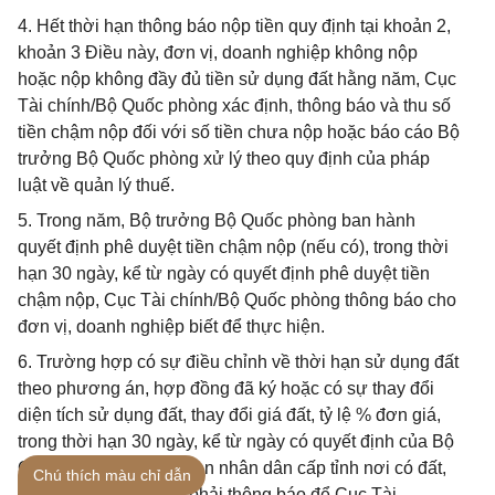
4. Hết thời hạn thông báo nộp tiền quy định tại khoản 2,
khoản 3 Điều này, đơn vị, doanh nghiệp không nộp
hoặc nộp không đầy đủ tiền sử dụng đất hằng năm, Cục
Tài chính/Bộ Quốc phòng xác định, thông báo và thu số
tiền chậm nộp đối với số tiền chưa nộp hoặc báo cáo Bộ
trưởng Bộ Quốc phòng xử lý theo quy định của pháp
luật về quản lý thuế.
5. Trong năm, Bộ trưởng Bộ Quốc phòng ban hành
quyết định phê duyệt tiền chậm nộp (nếu có), trong thời
hạn 30 ngày, kể từ ngày có quyết định phê duyệt tiền
chậm nộp, Cục Tài chính/Bộ Quốc phòng thông báo cho
đơn vị, doanh nghiệp biết để thực hiện.
6. Trường hợp có sự điều chỉnh về thời hạn sử dụng đất
theo phương án, hợp đồng đã ký hoặc có sự thay đổi
diện tích sử dụng đất, thay đổi giá đất, tỷ lệ % đơn giá,
trong thời hạn 30 ngày, kể từ ngày có quyết định của Bộ
Quốc phòng hoặc ủy ban nhân dân cấp tỉnh nơi có đất,
Chú thích màu chỉ dẫn
đơn vị, doanh nghiệp phải thông báo để Cục Tài