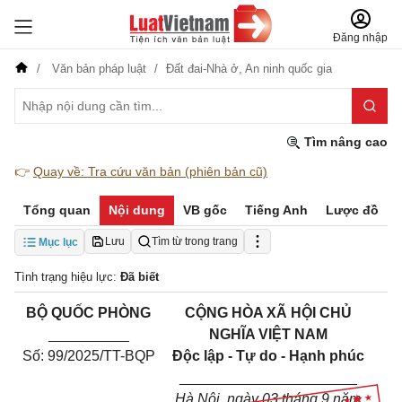
Đăng nhập
Văn bản pháp luật
Đất đai-Nhà ở,
An ninh quốc gia
Tìm nâng cao
👉
Quay về: Tra cứu văn bản (phiên bản cũ)
Tổng quan
Nội dung
VB gốc
Tiếng Anh
Lược đồ
Lưu
Tìm từ trong trang
Mục lục
Tình trạng hiệu lực:
Đã biết
BỘ QUỐC PHÒNG
CỘNG HÒA XÃ HỘI CHỦ
__________
NGHĨA VIỆT NAM
Số: 99/2025/TT-BQP
Độc lập - Tự do - Hạnh phúc
______________________
Hà Nội, ngày 03 tháng 9 năm