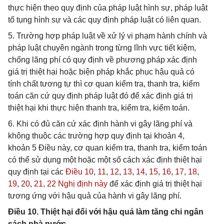
thực hiện theo quy định của pháp luật hình sự, pháp luật
tố tụng hình sự và các quy định pháp luật có liên quan.
5. Trường hợp pháp luật về xử lý vi phạm hành chính và
pháp luật chuyên ngành trong từng lĩnh vực tiết kiệm,
chống lãng phí có quy định về phương pháp xác định
giá trị thiệt hại hoặc biện pháp khắc phục hậu quả có
tính chất tương tự thì cơ quan kiểm tra, thanh tra, kiểm
toán căn cứ quy định pháp luật đó để xác định giá trị
thiệt hại khi thực hiện thanh tra, kiểm tra, kiểm toán.
6. Khi có đủ căn cứ xác định hành vi gây lãng phí và
không thuộc các trường hợp quy định tại khoản 4,
khoản 5 Điều này, cơ quan kiểm tra, thanh tra, kiểm toán
có thể sử dụng một hoặc một số cách xác định thiệt hại
quy định tại các
Điều 10
,
11
,
12
,
13
,
14
,
15
,
16
,
17
,
18
,
19
,
20
,
21
,
22 Nghị định này
để xác định giá trị thiệt hại
tương ứng với hậu quả của hành vi gây lãng phí.
Điều 10. Thiệt hại đối với hậu quả làm tăng chi ngân
sách nhà nước