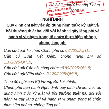
Hà Nội, ngày 01 tháng 7 năm
Hiệu lực: Đã biết
Tình trạng hiệu lực: Đã biết
2026
NGHỊ ĐỊNH
Quy định chi tiết việc áp dụng hình thức kỷ luật và
bồi thường thiệt hại đối với hành vi gây lãng phí và
hành vi vi phạm trong tổ chức thực hiện phòng,
chống lãng phí
Căn cứ Luật Tổ chức Chính phủ số
63/2025/QH15
;
Căn cứ Luật Tiết kiệm, chống lãng phí số
110/2025/QH15
;
Căn cứ Luật Cán bộ, công chức số
80/2025/QH15
;
Căn cứ Luật Viên chức số
129/2025/QH15
;
Theo đề nghị của Bộ trưởng Bộ Tài chính;
Chính phủ ban hành Nghị định quy định chi tiết việc áp
dụng hình thức kỷ luật và bồi thường thiệt hại đối với
hành vi gây lãng phí và hành vi vi phạm trong tổ chức
thực hiện phòng, chống lãng phí