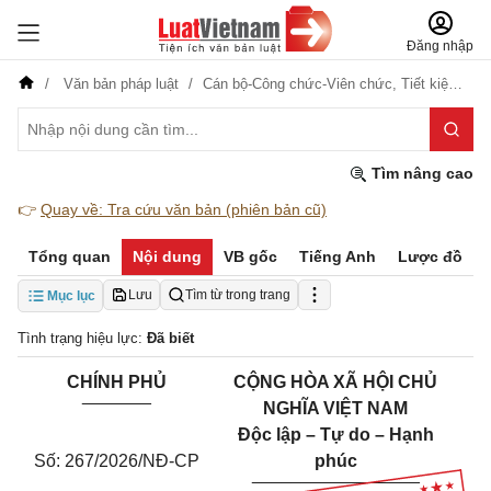
Đăng nhập
Văn bản pháp luật
Cán bộ-Công chức-Viên chức,
Tiết kiệm-Phòng, chống tham nhũng, lãng phí,
Tìm nâng cao
👉
Quay về: Tra cứu văn bản (phiên bản cũ)
Tổng quan
Nội dung
VB gốc
Tiếng Anh
Lược đồ
Lưu
Tìm từ trong trang
Mục lục
Tình trạng hiệu lực:
Đã biết
CHÍNH PHỦ
CỘNG HÒA XÃ HỘI CHỦ
_______
NGHĨA VIỆT NAM
Độc lập – Tự do – Hạnh
Số: 267/2026/NĐ-CP
phúc
_________________