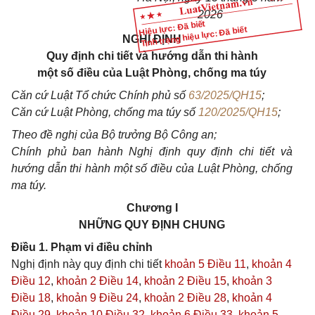
2026
Hiệu lực: Đã biết
Tình trạng hiệu lực: Đã biết
NGHỊ ĐỊNH
Quy định chi tiết và hướng dẫn thi hành
một số điều của Luật Phòng, chống ma túy
Căn cứ Luật Tổ chức Chính phủ số
63/2025/QH15
;
Căn cứ Luật Phòng, chống ma túy số
120/2025/QH15
;
Theo đề nghị của Bộ trưởng Bộ Công an;
Chính phủ ban hành Nghị định quy định chi tiết và
hướng dẫn thi hành một số điều của Luật Phòng, chống
ma túy.
Chương I
NHỮNG QUY ĐỊNH CHUNG
Điều 1. Phạm vi điều chỉnh
Nghị định này quy định chi tiết
khoản 5 Điều 11
,
khoản 4
Điều 12
,
khoản 2 Điều 14
,
khoản 2 Điều 15
,
khoản 3
Điều 18
,
khoản 9 Điều 24
,
khoản 2 Điều 28
,
khoản 4
Điều 29
,
khoản 10 Điều 32
,
khoản 6 Điều 33
,
khoản 5