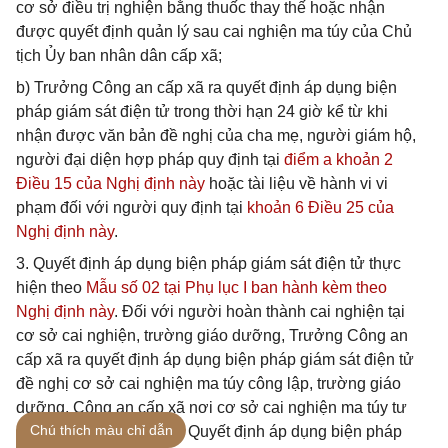
cơ sở điều trị nghiện bằng thuốc thay thế hoặc nhận
được quyết định quản lý sau cai nghiện ma túy của Chủ
tịch Ủy ban nhân dân cấp xã;
b) Trưởng Công an cấp xã ra quyết định áp dụng biện
pháp giám sát điện tử trong thời hạn 24 giờ kể từ khi
nhận được văn bản đề nghị của cha mẹ, người giám hộ,
người đại diện hợp pháp quy định tại
điểm a khoản 2
Điều 15 của Nghị định này
hoặc tài liệu về hành vi vi
phạm đối với người quy định tại
khoản 6 Điều 25 của
Nghị định này
.
3. Quyết định áp dụng biện pháp giám sát điện tử thực
hiện theo
Mẫu số 02 tại Phụ lục I ban hành kèm theo
Nghị định này
. Đối với người hoàn thành cai nghiện tại
cơ sở cai nghiện, trường giáo dưỡng, Trưởng Công an
cấp xã ra quyết định áp dụng biện pháp giám sát điện tử
đề nghị cơ sở cai nghiện ma túy công lập, trường giáo
dưỡng, Công an cấp xã nơi cơ sở cai nghiện ma túy tư
Chú thích màu chỉ dẫn
nhân đặt trụ sở thi hành Quyết định áp dụng biện pháp