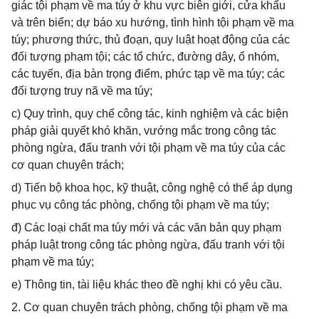
giác tội phạm về ma túy ở khu vực biên giới, cửa khẩu
và trên biển; dự báo xu hướng, tình hình tội phạm về ma
túy; phương thức, thủ đoạn, quy luật hoạt động của các
đối tượng phạm tội; các tổ chức, đường dây, ổ nhóm,
các tuyến, địa bàn trọng điểm, phức tạp về ma túy; các
đối tượng truy nã về ma túy;
c) Quy trình, quy chế công tác, kinh nghiệm và các biện
pháp giải quyết khó khăn, vướng mắc trong công tác
phòng ngừa, đấu tranh với tội phạm về ma túy của các
cơ quan chuyên trách;
d) Tiến bộ khoa học, kỹ thuật, công nghệ có thể áp dụng
phục vụ công tác phòng, chống tội phạm về ma túy;
đ) Các loại chất ma túy mới và các văn bản quy phạm
pháp luật trong công tác phòng ngừa, đấu tranh với tội
phạm về ma túy;
e) Thông tin, tài liệu khác theo đề nghị khi có yêu cầu.
2. Cơ quan chuyên trách phòng, chống tội phạm về ma