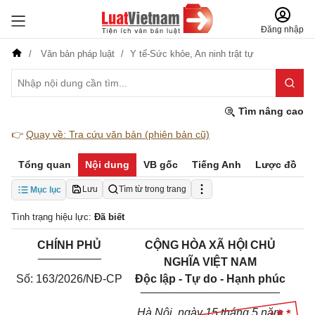
Đăng nhập
Văn bản pháp luật
Y tế-Sức khỏe,
An ninh trật tự
Tìm nâng cao
👉
Quay về: Tra cứu văn bản (phiên bản cũ)
Tổng quan
Nội dung
VB gốc
Tiếng Anh
Lược đồ
Lưu
Tìm từ trong trang
Mục lục
Tình trạng hiệu lực:
Đã biết
CHÍNH PHỦ
CỘNG HÒA XÃ HỘI CHỦ
__________
NGHĨA VIỆT NAM
Số: 163/2026/NĐ-CP
Độc lập - Tự do - Hạnh phúc
______________________
Hà Nội, ngày 15 tháng 5 năm