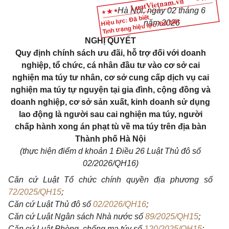
Hà Nội, ngày 02 tháng 6
Hiệu lực: Đã biết
Tình trạng hiệu lực: Đã biết
năm 2026
NGHỊ QUYẾT
Q
uy định chính sách ưu đãi, hỗ trợ đối với doanh
nghiệp, tổ chức, cá nhân đầu tư vào cơ sở cai
nghiện ma túy tư nhân, cơ sở cung cấp dịch vụ cai
nghiện ma túy tự nguyện tại gia đình, cộng đồng và
doanh nghiệp, cơ sở sản xuất, kinh doanh sử dụng
lao động là người sau cai nghiện ma túy, người
chấp hành xong án phạt tù về ma túy trên địa bàn
Thành phố Hà Nội
(thực hiện điểm d khoản 1 Điều 26 Luật Thủ đô số
02/2026/QH16)
Căn cứ Luật Tổ chức chính quyền địa phương số
72/2025/QH15
;
Căn cứ Luật Thủ đô số
02/2026/QH16
;
Căn cứ Luật Ngân sách Nhà nước số
89/2025/QH15
;
Căn cứ Luật Phòng, chống ma túy số
120/2025/QH15
;