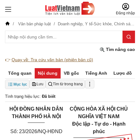
Đăng nhập
Văn bản pháp luật
Doanh nghiệp,
Y tế-Sức khỏe,
Chính sách,
A
Tìm nâng cao
👉
Quay về: Tra cứu văn bản (phiên bản cũ)
Tổng quan
Nội dung
VB gốc
Tiếng Anh
Lược đồ
Lưu
Tìm từ trong trang
Mục lục
Tình trạng hiệu lực:
Đã biết
HỘI ĐỒNG NHÂN DÂN
CỘNG HÒA XÃ HỘI CHỦ
THÀNH PHỐ HÀ NỘI
NGHĨA VIỆT NAM
______
Độc lập - Tự do - Hạnh
Số: 23/2026/NQ-HĐND
phúc
__________________