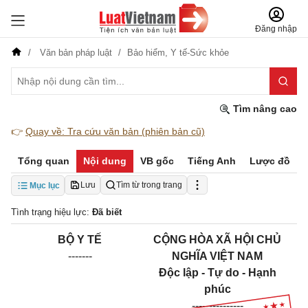
Đăng nhập
Văn bản pháp luật
Bảo hiểm,
Y tế-Sức khỏe
Tìm nâng cao
👉
Quay về: Tra cứu văn bản (phiên bản cũ)
Tổng quan
Nội dung
VB gốc
Tiếng Anh
Lược đồ
Lưu
Tìm từ trong trang
Mục lục
Tình trạng hiệu lực:
Đã biết
BỘ Y TẾ
CỘNG HÒA XÃ HỘI CHỦ
-------
NGHĨA VIỆT NAM
Độc lập - Tự do - Hạnh
phúc
---------------