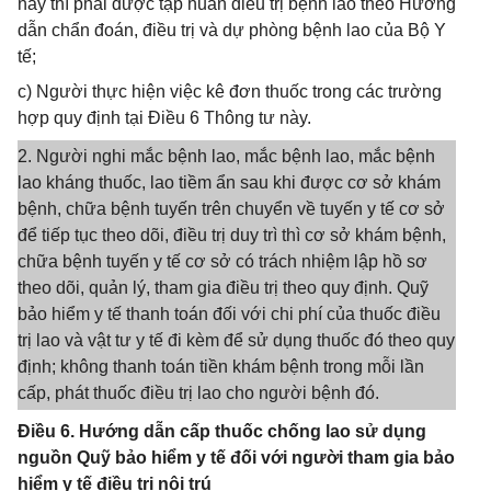
này thì phải được tập huấn điều trị bệnh lao theo Hướng
dẫn chẩn đoán, điều trị và dự phòng bệnh lao của Bộ Y
tế;
c) Người thực hiện việc kê đơn thuốc trong các trường
hợp quy định tại Điều 6 Thông tư này.
2. Người nghi mắc bệnh lao, mắc bệnh lao, mắc bệnh
lao kháng thuốc, lao tiềm ẩn sau khi được cơ sở khám
bệnh, chữa bệnh tuyến trên chuyển về tuyến y tế cơ sở
để tiếp tục theo dõi, điều trị duy trì thì cơ sở khám bệnh,
chữa bệnh tuyến y tế cơ sở có trách nhiệm lập hồ sơ
theo dõi, quản lý, tham gia điều trị theo quy định. Quỹ
bảo hiểm y tế thanh toán đối với chi phí của thuốc điều
trị lao và vật tư y tế đi kèm để sử dụng thuốc đó theo quy
định; không thanh toán tiền khám bệnh trong mỗi lần
cấp, phát thuốc điều trị lao cho người bệnh đó.
Điều 6. Hướng dẫn cấp thuốc chống lao sử dụng
nguồn Quỹ bảo hiểm y tế đối với người tham gia bảo
hiểm y tế điều trị nội trú