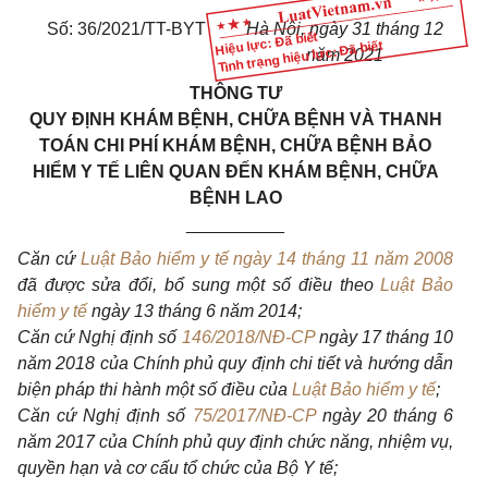
Số: 36/2021/TT-BYT
Hà Nội, ngày 31 tháng 12
Hiệu lực: Đã biết
Tình trạng hiệu lực: Đã biết
năm 2021
THÔNG TƯ
QUY ĐỊNH KHÁM BỆNH, CHỮA BỆNH VÀ THANH
TOÁN CHI PHÍ KHÁM BỆNH, CHỮA BỆNH BẢO
HIỂM Y TẾ LIÊN QUAN ĐẾN KHÁM BỆNH, CHỮA
BỆNH LAO
__________
Căn cứ
Luật Bảo hiểm y tế ngày 14 tháng 11 năm 2008
đã được sửa đổi, bổ sung một số điều theo
Luật Bảo
hiểm y tế
ngày 13 tháng 6 năm 2014;
Căn cứ Nghị định số
146/2018/NĐ-CP
ngày 17 tháng 10
năm 2018 của Chính phủ quy định chi tiết và hướng dẫn
biện pháp thi hành một số điều của
Luật Bảo hiểm y tế
;
Căn cứ Nghị định số
75/2017/NĐ-CP
ngày 20 tháng 6
năm 2017 của Chính phủ quy định chức năng, nhiệm vụ,
quyền hạn và cơ cấu tổ chức của Bộ Y tế;