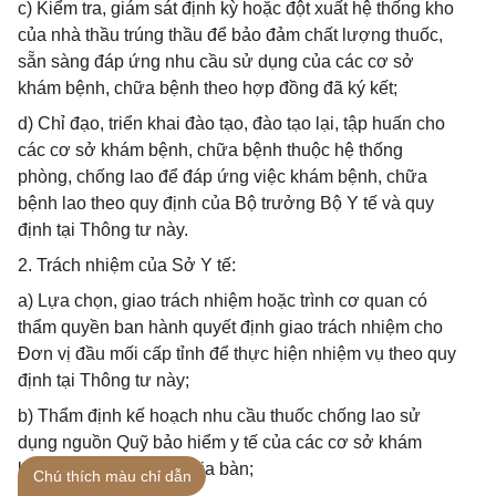
c) Kiểm tra, giám sát định kỳ hoặc đột xuất hệ thống kho
của nhà thầu trúng thầu để bảo đảm chất lượng thuốc,
sẵn sàng đáp ứng nhu cầu sử dụng của các cơ sở
khám bệnh, chữa bệnh theo hợp đồng đã ký kết;
d) Chỉ đạo, triển khai đào tạo, đào tạo lại, tập huấn cho
các cơ sở khám bệnh, chữa bệnh thuộc hệ thống
phòng, chống lao để đáp ứng việc khám bệnh, chữa
bệnh lao theo quy định của Bộ trưởng Bộ Y tế và quy
định tại Thông tư này.
2. Trách nhiệm của Sở Y tế:
a) Lựa chọn, giao trách nhiệm hoặc trình cơ quan có
thẩm quyền ban hành quyết định giao trách nhiệm cho
Đơn vị đầu mối cấp tỉnh để thực hiện nhiệm vụ theo quy
định tại Thông tư này;
b) Thẩm định kế hoạch nhu cầu thuốc chống lao sử
dụng nguồn Quỹ bảo hiểm y tế của các cơ sở khám
bệnh, chữa bệnh trên địa bàn;
Chú thích màu chỉ dẫn