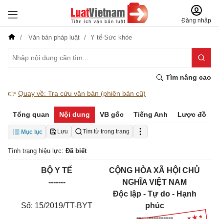
Đăng nhập
Văn bản pháp luật
Y tế-Sức khỏe
Tìm nâng cao
👉
Quay về: Tra cứu văn bản (phiên bản cũ)
Tổng quan
Nội dung
VB gốc
Tiếng Anh
Lược đồ
Lưu
Tìm từ trong trang
Mục lục
Tình trạng hiệu lực:
Đã biết
BỘ Y TẾ
CỘNG HÒA XÃ HỘI CHỦ
-------
NGHĨA VIỆT NAM
Độc lập - Tự do - Hạnh
Số: 15/2019/TT-BYT
phúc
---------------