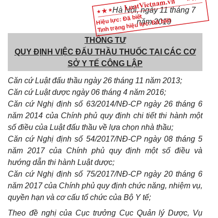
Hà Nội, ngày 11 tháng 7
Hiệu lực: Đã biết
Tình trạng hiệu lực: Đã biết
năm 2019
THÔNG TƯ
QUY ĐỊNH VIỆC ĐẤU THẦU THUỐC TẠI CÁC CƠ
SỞ Y TẾ CÔNG LẬP
Căn cứ Luật đấu thầu ngày 26 tháng 11 năm 2013;
Căn cứ Luật dược ngày 06 tháng 4 năm 2016;
Căn cứ Nghị định số 63/2014/NĐ-CP ngày 26 tháng 6
năm 2014 của Chính phủ quy định chi tiết thi hành một
số điều của Luật đấu thầu về lựa chọn nhà thầu;
Căn cứ Nghị định số 54/2017/NĐ-CP ngày 08 tháng 5
năm 2017 của Chính phủ quy định một số điều và
hướng dẫn thi hành Luật dược;
Căn cứ Nghị định số 75/2017/NĐ-CP ngày 20 tháng 6
năm 2017 của Chính phủ quy định chức năng, nhiệm vụ,
quyền hạn và cơ cấu tổ chức của Bộ Y tế;
Theo đề nghị của Cục trưởng Cục Quản lý Dược, Vụ