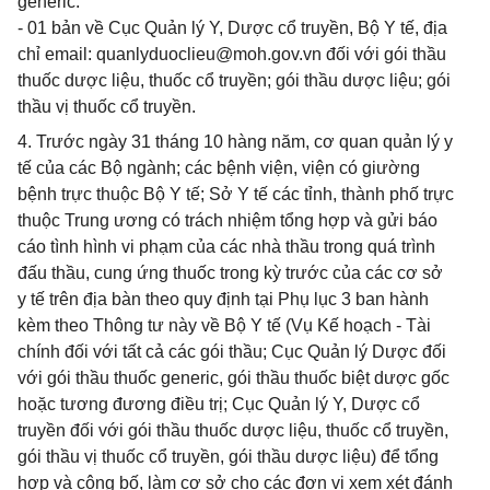
generic.
- 01 bản về Cục Quản lý Y, Dược cổ truyền, Bộ Y tế, địa
chỉ email:
quanlyduoclieu@moh.gov.vn
đối với gói thầu
thuốc dược liệu, thuốc cổ truyền; gói thầu dược liệu; gói
thầu vị thuốc cổ truyền.
4. Trước ngày 31 tháng 10 hàng năm, cơ quan quản lý y
tế của các Bộ ngành; các bệnh viện, viện có giường
bệnh trực thuộc Bộ Y tế; Sở Y tế các tỉnh, thành phố trực
thuộc Trung ương có trách nhiệm tổng hợp và gửi báo
cáo tình hình vi phạm của các nhà thầu trong quá trình
đấu thầu, cung ứng thuốc trong kỳ trước của các cơ sở
y tế trên địa bàn theo quy định tại Phụ lục 3 ban hành
kèm theo Thông tư này về Bộ Y tế (Vụ Kế hoạch - Tài
chính đối với tất cả các gói thầu; Cục Quản lý Dược đối
với gói thầu thuốc generic, gói thầu thuốc biệt dược gốc
hoặc tương đương điều trị; Cục Quản lý Y, Dược cổ
truyền đối với gói thầu thuốc dược liệu, thuốc cổ truyền,
gói thầu vị thuốc cổ truyền, gói thầu dược liệu) để tổng
hợp và công bố, làm cơ sở cho các đơn vị xem xét đánh