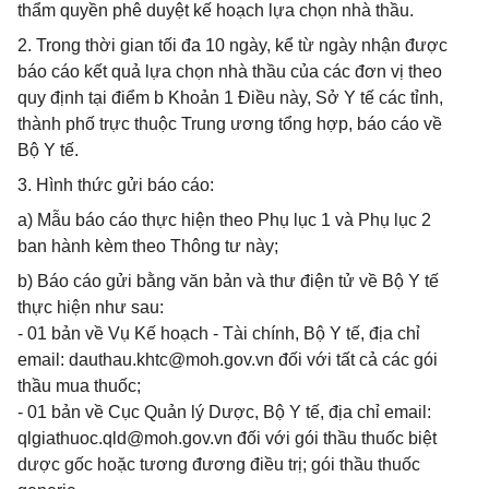
thẩm quyền phê duyệt kế hoạch lựa chọn nhà thầu.
2. Trong thời gian tối đa 10 ngày, kể từ ngày nhận được
báo cáo kết quả lựa chọn nhà thầu của các đơn vị theo
quy định tại điểm b Khoản 1 Điều này, Sở Y tế các tỉnh,
thành phố trực thuộc Trung ương tổng hợp, báo cáo về
Bộ Y tế.
3. Hình thức gửi báo cáo:
a) Mẫu báo cáo thực hiện theo Phụ lục 1 và Phụ lục 2
ban hành kèm theo Thông tư này;
b) Báo cáo gửi bằng văn bản và thư điện tử về Bộ Y tế
thực hiện như sau:
- 01 bản về Vụ Kế hoạch - Tài chính, Bộ Y tế, địa chỉ
email:
dauthau.khtc@moh.gov.vn
đối với tất cả các gói
thầu mua thuốc;
- 01 bản về Cục Quản lý Dược, Bộ Y tế, địa chỉ email:
qlgiathuoc.qld@moh.gov.vn
đối với gói thầu thuốc biệt
dược gốc hoặc tương đương điều trị; gói thầu thuốc