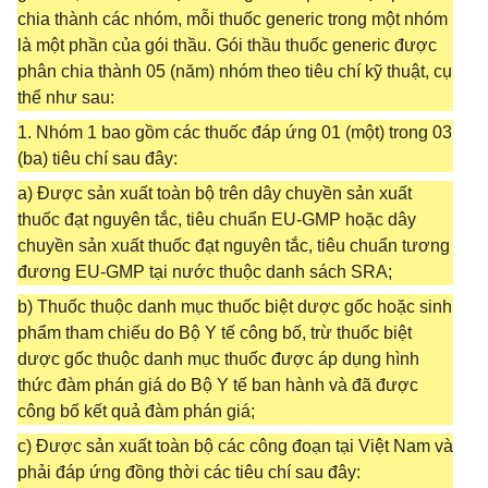
chia thành các nhóm, mỗi thuốc generic trong một nhóm
là một phần của gói thầu. Gói thầu thuốc generic được
phân chia thành 05 (năm) nhóm theo tiêu chí kỹ thuật, cụ
thể như sau:
1. Nhóm 1 bao gồm các thuốc đáp ứng 01 (một) trong 03
(ba) tiêu chí sau đây:
a) Được sản xuất toàn bộ trên dây chuyền sản xuất
thuốc đạt nguyên tắc, tiêu chuẩn EU-GMP hoặc dây
chuyền sản xuất thuốc đạt nguyên tắc, tiêu chuẩn tương
đương EU-GMP tại nước thuộc danh sách SRA;
b) Thuốc thuộc danh mục thuốc biệt dược gốc hoặc sinh
phẩm tham chiếu do Bộ Y tế công bố, trừ thuốc biệt
dược gốc thuộc danh mục thuốc được áp dụng hình
thức đàm phán giá do Bộ Y tế ban hành và đã được
công bố kết quả đàm phán giá;
c) Được sản xuất toàn bộ các công đoạn tại Việt Nam và
phải đáp ứng đồng thời các tiêu chí sau đây: