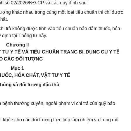
ịnh số 02/2026/NĐ-CP và các quy định sau:
ượng khác nhau trong cùng một loại tiêu chuẩn thì chỉ được
hất.
hi trả không được tính vào tiêu chuẩn bảo đảm thuốc, hóa
uy định tại Thông tư này.
Chương II
 TƯ Y TẾ VÀ TIÊU CHUẨN TRANG BỊ, DỤNG CỤ Y TẾ
O CÁC ĐỐI TƯỢNG
Mục 1
UỐC, HÓA CHẤT, VẬT TƯ Y TẾ
chủng và đối tượng đặc thù
 bệnh thường xuyên, ngoài phạm vi chi trả của quỹ bảo
c khỏe cho các đối tượng trực tiếp làm nhiệm vụ trong môi