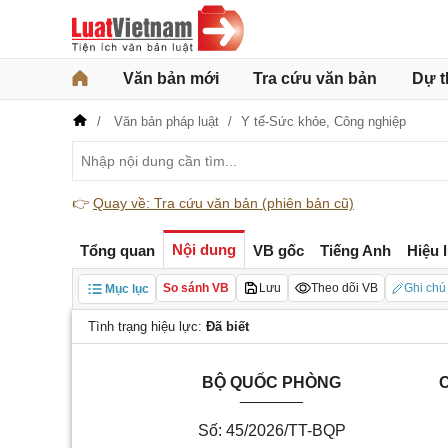
Văn bản mới
Tra cứu văn bản
Dự t
Văn bản pháp luật
Y tế-Sức khỏe,
Công nghiệp
👉
Quay về: Tra cứu văn bản (phiên bản cũ)
Nội dung
Tổng quan
VB gốc
Tiếng Anh
Hiệu 
So sánh VB
Lưu
Theo dõi VB
Ghi chú
Mục lục
Tình trạng hiệu lực:
Đã biết
BỘ QUỐC PHÒNG
C
_______
Số: 45/2026/TT-BQP