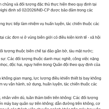
h chủng và đối tượng đặc thù thực hiện theo quy định tại
Nghị định số 02/2026/NĐ-CP được bảo đảm trong các
ượng trực tiếp làm nhiệm vụ huấn luyện, tác chiến thuộc các
ại các đơn vị ở vùng biên giới có điều kiện kinh tế - xã hội
ối tượng thuộc biên chế tại đảo gần bờ, tàu mặt nước;
n sự: Các đối tượng thuộc danh mục nghề, công việc nặng
nhọc, độc hại, nguy hiểm trong Quân đội theo quy định của
hiến không gian mạng, lực lượng điều khiển thiết bị bay không
ệm vụ vận hành, sử dụng, huấn luyện, tác chiến thuộc các
y, nhân viên dù, tuần thám biển trên không: Các đối tượng
hiển máy bay quân sự trên không; dẫn đường trên không, cơ