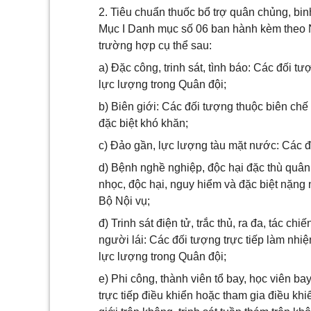
2. Tiêu chuẩn thuốc bổ trợ quân chủng, bin
Mục I Danh mục số 06 ban hành kèm theo 
trường hợp cụ thể sau:
a) Đặc công, trinh sát, tình báo: Các đối t
lực lượng trong Quân đội;
b) Biên giới: Các đối tượng thuộc biên chế t
đặc biệt khó khăn;
c) Đảo gần, lực lượng tàu mặt nước: Các đ
d) Bệnh nghề nghiệp, độc hại đặc thù quâ
nhọc, độc hại, nguy hiểm và đặc biệt nặng 
Bộ Nội vụ;
đ) Trinh sát điện tử, trắc thủ, ra đa, tác c
người lái: Các đối tượng trực tiếp làm nhi
lực lượng trong Quân đội;
e) Phi công, thành viên tổ bay, học viên ba
trực tiếp điều khiển hoặc tham gia điều k