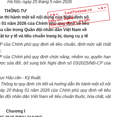
Hà Nội, ngày 25 tháng 5 năm 2026
THÔNG TƯ
ẫn thi hành một số nội dung của Nghị định số
Hiệu lực: Đã biết
Tình trạng hiệu lực: Đã biết
 01 năm 2026 của Chính phủ quy định về tiêu
ậu cần trong Quân đội nhân dân Việt Nam về
ật tư y tế và tiêu chuẩn trang bị, dụng cụ y tế
 của Chính phủ quy định về tiêu chuẩn, định mức vật chất
;
P của Chính phủ quy định chức năng, nhiệm vụ, quyền hạn
ược sửa đổi, bổ sung bởi Nghị định số 03/2025/NĐ-CP của
c Hậu cần - Kỹ thuật;
hông tư quy định chi tiết và hướng dẫn thi hành một số nội
ày 20 tháng 01 năm 2026 của Chính phủ quy định về tiêu
ân đội nhân dân Việt Nam về tiêu chuẩn thuốc, hóa chất, vật
Chương I