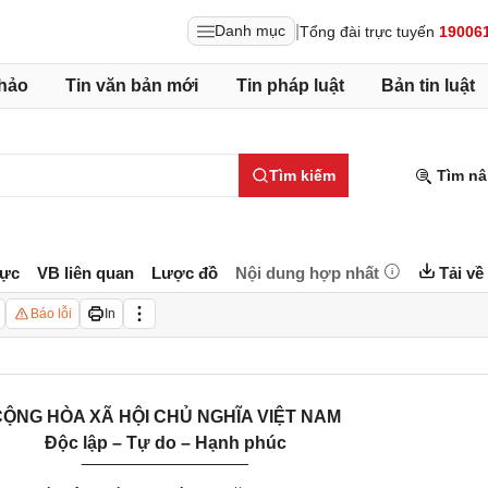
|
Danh mục
Tổng đài trực tuyến
19006
hảo
Tin văn bản mới
Tin pháp luật
Bản tin luật
Tìm kiếm
Tìm nâ
lực
VB liên quan
Lược đồ
Nội dung hợp nhất
Tải về
Báo lỗi
In
ỘNG HÒA XÃ HỘI CHỦ NGHĨA VIỆT NAM
Độc lập – Tự do – Hạnh phúc
_________________