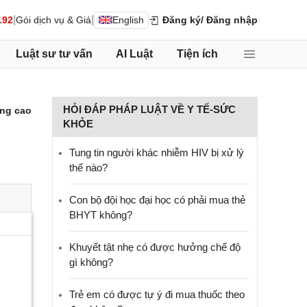
|
|
192
Gói dịch vụ & Giá
English
Đăng ký
/ Đăng nhập
Luật sư tư vấn
AI Luật
Tiện ích
HỎI ĐÁP PHÁP LUẬT VỀ Y TẾ-SỨC
ng cao
KHỎE
Tung tin người khác nhiễm HIV bị xử lý
thế nào?
Con bộ đội học đại học có phải mua thẻ
BHYT không?
Khuyết tật nhẹ có được hưởng chế độ
gì không?
Trẻ em có được tự ý đi mua thuốc theo