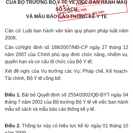
CỦA BỘ TRƯỞNG BỘ Y TẾ VỀ VIỆC BAN HÀNH MẪU
SỔ SÁCH
Hiệu lực: Đã biết
Tình trạng hiệu lực: Đã biết
VÀ MẪU BÁO CÁO THỐNG KÊ Y TẾ
Căn cứ Luật ban hành văn bản quy phạm pháp luật năm
2008;
Căn cứNghị định số 188/2007/NĐ-CP ngày 27 tháng 12
năm 2007 của Chính phủ quy định chức năng, nhiệm vụ,
quyền hạn và cơ cấu tổ chức của Bộ Y tế;
Xét đề nghị của Vụ trưởng các Vụ: Pháp chế, Kế hoạch-
Tài chính, Bộ Y tế công bố:
Điều 1.
Bãi bỏ Quyết định số 2554/2002/QĐ-BYT ngày 04
tháng 7 năm 2002 của Bộ trưởng Bộ Y tế về việc ban hành
mẫu sổ sách và mẫu báo cáo thống kê y tế.
Điều 2.
Thông tư này có hiệu lực kể từ ngày 01 tháng 10
năm 2009.