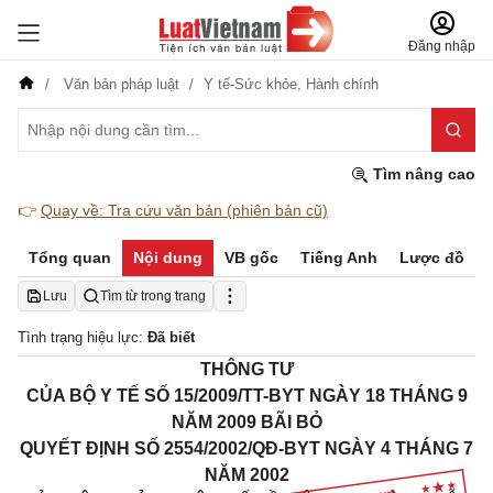
Đăng nhập
Văn bản pháp luật
Y tế-Sức khỏe,
Hành chính
Tìm nâng cao
👉
Quay về: Tra cứu văn bản (phiên bản cũ)
Tổng quan
Nội dung
VB gốc
Tiếng Anh
Lược đồ
Lưu
Tìm từ trong trang
Tình trạng hiệu lực:
Đã biết
THÔNG TƯ
CỦA BỘ Y TẾ SỐ 15/2009/TT-BYT NGÀY 18 THÁNG 9
NĂM 2009 BÃI BỎ
QUYẾT ĐỊNH SỐ 2554/2002/QĐ-BYT NGÀY 4 THÁNG 7
NĂM 2002