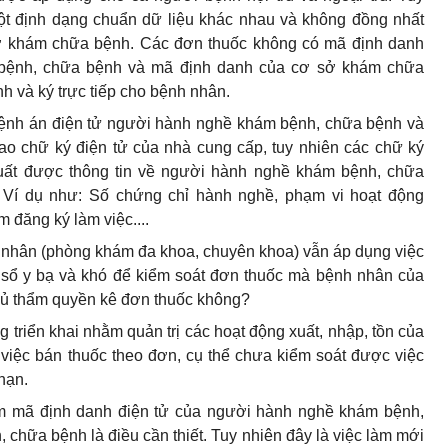
ột định dạng chuẩn dữ liệu khác nhau và không đồng nhất
 sở khám chữa bệnh. Các đơn thuốc không có mã định danh
bệnh, chữa bệnh và mã định danh của cơ sở khám chữa
nh và ký trực tiếp cho bệnh nhân.
Bệnh án điện tử người hành nghề khám bệnh, chữa bệnh và
o chữ ký điện tử của nhà cung cấp, tuy nhiên các chữ ký
xuất được thông tin về người hành nghề khám bệnh, chữa
Ví dụ như: Số chứng chỉ hành nghề, phạm vi hoạt động
 đăng ký làm việc....
nhân (phòng khám đa khoa, chuyên khoa) vẫn áp dụng việc
o sổ y bạ và khó để kiểm soát đơn thuốc mà bệnh nhân của
 đủ thẩm quyền kê đơn thuốc không?
riển khai nhằm quản trị các hoạt động xuất, nhập, tồn của
 việc bán thuốc theo đơn, cụ thể chưa kiểm soát được việc
hạn.
kèm mã định danh điện tử của người hành nghề khám bệnh,
hữa bệnh là điều cần thiết. Tuy nhiên đây là việc làm mới