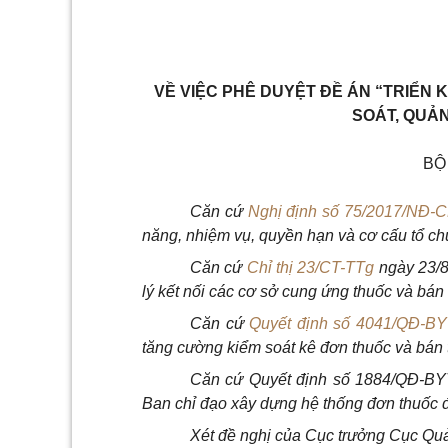
VỀ VIỆC PHÊ DUYỆT ĐỀ ÁN “TRIỂN
SOÁT, QUẢN
BỘ
Căn cứ
Nghị định số 75/2017/NĐ-
năng, nhiệm vụ, quyền hạn và cơ cấu tổ ch
Căn cứ
Chỉ thị 23/CT-TTg
ngày 23/8
lý kết nối các cơ sở cung ứng thuốc và bán
Căn cứ
Quyết định số 4041/QĐ-B
tăng cường kiểm soát kê đơn thuốc và bán 
Căn cứ Quyết định số 1884/QĐ-BYT
Ban chỉ đạo xây dựng hệ thống đơn thuốc đ
Xét đề nghị của Cục trưởng Cục Qu