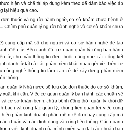
 thực hiện và chế tài áp dụng kèm theo để đảm bảo việc áp
 lại hiệu quả cao.
trị đơn thuốc và người hành nghề, cơ sở khám chữa bệnh ở
... Chính phủ quản lý người hành nghề và cơ sở khám chữa
tế) cung cấp mã số cho người và cơ sở hành nghề để tạo
danh điện tử. Bên cạnh đó, cơ quan quản lý cũng ban hành
ện tử, cho mẫu thông tin đơn thuốc cũng như các cổng kết
định danh từ tất cả các phần mềm khác nhau gửi về. Trên cơ
vụ công nghệ thông tin làm căn cứ để xây dựng phần mềm
ên thông.
an quản lý Nhà nước sẽ lưu các đơn thuốc do cơ sở khám,
uy xuất khi cần. Việc cơ quan quản lý ban hành các chuẩn về
và cơ sở khám bệnh, chữa bệnh đồng thời quản lý khối dữ
h bạch và công tác quản lý, không liên quan tới việc cung
 hiện phần kinh doanh phần mềm kê đơn hay cung cấp mã
 các chuẩn và các định dạng và cổng liên thông. Các doanh
trong việc kinh doanh của mình miễn sao đạt các chuẩn ban