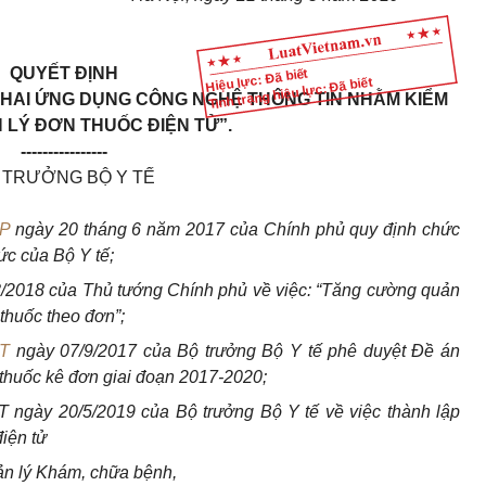
QUYẾT ĐỊNH
Hiệu lực: Đã biết
Tình trạng hiệu lực: Đã biết
 KHAI ỨNG DỤNG CÔNG NGHỆ THÔNG TIN NHẰM KIỂM
 LÝ ĐƠN THUỐC ĐIỆN TỬ”.
----------------
 TRƯỞNG BỘ Y TẾ
CP
ngày 20 tháng 6 năm 2017 của Chính phủ quy định chức
ức của Bộ Y tế;
/2018 của Thủ tướng Chính phủ về việc: “Tăng cường quản
 thuốc theo đơn”;
YT
ngày 07/9/2017 của Bộ trưởng Bộ Y tế phê duyệt Đề án
thuốc kê đơn giai đoạn 2017-2020;
 ngày 20/5/2019 của Bộ trưởng Bộ Y tế về việc thành lập
iện tử
ản lý Khám, chữa bệnh,