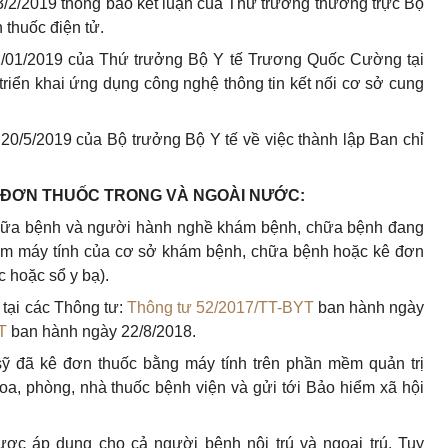
/2/2019 thông báo kết luận của Thứ trưởng thường trực Bộ
 thuốc điện tử.
/01/2019 của Thứ trưởng Bộ Y tế Trương Quốc Cường tại
triển khai ứng dụng công nghệ thông tin kết nối cơ sở cung
0/5/2019 của Bộ trưởng Bộ Y tế về việc thành lập Ban chỉ
Ê ĐƠN THUỐC TRONG VÀ NGOÀI NƯỚC:
chữa bệnh và người hành nghề khám bệnh, chữa bệnh đang
m máy tính của cơ sở khám bệnh, chữa bệnh hoặc kê đơn
c hoặc sổ y bạ).
 tại các Thông tư:
Thông tư 52/2017/TT-BYT
ban hành ngày
T
ban hành ngày 22/8/2018.
sỹ đã kê đơn thuốc bằng máy tính trên phần mềm quản trị
oa, phòng, nhà thuốc bệnh viện và gửi tới Bảo hiểm xã hội
ược áp dụng cho cả người bệnh nội trú và ngoại trú. Tuy