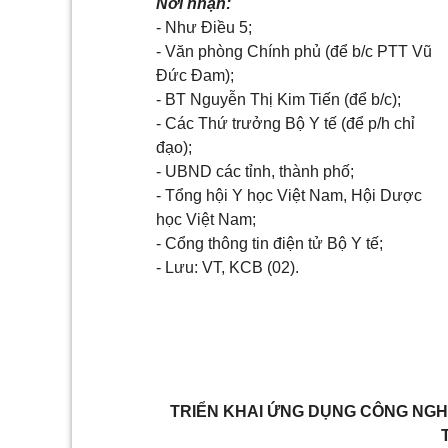
Nơi nhận:
- Như Điều 5;
- Văn phòng Chính phủ (để b/c PTT Vũ
Đức Đam);
- BT Nguyễn Thị Kim Tiến (để b/c);
- Các Thứ trưởng Bộ Y tế (để p/h chỉ
đạo);
- UBND các tỉnh, thành phố;
- Tổng hội Y học Việt Nam, Hội Dược
học Việt Nam;
- Cổng thông tin điện tử Bộ Y tế;
- Lưu: VT, KCB (02).
TRIỂN KHAI ỨNG DỤNG CÔNG NGH