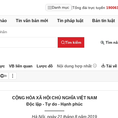
|
Danh mục
Tổng đài trực tuyến
19006
hảo
Tin văn bản mới
Tin pháp luật
Bản tin luật
phẩm
Tìm kiếm
Tìm nâ
lực
VB liên quan
Lược đồ
Nội dung hợp nhất
Tải về
In
CỘNG HÒA XÃ HỘI CHỦ NGHĨA VIỆT NAM
Độc lập - Tự do - Hạnh phúc
---------------
Hà Nội, ngày 21 tháng 8 năm 2019