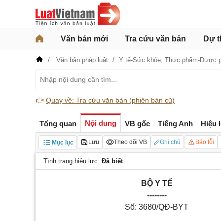
Văn bản mới
Tra cứu văn bản
Dự t
Văn bản pháp luật
Y tế-Sức khỏe,
Thực phẩm-Dược 
👉
Quay về: Tra cứu văn bản (phiên bản cũ)
Nội dung
Tổng quan
VB gốc
Tiếng Anh
Hiệu 
Lưu
Theo dõi VB
Ghi chú
Báo lỗi
Mục lục
Tình trạng hiệu lực:
Đã biết
BỘ Y TẾ
--------
Số:
3680
/QĐ-BYT