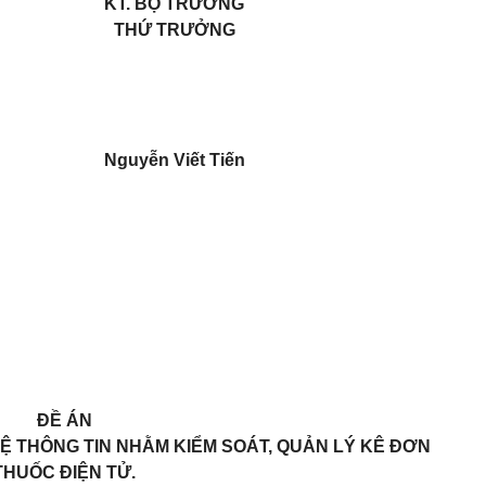
KT. BỘ TRƯỞNG
THỨ TRƯỞNG
Nguyễn Viết Tiến
ĐỀ ÁN
Ệ THÔNG TIN NHẰM KIỂM SOÁT, QUẢN LÝ KÊ ĐƠN
THUỐC ĐIỆN TỬ.