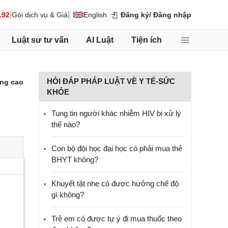
|
|
192
Gói dịch vụ & Giá
English
Đăng ký
/ Đăng nhập
Luật sư tư vấn
AI Luật
Tiện ích
HỎI ĐÁP PHÁP LUẬT VỀ Y TẾ-SỨC
ng cao
KHỎE
Tung tin người khác nhiễm HIV bị xử lý
thế nào?
Con bộ đội học đại học có phải mua thẻ
BHYT không?
Khuyết tật nhẹ có được hưởng chế độ
gì không?
Trẻ em có được tự ý đi mua thuốc theo