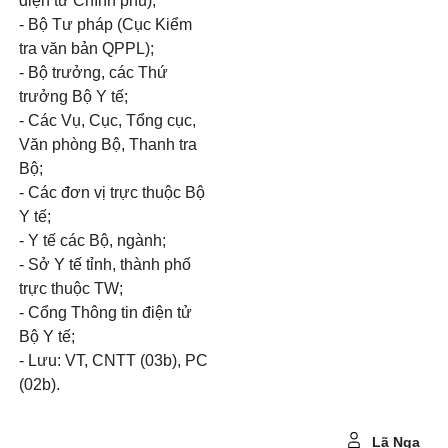
điện tử Chính phủ);
- Bộ Tư pháp (Cục Kiểm
tra văn bản QPPL);
- Bộ trưởng, các Thứ
trưởng Bộ Y tế;
- Các Vụ, Cục, Tổng cục,
Văn phòng Bộ, Thanh tra
Bộ;
- Các đơn vị trực thuộc Bộ
Y tế;
- Y tế các Bộ, ngành;
- Sở Y tế tỉnh, thành phố
trực thuộc TW;
- Cổng Thông tin điện tử
Bộ Y tế;
- Lưu: VT, CNTT (03b), PC
(02b).
Lã Nga