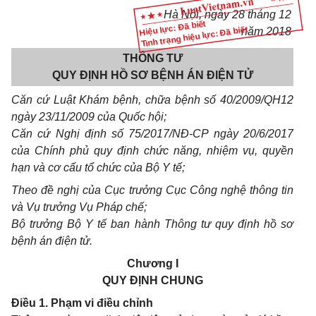
Hà Nội, ngày
28
tháng
12
Hiệu lực: Đã biết
Tình trạng hiệu lực: Đã biết
năm
2018
THÔNG TƯ
QUY ĐỊNH HỒ SƠ BỆNH ÁN ĐIỆN TỬ
Căn cứ Luật Khám bệnh, chữa bệnh số 40/2009/QH12
ngày 23/11/2009 của Quốc hội;
Căn cứ Nghị định số 75/2017/NĐ-CP ngày 20/6/2017
của Chính phủ quy định chức năng, nhiệm vụ, quyền
hạn và cơ cấu tổ chức của Bộ Y tế;
Theo đề nghị của Cục trưởng Cục Công nghệ thông tin
và Vụ trưởng Vụ Pháp chế;
Bộ trưởng Bộ Y tế ban hành Thông tư quy định hồ sơ
bệnh án điện tử.
Chương I
QUY ĐỊNH CHUNG
Điều 1. Phạm vi điều chỉnh