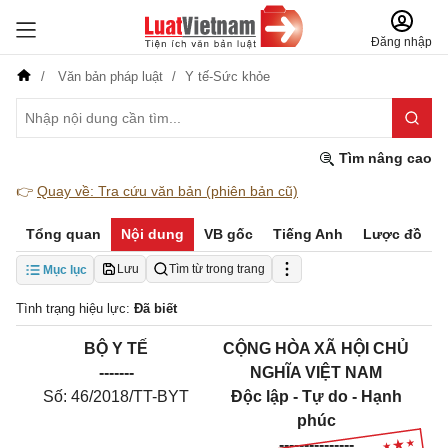
Đăng nhập
Văn bản pháp luật
Y tế-Sức khỏe
Tìm nâng cao
👉
Quay về: Tra cứu văn bản (phiên bản cũ)
Tổng quan
Nội dung
VB gốc
Tiếng Anh
Lược đồ
Lưu
Tìm từ trong trang
Mục lục
Tình trạng hiệu lực:
Đã biết
B
Ộ
Y TẾ
CỘNG HÒA XÃ HỘI CHỦ
-------
NGHĨA VIỆT NAM
Số: 46/2018/TT-BYT
Độc lập - Tự do - Hạnh
phúc
---------------