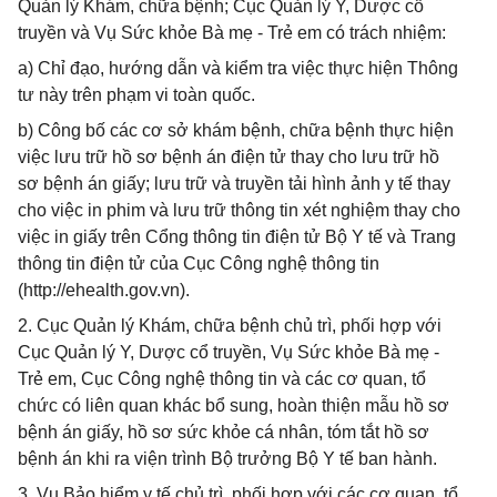
Quản lý Khám, chữa bệnh; Cục Quản lý Y, Dược cổ
truyền và Vụ Sức khỏe Bà mẹ - Trẻ em có trách nhiệm:
a) Chỉ đạo, hướng dẫn và kiểm tra việc thực hiện Thông
tư này trên phạm vi toàn quốc.
b) Công bố các cơ sở khám bệnh, chữa bệnh thực hiện
việc lưu trữ hồ sơ bệnh án điện tử thay cho lưu trữ hồ
sơ bệnh án giấy; lưu trữ và truyền tải hình ảnh y tế thay
cho việc in phim và lưu trữ thông tin xét nghiệm thay cho
việc in giấy trên Cổng thông tin điện tử Bộ Y tế và Trang
thông tin điện tử của Cục Công nghệ thông tin
(http://ehealth.gov.vn).
2. Cục Quản lý Khám, chữa bệnh chủ trì, phối hợp với
Cục Quản lý Y, Dược cổ truyền, Vụ Sức khỏe Bà mẹ -
Trẻ em, Cục Công nghệ thông tin và các cơ quan, tổ
chức có liên quan khác bổ sung, hoàn thiện mẫu hồ sơ
bệnh án giấy, hồ sơ sức khỏe cá nhân, tóm tắt hồ sơ
bệnh án khi ra viện trình Bộ trưởng Bộ Y tế ban hành.
3. Vụ Bảo hiểm y tế chủ trì, phối hợp với các cơ quan, tổ