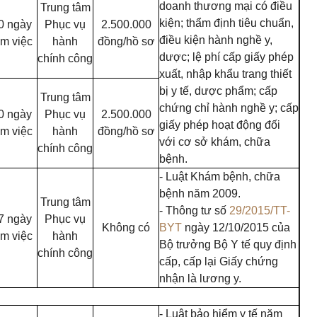
doanh thương mại có điều
Trung tâm
kiện; thẩm định tiêu chuẩn,
0 ngày
Phục vụ
2.500.000
điều kiện hành nghề y,
àm việc
hành
đồng/hồ sơ
dược; lệ phí cấp giấy phép
chính công
xuất, nhập khẩu trang thiết
bị y tế, dược phẩm; cấp
Trung tâm
chứng chỉ hành nghề y; cấp
0 ngày
Phục vụ
2.500.000
giấy phép hoạt động đối
àm việc
hành
đồng/hồ sơ
với cơ sở khám, chữa
chính công
bệnh.
- Luật Khám bệnh, chữa
bệnh năm 2009.
Trung tâm
- Thông tư số
29/2015/TT-
7 ngày
Phục vụ
Không có
BYT
ngày 12/10/2015 của
àm việc
hành
Bộ trưởng Bộ Y tế quy định
chính công
cấp, cấp lại Giấy chứng
nhận là lương y.
- Luật bảo hiểm y tế năm