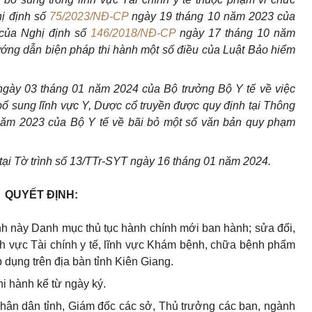
hị định số
75/2023/NĐ-CP
ngày 19 tháng 10 năm 2023 của
 của Nghị định số
146/2018/NĐ-CP
ngày 17 tháng 10 năm
ướng dẫn biện pháp thi hành một số điều của Luật Bảo hiểm
gày 03 tháng 01 năm 2024 của Bộ trưởng Bộ Y tế về việc
bổ sung lĩnh vực Y, Dược cổ truyền được quy định tại Thông
ăm 2023 của Bộ Y tế về bãi bỏ một số văn bản quy phạm
tại Tờ trình số 13/TTr-SYT ngày 16 tháng 01 năm 2024.
QUYẾT ĐỊNH:
h này Danh mục thủ tục hành chính mới ban hành; sửa đổi,
ĩnh vực Tài chính y tế, lĩnh vực Khám bệnh, chữa bệnh phẩm
 dụng trên địa bàn tỉnh Kiên Giang.
hi hành kể từ ngày ký.
n dân tỉnh, Giám đốc các sở, Thủ trưởng các ban, ngành