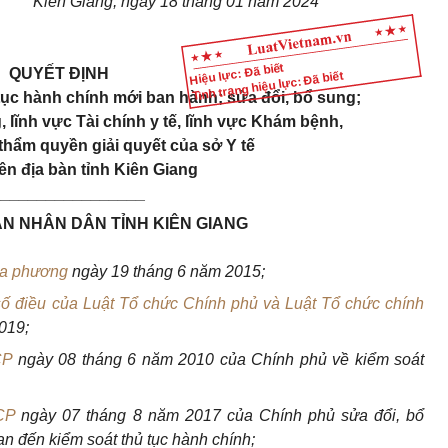
Kiên Giang, ngày 18 tháng 01 năm 2024
Hiệu lực: Đã biết
QUYẾT ĐỊNH
Tình trạng hiệu lực: Đã biết
ục hành chính mới ban hành; sửa đổi, bổ sung;
, lĩnh vực Tài chính y tế, lĩnh vực Khám bệnh,
hẩm quyền giải quyết của sở Y tế
ên địa bàn tỉnh Kiên Giang
_________________
AN NHÂN DÂN TỈNH KIÊN GIANG
ịa phương
ngày 19 tháng 6 năm 2
015;
số điều của Luật Tổ chức Chính phủ và Luật Tổ chức chính
019;
CP
ngày 08 tháng 6 năm 2010 của Chính phủ về kiểm soát
CP
ngày 07 tháng 8 năm 2017 của Chính phủ sửa đổi, bổ
an đến kiểm soát thủ tục hành chính;