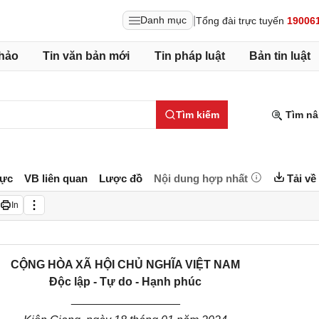
|
Danh mục
Tổng đài trực tuyến
19006
hảo
Tin văn bản mới
Tin pháp luật
Bản tin luật
Tìm kiếm
Tìm nâ
lực
VB liên quan
Lược đồ
Nội dung hợp nhất
Tải về
In
CỘNG HÒA XÃ HỘI CHỦ NGHĨA VIỆT NAM
Độc lập - Tự do - Hạnh phúc
_________________