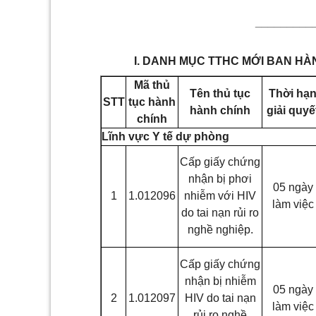
_________
I. DANH MỤC TTHC MỚI BAN HÀ
Mã thủ
Tên thủ tục
Thời hạ
STT
tục hành
hành chính
giải quyế
chính
Lĩnh vực Y tế dự phòng
Cấp giấy chứng
nhận bị phơi
05 ngày
1
1.012096
nhiễm với HIV
làm việc
do tai nạn rủi ro
nghề nghiệp.
Cấp giấy chứng
nhận bị nhiễm
05 ngày
2
1.012097
HIV do tai nạn
làm việc
rủi ro nghề