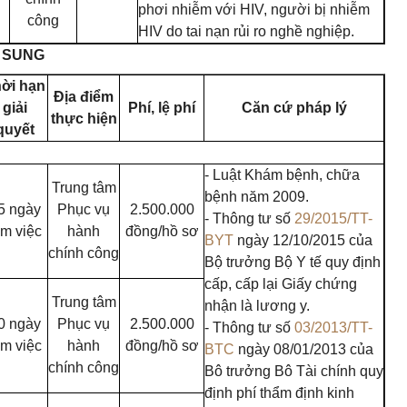
phơi nhiễm với HIV, người bị nhiễm
công
HIV do tai nạn rủi ro nghề nghiệp.
Ổ SUNG
ời hạn
Địa điểm
giải
Phí, lệ phí
Căn cứ pháp lý
thực hiện
quyết
- Luật Khám bệnh, chữa
Trung tâm
bệnh năm 2009.
5 ngày
Phục vụ
2.500.000
- Thông tư số
29/2015/TT-
àm việc
hành
đồng/hồ sơ
BYT
ngày 12/10/2015 của
chính công
Bộ trưởng Bộ Y tế quy định
cấp, cấp lại Giấy chứng
Trung tâm
nhận là lương y.
0 ngày
Phục vụ
2.500.000
- Thông tư số
03/2013/TT-
àm việc
hành
đồng/hồ sơ
BTC
ngày 08/01/2013 của
chính công
Bô trưởng Bô Tài chính quy
định phí thẩm định kinh