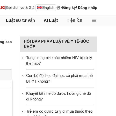
|
|
192
Gói dịch vụ & Giá
English
Đăng ký
/ Đăng nhập
Luật sư tư vấn
AI Luật
Tiện ích
HỎI ĐÁP PHÁP LUẬT VỀ Y TẾ-SỨC
ng cao
KHỎE
Tung tin người khác nhiễm HIV bị xử lý
thế nào?
Con bộ đội học đại học có phải mua thẻ
BHYT không?
Khuyết tật nhẹ có được hưởng chế độ
gì không?
Trẻ em có được tự ý đi mua thuốc theo