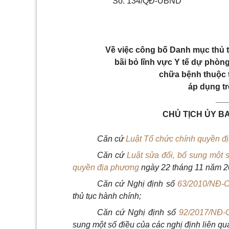
Số: 134/QĐ-UBND
Về việc công bố Danh mục thủ t
bãi bỏ lĩnh vực Y tế dự phòng
chữa bệnh thuộc t
áp dụng tr
__
CHỦ TỊCH ỦY B
Că
n cứ
Luật Tổ chức chính quyền đ
Căn cứ
Luật sửa đổi, bổ sung một 
quyền địa phương
ngày 22 tháng 11 năm 2
Căn cứ Nghị định số
63/2010/NĐ-
thủ tục hành chính;
Căn cứ Nghị định số
92/2017/NĐ-
sung một số điều của các nghị định liên qu