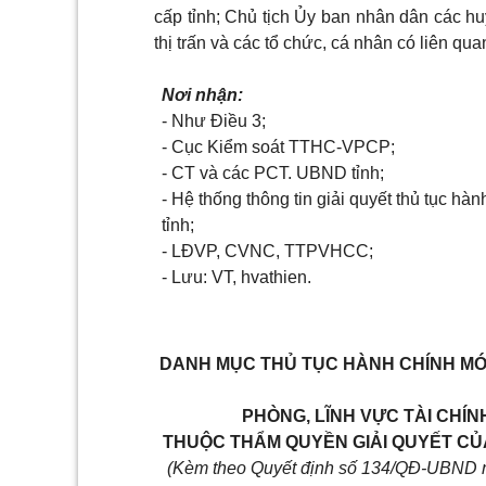
cấp tỉnh; Chủ tịch Ủy ban nhân dân các h
thị trấn và các tổ chức, cá nhân có liên qua
Nơi nhận:
- Như Điều 3;
- Cục Kiểm soát TTHC-VPCP;
- CT và các PCT. UBND tỉnh;
- Hệ thống thông tin giải quyết thủ tục hàn
tỉnh;
- LĐVP, CVNC, TTPVHCC;
- Lưu: VT, hvathien.
DANH MỤC
THỦ TỤC HÀNH CHÍNH MỚI
PHÒNG, LĨNH VỰC TÀI CHÍN
THUỘC THẨM QUYỀN GIẢI QUYẾT CỦA
(Kèm theo Quyết định số 134/QĐ-UBND n