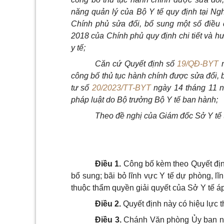
năng quản lý của Bộ Y tế quy định tại Ng
Chính phủ sửa đổi, bổ sung một số điều
2018 của Chính phủ quy định chi tiết và h
y tế;
Căn cứ Quyết định số
19/QĐ-BYT
n
công bố thủ tục hành chính được sửa đổi, 
tư số
20/2023/TT-BYT
ngày 14 tháng 11 n
pháp luật do Bộ trưởng Bộ Y tế ban hành;
Theo đề nghị của Giám đốc Sở Y tế 
Điều 1.
Công bố kèm theo Quyết địn
bổ sung; bãi bỏ lĩnh vực Y tế dự phòng, l
thuộc thẩm quyền giải quyết của Sở Y tế áp
Điều 2.
Quyết định này có hiệu lực t
Điều 3.
Chánh Văn phòng Ủy ban nhâ