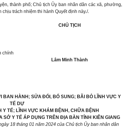
uyện, thành phố; Chủ tịch Ủy ban nhân dân các xã, phường,
n chịu trách nhiệm thi hành Quyết định này./.
CHỦ TỊCH
h chính
Lâm Minh Thành
 BAN HÀNH; SỬA ĐỔI, BỔ SUNG; BÃI BỎ LĨNH VỰC Y
TẾ
DỰ
H Y TẾ; LĨNH VỰC KHÁM BỆNH, CHỮA BỆNH
 SỞ Y TẾ ÁP DỤNG TRÊN ĐỊA BÀN TỈNH KIÊN GIANG
gày 18 tháng 01 năm 2024 của Chủ tịch Ủy ban nhân dân