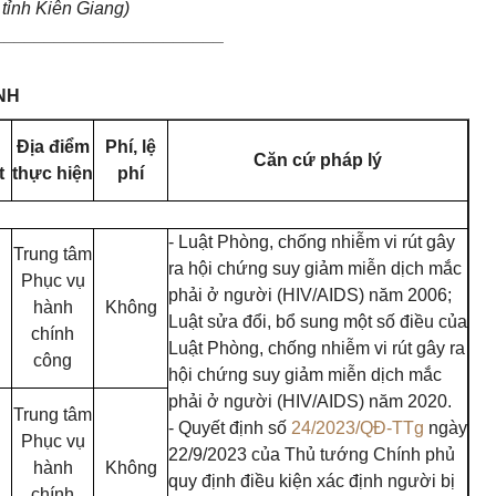
tỉnh Kiên Giang)
_______________________
NH
n
Địa điểm
Phí, lệ
Căn cứ pháp lý
t
thực hiện
phí
- Luật Phòng, chống nhiễm vi rút gây
Trung tâm
ra hội chứng suy giảm miễn dịch mắc
Phục vụ
phải ở người (HIV/AIDS) năm 2006;
hành
Không
Luật sửa đổi, bổ sung một số điều của
chính
Luật Phòng, chống nhiễm vi rút gây ra
công
hội chứng suy giảm miễn dịch mắc
phải ở người (HIV/AIDS) năm 2020.
Trung tâm
- Quyết định số
24/2023/QĐ-TTg
ngày
Phục vụ
22/9/2023 của Thủ tướng Chính phủ
hành
Không
quy định điều kiện xác định người bị
chính