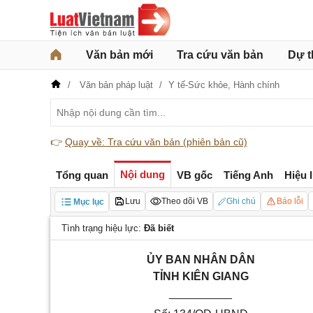
Văn bản mới
Tra cứu văn bản
Dự t
Văn bản pháp luật
Y tế-Sức khỏe,
Hành chính
👉
Quay về: Tra cứu văn bản (phiên bản cũ)
Nội dung
Tổng quan
VB gốc
Tiếng Anh
Hiệu 
Lưu
Theo dõi VB
Ghi chú
Báo lỗi
Mục lục
Tình trạng hiệu lực:
Đã biết
ỦY BAN NHÂN DÂN
TỈNH KIÊN GIANG
__________