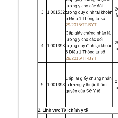
lương y cho các đối
2
3
1.001532
tượng quy định tại khoản
l
5 Điều 1 Thông tư số
29/2015/TT-BYT
Cấp giấy chứng nhận là
lương y cho các đối
2
4
1.001398
tượng quy định tại khoản
l
6 Điều 1 Thông tư số
29/2015/TT-BYT
Cấp lại giấy chứng nhận
0
5
1.001393
là lương y thuộc thẩm
l
quyền của Sở Y tế
2. Lĩnh vực Tài chính y tế