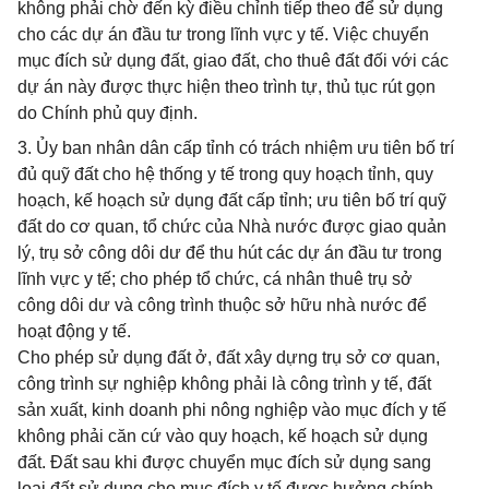
không phải chờ đến kỳ điều chỉnh tiếp theo để sử dụng
cho các dự án đầu tư trong lĩnh vực y tế. Việc chuyển
mục đích sử dụng đất, giao đất, cho thuê đất đối với các
dự án này được thực hiện theo trình tự, thủ tục rút gọn
do Chính phủ quy định.
3. Ủy ban nhân dân cấp tỉnh có trách nhiệm ưu tiên bố trí
đủ quỹ đất cho hệ thống y tế trong quy hoạch tỉnh, quy
hoạch, kế hoạch sử dụng đất cấp tỉnh; ưu tiên bố trí quỹ
đất do cơ quan, tổ chức của Nhà nước được giao quản
lý, trụ sở công dôi dư để thu hút các dự án đầu tư trong
lĩnh vực y tế; cho phép tổ chức, cá nhân thuê trụ sở
công dôi dư và công trình thuộc sở hữu nhà nước để
hoạt động y tế.
Cho phép sử dụng đất ở, đất xây dựng trụ sở cơ quan,
công trình sự nghiệp không phải là công trình y tế, đất
sản xuất, kinh doanh phi nông nghiệp vào mục đích y tế
không phải căn cứ vào quy hoạch, kế hoạch sử dụng
đất. Đất sau khi được chuyển mục đích sử dụng sang
loại đất sử dụng cho mục đích y tế được hưởng chính