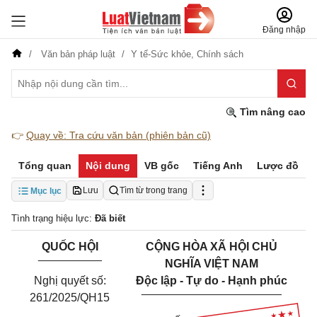
Đăng nhập
Văn bản pháp luật
Y tế-Sức khỏe,
Chính sách
Tìm nâng cao
👉
Quay về: Tra cứu văn bản (phiên bản cũ)
Tổng quan
Nội dung
VB gốc
Tiếng Anh
Lược đồ
Lưu
Tìm từ trong trang
Mục lục
Tình trạng hiệu lực:
Đã biết
QUỐC HỘI
CỘNG HÒA XÃ HỘI CHỦ
__________
NGHĨA VIỆT NAM
Nghị quyết số:
Độc lập - Tự do - Hạnh phúc
______________________
261/2025/QH15