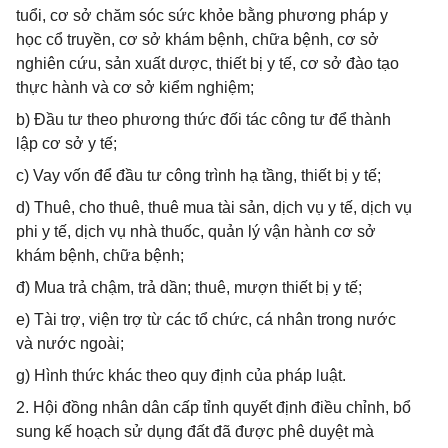
tuổi, cơ sở chăm sóc sức khỏe bằng phương pháp y
học cổ truyền, cơ sở khám bệnh, chữa bệnh, cơ sở
nghiên cứu, sản xuất dược, thiết bị y tế, cơ sở đào tạo
thực hành và cơ sở kiểm nghiệm;
b) Đầu tư theo phương thức đối tác công tư để thành
lập cơ sở y tế;
c) Vay vốn để đầu tư công trình hạ tầng, thiết bị y tế;
d) Thuê, cho thuê, thuê mua tài sản, dịch vụ y tế, dịch vụ
phi y tế, dịch vụ nhà thuốc, quản lý vận hành cơ sở
khám bệnh, chữa bệnh;
đ) Mua trả chậm, trả dần; thuê, mượn thiết bị y tế;
e) Tài trợ, viện trợ từ các tổ chức, cá nhân trong nước
và nước ngoài;
g) Hình thức khác theo quy định của pháp luật.
2. Hội đồng nhân dân cấp tỉnh quyết định điều chỉnh, bổ
sung kế hoạch sử dụng đất đã được phê duyệt mà