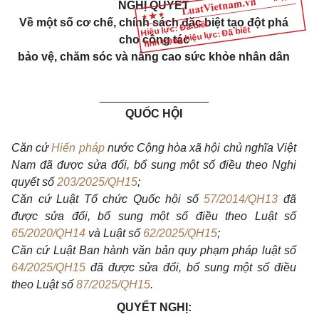
NGHỊ QUYẾT
Về một số cơ chế, chính sách đặc biệt tạo đột phá
Hiệu lực: Đã biết
Tình trạng hiệu lực: Đã biết
cho công tác
bảo vệ, chăm sóc và nâng cao sức khỏe nhân dân
_________________
QUỐC HỘI
Căn cứ
Hiến pháp
nước Cộng hòa xã hội chủ nghĩa Việt
Nam đã được sửa đổi, bổ sung một số điều theo Nghị
quyết số
203/2025/QH15
;
Căn cứ Luật Tổ chức Quốc hội số
57/2014/QH13
đã
được sửa đổi, bổ sung một số điều theo Luật số
65/2020/QH14
và Luật số
62/2025/QH15
;
Căn cứ Luật Ban hành văn bản quy phạm pháp luật số
64/2025/QH15
đã được sửa đổi, bổ sung một số điều
theo Luật số
87/2025/QH15
.
QUYẾT NGHỊ: