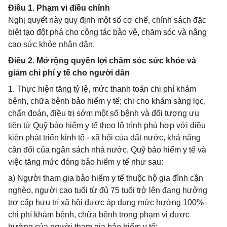
Điều 1. Phạm vi điều chỉnh
Nghị quyết này quy định một số cơ chế, chính sách đặc
biệt tạo đột phá cho công tác bảo vệ, chăm sóc và nâng
cao sức khỏe nhân dân.
Điều 2. Mở rộng quyền lợi chăm sóc sức khỏe và
giảm chi phí y tế cho người dân
1. Thực hiện tăng tỷ lệ, mức thanh toán chi phí khám
bệnh, chữa bệnh bảo hiểm y tế; chi cho khám sàng lọc,
chẩn đoán, điều trị sớm một số bệnh và đối tượng ưu
tiên từ Quỹ bảo hiểm y tế theo lộ trình phù hợp với điều
kiện phát triển kinh tế - xã hội của đất nước, khả năng
cân đối của ngân sách nhà nước, Quỹ bảo hiểm y tế và
việc tăng mức đóng bảo hiểm y tế như sau:
a) Người tham gia bảo hiểm y tế thuộc hộ gia đình cận
nghèo, người cao tuổi từ đủ 75 tuổi trở lên đang hưởng
trợ cấp hưu trí xã hội được áp dụng mức hưởng 100%
chi phí khám bệnh, chữa bệnh trong phạm vi được
hưởng của người tham gia bảo hiểm y tế;