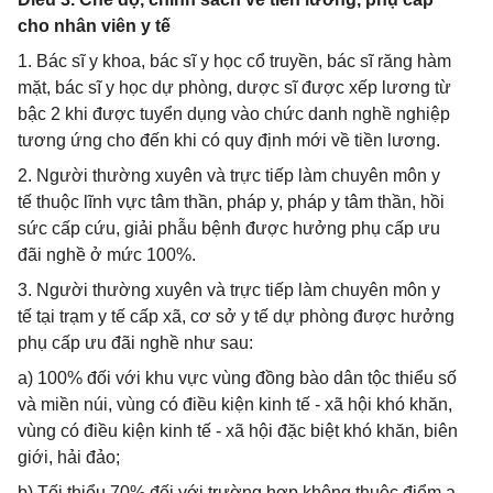
cho nhân viên y tế
1. Bác sĩ y khoa, bác sĩ y học cổ truyền, bác sĩ răng hàm
mặt, bác sĩ y học dự phòng, dược sĩ được xếp lương từ
bậc 2 khi được tuyển dụng vào chức danh nghề nghiệp
tương ứng cho đến khi có quy định mới về tiền lương.
2. Người thường xuyên và trực tiếp làm chuyên môn y
tế thuộc lĩnh vực tâm thần, pháp y, pháp y tâm thần, hồi
sức cấp cứu, giải phẫu bệnh được hưởng phụ cấp ưu
đãi nghề ở mức 100%.
3. Người thường xuyên và trực tiếp làm chuyên môn y
tế tại trạm y tế cấp xã, cơ sở y tế dự phòng được hưởng
phụ cấp ưu đãi nghề như sau:
a) 100% đối với khu vực vùng đồng bào dân tộc thiểu số
và miền núi, vùng có điều kiện kinh tế - xã hội khó khăn,
vùng có điều kiện kinh tế - xã hội đặc biệt khó khăn, biên
giới, hải đảo;
b) Tối thiểu 70% đối với trường hợp không thuộc điểm a