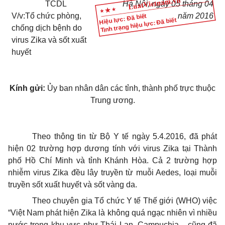
TCDL
Hà Nội
, ngày
05
tháng
04
V/v:Tổ chức phòng,
năm
2016
Hiệu lực: Đã biết
Tình trạng hiệu lực: Đã biết
chống dịch bệnh do
virus Zika và sốt xuất
huyết
Kính gửi:
Ủy ban nhân dân các tỉnh, thành phố trực thuộc
Trung ương.
Theo thông tin từ Bộ Y tế ngày 5.4.2016, đã phát
hiện 02 trường hợp dương tính với virus Zika tại Thành
phố Hồ Chí Minh và tỉnh Khánh Hòa. Cả 2 trường hợp
nhiễm virus Zika đều lây truyền từ muỗi Aedes, loại muỗi
truyền sốt xuất huyết và sốt vàng da.
Theo chuyên gia Tổ chức Y tế Thế giới (WHO) việc
“Việt Nam phát hiện Zika là không quá ngạc nhiên vì nhiều
nước trong khu vực như Thái Lan, Campuchia... cũng đã