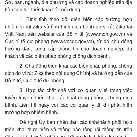
Sở, ban, ngành, địa phương và các doanh nghiệp trên địa
bàn tiếp tục triển khai các nội dung:
1. Bình
tĩ
nh
theo dõi diễn biến các trường hợp
nhiễm vi rút Zika và tình hình dịch bệnh do vi rút Zika tại
Việt Nam trên website của Bộ Y tế (www.moh.gov.vn) và
Cục Y tế dự phòng (www.vncdc.gov.vn), từ đó chủ động
hướng dẫn, cung cấp thông tin cho doanh nghiệp, du
khách về các biện pháp phòng chống dịch bệnh.
2. Chủ động triển khai các biện pháp phòng, chống
dịch do vi rút Zika theo nội dung Chỉ thị và hướng dẫn của
Bộ Y tế, Cục Y tế dự phòng.
3. Hợp tác chặt chẽ với cơ quan y tế trong việc
tuyên truyền, triển khai các hoạt động phòng, chống dịch
bệnh. Liên hệ ngay với các cơ quan y tế khi phát hiện
trường hợp nhiễm bệnh.
Đề nghị
Ủy ban
nhân dân các tỉnh/thành phối hợp
triển khai thực hiện và thông báo rộng rãi thông tin trên
đến các tổ chức/cá nhân hoạt động du lịch trên địa bàn./.