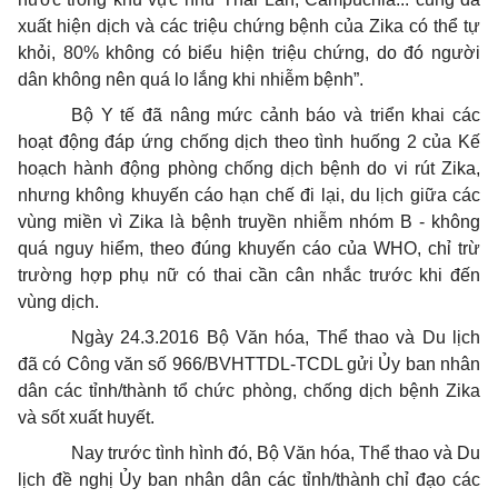
xuất hiện dịch và các triệu chứng bệnh của Zika có thể tự
khỏi, 80% không có biểu hiện triệu chứng, do đó người
dân không nên quá lo lắng khi nhiễm bệnh”.
Bộ Y tế đã nâng mức cảnh báo và triển khai các
hoạt động đáp ứng chống dịch theo tình huống 2 của
Kế
hoạch
hành động phòng chống dịch bệnh do vi rút Zika,
nhưng không khuyến cáo hạn chế đi lại, du lịch giữa các
vùng miền vì Zika là bệnh truyền nhiễm nhóm B - không
quá nguy hiểm, theo đúng khuyến cáo của WHO, chỉ trừ
trường hợp phụ nữ có thai cần cân nhắc trước khi đến
vùng dịch.
Ngày 24.3.2016 Bộ Văn hóa, Thể thao và Du lịch
đã có Công văn số 966/BVHTTDL-TCDL gửi
Ủy ban
nhân
dân các tỉnh/thành tổ chức phòng, chống dịch bệnh Zika
và sốt xuất huyết.
Nay trước tình hình đó, Bộ Văn hóa, Thể thao và Du
lịch đề nghị
Ủy ban
nhân dân các tỉnh/thành chỉ đạo các