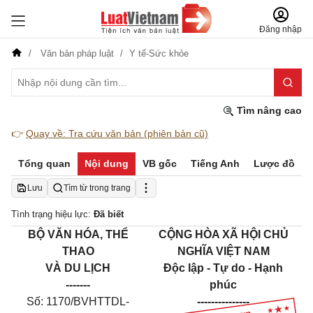
Đăng nhập
Văn bản pháp luật
Y tế-Sức khỏe
Tìm nâng cao
👉
Quay về: Tra cứu văn bản (phiên bản cũ)
Tổng quan
Nội dung
VB gốc
Tiếng Anh
Lược đồ
Lưu
Tìm từ trong trang
Tình trạng hiệu lực:
Đã biết
BỘ VĂN HÓA, THỂ
CỘNG HÒA XÃ HỘI CHỦ
THAO
NGHĨA VIỆT NAM
VÀ DU LỊCH
Độc lập - Tự do - Hạnh
-------
phúc
Số: 1170/BVHTTDL-
---------------