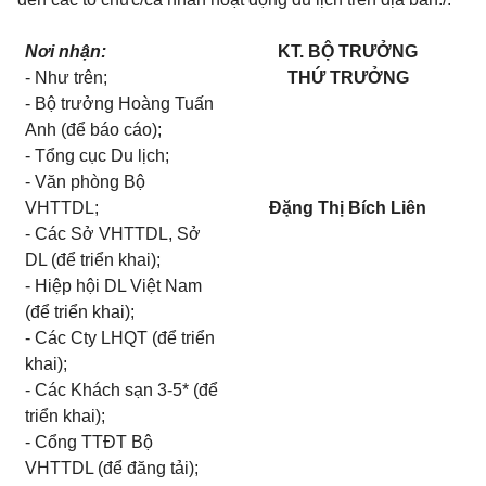
Nơi nhận:
KT. BỘ TRƯỞNG
- Như trên;
THỨ TRƯỞNG
- Bộ trưởng Hoàng Tuấn
Anh
(
để báo cáo);
- Tổng cục Du lịch;
- Văn phòng Bộ
VHTTDL;
Đặng Thị Bích Liên
- Các Sở VHTTDL, Sở
DL (
để triển
khai);
- Hiệp hội DL Việt Nam
(để triển khai);
- Các Cty LHQT (để triển
khai);
- Các Khách sạn 3-5* (đ
ể
triển khai);
- Cổng TTĐT Bộ
VHTTDL (để đăng t
ả
i);