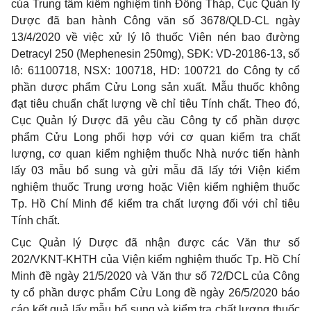
của Trung tâm kiểm nghiệm tỉnh Đồng Tháp, Cục Quản lý
Dược đã ban hành Công văn số 3678/QLD-CL ngày
13/4/2020 về việc xử lý lô thuốc Viên nén bao đường
Detracyl 250 (Mephenesin 250mg), SĐK: VD-20186-13, số
lô: 61100718, NSX: 100718, HD: 100721 do Công ty cổ
phần dược phẩm Cửu Long sản xuất. Mẫu thuốc không
đạt tiêu chuẩn chất lượng về chỉ tiêu Tính chất. Theo đó,
Cục Quản lý Dược đã yêu cầu Công ty cổ phần dược
phẩm Cửu Long phối hợp với cơ quan kiểm tra chất
lượng, cơ quan kiểm nghiệm thuốc Nhà nước tiến hành
lấy 03 mẫu bổ sung và gửi mẫu đã lấy tới Viện kiểm
nghiệm thuốc Trung ương hoặc Viện kiểm nghiệm thuốc
Tp. Hồ Chí Minh để kiểm tra chất lượng đối với chỉ tiêu
Tính chất.
Cục Quản lý Dược đã nhận được các Văn thư số
202/VKNT-KHTH của Viện kiểm nghiệm thuốc Tp. Hồ Chí
Minh đề ngày 21/5/2020 và Văn thư số 72/DCL của Công
ty cổ phần dược phẩm Cửu Long đề ngày 26/5/2020 báo
cáo kết quả lấy mẫu bổ sung và kiểm tra chất lượng thuốc