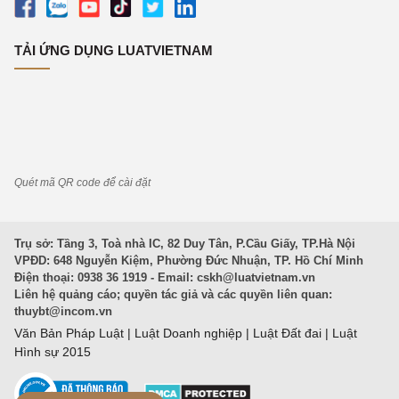
TẢI ỨNG DỤNG LUATVIETNAM
Quét mã QR code để cài đặt
Trụ sở: Tầng 3, Toà nhà IC, 82 Duy Tân, P.Cầu Giấy, TP.Hà Nội
VPĐD: 648 Nguyễn Kiệm, Phường Đức Nhuận, TP. Hồ Chí Minh
Điện thoại: 0938 36 1919 - Email:
cskh@luatvietnam.vn
Liên hệ quảng cáo; quyền tác giả và các quyền liên quan:
thuybt@incom.vn
Văn Bản Pháp Luật
|
Luật Doanh nghiệp
|
Luật Đất đai
|
Luật
Hình sự 2015