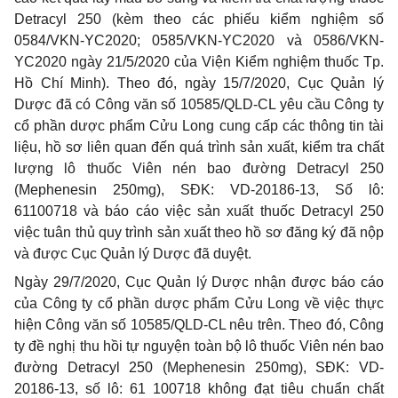
Detracyl 250 (kèm theo các phiếu kiểm nghiệm số
0584/VKN-YC2020; 0585/VKN-YC2020 và 0586/VKN-
YC2020 ngày 21/5/2020 của Viện Kiểm nghiệm thuốc Tp.
Hồ Chí Minh). Theo đó, ngày 15/7/2020, Cục Quản lý
Dược đã có Công văn số 10585/QLD-CL yêu cầu Công ty
cổ phần dược phẩm Cửu Long cung cấp các thông tin tài
liệu, hồ sơ liên quan đến quá trình sản xuất, kiểm tra chất
lượng lô thuốc Viên nén bao đường Detracyl 250
(Mephenesin 250mg), SĐK: VD-20186-13, Số lô:
61100718 và báo cáo việc sản xuất thuốc Detracyl 250
việc tuân thủ quy trình sản xuất theo hồ sơ đăng ký đã nộp
và được Cục Quản lý Dược đã duyệt.
Ngày 29/7/2020, Cục Quản lý Dược nhận được báo cáo
của Công ty cổ phần dược phẩm Cửu Long về việc thực
hiện Công văn số 10585/QLD-CL nêu trên. Theo đó, Công
ty đề nghị thu hồi tự nguyện toàn bộ lô thuốc Viên nén bao
đường Detracyl 250 (Mephenesin 250mg), SĐK: VD-
20186-13, số lô: 61 100718 không đạt tiêu chuẩn chất