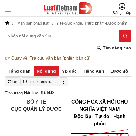
Đăng nhập
Văn bản pháp luật
Y tế-Sức khỏe,
Thực phẩm-Dược phẩm
Tìm nâng cao
👉
Quay về: Tra cứu văn bản (phiên bản cũ)
Tổng quan
Nội dung
VB gốc
Tiếng Anh
Lược đồ
Lưu
Tìm từ trong trang
Tình trạng hiệu lực:
Đã biết
BỘ Y TẾ
CỘNG HÒA XÃ HỘI CHỦ
CỤC QUẢN LÝ DƯỢC
NGHĨA VIỆT NAM
__________
Độc lập - Tự do - Hạnh
phúc
_____________________