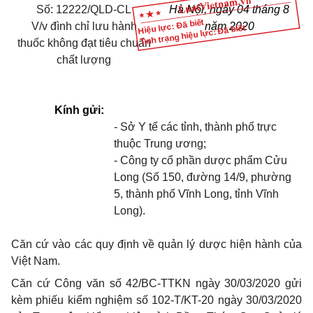
Số: 12222/QLD-CL
Hà Nội, ngày 04 tháng 8
Hiệu lực: Đã biết
V/v đình chỉ lưu hành
năm 2020
Tình trạng hiệu lực: Đã biết
thuốc không đạt tiêu chuẩn
chất lượng
Kính gửi:
- Sở Y tế các tỉnh, thành phố trực
thuộc Trung ương;
- Công ty cổ phần dược phẩm Cửu
Long (Số 150, đường 14/9, phường
5, thành phố Vĩnh Long, tỉnh Vĩnh
Long).
Căn cứ vào các quy định về quản lý dược hiện hành của
Việt Nam.
Căn cứ Công văn số 42/BC-TTKN ngày 30/03/2020 gửi
kèm phiếu kiểm nghiệm số 102-T/KT-20 ngày 30/03/2020