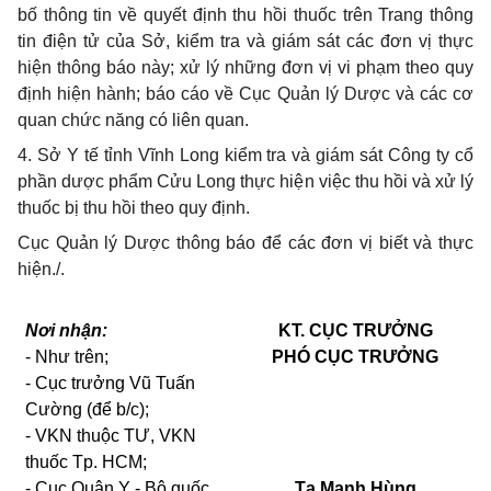
bố thông tin về quyết định thu hồi thuốc trên Trang thông
tin điện tử của Sở, kiểm tra và giám sát các đơn vị thực
hiện thông báo này; xử lý những đơn vị vi phạm theo quy
định hiện hành; báo cáo về Cục Quản lý Dược và các cơ
quan chức năng có liên quan.
4. Sở Y tế tỉnh Vĩnh Long kiểm tra và giám sát Công ty cổ
phần dược phẩm Cửu Long thực hiện việc thu hồi và xử lý
thuốc bị thu hồi theo quy định.
Cục Quản lý Dược thông báo để các đơn vị biết và thực
hiện./.
Nơi nhận:
KT. CỤC TRƯỞNG
- Như trên;
PHÓ CỤC TRƯỞNG
- Cục trưởng Vũ Tuấn
Cường (để b/c);
- VKN thuộc TƯ, VKN
thuốc Tp. HCM;
- Cục Quân Y - Bộ quốc
Tạ Mạnh Hùng