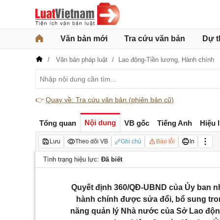
Văn bản mới
Tra cứu văn bản
Dự t
Văn bản pháp luật
Lao động-Tiền lương,
Hành chính
👉
Quay về: Tra cứu văn bản (phiên bản cũ)
Nội dung
Tổng quan
VB gốc
Tiếng Anh
Hiệu 
Lưu
Theo dõi VB
Ghi chú
Báo lỗi
In
Tình trạng hiệu lực:
Đã biết
Quyết định 360/QĐ-UBND của Ủy ban nh
hành chính được sửa đổi, bổ sung tro
năng quản lý Nhà nước của Sở Lao độn