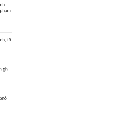
ính
c phạm
ch, tổ
h ghi
 phó