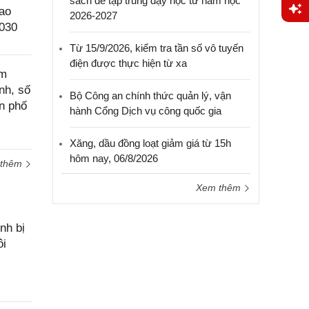
sách để tập trung dạy học từ năm học
ao
2026-2027
2030
Yêu
cầu
Từ 15/9/2026, kiểm tra tần số vô tuyến
hỗ trợ
điện được thực hiện từ xa
ệm
nh, số
Bộ Công an chính thức quản lý, vận
n phố
hành Cổng Dịch vụ công quốc gia
Xăng, dầu đồng loạt giảm giá từ 15h
hôm nay, 06/8/2026
 thêm
Xem thêm
nh bị
ôi