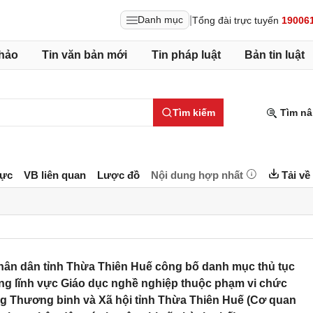
|
Danh mục
Tổng đài trực tuyến
19006
hảo
Tin văn bản mới
Tin pháp luật
Bản tin luật
Tìm kiếm
Tìm nâ
lực
VB liên quan
Lược đồ
Nội dung hợp nhất
Tải về
ân dân tỉnh Thừa Thiên Huế công bố danh mục thủ tục
ng lĩnh vực Giáo dục nghề nghiệp thuộc phạm vi chức
g Thương binh và Xã hội tỉnh Thừa Thiên Huế (Cơ quan