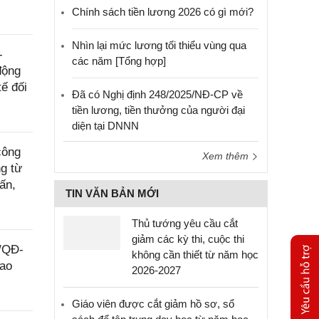
Chính sách tiền lương 2026 có gì mới?
Nhìn lại mức lương tối thiểu vùng qua
-
các năm [Tổng hợp]
động
ế đối
Đã có Nghị định 248/2025/NĐ-CP về
tiền lương, tiền thưởng của người đại
diện tại DNNN
công
Xem thêm
g từ
ấn,
TIN VĂN BẢN MỚI
Thủ tướng yêu cầu cắt
giảm các kỳ thi, cuộc thi
9/QĐ-
không cần thiết từ năm học
lao
2026-2027
Giáo viên được cắt giảm hồ sơ, sổ