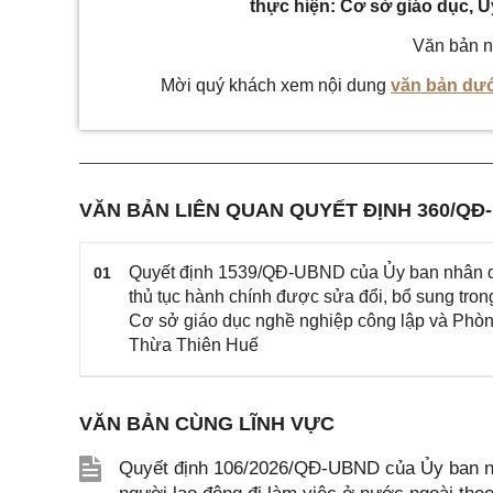
thực hiện: Cơ sở giáo dục, Ủ
Văn bản n
Mời quý khách xem nội dung
văn bản dướ
VĂN BẢN LIÊN QUAN QUYẾT ĐỊNH 360/QĐ
Quyết định 1539/QĐ-UBND của Ủy ban nhân dân
01
thủ tục hành chính được sửa đổi, bổ sung tron
Cơ sở giáo dục nghề nghiệp công lập và Phòng
Thừa Thiên Huế
VĂN BẢN CÙNG LĨNH VỰC
Quyết định 106/2026/QĐ-UBND của Ủy ban nh