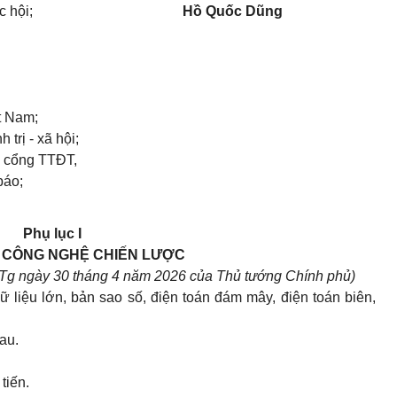
c hội;
Hồ Quốc Dũng
t Nam;
trị - xã hội;
 cổng TTĐT,
báo;
Phụ lục I
 CÔNG NGHỆ CHIẾN LƯỢC
Tg ngày 30 tháng 4 năm 2026 của Thủ tướng Chính phủ)
dữ liệu lớn, bản sao số, điện toán đám mây, điện toán biên,
au.
tiến.