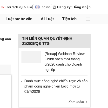
|
|
192
Gói dịch vụ & Giá
English
Đăng ký
/ Đăng nhập
Luật sư tư vấn
AI Luật
Tiện ích
TIN LIÊN QUAN QUYẾT ĐỊNH
ng cao
21/2026/QĐ-TTG
[Recap] Webinar: Review
Chính sách mới tháng
6/2026 dành cho Doanh
nghiệp
Danh mục công nghệ chiến lược và sản
phẩm công nghệ chiến lược mới từ
01/7/2026
Xem thêm