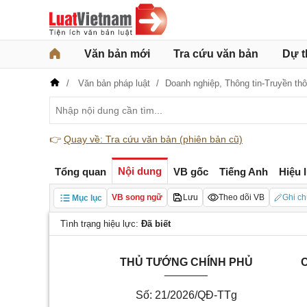
Văn bản mới
Tra cứu văn bản
Dự t
Văn bản pháp luật
Doanh nghiệp,
Thông tin-Truyền th
👉
Quay về: Tra cứu văn bản (phiên bản cũ)
Nội dung
Tổng quan
VB gốc
Tiếng Anh
Hiệu 
VB song ngữ
Lưu
Theo dõi VB
Ghi ch
Mục lục
Tình trạng hiệu lực:
Đã biết
THỦ TƯỚNG CHÍNH PHỦ
C
_______
Số: 21/2026/QĐ-TTg