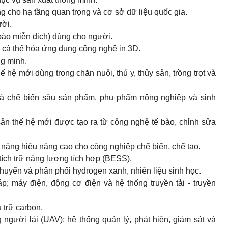
g cho hạ tầng quan trọng và cơ sở dữ liệu quốc gia.
ười.
 bào miễn dịch) dùng cho người.
ế cá thể hóa ứng dụng công nghệ in 3D.
ng minh.
 hệ mới dùng trong chăn nuôi, thú y, thủy sản, trồng trọt và
 và chế biến sâu sản phẩm, phụ phẩm nông nghiệp và sinh
 sản thế hệ mới được tạo ra từ công nghệ tế bào, chỉnh sửa
hức năng hiệu năng cao cho công nghiệp chế biến, chế tạo.
g tích trữ năng lượng tích hợp (BESS).
 chuyển và phân phối hydrogen xanh, nhiên liệu sinh học.
áp; máy điện, động cơ điện và hệ thống truyền tải - truyền
 trữ carbon.
 người lái (UAV); hệ thống quản lý, phát hiện, giám sát và