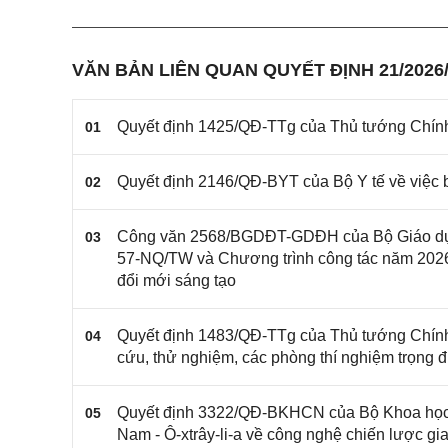
VĂN BẢN LIÊN QUAN QUYẾT ĐỊNH 21/2026
Quyết định 1425/QĐ-TTg của Thủ tướng Chính p
01
Quyết định 2146/QĐ-BYT của Bộ Y tế về việc b
02
Công văn 2568/BGDĐT-GDĐH của Bộ Giáo dục và
03
57-NQ/TW và Chương trình công tác năm 2026 
đổi mới sáng tạo
Quyết định 1483/QĐ-TTg của Thủ tướng Chính 
04
cứu, thử nghiệm, các phòng thí nghiệm trọng đ
Quyết định 3322/QĐ-BKHCN của Bộ Khoa học v
05
Nam - Ô-xtrây-li-a về công nghệ chiến lược gi