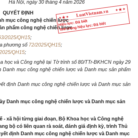
Hà Nội, ngày 30 tháng 4 năm 2026
QUYẾT ĐỊNH
h mục công nghệ chiến lược
Hiệu lực: Đã biết
Tình trạng hiệu lực: Đã biết
ản phẩm công nghệ chiến lược
63/2025/QH15
;
ịa phương số
72/2025/QH15
;
/2025/QH15
;
a học và Công nghệ tại Tờ trình số 80/TTr-BKHCN ngày 29
nh Danh mục công nghệ chiến lược và Danh mục sản phẩm
ết định Danh mục công nghệ chiến lược và Danh mục sản
 này Danh mục công nghệ chiến lược và Danh mục sản
 tế - xã hội từng giai đoạn, Bộ Khoa học và Công nghệ
ang bộ có liên quan rà soát, đánh giá định kỳ, trình Thủ
uyết định Danh mục công nghệ chiến lược và Danh mục