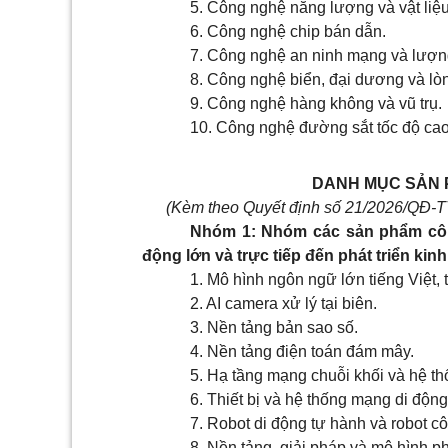
5. Công nghệ năng lượng và vật liệu 
6. Công nghệ chip bán dẫn.
7. Công nghệ an ninh mạng và lượn
8. Công nghệ biển, đại dương và lòn
9. Công nghệ hàng không và vũ trụ.
10. Công nghệ đường sắt tốc độ cao
DANH MỤC SẢN 
(Kèm theo Quyết định số 21/2026/QĐ-T
Nhóm 1: Nhóm các sản phẩm công 
động lớn và trực tiếp đến phát triển kinh
1. Mô hình ngôn ngữ lớn tiếng Việt, t
2. AI camera xử lý tại biên.
3. Nền tảng bản sao số.
4. Nền tảng điện toán đám mây.
5. Hạ tầng mạng chuỗi khối và hệ th
6. Thiết bị và hệ thống mạng di độ
7. Robot di động tự hành và robot c
8. Nền tảng, giải pháp và mô hình p