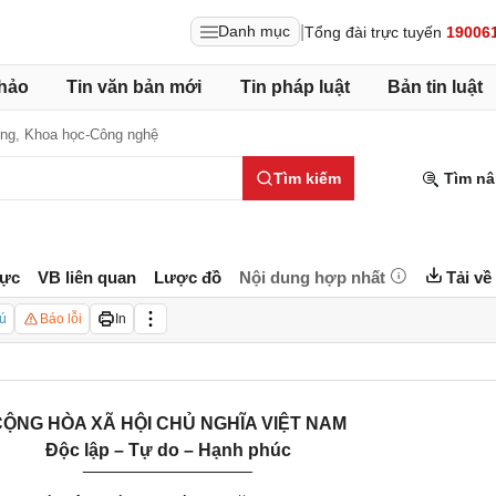
|
Danh mục
Tổng đài trực tuyến
19006
hảo
Tin văn bản mới
Tin pháp luật
Bản tin luật
ông,
Khoa học-Công nghệ
Tìm kiếm
Tìm nâ
lực
VB liên quan
Lược đồ
Nội dung hợp nhất
Tải về
ú
Báo lỗi
In
ỘNG HÒA XÃ HỘI CHỦ NGHĨA VIỆT NAM
Độc lập – Tự do – Hạnh phúc
_________________