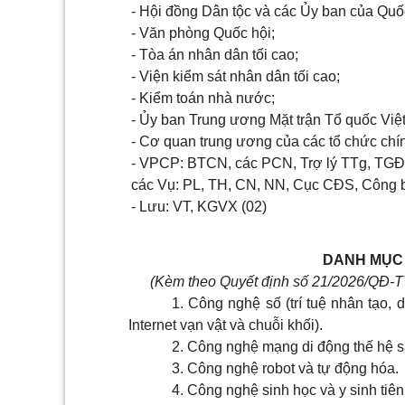
- Hội đồng Dân tộc và các Ủy ban của Quố
- Văn phòng Quốc hội;
- Tòa án nhân dân tối cao;
- Viện kiểm sát nhân dân tối cao;
- Kiểm toán nhà nước;
- Ủy ban Trung ương Mặt trận Tổ quốc Việ
- Cơ quan trung ương của các tổ chức chính 
- VPCP: BTCN, các PCN, Trợ lý TTg, TGĐ
các Vụ: PL, TH, CN, NN, Cục CĐS, Công 
- Lưu: VT, KGVX (02)
DANH MỤC
(Kèm theo Quyết định số 21/2026/QĐ-T
1. Công nghệ số (trí tuệ nhân tạo, 
Internet vạn vật và chuỗi khối).
2. Công nghệ mạng di động thế hệ s
3. Công nghệ robot và tự động hóa.
4. Công nghệ sinh học và y sinh tiên 