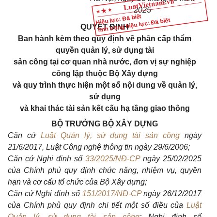
2025
Hiệu lực: Đã biết
Tình trạng hiệu lực: Đã biết
QUYẾT ĐỊNH
Ban hành kèm theo quy định về phân cấp thẩm
quyền quản lý, sử dụng tài
sản công tại cơ quan nhà nước, đơn vị sự nghiệp
công lập thuộc Bộ Xây dựng
và quy trình thực hiện một số nội dung về quản lý,
sử dụng
và khai thác tài sản kết cấu hạ tầng giao thông
BỘ TRƯỞNG BỘ XÂY DỰNG
Căn cứ
Luật Quản lý, sử dụng tài sản công
ngày
21/6/2017, Luật Công nghệ thông tin ngày 29/6/2006;
Căn cứ Nghị định số
33/2025/NĐ-CP
ngày 25/02/2025
của Chính phủ quy định chức năng, nhiệm vụ, quyền
hạn và cơ cấu tổ chức của Bộ Xây dựng;
Căn cứ Nghị định số
151/2017/NĐ-CP
ngày 26/12/2017
của Chính phủ quy định chi tiết một số điều của
Luật
Quản lý, sử dụng tài sản công
; Nghị định số