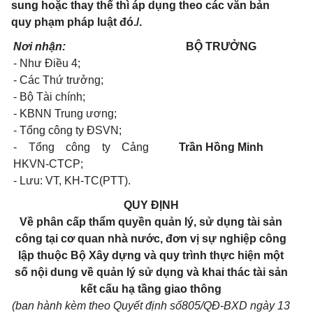
sung hoặc thay thế thì áp dụng theo các văn bản
quy phạm pháp luật đó./.
Nơi nhận:
BỘ TRƯỞNG
- Như Điều 4;
- Các Thứ trưởng;
- Bộ Tài chính;
- KBNN Trung ương;
- Tổng công ty ĐSVN;
- Tổng công ty Cảng
Trần Hồng Minh
HKVN-CTCP;
- Lưu: VT, KH-TC(PTT).
QUY ĐỊNH
Về phân cấp thẩm quyền quản lý, sử dụng tài sản
công tại cơ quan nhà nước, đơn vị sự nghiệp công
lập thuộc Bộ Xây dựng và quy trình thực hiện một
số nội dung về quản lý sử dụng và khai thác tài sản
kết cấu hạ tầng giao thông
(ban hành kèm theo Quyết định số
805
/QĐ-BXD ngày 13