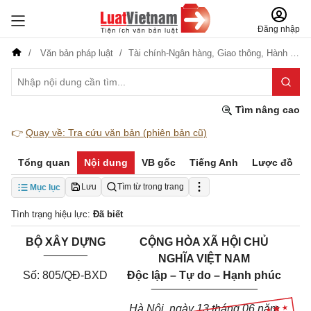
Đăng nhập
Văn bản pháp luật
Tài chính-Ngân hàng,
Giao thông,
Hành chính
Tìm nâng cao
👉
Quay về: Tra cứu văn bản (phiên bản cũ)
Tổng quan
Nội dung
VB gốc
Tiếng Anh
Lược đồ
Lưu
Tìm từ trong trang
Mục lục
Tình trạng hiệu lực:
Đã biết
BỘ XÂY DỰNG
CỘNG HÒA XÃ HỘI CHỦ
_______
NGHĨA VIỆT NAM
Số: 805/QĐ-BXD
Độc lập – Tự do – Hạnh phúc
_________________
Hà Nội, ngày 13 tháng 06 năm