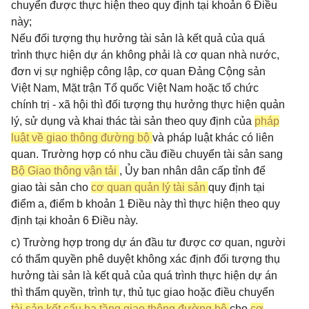
chuyển được thực hiện theo quy định tại khoản 6 Điều
này;
Nếu đối tượng thụ hưởng tài sản là kết quả của quá
trình thực hiện dự án không phải là cơ quan nhà nước,
đơn vị sự nghiệp công lập, cơ quan Đảng Cộng sản
Việt Nam, Mặt trận Tổ quốc Việt Nam hoặc tổ chức
chính trị - xã hội thì đối tượng thụ hưởng thực hiện quản
lý, sử dụng và khai thác tài sản theo quy định của
pháp
luật về giao thông đường bộ
và pháp luật khác có liên
quan. Trường hợp có nhu cầu điều chuyển tài sản sang
Bộ Giao thông vận tải
, Ủy ban nhân dân cấp tỉnh để
giao tài sản cho
cơ quan quản lý tài sản
quy định tại
điểm a, điểm b khoản 1 Điều này thì thực hiện theo quy
định tại khoản 6 Điều này.
c) Trường hợp trong dự án đầu tư được cơ quan, người
có thẩm quyền phê duyệt không xác định đối tượng thụ
hưởng tài sản là kết quả của quá trình thực hiện dự án
thì thẩm quyền, trình tự, thủ tục giao hoặc điều chuyển
tài sản kết cấu hạ tầng giao thông đường bộ
cho
cơ