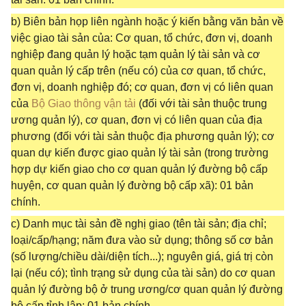
b) Biên bản họp liên ngành hoặc ý kiến bằng văn bản về
việc giao tài sản của: Cơ quan, tổ chức, đơn vị, doanh
nghiệp đang quản lý hoặc tạm quản lý tài sản và cơ
quan quản lý cấp trên (nếu có) của cơ quan, tổ chức,
đơn vị, doanh nghiệp đó; cơ quan, đơn vị có liên quan
của
Bộ Giao thông vận tải
(đối với tài sản thuộc trung
ương quản lý), cơ quan, đơn vị có liên quan của địa
phương (đối với tài sản thuộc địa phương quản lý); cơ
quan dự kiến được giao quản lý tài sản (trong trường
hợp dự kiến giao cho cơ quan quản lý đường bộ cấp
huyện, cơ quan quản lý đường bộ cấp xã): 01 bản
chính.
c) Danh mục tài sản đề nghị giao (tên tài sản; địa chỉ;
loại/cấp/hạng; năm đưa vào sử dụng; thông số cơ bản
(số lượng/chiều dài/diện tích...); nguyên giá, giá trị còn
lại (nếu có); tình trạng sử dụng của tài sản) do cơ quan
quản lý đường bộ ở trung ương/cơ quan quản lý đường
bộ cấp tỉnh lập: 01 bản chính.