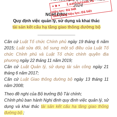
2024
Hiệu lực: Đã biết
Tình trạng hiệu lực: Đã biết
NGHỊ ĐỊNH
Quy định việc quản lý, sử dụng và khai thác
tài sản kết cấu hạ tầng giao thông đường bộ
________________
Căn cứ
Luật Tổ chức Chính phủ
ngày 19 tháng 6 năm
2015;
Luật sửa đổi, bổ sung một số điều của Luật Tổ
chức Chính phủ và Luật Tổ chức chính quyền địa
phương
ngày 22 tháng 11 năm 2019;
Căn cứ
Luật Quản lý, sử dụng tài sản công
ngày 21
tháng 6 năm 2017;
Căn cứ
Luật Giao thông đường bộ
ngày 13 tháng 11
năm 2008;
Theo đề nghị của Bộ trưởng Bộ Tài chính;
Chính phủ ban hành Nghị định quy định việc quản lý, sử
dụng và khai thác
tài sản kết cấu hạ tầng giao thông
đường bộ
;