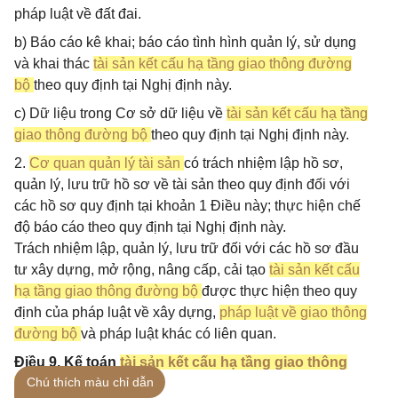
pháp luật về đất đai.
b) Báo cáo kê khai; báo cáo tình hình quản lý, sử dụng
và khai thác
tài sản kết cấu hạ tầng giao thông đường
bộ
theo quy định tại Nghị định này.
c) Dữ liệu trong Cơ sở dữ liệu về
tài sản kết cấu hạ tầng
giao thông đường bộ
theo quy định tại Nghị định này.
2.
Cơ quan quản lý tài sản
có trách nhiệm lập hồ sơ,
quản lý, lưu trữ hồ sơ về tài sản theo quy định đối với
các hồ sơ quy định tại khoản 1 Điều này; thực hiện chế
độ báo cáo theo quy định tại Nghị định này.
Trách nhiệm lập, quản lý, lưu trữ đối với các hồ sơ đầu
tư xây dựng, mở rộng, nâng cấp, cải tạo
tài sản kết cấu
hạ tầng giao thông đường bộ
được thực hiện theo quy
định của pháp luật về xây dựng,
pháp luật về giao thông
đường bộ
và pháp luật khác có liên quan.
Điều 9. Kế toán
tài sản kết cấu hạ tầng giao thông
Chú thích màu chỉ dẫn
đường bộ