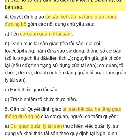
bản sao.
4. Quyết định giao
tài sản kết cấu hạ tầng giao thông
đường bộ
gồm các nội dung chủ yếu sau:
a) Tên
cơ quan quản lý tài sản
.
b) Danh mục tài sản giao (tên tài sản; địa chỉ;
loại/cấp/hạng; năm đưa vào sử dụng; thông số cơ bản
(số lượng/chiều dài/diện tích...); nguyên giá, giá trị còn
lại (nếu có); tình trạng sử dụng của tài sản); cơ quan, tổ
chức, đơn vị, doanh nghiệp đang quản lý hoặc tạm quản
lý tài sản).
c) Hình thức giao tài sản.
d) Trách nhiệm tổ chức thực hiện.
5. Căn cứ Quyết định giao
tài sản kết cấu hạ tầng giao
thông đường bộ
của cơ quan, người có thẩm quyền:
a)
Cơ quan quản lý tài sản
thực hiện việc quản lý, sử
dụng và khai thác tài sản theo quy định tại Nghị định