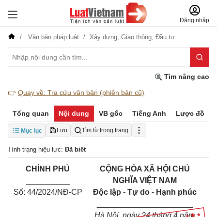
Đăng nhập
Văn bản pháp luật
Xây dựng,
Giao thông,
Đầu tư
Tìm nâng cao
👉
Quay về: Tra cứu văn bản (phiên bản cũ)
Tổng quan
Nội dung
VB gốc
Tiếng Anh
Lược đồ
Lưu
Tìm từ trong trang
Mục lục
Tình trạng hiệu lực:
Đã biết
CHÍNH PHỦ
CỘNG HÒA XÃ HỘI CHỦ
__________
NGHĨA VIỆT NAM
Số: 44/2024/NĐ-CP
Độc lập - Tự do - Hạnh phúc
______________________
Hà Nội, ngày 24 tháng 4 năm