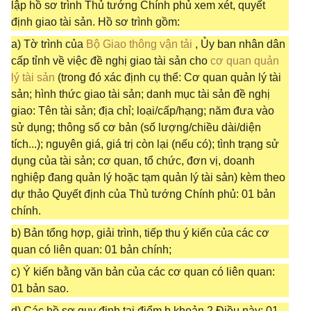
lập hồ sơ trình Thủ tướng Chính phủ xem xét, quyết
định giao tài sản. Hồ sơ trình gồm:
a) Tờ trình của
Bộ Giao thông vận tải
, Ủy ban nhân dân
cấp tỉnh về việc đề nghị giao tài sản cho
cơ quan quản
lý tài sản
(trong đó xác định cụ thể: Cơ quan quản lý tài
sản; hình thức giao tài sản; danh mục tài sản đề nghị
giao: Tên tài sản; địa chỉ; loại/cấp/hạng; năm đưa vào
sử dụng; thông số cơ bản (số lượng/chiều dài/diện
tích...); nguyên giá, giá trị còn lại (nếu có); tình trạng sử
dụng của tài sản; cơ quan, tổ chức, đơn vị, doanh
nghiệp đang quản lý hoặc tạm quản lý tài sản) kèm theo
dự thảo Quyết định của Thủ tướng Chính phủ: 01 bản
chính.
b) Bản tổng hợp, giải trình, tiếp thu ý kiến của các cơ
quan có liên quan: 01 bản chính;
c) Ý kiến bằng văn bản của các cơ quan có liên quan:
01 bản sao.
d) Các hồ sơ quy định tại điểm b khoản 2 Điều này: 01