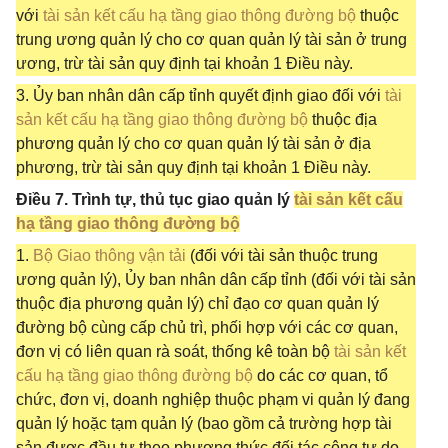
với
tài sản kết cấu hạ tầng giao thông đường bộ
thuộc
trung ương quản lý cho cơ quan quản lý tài sản ở trung
ương, trừ tài sản quy định tại khoản 1 Điều này.
3. Ủy ban nhân dân cấp tỉnh quyết định giao đối với
tài
sản kết cấu hạ tầng giao thông đường bộ
thuộc địa
phương quản lý cho cơ quan quản lý tài sản ở địa
phương, trừ tài sản quy định tại khoản 1 Điều này.
Điều 7. Trình tự, thủ tục giao quản lý
tài sản kết cấu
hạ tầng giao thông đường bộ
1.
Bộ Giao thông vận tải
(đối với tài sản thuộc trung
ương quản lý), Ủy ban nhân dân cấp tỉnh (đối với tài sản
thuộc địa phương quản lý) chỉ đạo cơ quan quản lý
đường bộ cùng cấp chủ trì, phối hợp với các cơ quan,
đơn vị có liên quan rà soát, thống kê toàn bộ
tài sản kết
cấu hạ tầng giao thông đường bộ
do các cơ quan, tổ
chức, đơn vị, doanh nghiệp thuộc phạm vi quản lý đang
quản lý hoặc tạm quản lý (bao gồm cả trường hợp tài
sản được đầu tư theo phương thức đối tác công tư do