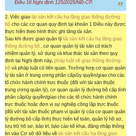
Điều 16 Nghị định 125/2025/NĐ-CP
.
2. Việc giao
tài sản kết cấu hạ tầng giao thông đường
bộ
cho các cơ quan quy định tại khoản 1 Điều này được
thực hiện theo hình thức ghi tăng tài sản.
Sau khi được giao quản lý
tài sản kết cấu hạ tầng giao
thông đường bộ
, cơ quan quản lý tài sản có trách
nhiệm quản lý, sử dụng và khai thác tài sản theo quy
định tại Nghị định này,
pháp luật về giao thông đường
bộ
và pháp luật có liên quan. Trường hợp cơ quan quản
lý tài sản ở trung ương phân cấp/ủy quyền/giao cho các
tổ chức hành chính trực thuộc (đối với tài sản thuộc
trung ương quản lý), cơ quan quản lý đường bộ cấp tỉnh
phân cấp/ủy quyền/giao cho các tổ chức hành chính
trực thuộc hoặc đơn vị sự nghiệp công lập trực thuộc
(đối với tài sản thuộc phạm vi quản lý của cơ quan quản
lý đường bộ cấp tỉnh) thực hiện kế toán, quản lý hồ sơ,
lưu trữ hồ sơ, bảo trì, báo cáo kê khai, đăng nhập thông
tin vào Cơ sở dữ liệu về
tài sản kết cấu hạ tầng giao