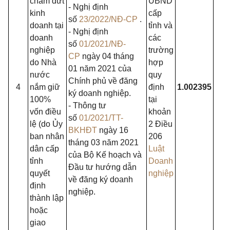
chấm dứt
UBND
- Nghị định
kinh
cấp
số
23/2022/NĐ-CP
.
doanh tại
tỉnh và
- Nghị định
doanh
các
số
01/2021/NĐ-
nghiệp
trường
CP
ngày 04 tháng
do Nhà
hợp
01 năm 2021 của
nước
quy
Chính phủ về đăng
4
nắm giữ
định
1.002395
ký doanh nghiệp.
100%
tại
- Thông tư
vốn điều
khoản
số
01/2021/TT-
lệ (do Ủy
2 Điều
BKHĐT
ngày 16
ban nhân
206
tháng 03 năm 2021
dân cấp
Luật
của Bộ Kế hoạch và
tỉnh
Doanh
Đầu tư hướng dẫn
quyết
nghiệp
về đăng ký doanh
định
nghiệp.
thành lập
hoặc
giao