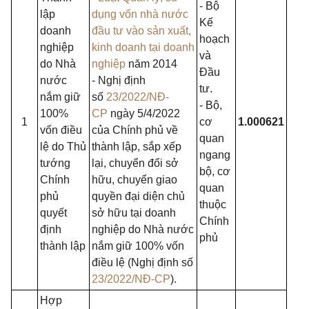
- Bộ
lập
dụng vốn nhà nước
Kế
doanh
đầu tư vào sản xuất,
hoạch
nghiệp
kinh doanh tại doanh
và
do Nhà
nghiệp
năm 2014
Đầu
nước
- Nghị định
tư.
nắm giữ
số
23/2022/NĐ-
- Bộ,
100%
CP
ngày 5/4/2022
1
cơ
1.000621
vốn điều
của Chính phủ về
quan
lệ do Thủ
thành lập, sắp xếp
ngang
tướng
lại, chuyển đổi sở
bộ, cơ
Chính
hữu, chuyển giao
quan
phủ
quyền đại diện chủ
thuộc
quyết
sở hữu tại doanh
Chính
định
nghiệp do Nhà nước
phủ
thành lập
nắm giữ 100% vốn
điều lệ (Nghị định số
23/2022/NĐ-CP
).
Hợp