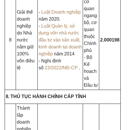
cơ
quan
Giải thể
-
Luật Doanh nghiệp
ngang
doanh
năm 2020.
bộ, cơ
nghiệp
-
Luật Quản lý, sử
quan
do Nhà
dụng vốn nhà nước
thuộc
8
nước
đầu tư vào sản xuất,
2.000198
Chính
nắm giữ
kinh doanh tại doanh
phủ
100%
nghiệp
năm 2014
- Bộ
vốn điều
- Nghị định
Kế
lệ
số
23/2022/NĐ-CP
.
hoạch
và
Đầu tư
II. THỦ TỤC HÀNH CHÍNH CẤP TỈNH
Thành
lập
doanh
nghiệp