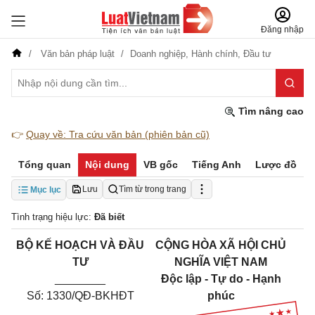
Đăng nhập
Văn bản pháp luật
Doanh nghiệp,
Hành chính,
Đầu tư
Tìm nâng cao
👉
Quay về: Tra cứu văn bản (phiên bản cũ)
Tổng quan
Nội dung
VB gốc
Tiếng Anh
Lược đồ
Lưu
Tìm từ trong trang
Mục lục
Tình trạng hiệu lực:
Đã biết
BỘ KẾ HOẠCH VÀ ĐẦU
CỘNG HÒA XÃ HỘI CHỦ
TƯ
NGHĨA VIỆT NAM
________
Độc lập - Tự do - Hạnh
Số: 1330/QĐ-BKHĐT
phúc
______________________