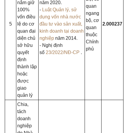
nắm giữ
năm 2020.
quan
100%
-
Luật Quản lý, sử
ngang
vốn điều
dụng vốn nhà nước
bộ, cơ
5
lệ do cơ
đầu tư vào sản xuất,
2.000237
quan
quan đại
kinh doanh tại doanh
thuộc
diện chủ
nghiệp
năm 2014.
Chính
sở hữu
- Nghị định
phủ
quyết
số
23/2022/NĐ-CP
.
định
thành lập
hoặc
được
giao
quản lý
Chia,
tách
doanh
nghiệp
do Nhà