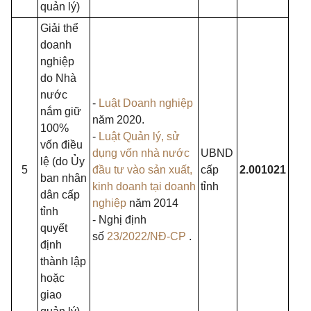
quản lý)
Giải thể
doanh
nghiệp
do Nhà
nước
-
Luật Doanh nghiệp
nắm giữ
năm 2020.
100%
-
Luật Quản lý, sử
vốn điều
dụng vốn nhà nước
UBND
lệ (do Ủy
5
đầu tư vào sản xuất,
cấp
2.001021
ban nhân
kinh doanh tại doanh
tỉnh
dân cấp
nghiệp
năm 2014
tỉnh
- Nghị định
quyết
số
23/2022/NĐ-CP
.
định
thành lập
hoặc
giao