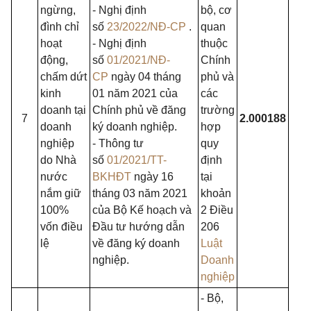
ngừng,
- Nghị định
bộ, cơ
đình chỉ
số
23/2022/NĐ-CP
.
quan
hoạt
- Nghị định
thuộc
động,
số
01/2021/NĐ-
Chính
chấm dứt
CP
ngày 04 tháng
phủ và
kinh
01 năm 2021 của
các
doanh tại
Chính phủ về đăng
trường
7
2.000188
doanh
ký doanh nghiệp.
hợp
nghiệp
- Thông tư
quy
do Nhà
số
01/2021/TT-
định
nước
BKHĐT
ngày 16
tại
nắm giữ
tháng 03 năm 2021
khoản
100%
của Bộ Kế hoạch và
2 Điều
vốn điều
Đầu tư hướng dẫn
206
lệ
về đăng ký doanh
Luật
nghiệp.
Doanh
nghiệp
- Bộ,