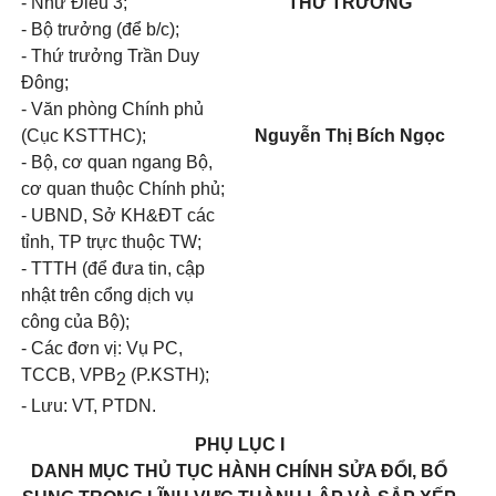
- Như Điều 3;
THỨ TRƯỞNG
- Bộ trưởng (để b/c);
- Thứ trưởng Trần Duy
Đông;
- Văn phòng Chính phủ
(Cục KSTTHC);
Nguyễn Thị Bích Ngọc
- Bộ, cơ quan ngang Bộ,
cơ quan thuộc Chính phủ;
- UBND, Sở KH&ĐT các
tỉnh, TP trực thuộc TW;
- TTTH (để đưa tin, cập
nhật trên cổng dịch vụ
công của Bộ);
- Các đơn vị: Vụ PC,
TCCB, VPB
(P.KSTH);
2
- Lưu: VT, PTDN.
PHỤ LỤC I
DANH MỤC THỦ TỤC HÀNH CHÍNH SỬA ĐỔI, BỔ