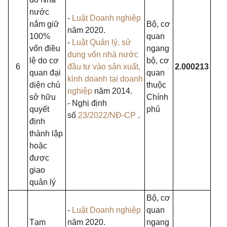
nước
-
Luật Doanh nghiệp
nắm giữ
Bộ, cơ
năm 2020.
100%
quan
-
Luật Quản lý, sử
vốn điều
ngang
dụng vốn nhà nước
lệ do cơ
bộ, cơ
6
đầu tư vào sản xuất,
2.000213
quan đại
quan
kinh doanh tại doanh
diện chủ
thuộc
nghiệp
năm 2014.
sở hữu
Chính
- Nghị định
quyết
phủ
số
23/2022/NĐ-CP
.
định
thành lập
hoặc
được
giao
quản lý
Bộ, cơ
-
Luật Doanh nghiệp
quan
Tạm
năm 2020.
ngang