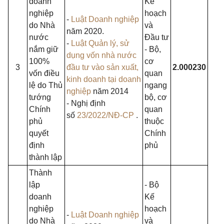
doanh
Kế
nghiệp
hoạch
-
Luật Doanh nghiệp
do Nhà
và
năm 2020.
nước
Đầu tư
-
Luật Quản lý, sử
nắm giữ
- Bộ,
dụng vốn nhà nước
100%
cơ
3
đầu tư vào sản xuất,
2.000230
vốn điều
quan
kinh doanh tại doanh
lệ do Thủ
ngang
nghiệp
năm 2014
tướng
bộ, cơ
- Nghị định
Chính
quan
số
23/2022/NĐ-CP
.
phủ
thuộc
quyết
Chính
định
phủ
thành lập
Thành
lập
- Bộ
doanh
Kế
nghiệp
hoạch
-
Luật Doanh nghiệp
do Nhà
và