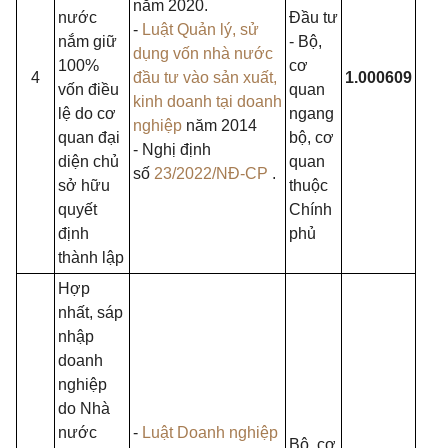
năm 2020.
nước
Đầu tư
-
Luật Quản lý, sử
nắm giữ
- Bộ,
dụng vốn nhà nước
100%
cơ
4
đầu tư vào sản xuất,
1.000609
vốn điều
quan
kinh doanh tại doanh
lệ do cơ
ngang
nghiệp
năm 2014
quan đại
bộ, cơ
- Nghị định
diện chủ
quan
số
23/2022/NĐ-CP
.
sở hữu
thuộc
quyết
Chính
định
phủ
thành lập
Hợp
nhất, sáp
nhập
doanh
nghiệp
do Nhà
nước
-
Luật Doanh nghiệp
Bộ, cơ