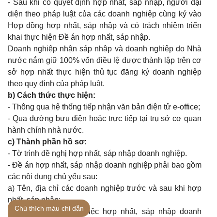
- Sau khi có quyết định hợp nhất, sáp nhập, người đại
diện theo pháp luật của các doanh nghiệp cùng ký vào
Hợp đồng hợp nhất, sáp nhập và có trách nhiệm triển
khai thực hiện Đề án hợp nhất, sáp nhập.
Doanh nghiệp nhận sáp nhập và doanh nghiệp do Nhà
nước nắm giữ 100% vốn điều lệ được thành lập trên cơ
sở hợp nhất thực hiện thủ tục đăng ký doanh nghiệp
theo quy định của pháp luật.
b) Cách thức thực hiện:
- Thông qua hệ thống tiếp nhận văn bản điện tử e-office;
- Qua đường bưu điện hoặc trực tiếp tại trụ sở cơ quan
hành chính nhà nước.
c) Thành phần hồ sơ:
- Tờ trình đề nghị hợp nhất, sáp nhập doanh nghiệp.
- Đề án hợp nhất, sáp nhập doanh nghiệp phải bao gồm
các nội dung chủ yếu sau:
a) Tên, địa chỉ các doanh nghiệp trước và sau khi hợp
nhất, sáp nhập;
Chú thích màu chỉ dẫn
b) Sự cần thiết của việc hợp nhất, sáp nhập doanh