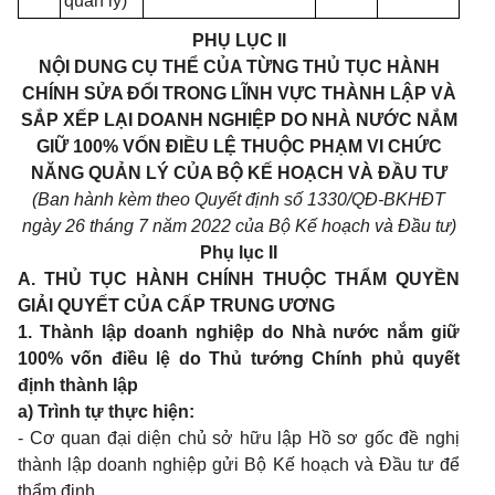
quản lý)
PHỤ LỤC II
NỘI DUNG CỤ THỂ CỦA TỪNG THỦ TỤC HÀNH
CHÍNH SỬA ĐỔI TRONG LĨNH VỰC THÀNH LẬP VÀ
SẮP XẾP LẠI DOANH NGHIỆP DO NHÀ NƯỚC NẮM
GIỮ 100% VỐN ĐIỀU LỆ THUỘC PHẠM VI CHỨC
NĂNG QUẢN LÝ CỦA BỘ KẾ HOẠCH VÀ ĐẦU TƯ
(Ban hành kèm theo Quyết định số 1330/QĐ-BKHĐT
ngày 26 tháng 7 năm 2022 của Bộ Kế hoạch và Đầu tư)
Phụ lục II
A. THỦ TỤC HÀNH CHÍNH THUỘC THẨM QUYỀN
GIẢI QUYẾT CỦA CẤP TRUNG ƯƠNG
1. Thành lập doanh nghiệp do Nhà nước nắm giữ
100% vốn điều lệ do Thủ tướng Chính phủ quyết
định thành lập
a) Trình tự thực hiện:
- Cơ quan đại diện chủ sở hữu lập Hồ sơ gốc đề nghị
thành lập doanh nghiệp gửi Bộ Kế hoạch và Đầu tư để
thẩm định.