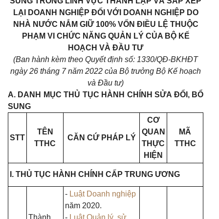
SUNG TRONG LĨNH VỰC THÀNH LẬP VÀ SẮP XẾP
LẠI DOANH NGHIỆP ĐỐI VỚI DOANH NGHIỆP DO
NHÀ NƯỚC NẮM GIỮ 100% VỐN ĐIỀU LỆ THUỘC
PHẠM VI CHỨC NĂNG QUẢN LÝ CỦA BỘ KẾ
HOẠCH VÀ ĐẦU TƯ
(Ban hành kèm theo Quyết định số: 1330/QĐ-BKHĐT
ngày 26 tháng 7 năm 2022 của Bộ trưởng Bộ Kế hoạch
và Đầu tư)
A. DANH MỤC THỦ TỤC HÀNH CHÍNH SỬA ĐỔI, BỔ
SUNG
CƠ
TÊN
QUAN
MÃ
STT
CĂN CỨ PHÁP LÝ
TTHC
THỰC
TTHC
HIỆN
I. THỦ TỤC HÀNH CHÍNH CẤP TRUNG ƯƠNG
-
Luật Doanh nghiệp
năm 2020.
Thành
-
Luật Quản lý, sử