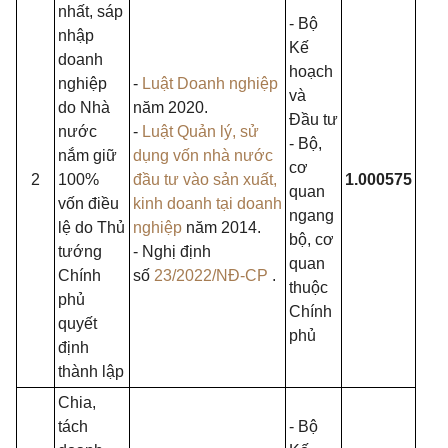
nhất, sáp
- Bộ
nhập
Kế
doanh
hoạch
nghiệp
-
Luật Doanh nghiệp
và
do Nhà
năm 2020.
Đầu tư
nước
-
Luật Quản lý, sử
- Bộ,
nắm giữ
dụng vốn nhà nước
cơ
2
100%
đầu tư vào sản xuất,
1.000575
quan
vốn điều
kinh doanh tại doanh
ngang
lệ do Thủ
nghiệp
năm 2014.
bộ, cơ
tướng
- Nghị định
quan
Chính
số
23/2022/NĐ-CP
.
thuộc
phủ
Chính
quyết
phủ
định
thành lập
Chia,
tách
- Bộ