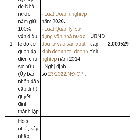
do Nhà
nước
-
Luật Doanh nghiệp
nắm giữ
năm 2020.
100%
-
Luật Quản lý, sử
vốn điều
dụng vốn nhà nước
UBND
1
lệ do cơ
đầu tư vào sản xuất,
cấp
2.000529
quan đại
kinh doanh tại doanh
tỉnh
diện chủ
nghiệp
năm 2014
sở hữu
- Nghị định
(Ủy ban
số
23/2022/NĐ-CP
.
nhân dân
cấp tỉnh)
quyết
định
thành lập
Hợp
nhất, sáp
nhập