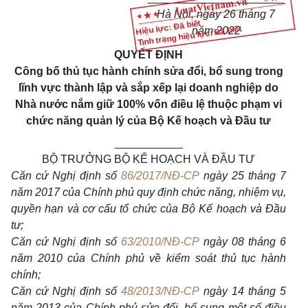
Hà Nội, ngày 26 tháng 7
Hiệu lực: Đã biết
Tình trạng hiệu lực: Đã biết
năm 2022
QUYẾT ĐỊNH
Công bố thủ tục hành chính sửa đổi, bổ sung trong
lĩnh vực thành lập và sắp xếp lại doanh nghiệp do
Nhà nước nắm giữ 100% vốn điều lệ thuộc phạm vi
chức năng quản lý của Bộ Kế hoạch và Đầu tư
___________
BỘ TRƯỞNG BỘ KẾ HOẠCH VÀ ĐẦU TƯ
Căn cứ Nghị định số
86/2017/NĐ-CP
ngày 25 tháng 7
năm 2017 của Chính phủ quy định chức năng, nhiệm vụ,
quyền hạn và cơ cấu tổ chức của Bộ Kế hoạch và Đầu
tư;
Căn cứ Nghị định số
63/2010/NĐ-CP
ngày 08 tháng 6
năm 2010 của Chính phủ về kiểm soát thủ tục hành
chính;
Căn cứ Nghị định số
48/2013/NĐ-CP
ngày 14 tháng 5
năm 2013 của Chính phủ sửa đổi, bổ sung một số điều