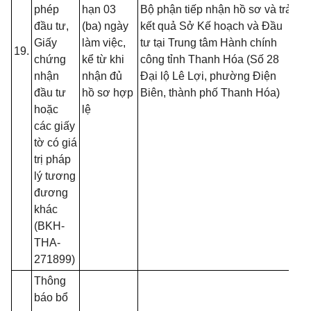
đồ
phép
hạn 03
Bộ phận tiếp nhận hồ sơ và trả
tạ
đầu tư,
(ba) ngày
kết quả Sở Kế hoạch và Đầu
nộ
Giấy
làm việc,
tư tại Trung tâm Hành chính
19.
nế
chứng
kể từ khi
công tỉnh Thanh Hóa (Số 28
tr
nhận
nhận đủ
Đại lộ Lê Lợi, phường Điện
(T
đầu tư
hồ sơ hợp
Biên, thành phố Thanh Hóa)
13
hoặc
lệ
B
các giấy
tờ có giá
trị pháp
lý tương
đương
khác
(BKH-
THA-
271899)
Thông
báo bổ