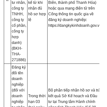
tư nhân,
kể từ khi
Biên, thành phố Thanh Hóa)
- 
công ty
nhận đủ
hoặc qua mạng điện tử trên
đố
TNHH,
hồ sơ hợp
Cổng thông tin quốc gia về
t
công ty
lệ
đăng ký doanh nghiệp:
đă
cổ phần,
https://dangkykinhdoanh.gov.vn
mạ
công ty
(T
hợp
13
danh)
B
(BKH-
THA-
271886)
Đăng ký
- 
đổi tên
đồ
doanh
tạ
nghiệp
nộ
(đối với
Bộ phận tiếp nhận hồ sơ và trả
nế
doanh
Trong thời
kết quả Sở Kế hoạch và Đầu
tr
nghiệp
hạn 03
tư tại Trung tâm Hành chính
(T