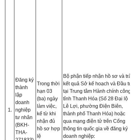
- 
đồ
tạ
nộ
Bộ phận tiếp nhận hồ sơ và trả
Đăng ký
nế
Trong thời
kết quả Sở kế hoạch và Đầu tư
thành
tr
hạn 03
tại Trung tâm Hành chính công
lập
(T
(ba) ngày
tỉnh Thanh Hóa (Số 28 Đại lộ
doanh
13
làm việc,
Lê Lợi, phường Điện Biên,
1.
nghiệp
B
kể từ khi
thành phố Thanh Hóa) hoặc
tư nhân
- 
nhận đủ
qua mạng điện tử trên Cổng
(BKH-
đố
hồ sơ hợp
thông tin quốc gia về đăng ký
THA-
t
lệ
doanh nghiệp:
271833)
đă