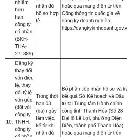
nhiệm
- 
nhận đủ
hoặc qua mạng điện tử trên
hữu
đố
hồ sơ hợp
Cổng thông tin quốc gia về
hạn,
t
lệ
đăng ký doanh nghiệp:
công ty
đă
https://dangkykinhdoanh.gov.vn
cổ phần
mạ
(BKH-
(T
THA-
13
271889)
B
Đăng ký
- 
thay đổi
đồ
vốn điều
tạ
lệ, thay
nộ
Bộ phận tiếp nhận hồ sơ và trả
đổi tỷ lệ
nế
Trong thời
kết quả Sở Kế hoạch và Đầu
vốn góp
tr
hạn 03
tư tại Trung tâm Hành chính
(đối với
(T
(ba) ngày
công tỉnh Thanh Hóa (Số 28
công ty
13
làm việc,
Đại lộ Lê Lợi, phường Điện
10.
TNHH,
B
kể từ khi
Biên, thành phố Thanh Hóa)
công ty
- 
nhận đủ
hoặc qua mạng điện tử trên
cổ phần,
đố