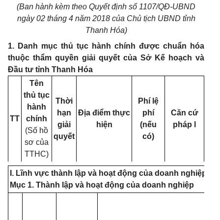
(Ban hành kèm theo Quyết định số 1107/QĐ-UBND
ngày 02 tháng 4 năm 2018 của Chủ tịch UBND tỉnh
Thanh Hóa)
1. Danh mục thủ tục hành chính được chuẩn hóa
thuộc thẩm quyền giải quyết của Sở Kế hoạch và
Đầu tư tỉnh Thanh Hóa
Tên
thủ tục
Thời
Phí lệ
hành
hạn
Địa điểm thực
phí
Căn cứ
TT
chính
giải
hiện
(nếu
pháp l
(Số hồ
quyết
có)
sơ của
TTHC)
I. Lĩnh vực thành lập và hoạt động của doanh nghiệp
Mục 1. Thành lập và hoạt động của doanh nghiệp