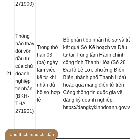
271900)
- 
đồ
tạ
Thông
nộ
Bộ phận tiếp nhận hồ sơ và trả
báo thay
nế
Trong thời
kết quả Sở Kế hoạch và Đầu
đổi vốn
tr
hạn 03
tư tại Trung tâm Hành chính
đầu tư
(T
(ba) ngày
công tỉnh Thanh Hóa (Số 28
của chủ
13
làm việc,
Đại lộ Lê Lợi, phường Điện
21.
doanh
B
kể từ khi
Biên, thành phố Thanh Hóa)
nghiệp
- 
nhận đủ
hoặc qua mạng điện tử trên
tư nhân
đố
hồ sơ hợp
Cổng thông tin quốc gia về
(BKH-
t
lệ
đăng ký doanh nghiệp:
THA-
đă
https://dangkykinhdoanh.gov.vn
271901)
mạ
(T
13
B
Chú thích màu chỉ dẫn