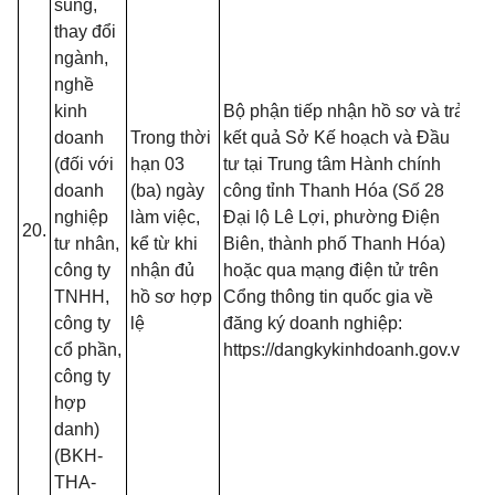
sung,
- 
thay đổi
đồ
ngành,
tạ
nghề
nộ
kinh
Bộ phận tiếp nhận hồ sơ và trả
nế
doanh
Trong thời
kết quả Sở Kế hoạch và Đầu
tr
(đối với
hạn 03
tư tại Trung tâm Hành chính
(T
doanh
(ba) ngày
công tỉnh Thanh Hóa (Số 28
13
nghiệp
làm việc,
Đại lộ Lê Lợi, phường Điện
20.
B
tư nhân,
kể từ khi
Biên, thành phố Thanh Hóa)
- 
công ty
nhận đủ
hoặc qua mạng điện tử trên
đố
TNHH,
hồ sơ hợp
Cổng thông tin quốc gia về
t
công ty
lệ
đăng ký doanh nghiệp:
đă
cổ phần,
https://dangkykinhdoanh.gov.vn
mạ
công ty
(T
hợp
13
danh)
B
(BKH-
THA-