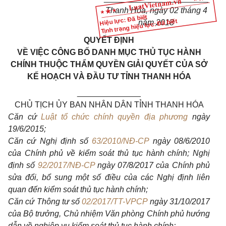
Thanh Hóa, ngày 02 tháng 4
Hiệu lực: Đã biết
Tình trạng hiệu lực: Đã biết
năm 2018
QUYẾT ĐỊNH
VỀ VIỆC CÔNG BỐ DANH MỤC THỦ TỤC HÀNH
CHÍNH THUỘC THẨM QUYỀN GIẢI QUYẾT CỦA SỞ
KẾ HOẠCH VÀ ĐẦU TƯ TỈNH THANH HÓA
______________
CHỦ TỊCH ỦY BAN NHÂN DÂN TỈNH THANH HÓA
Căn cứ
Luật tổ chức chính quyền địa phương
ngày
19/6/2015;
Căn cứ Nghị định số
63/2010/NĐ-CP
ngày 08/6/2010
của Chính phủ về kiểm soát thủ tục hành chính; Nghị
định số
92/2017/NĐ-CP
ngày 07/8/2017 của Chính phủ
sửa đổi, bổ sung một số điều của các Nghị định liên
quan đến kiểm soát thủ tục hành chính;
Căn cứ Thông tư số
02/2017/TT-VPCP
ngày 31/10/2017
của Bộ trưởng, Chủ nhiệm Văn phòng Chính phủ hướng
dẫn về nghiệp vụ kiểm soát thủ tục hành chính;