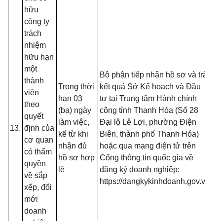
hữu
công ty
trách
- 
nhiệm
đồ
hữu hạn
tạ
một
nộ
Bộ phận tiếp nhận hồ sơ và trả
thành
nế
Trong thời
kết quả Sở Kế hoạch và Đầu
viên
tr
hạn 03
tư tại Trung tâm Hành chính
theo
(T
(ba) ngày
công tỉnh Thanh Hóa (Số 28
quyết
13
làm việc,
Đại lộ Lê Lợi, phường Điện
13.
định của
B
kể từ khi
Biên, thành phố Thanh Hóa)
cơ quan
- 
nhận đủ
hoặc qua mạng điện tử trên
có thẩm
đố
hồ sơ hợp
Cổng thông tin quốc gia về
quyền
t
lệ
đăng ký doanh nghiệp:
về sắp
đă
https://dangkykinhdoanh.gov.vn
xếp, đổi
mạ
mới
(T
doanh
13