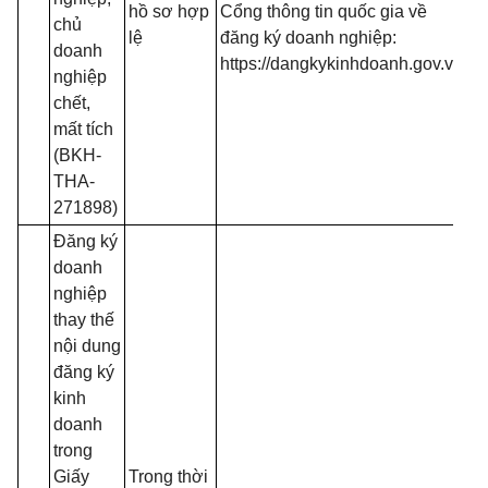
hồ sơ hợp
Cổng thông tin quốc gia về
chủ
t
lệ
đăng ký doanh nghiệp:
doanh
đă
https://dangkykinhdoanh.gov.vn
nghiệp
mạ
chết,
(T
mất tích
13
(BKH-
B
THA-
271898)
Đăng ký
doanh
nghiệp
thay thế
nội dung
đăng ký
kinh
doanh
trong
1
Giấy
Trong thời