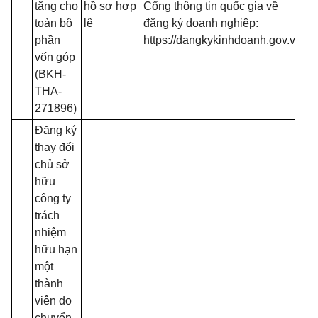
tặng cho
hồ sơ hợp
Cổng thông tin quốc gia về
t
toàn bộ
lệ
đăng ký doanh nghiệp:
đă
phần
https://dangkykinhdoanh.gov.vn
mạ
vốn góp
(T
(BKH-
13
THA-
B
271896)
Đăng ký
thay đổi
chủ sở
hữu
công ty
trách
nhiệm
hữu hạn
một
thành
- 
viên do
đồ
chuyển