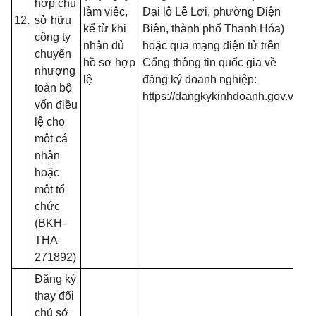
hợp chủ
13
làm việc,
Đại lộ Lê Lợi, phường Điện
12.
sở hữu
B
kể từ khi
Biên, thành phố Thanh Hóa)
công ty
- 
nhận đủ
hoặc qua mạng điện tử trên
chuyển
đố
hồ sơ hợp
Cổng thông tin quốc gia về
nhượng
t
lệ
đăng ký doanh nghiệp:
toàn bộ
đă
https://dangkykinhdoanh.gov.vn
vốn điều
mạ
lệ cho
(T
một cá
13
nhân
B
hoặc
một tổ
chức
(BKH-
THA-
271892)
Đăng ký
thay đổi
chủ sở