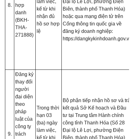
làm việc,
Đại lộ Lê Lợi, phường Điện
8.
hợp
B
kể từ khi
Biên, thành phố Thanh Hóa)
danh
- 
nhận đủ
hoặc qua mạng điện tử trên
(BKH-
đố
hồ sơ hợp
Cổng thông tin quốc gia về
THA-
t
lệ
đăng ký doanh nghiệp:
271888)
đă
https://dangkykinhdoanh.gov.vn
mạ
(T
13
B
Đăng ký
- 
thay đổi
đồ
người
tạ
đại diện
nộ
Bộ phận tiếp nhận hồ sơ và trả
theo
nế
Trong thời
kết quả Sở Kế hoạch và Đầu
pháp
tr
hạn 03
tư tại Trung tâm Hành chính
luật của
(T
(ba) ngày
công tỉnh Thanh Hóa (Số 28
công ty
13
làm việc,
Đại lộ Lê Lợi, phường Điện
9.
trách
B
kể từ khi
Biên, thành phố Thanh Hóa)