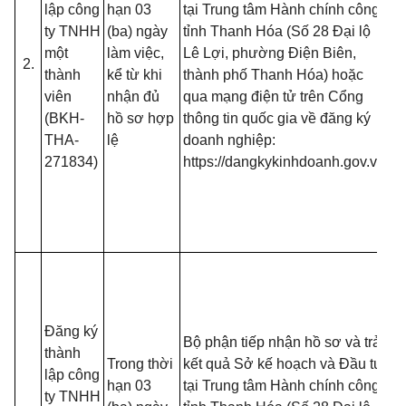
lập công
hạn 03
tại Trung tâm Hành chính công
(T
ty TNHH
(ba) ngày
tỉnh Thanh Hóa (Số 28 Đại lộ
13
một
làm việc,
Lê Lợi, phường Điện Biên,
2.
B
thành
kể từ khi
thành phố Thanh Hóa) hoặc
- 
viên
nhận đủ
qua mạng điện tử trên Cổng
đố
(BKH-
hồ sơ hợp
thông tin quốc gia về đăng ký
t
THA-
lệ
doanh nghiệp:
đă
271834)
https://dangkykinhdoanh.gov.vn
mạ
(T
13
B
- 
đồ
tạ
Đăng ký
nộ
Bộ phận tiếp nhận hồ sơ và trả
thành
nế
Trong thời
kết quả Sở kế hoạch và Đầu tư
lập công
tr
hạn 03
tại Trung tâm Hành chính công
ty TNHH
(T