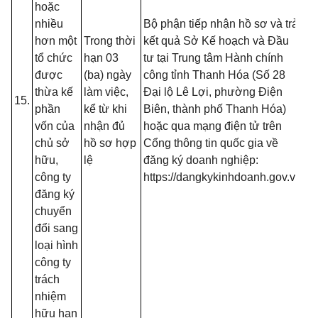
hoặc
nộ
nhiều
Bộ phận tiếp nhận hồ sơ và trả
nế
hơn một
Trong thời
kết quả Sở Kế hoạch và Đầu
tr
tổ chức
hạn 03
tư tại Trung tâm Hành chính
(T
được
(ba) ngày
công tỉnh Thanh Hóa (Số 28
13
thừa kế
làm việc,
Đại lộ Lê Lợi, phường Điện
15.
B
phần
kể từ khi
Biên, thành phố Thanh Hóa)
- 
vốn của
nhận đủ
hoặc qua mạng điện tử trên
đố
chủ sở
hồ sơ hợp
Cổng thông tin quốc gia về
t
hữu,
lệ
đăng ký doanh nghiệp:
đă
công ty
https://dangkykinhdoanh.gov.vn
mạ
đăng ký
(T
chuyển
13
đổi sang
B
loại hình
công ty
trách
nhiệm
hữu hạn