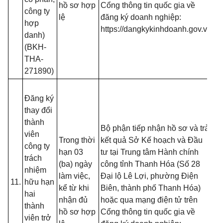
hồ sơ hợp
Cổng thông tin quốc gia về
công ty
t
lệ
đăng ký doanh nghiệp:
hợp
đă
https://dangkykinhdoanh.gov.vn
danh)
mạ
(BKH-
(T
THA-
13
271890)
B
- 
Đăng ký
đồ
thay đổi
tạ
thành
nộ
Bộ phận tiếp nhận hồ sơ và trả
viên
nế
Trong thời
kết quả Sở Kế hoạch và Đầu
công ty
tr
hạn 03
tư tại Trung tâm Hành chính
trách
(T
(ba) ngày
công tỉnh Thanh Hóa (Số 28
nhiệm
13
làm việc,
Đại lộ Lê Lợi, phường Điện
11.
hữu hạn
B
kể từ khi
Biên, thành phố Thanh Hóa)
hai
- 
nhận đủ
hoặc qua mạng điện tử trên
thành
đố
hồ sơ hợp
Cổng thông tin quốc gia về
viên trở
t