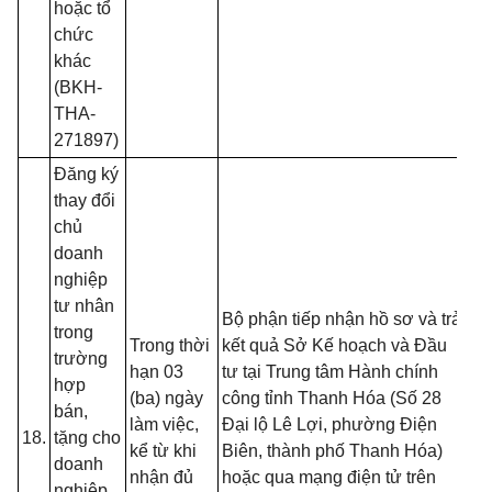
hoặc tổ
chức
khác
(BKH-
THA-
271897)
Đăng ký
thay đổi
chủ
- 
doanh
đồ
nghiệp
tạ
tư nhân
nộ
Bộ phận tiếp nhận hồ sơ và trả
trong
nế
Trong thời
kết quả Sở Kế hoạch và Đầu
trường
tr
hạn 03
tư tại Trung tâm Hành chính
hợp
(T
(ba) ngày
công tỉnh Thanh Hóa (Số 28
bán,
13
làm việc,
Đại lộ Lê Lợi, phường Điện
18.
tặng cho
B
kể từ khi
Biên, thành phố Thanh Hóa)
doanh
- 
nhận đủ
hoặc qua mạng điện tử trên
nghiệp,
đố