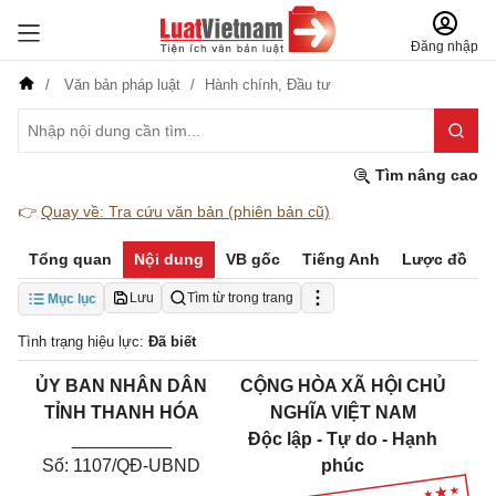
Đăng nhập
Văn bản pháp luật
Hành chính,
Đầu tư
Tìm nâng cao
👉
Quay về: Tra cứu văn bản (phiên bản cũ)
Tổng quan
Nội dung
VB gốc
Tiếng Anh
Lược đồ
Lưu
Tìm từ trong trang
Mục lục
Tình trạng hiệu lực:
Đã biết
ỦY BAN NHÂN DÂN
CỘNG HÒA XÃ HỘI CHỦ
TỈNH THANH HÓA
NGHĨA VIỆT NAM
__________
Độc lập - Tự do - Hạnh
Số: 1107/QĐ-UBND
phúc
_______________________