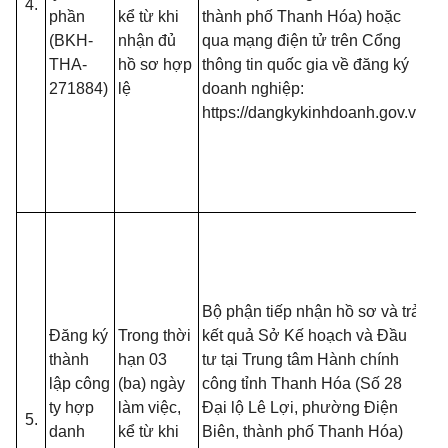
4.
B
phần
kể từ khi
thành phố Thanh Hóa) hoặc
- 
(BKH-
nhận đủ
qua mạng điện tử trên Cổng
đố
THA-
hồ sơ hợp
thông tin quốc gia về đăng ký
t
271884)
lệ
doanh nghiệp:
đă
https://dangkykinhdoanh.gov.vn
mạ
(T
13
B
- 
đồ
tạ
nộ
Bộ phận tiếp nhận hồ sơ và trả
nế
Đăng ký
Trong thời
kết quả Sở Kế hoạch và Đầu
tr
thành
hạn 03
tư tại Trung tâm Hành chính
(T
lập công
(ba) ngày
công tỉnh Thanh Hóa (Số 28
13
ty hợp
làm việc,
Đại lộ Lê Lợi, phường Điện
5.
B
danh
kể từ khi
Biên, thành phố Thanh Hóa)
- 