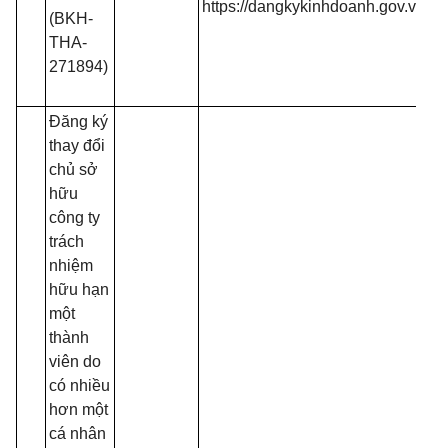
https://dangkykinhdoanh.gov.vn
(BKH-
mạ
THA-
(T
271894)
13
B
Đăng ký
thay đổi
chủ sở
hữu
công ty
trách
nhiệm
hữu hạn
một
thành
viên do
có nhiều
- 
hơn một
đồ
cá nhân
tạ