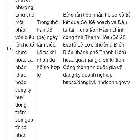
tạ
nhượng,
nộ
tặng cho
Bộ phận tiếp nhận hồ sơ và trả
nế
một
Trong thời
kết quả Sở Kế hoạch và Đầu
tr
phần
hạn 03
tư tại Trung tâm Hành chính
(T
vốn điều
(ba) ngày
công tỉnh Thanh Hóa (Số 28
13
lệ cho tổ
làm việc,
Đại lộ Lê Lợi, phường Điện
17.
B
chức
kể từ khi
Biên, thành phố Thanh Hóa)
- 
hoặc cá
nhận đủ
hoặc qua mạng điện tử trên
đố
nhân
hồ sơ hợp
Cổng thông tin quốc gia về
t
khác
lệ
đăng ký doanh nghiệp:
đă
hoặc
https://dangkykinhdoanh.gov.vn
mạ
công ty
(T
huy
13
động
B
thêm
vốn góp
từ cá
nhân