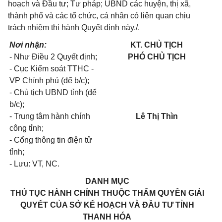
hoạch và Đầu tư; Tư pháp; UBND các huyện, thị xã,
thành phố và các tổ chức, cá nhân có liên quan chịu
trách nhiệm thi hành Quyết định này./.
Nơi nhận:
KT. CHỦ TỊCH
- Như Điều 2 Quyết định;
PHÓ CHỦ TỊCH
- Cục Kiểm soát TTHC -
VP Chính phủ (để b/c);
- Chủ tịch UBND tỉnh (để
b/c);
- Trung tâm hành chính
Lê Thị Thìn
công tỉnh;
- Cổng thông tin điện tử
tỉnh;
- Lưu: VT, NC.
DANH MỤC
THỦ TỤC HÀNH CHÍNH THUỘC THẨM QUYỀN GIẢI
QUYẾT CỦA SỞ KẾ HOẠCH VÀ ĐẦU TƯ TỈNH
THANH HÓA