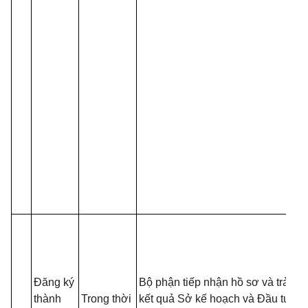
- 
đồ
tạ
nộ
Đăng ký
Bộ phận tiếp nhận hồ sơ và trả
nế
thành
Trong thời
kết quả Sở kế hoạch và Đầu tư
tr