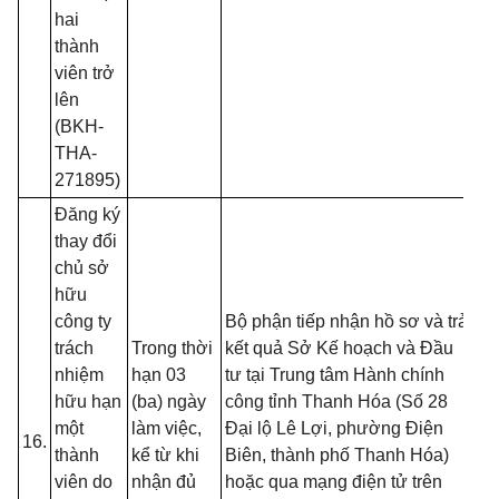
hai
thành
viên trở
lên
(BKH-
THA-
271895)
Đăng ký
- 
thay đổi
đồ
chủ sở
tạ
hữu
nộ
công ty
Bộ phận tiếp nhận hồ sơ và trả
nế
trách
Trong thời
kết quả Sở Kế hoạch và Đầu
tr
nhiệm
hạn 03
tư tại Trung tâm Hành chính
(T
hữu hạn
(ba) ngày
công tỉnh Thanh Hóa (Số 28
13
một
làm việc,
Đại lộ Lê Lợi, phường Điện
16.
B
thành
kể từ khi
Biên, thành phố Thanh Hóa)
- 
viên do
nhận đủ
hoặc qua mạng điện tử trên
đố