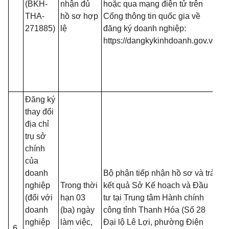
(BKH-
nhận đủ
hoặc qua mạng điện tử trên
đố
THA-
hồ sơ hợp
Cổng thông tin quốc gia về
t
271885)
lệ
đăng ký doanh nghiệp:
đă
https://dangkykinhdoanh.gov.vn
mạ
(T
13
B
Đăng ký
thay đổi
địa chỉ
- 
trụ sở
đồ
chính
tạ
của
nộ
doanh
Bộ phận tiếp nhận hồ sơ và trả
nế
nghiệp
Trong thời
kết quả Sở Kế hoạch và Đầu
tr
(đối với
hạn 03
tư tại Trung tâm Hành chính
(T
doanh
(ba) ngày
công tỉnh Thanh Hóa (Số 28
13
nghiệp
làm việc,
Đại lộ Lê Lợi, phường Điện
6.
B