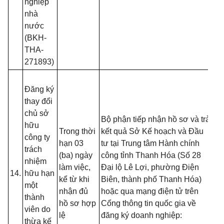
nghiệp
B
nhà
nước
(BKH-
THA-
271893)
- 
Đăng ký
đồ
thay đổi
tạ
chủ sở
nộ
Bộ phận tiếp nhận hồ sơ và trả
hữu
nế
Trong thời
kết quả Sở Kế hoạch và Đầu
công ty
tr
hạn 03
tư tại Trung tâm Hành chính
trách
(T
(ba) ngày
công tỉnh Thanh Hóa (Số 28
nhiệm
13
làm việc,
Đại lộ Lê Lợi, phường Điện
14.
hữu hạn
B
kể từ khi
Biên, thành phố Thanh Hóa)
một
- 
nhận đủ
hoặc qua mạng điện tử trên
thành
đố
hồ sơ hợp
Cổng thông tin quốc gia về
viên do
t
lệ
đăng ký doanh nghiệp:
thừa kế
đă