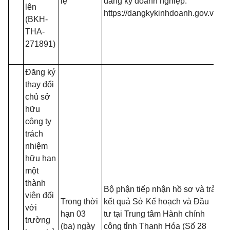
lệ
đăng ký doanh nghiệp:
lên
đă
https://dangkykinhdoanh.gov.vn
(BKH-
mạ
THA-
(T
271891)
13
B
Đăng ký
thay đổi
chủ sở
hữu
công ty
trách
nhiệm
- 
hữu hạn
đồ
một
tạ
thành
nộ
Bộ phận tiếp nhận hồ sơ và trả
viên đối
nế
Trong thời
kết quả Sở Kế hoạch và Đầu
với
tr
hạn 03
tư tại Trung tâm Hành chính
trường
(T
(ba) ngày
công tỉnh Thanh Hóa (Số 28