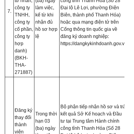
tư nhân,
(ba) ngày
công tỉnh Thanh Hóa (Số 28
13
công ty
làm việc,
Đại lộ Lê Lợi, phường Điện
7.
B
TNHH,
kể từ khi
Biên, thành phố Thanh Hóa)
- 
công ty
nhận đủ
hoặc qua mạng điện tử trên
đố
cổ phần,
hồ sơ hợp
Cổng thông tin quốc gia về
t
công ty
lệ
đăng ký doanh nghiệp:
đă
hợp
https://dangkykinhdoanh.gov.vn
mạ
danh)
(T
(BKH-
13
THA-
B
271887)
- 
đồ
tạ
nộ
Bộ phận tiếp nhận hồ sơ và trả
Đăng ký
nế
Trong thời
kết quả Sở Kế hoạch và Đầu
thay đổi
tr
hạn 03
tư tại Trung tâm Hành chính
thành
(T
(ba) ngày
công tỉnh Thanh Hóa (Số 28
viên
13