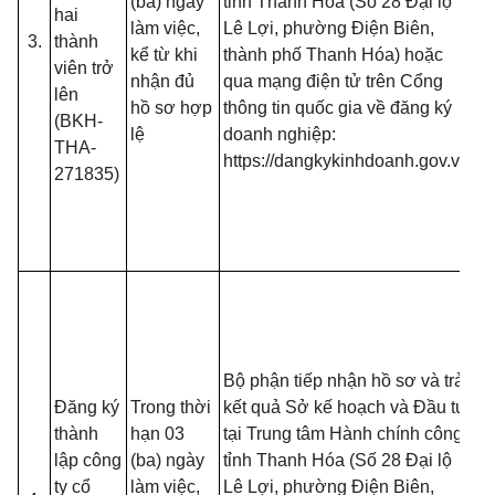
(ba) ngày
tỉnh Thanh Hóa (Số 28 Đại lộ
hai
13
làm việc,
Lê Lợi, phường Điện Biên,
3.
thành
B
kể từ khi
thành phố Thanh Hóa) hoặc
viên trở
- 
nhận đủ
qua mạng điện tử trên Cổng
lên
đố
hồ sơ hợp
thông tin quốc gia về đăng ký
(BKH-
t
lệ
doanh nghiệp:
THA-
đă
https://dangkykinhdoanh.gov.vn
271835)
mạ
(T
13
B
- 
đồ
tạ
nộ
Bộ phận tiếp nhận hồ sơ và trả
nế
Đăng ký
Trong thời
kết quả Sở kế hoạch và Đầu tư
tr
thành
hạn 03
tại Trung tâm Hành chính công
(T
lập công
(ba) ngày
tỉnh Thanh Hóa (Số 28 Đại lộ
13
ty cổ
làm việc,
Lê Lợi, phường Điện Biên,