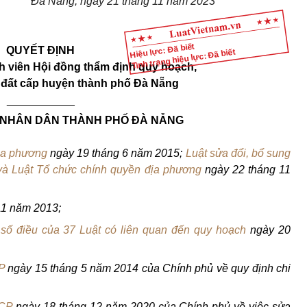
Đà Nẵng, ngày 21 tháng 11 năm 2023
Hiệu lực: Đã biết
QUYẾT ĐỊNH
Tình trạng hiệu lực: Đã biết
nh viên Hội đồng thẩm định quy hoạch,
 đất cấp huyện thành phố Đà Nẵng
___________
 NHÂN DÂN THÀNH PHỐ ĐÀ NẴNG
ịa phương
ngày 19 tháng 6 năm 2015;
Luật sửa đổi, bổ sung
và Luật Tổ chức chính quyền địa phương
ngày 22 tháng 11
11 năm 2013;
 số điều của 37 Luật có liên quan đến quy hoạch
ngày 20
P
ngày 15 tháng 5 năm 2014 của Chính phủ về quy định chi
-CP
ngày 18 tháng 12 năm 2020 của Chính phủ về việc sửa