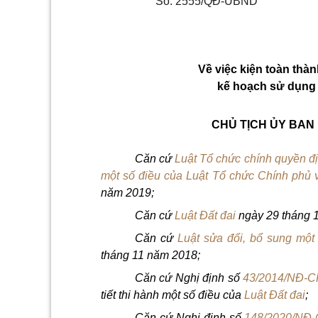
Số: 2555/QĐ-UBND
Về việc kiện toàn thà
kế hoạch sử dụng
CHỦ TỊCH ỦY BAN
Căn cứ
Luật Tổ chức chính quyền đ
một số điều của Luật Tổ chức Chính phủ 
năm 2019;
Căn cứ
Luật Đất đai
ngày 29 tháng 
Căn cứ
Luật sửa đổi, bổ sung một
tháng 11 năm 2018;
Căn cứ Nghị định số
43/2014/NĐ-C
tiết thi hành một
số
điều của
Luật Đất đai
;
Căn cứ Nghị định số
148/2020/NĐ