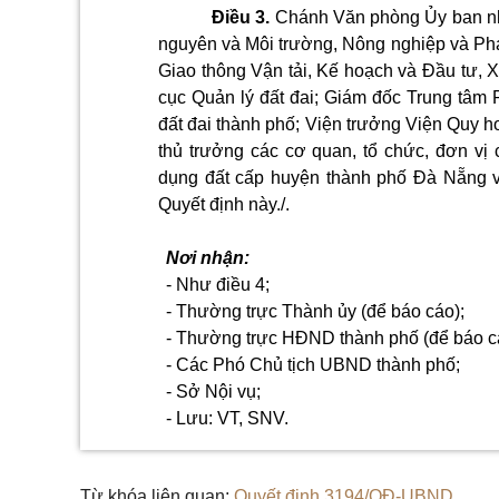
Điều 3.
Chánh Văn phòng Ủy ban nhâ
nguyên và Môi trường, Nông nghiệp và Phát
Giao thông Vận tải, Kế hoạch
và Đầu tư, X
cục Quản lý đất đai; Giám đốc Trung tâm 
đất đai thành phố; Viện trưởng Viện Quy 
thủ trưởng các cơ quan, tổ chức, đơn vị
dụng đất cấp huyện thành phố Đà
Nẵng v
Quyết định này./.
Nơi nhận:
- Như điều 4;
- Thường trực Thành ủy (để báo cáo);
- Thường trực HĐND thành phố (để báo c
- Các Phó Chủ tịch UBND thành phố;
- Sở Nội vụ;
- Lưu:
VT, SNV.
Từ khóa liên quan:
Quyết định 3194/QĐ-UBND