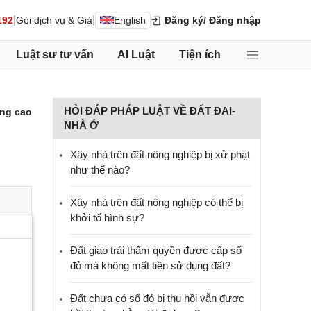
|
|
192
Gói dịch vụ & Giá
English
Đăng ký
/ Đăng nhập
Luật sư tư vấn
AI Luật
Tiện ích
HỎI ĐÁP PHÁP LUẬT VỀ ĐẤT ĐAI-
ng cao
NHÀ Ở
Xây nhà trên đất nông nghiệp bị xử phạt
như thế nào?
Xây nhà trên đất nông nghiệp có thể bị
khởi tố hình sự?
Đất giao trái thẩm quyền được cấp sổ
đỏ mà không mất tiền sử dụng đất?
Đất chưa có sổ đỏ bị thu hồi vẫn được