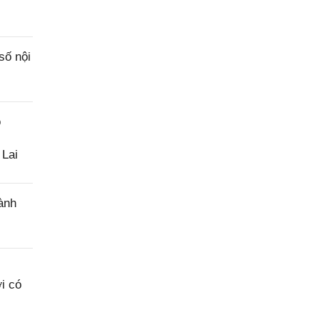
số nội
o
 Lai
ành
i có