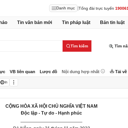
|
Danh mục
Tổng đài trực tuyến
19006
hảo
Tin văn bản mới
Tin pháp luật
Bản tin luật
Tìm kiếm
Tìm nâ
lực
VB liên quan
Lược đồ
Nội dung hợp nhất
Tải về
In
CỘNG HÒA XÃ HỘI CHỦ NGHĨA VIỆT NAM
Độc lập - Tự do - Hạnh phúc
________________________