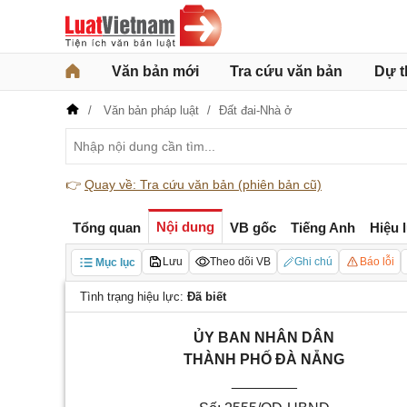
Văn bản mới
Tra cứu văn bản
Dự t
Văn bản pháp luật
Đất đai-Nhà ở
👉
Quay về: Tra cứu văn bản (phiên bản cũ)
Nội dung
Tổng quan
VB gốc
Tiếng Anh
Hiệu 
Lưu
Theo dõi VB
Ghi chú
Báo lỗi
Mục lục
Tình trạng hiệu lực:
Đã biết
ỦY BAN NHÂN DÂN
THÀNH PHỐ ĐÀ NẴNG
________