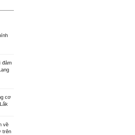
hính
i đảm
 Lạng
ng cơ
 Lắk
n về
 trên