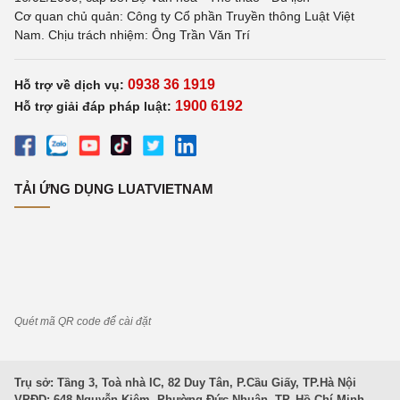
Cơ quan chủ quản: Công ty Cổ phần Truyền thông Luật Việt
Nam. Chịu trách nhiệm: Ông Trần Văn Trí
0938 36 1919
Hỗ trợ về dịch vụ:
1900 6192
Hỗ trợ giải đáp pháp luật:
TẢI ỨNG DỤNG LUATVIETNAM
Quét mã QR code để cài đặt
Trụ sở: Tầng 3, Toà nhà IC, 82 Duy Tân, P.Cầu Giấy, TP.Hà Nội
VPĐD: 648 Nguyễn Kiệm, Phường Đức Nhuận, TP. Hồ Chí Minh