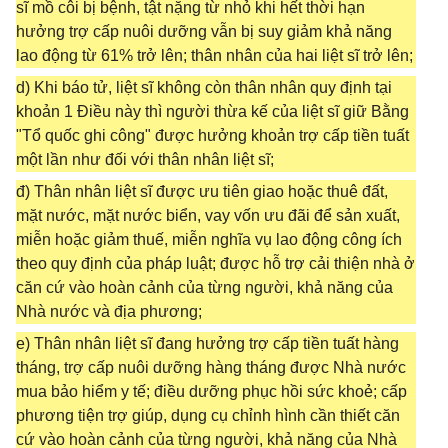
sĩ mồ côi bị bệnh, tật nặng từ nhỏ khi hết thời hạn
hưởng trợ cấp nuôi dưỡng vẫn bị suy giảm khả năng
lao động từ 61% trở lên; thân nhân của hai liệt sĩ trở lên;
d) Khi báo tử, liệt sĩ không còn thân nhân quy định tại
khoản 1 Điều này thì người thừa kế của liệt sĩ giữ Bằng
"Tổ quốc ghi công" được hưởng khoản trợ cấp tiền tuất
một lần như đối với thân nhân liệt sĩ;
đ) Thân nhân liệt sĩ được ưu tiên giao hoặc thuê đất,
mặt nước, mặt nước biển, vay vốn ưu đãi để sản xuất,
miễn hoặc giảm thuế, miễn nghĩa vụ lao động công ích
theo quy định của pháp luật; được hỗ trợ cải thiện nhà ở
căn cứ vào hoàn cảnh của từng người, khả năng của
Nhà nước và địa phương;
e) Thân nhân liệt sĩ đang hưởng trợ cấp tiền tuất hàng
tháng, trợ cấp nuôi dưỡng hàng tháng được Nhà nước
mua bảo hiểm y tế; điều dưỡng phục hồi sức khoẻ; cấp
phương tiện trợ giúp, dụng cụ chỉnh hình cần thiết căn
cứ vào hoàn cảnh của từng người, khả năng của Nhà