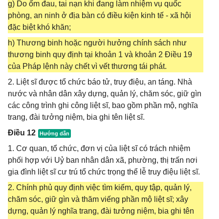
g) Do ốm đau, tai nạn khi đang làm nhiệm vụ quốc
phòng, an ninh ở địa bàn có điều kiện kinh tế - xã hội
đặc biệt khó khăn;
h) Thương binh hoặc người hưởng chính sách như
thương binh quy định tại khoản 1 và khoản 2 Điều 19
của Pháp lệnh này chết vì vết thương tái phát.
2. Liệt sĩ được tổ chức báo tử, truy điệu, an táng. Nhà
nước và nhân dân xây dựng, quản lý, chăm sóc, giữ gìn
các công trình ghi công liệt sĩ, bao gồm phần mộ, nghĩa
trang, đài tưởng niệm, bia ghi tên liệt sĩ.
Điều 12
1. Cơ quan, tổ chức, đơn vị của liệt sĩ có trách nhiệm
phối hợp với Uỷ ban nhân dân xã, phường, thị trấn nơi
gia đình liệt sĩ cư trú tổ chức trọng thể lễ truy điệu liệt sĩ.
2. Chính phủ quy định việc tìm kiếm, quy tập, quản lý,
chăm sóc, giữ gìn và thăm viếng phần mộ liệt sĩ; xây
dựng, quản lý nghĩa trang, đài tưởng niệm, bia ghi tên