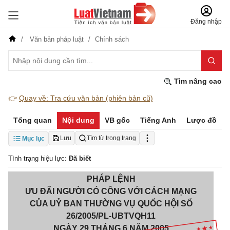
Đăng nhập
Văn bản pháp luật
Chính sách
Tìm nâng cao
👉
Quay về: Tra cứu văn bản (phiên bản cũ)
Tổng quan
Nội dung
VB gốc
Tiếng Anh
Lược đồ
Lưu
Tìm từ trong trang
Mục lục
Tình trạng hiệu lực:
Đã biết
PHÁP LỆNH
ƯU ĐÃI NGƯỜI CÓ CÔNG VỚI CÁCH MẠNG
CỦA UỶ BAN THƯỜNG VỤ QUỐC HỘI SỐ
26/2005/PL-UBTVQH11
NGÀY 29 THÁNG 6 NĂM 2005