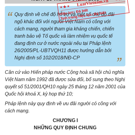
Hiệu lực: Đã biết
Tình trạng hiệu lực: Đã biết
Quy định về chế độ hỗ trợ và một số chế độ đãi
ngộ khác đối với người Việt Nam có công với
cách mạng, người tham gia kháng chiến, chiến
tranh bảo vệ Tổ quốc và làm nhiệm vụ quốc tế
đang định cư ở nước ngoài nêu tại Pháp lệnh
26/2005/PL-UBTVQH11 được hướng dẫn bởi
Nghị định số 102/2018/NĐ-CP
Căn cứ vào Hiến pháp nước Cộng hoà xã hội chủ nghĩa
Việt Nam năm 1992 đã được sửa đổi, bổ sung theo Nghị
quyết số 51/2001/QH10 ngày 25 tháng 12 năm 2001 của
Quốc hội khoá X, kỳ họp thứ 10;
Pháp lệnh này quy định về ưu đãi người có công với
cách mạng.
CHƯƠNG I
NHỮNG QUY ĐỊNH CHUNG