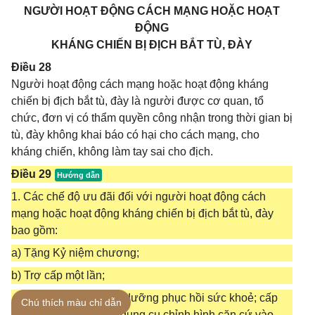
NGƯỜI HOẠT ĐỘNG CÁCH MẠNG HOẶC HOẠT
ĐỘNG
KHÁNG CHIẾN BỊ ĐỊCH BẮT TÙ, ĐÀY
Điều 28
Người hoạt động cách mạng hoặc hoạt động kháng
chiến bị địch bắt tù, đày là người được cơ quan, tổ
chức, đơn vị có thẩm quyền công nhận trong thời gian bị
tù, đày không khai báo có hại cho cách mạng, cho
kháng chiến, không làm tay sai cho địch.
Điều 29
1. Các chế độ ưu đãi đối với người hoạt động cách
mạng hoặc hoạt động kháng chiến bị địch bắt tù, đày
bao gồm:
a) Tặng Kỷ niệm chương;
b) Trợ cấp một lần;
c) Bảo hiểm y tế; điều dưỡng phục hồi sức khoẻ; cấp
Chú thích màu chỉ dẫn
phương tiện trợ giúp, dụng cụ chỉnh hình căn cứ vào